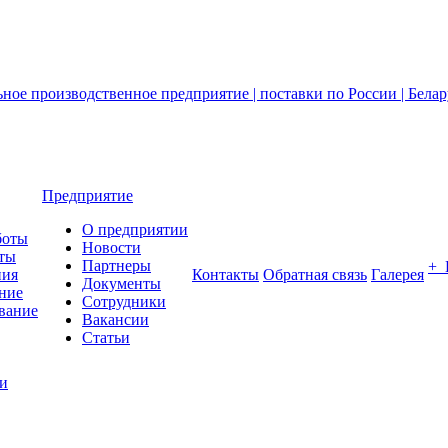
Предприятие
О предприятии
боты
Новости
ты
Партнеры
+
ния
Контакты
Обратная связь
Галерея
Документы
ние
Сотрудники
вание
Вакансии
Статьи
ии