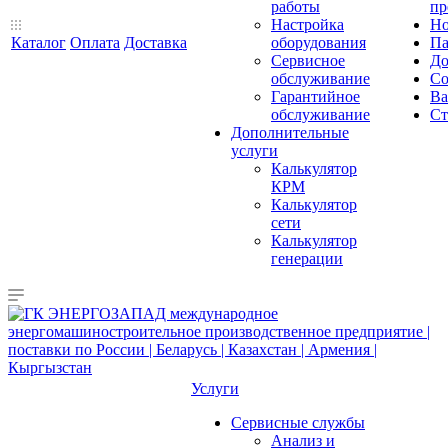
работы
пр
Настройка
Но
Каталог
Оплата
Доставка
оборудования
Па
Сервисное
До
обслуживание
Со
Гарантийное
Ва
обслуживание
Ст
Дополнительные
услуги
Калькулятор
КРМ
Калькулятор
сети
Калькулятор
генерации
Услуги
Сервисные службы
Анализ и