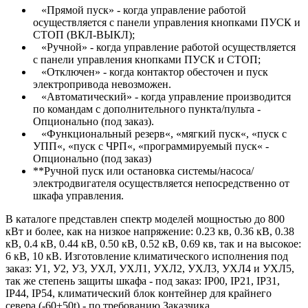
«Прямой пуск» - когда управление работой
осуществляется с панели управления кнопками ПУСК и
СТОП (ВКЛ-ВЫКЛ);
«Ручной» - когда управление работой осуществляется
с панели управления кнопками ПУСК и СТОП;
«Отключен» - когда контактор обесточен и пуск
электропривода невозможен.
«Автоматический» - когда управление производится
по командам с дополнительного пункта/пульта -
Опционально (под заказ).
«Функциональный резерв«, «мягкий пуск«, «пуск с
УПП«, «пуск с ЧРП«, «программируемый пуск« -
Опционально (под заказ)
**Ручной пуск или остановка системы/насоса/
электродвигателя осуществляется непосредственно от
шкафа управления.
В каталоге представлен спектр моделей мощностью до 800
кВт и более, как на низкое напряжение: 0.23 кв, 0.36 кВ, 0.38
кВ, 0.4 кВ, 0.44 кВ, 0.50 кВ, 0.52 кВ, 0.69 кв, так и на высокое:
6 кВ, 10 кВ. Изготовление климатического исполнения под
заказ: У1, У2, У3, УХЛ, УХЛ1, УХЛ2, УХЛ3, УХЛ4 и УХЛ5,
так же степень защиты шкафа - под заказ: IP00, IP21, IP31,
IP44, IP54, климатический блок контейнер для крайнего
севера (-60+50t) - по требованию Заказчика.