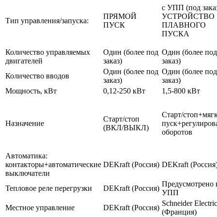
с УПП (под зака
ПРЯМОЙ
УСТРОЙСТВО
Тип управления/запуска:
ПУСК
ПЛАВНОГО
ПУСКА
Количество управляемых
Один (более под
Один (более под
двигателей
заказ)
заказ)
Один (более под
Один (более под
Количество вводов
заказ)
заказ)
Мощность, кВт
0,12-250 кВт
1,5-800 кВт
Старт/стоп+мяг
Старт/стоп
Назначение
пуск+регулиров
(ВКЛ/ВЫКЛ)
оборотов
Автоматика:
контакторы+автоматические
DEKraft (Россия)
DEKraft (Россия
выключатели
Предусмотрено 
Тепловое реле перегрузки
DEKraft (Россия)
УПП
Schneider Electri
Местное управление
DEKraft (Россия)
(Франция)