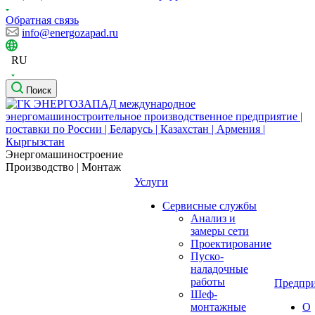
Обратная связь
info@energozapad.ru
RU
Поиск
Энергомашиностроение
Производство | Монтаж
Услуги
Сервисные службы
Анализ и
замеры сети
Проектирование
Пуско-
наладочные
работы
Предпри
Шеф-
монтажные
О