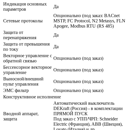
Индикация основных
Да
параметров
Опционально (под заказ: BACnet
Сетевые протоколы
MSTP, FC Protocol, N2 Metasys, FLN
Apogee, Modbus RTU (RS 485)
Защита от
Да
перенапряжения
Защита от превышения
Да
по току
Векторное управление с
Опционально (под заказ)
обратной связью
Бессенсорное векторное
Опционально (под заказ)
управление
Выносной/внешний
Опционально (под заказ)
пульт управления
ЭМС фильтр
Опционально (под заказ)
Конструктивное исполнение
Автоматический выключатель
DEKraft (Россия) - в комплектации
Вводной аппарат,
ПРЯМОЙ ПУСК
защита
Под заказ с УПП/ЧРП: Schneider
Electric (Франция), ABB (Швеция),
Lovato (Италия) и др.