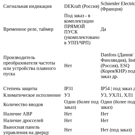
Schneider Electri
Сигнальная индикация
DEKraft (Россия)
(Франция)
Под заказ - в
комплектации
ПРЯМОЙ
Временное реле, таймер
Да
ПУСК
(укомплектовано
в УПП/ЧРП)
Danfoss (Дания/
Производитель
Финляндия), Inst
преобразователя частоты
Нет
(Россия), ESQ
или устройства плавного
(Корея/КНР) по
пуска
заказ др.
Степень защиты
IP31
IP54 | под заказ 
Климатическое исполнение
У3
У3, УХЛ1, ХЛ1
Один (более под
Один (более под
Количество вводов
заказ)
заказ)
Наличие АВР
Нет
Нет
Наличие дросселей
Нет
Нет
Выносная панель
Нет
Нет (под заказ)
управления на дверцу