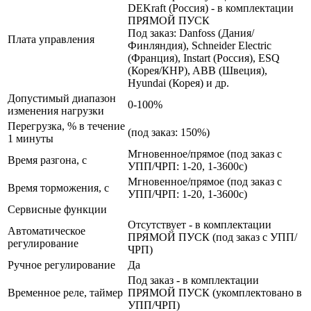
DEKraft (Россия) - в комплектации
ПРЯМОЙ ПУСК
Под заказ: Danfoss (Дания/
Плата управления
Финляндия), Schneider Electric
(Франция), Instart (Россия), ESQ
(Корея/КНР), ABB (Швеция),
Hyundai (Корея) и др.
Допустимый диапазон
0-100%
изменения нагрузки
Перегрузка, % в течение
(под заказ: 150%)
1 минуты
Мгновенное/прямое (под заказ с
Время разгона, с
УПП/ЧРП: 1-20, 1-3600с)
Мгновенное/прямое (под заказ с
Время торможения, с
УПП/ЧРП: 1-20, 1-3600с)
Сервисные функции
Отсутствует - в комплектации
Автоматическое
ПРЯМОЙ ПУСК (под заказ с УПП/
регулирование
ЧРП)
Ручное регулирование
Да
Под заказ - в комплектации
Временное реле, таймер
ПРЯМОЙ ПУСК (укомплектовано в
УПП/ЧРП)