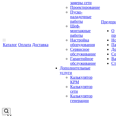
замеры сети
Проектирование
Пуско-
наладочные
работы
Предпри
Шеф-
монтажные
О
работы
пр
Настройка
Но
Каталог
Оплата
Доставка
оборудования
Па
Сервисное
До
обслуживание
Со
Гарантийное
Ва
обслуживание
Ст
Дополнительные
услуги
Калькулятор
КРМ
Калькулятор
сети
Калькулятор
генерации