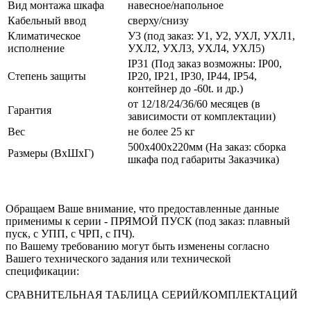
Вид монтажа шкафа
навесное/напольное
Кабельный ввод
сверху/снизу
Климатическое
У3 (под заказ: У1, У2, УХЛ, УХЛ1,
исполнение
УХЛ2, УХЛ3, УХЛ4, УХЛ5)
IP31 (Под заказ возможны: IP00,
Степень защиты
IP20, IP21, IP30, IP44, IP54,
контейнер до -60t. и др.)
от 12/18/24/36/60 месяцев (в
Гарантия
зависимости от комплектации)
Вес
не более 25 кг
500х400х220мм (На заказ: сборка
Размеры (ВхШхГ)
шкафа под габариты Заказчика)
Обращаем Ваше внимание, что предоставленные данные
применимы к серии - ПРЯМОЙ ПУСК (под заказ: плавный
пуск, с УПП, с ЧРП, с ПЧ).
по Вашему требованию могут быть изменены согласно
Вашего технического задания или технической
спецификации:
СРАВНИТЕЛЬНАЯ ТАБЛИЦА СЕРИЙ/КОМПЛЕКТАЦИЙ