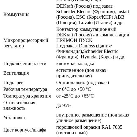
DEKraft (Россия) под заказ:
Schneider Electric (Франция), Instart
Коммутация
(Россия), ESQ (Корея/КНР) ABB
(Швеция), Lovato (Италия) и др.
Контактор коммутационный
DEKraft (Россия) - в комплектации
Микропроцессорный
ПРЯМОЙ ПУСК
регулятор
Под заказ: Danfoss (Дания/
Финляндия),Schneider Electric
(Франция), Hyundai (Корея) и др.
Подключение к сети
клеммная колодка
естественное (под заказ
Вентиляция
принудительная)
Подогрев
Опционально (под заказ)
Рабочая температура
от 0°C до +50 °C
Температура хранения
от -25°C до +65°C
Относительная
до 95%
влажность
внутреннее размещение (под заказ
Установка
уличное размещение)
порошковой окраски RAL 7035
Цвет корпуса/шкафа
(светло-серый)