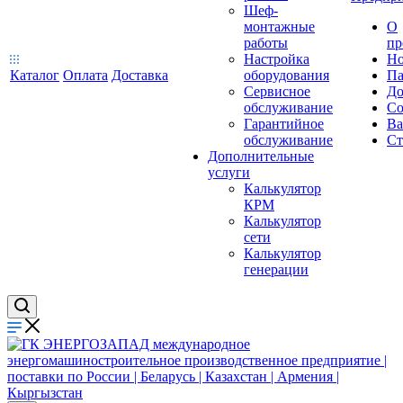
Шеф-
монтажные
О
работы
пр
Настройка
Но
Каталог
Оплата
Доставка
оборудования
Па
Сервисное
До
обслуживание
Со
Гарантийное
Ва
обслуживание
Ст
Дополнительные
услуги
Калькулятор
КРМ
Калькулятор
сети
Калькулятор
генерации