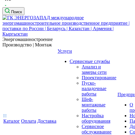
Поиск
Энергомашиностроение
Производство | Монтаж
Услуги
Сервисные службы
Анализ и
замеры сети
Проектирование
Пуско-
наладочные
работы
Предпри
Шеф-
монтажные
О
работы
пр
Настройка
Но
Каталог
Оплата
Доставка
оборудования
Па
Сервисное
До
обслуживание
Со