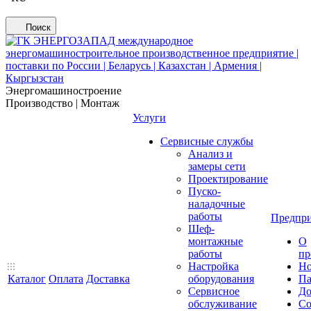
Поиск
Энергомашиностроение
Производство | Монтаж
Услуги
Сервисные службы
Анализ и
замеры сети
Проектирование
Пуско-
наладочные
работы
Предпри
Шеф-
монтажные
О
работы
пр
Настройка
Но
Каталог
Оплата
Доставка
оборудования
Па
Сервисное
До
обслуживание
Со