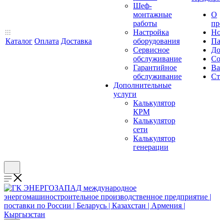
Шеф-
монтажные
О
работы
пр
Настройка
Но
Каталог
Оплата
Доставка
оборудования
Па
Сервисное
До
обслуживание
Со
Гарантийное
Ва
обслуживание
Ст
Дополнительные
услуги
Калькулятор
КРМ
Калькулятор
сети
Калькулятор
генерации