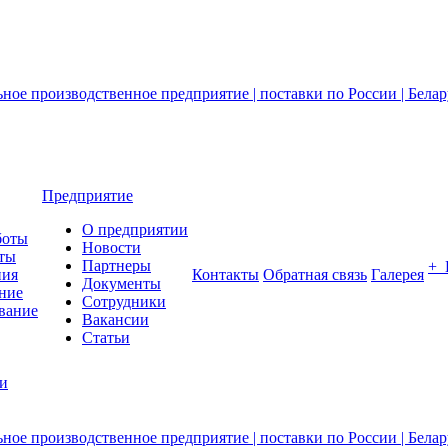
Предприятие
О предприятии
боты
Новости
ты
Партнеры
+
ния
Контакты
Обратная связь
Галерея
Документы
ние
Сотрудники
вание
Вакансии
Статьи
ии