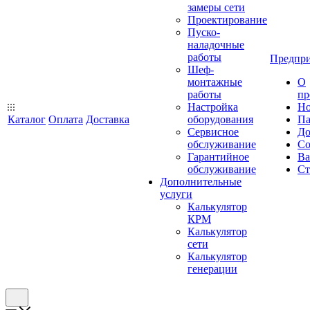
замеры сети
Проектирование
Пуско-
наладочные
работы
Предпри
Шеф-
монтажные
О
работы
пр
Настройка
Но
Каталог
Оплата
Доставка
оборудования
Па
Сервисное
До
обслуживание
Со
Гарантийное
Ва
обслуживание
Ст
Дополнительные
услуги
Калькулятор
КРМ
Калькулятор
сети
Калькулятор
генерации