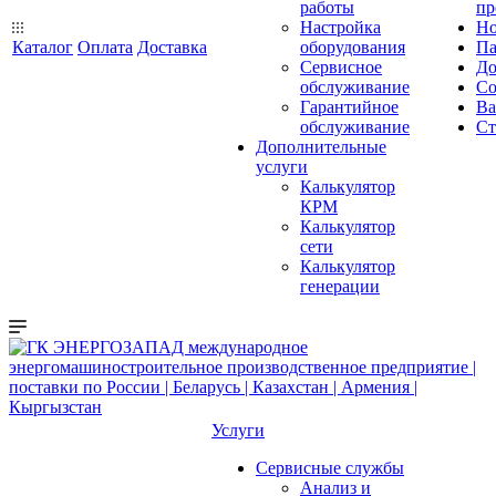
работы
пр
Настройка
Но
Каталог
Оплата
Доставка
оборудования
Па
Сервисное
До
обслуживание
Со
Гарантийное
Ва
обслуживание
Ст
Дополнительные
услуги
Калькулятор
КРМ
Калькулятор
сети
Калькулятор
генерации
Услуги
Сервисные службы
Анализ и