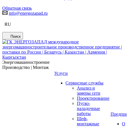
Обратная связь
info@energozapad.ru
RU
Поиск
Энергомашиностроение
Производство | Монтаж
Услуги
Сервисные службы
Анализ и
замеры сети
Проектирование
Пуско-
наладочные
работы
Предпри
Шеф-
монтажные
О