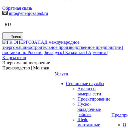
Обратная связь
info@energozapad.ru
RU
Поиск
Энергомашиностроение
Производство | Монтаж
Услуги
Сервисные службы
Анализ и
замеры сети
Проектирование
Пуско-
наладочные
работы
Предпри
Шеф-
монтажные
О