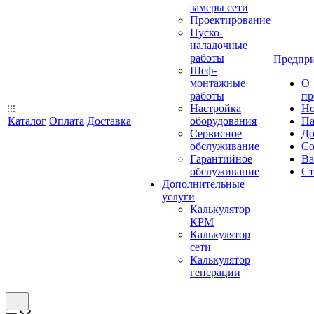
замеры сети
Проектирование
Пуско-
наладочные
работы
Предпри
Шеф-
монтажные
О
работы
пр
Настройка
Но
Каталог
Оплата
Доставка
оборудования
Па
Сервисное
До
обслуживание
Со
Гарантийное
Ва
обслуживание
Ст
Дополнительные
услуги
Калькулятор
КРМ
Калькулятор
сети
Калькулятор
генерации