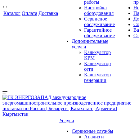
работы
пр
Настройка
Но
Каталог
Оплата
Доставка
оборудования
Па
Сервисное
До
обслуживание
Со
Гарантийное
Ва
обслуживание
Ст
Дополнительные
услуги
Калькулятор
КРМ
Калькулятор
сети
Калькулятор
генерации
Услуги
Сервисные службы
Анализ и