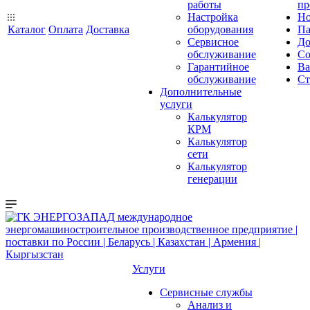
работы
пр
Настройка
Но
Каталог
Оплата
Доставка
оборудования
Па
Сервисное
До
обслуживание
Со
Гарантийное
Ва
обслуживание
Ст
Дополнительные
услуги
Калькулятор
КРМ
Калькулятор
сети
Калькулятор
генерации
Услуги
Сервисные службы
Анализ и