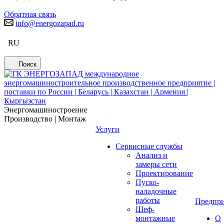
Обратная связь
info@energozapad.ru
RU
Поиск
Энергомашиностроение
Производство | Монтаж
Услуги
Сервисные службы
Анализ и
замеры сети
Проектирование
Пуско-
наладочные
работы
Предпри
Шеф-
монтажные
О