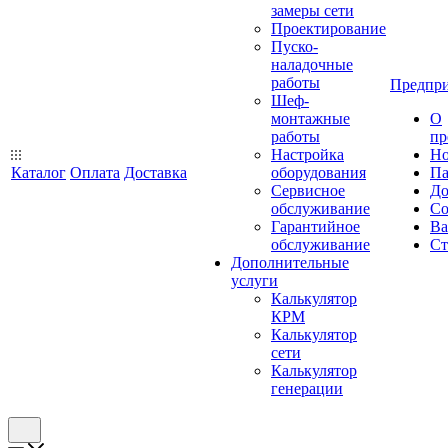
замеры сети
Проектирование
Пуско-
наладочные
работы
Предпри
Шеф-
монтажные
О
работы
пр
Настройка
Но
Каталог
Оплата
Доставка
оборудования
Па
Сервисное
До
обслуживание
Со
Гарантийное
Ва
обслуживание
Ст
Дополнительные
услуги
Калькулятор
КРМ
Калькулятор
сети
Калькулятор
генерации