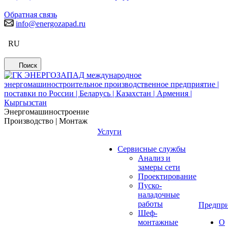
Обратная связь
info@energozapad.ru
RU
Поиск
Энергомашиностроение
Производство | Монтаж
Услуги
Сервисные службы
Анализ и
замеры сети
Проектирование
Пуско-
наладочные
работы
Предпри
Шеф-
монтажные
О