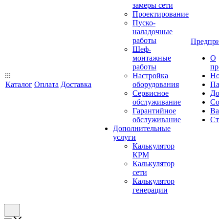
замеры сети
Проектирование
Пуско-
наладочные
работы
Предпри
Шеф-
монтажные
О
работы
пр
Настройка
Но
Каталог
Оплата
Доставка
оборудования
Па
Сервисное
До
обслуживание
Со
Гарантийное
Ва
обслуживание
Ст
Дополнительные
услуги
Калькулятор
КРМ
Калькулятор
сети
Калькулятор
генерации