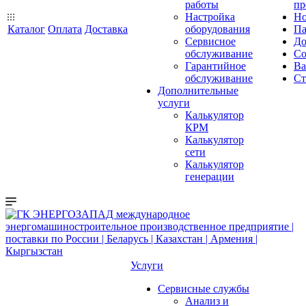
работы
пр
Настройка
Но
Каталог
Оплата
Доставка
оборудования
Па
Сервисное
До
обслуживание
Со
Гарантийное
Ва
обслуживание
Ст
Дополнительные
услуги
Калькулятор
КРМ
Калькулятор
сети
Калькулятор
генерации
Услуги
Сервисные службы
Анализ и