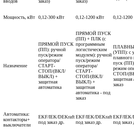
вводов
заказ)
заказ)
Мощность, кВт
0,12-300 кВт
0,12-1200 кВт
0,12-1200
ПРЯМОЙ ПУСК
(ПП) + ПЛК (с
ПРЯМОЙ ПУСК
программным
ПЛАВНЫ
(ПП): ручной
логистическим
(УПП): с 
пуск/режим
модулем): ручной
плавного 
оператора/
пуск/режим
пуск (ПП)
Назначение
СТАРТ-
оператора/
режим оп
СТОП/(ВКЛ/
СТАРТ-
СТОП/(В
ВЫКЛ) +
СТОП/(ВКЛ/
защитная 
защитная
ВЫКЛ) +
заказ
автоматика
защитная
автоматика - под
заказ
Автоматика:
EKF/IEK/DEKraft
EKF/IEK/DEKraft
EKF/IEK/
контакторы+
под заказ др.
под заказ др.
под заказ 
выключатели