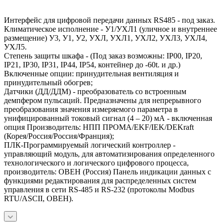
Интерфейс для цифровой передачи данных RS485 - под заказ.
Климатическое исполнение - У1/УХЛ1 (уличное и внутреннее
размещение) У3, У1, У2, УХЛ, УХЛ1, УХЛ2, УХЛ3, УХЛ4,
УХЛ5.
Степень защиты шкафа - (Под заказ возможны: IP00, IP20,
IP21, IP30, IP31, IP44, IP54, контейнер до -60t. и др.)
Включенные опции: принудительная вентиляция и
принудительный обогрев;
Датчики (ДД/ДДМ) - преобразователь со встроенным
демпфером пульсаций. Предназначены для непрерывного
преобразования значения измеряемого параметра в
унифицированный токовый сигнал (4 – 20) мА - включенная
опция Производитель: НПП ПРОМА/EKF/IEK/DEKraft
(Корея/Россия/Россия/Франция);
ПЛК-Программируемый логический контроллер -
управляющий модуль, для автоматизирования определенного
технологического и логического цифрового процесса,
производитель: ОВЕН (Россия) Панель индикации данных с
функциями редактирования для распределенных систем
управления в сети RS-485 и RS-232 (протоколы Modbus
RTU/ASCII, ОВЕН).