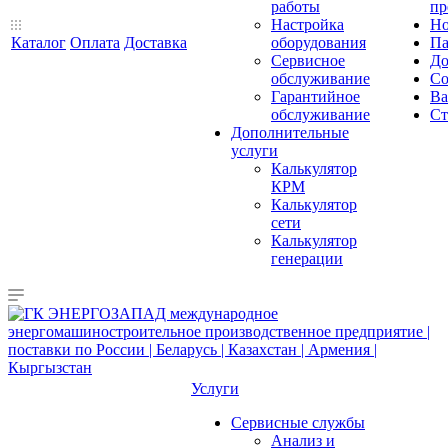
работы
пр
Настройка
Но
Каталог
Оплата
Доставка
оборудования
Па
Сервисное
До
обслуживание
Со
Гарантийное
Ва
обслуживание
Ст
Дополнительные
услуги
Калькулятор
КРМ
Калькулятор
сети
Калькулятор
генерации
Услуги
Сервисные службы
Анализ и