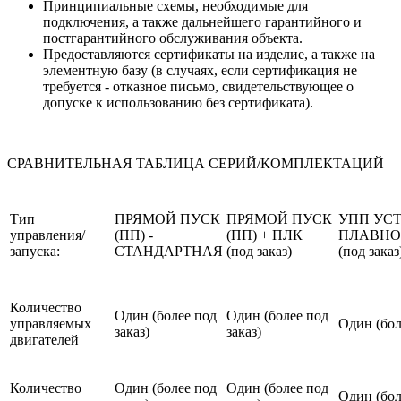
Принципиальные схемы, необходимые для
подключения, а также дальнейшего гарантийного и
постгарантийного обслуживания объекта.
Предоставляются сертификаты на изделие, а также на
элементную базу (в случаях, если сертификация не
требуется - отказное письмо, свидетельствующее о
допуске к использованию без сертификата).
СРАВНИТЕЛЬНАЯ ТАБЛИЦА СЕРИЙ/КОМПЛЕКТАЦИЙ
Тип
ПРЯМОЙ ПУСК
ПРЯМОЙ ПУСК
УПП УС
управления/
(ПП) -
(ПП) + ПЛК
ПЛАВНО
запуска:
СТАНДАРТНАЯ
(под заказ)
(под заказ
Количество
Один (более под
Один (более под
управляемых
Один (бол
заказ)
заказ)
двигателей
Количество
Один (более под
Один (более под
Один (бол