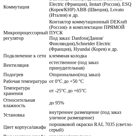
Electric (Франция), Instart (Россия), ESQ
Коммутация
(Корея/КНР) ABB (Швеция), Lovato
(Италия) и др.
Контактор коммутационный DEKraft
(Россия)- в комплектации ПРЯМОЙ
Микропроцессорный
ПУСК
регулятор
Под заказ: Danfoss(Дания/
Финляндия),Schneider Electric
(Франция), Hyundai (Корея) и др.
Подключение к сети
клеммная колодка
естественное (под заказ
Вентиляция
принудительная)
Подогрев
Опционально(под заказ)
Рабочая температура
от 0°C до +50 °C
Температура
от -25°C до +65°C
хранения
Относительная
до 95%
влажность
внутреннее размещение (под заказ
Установка
уличное размещение)
порошковой окраски RAL 7035 (светло-
Цвет корпуса/шкафа
серый)