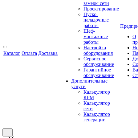
замеры сети
Проектирование
Пуско-
наладочные
работы
Предпри
Шеф-
монтажные
О
работы
пр
Настройка
Но
Каталог
Оплата
Доставка
оборудования
Па
Сервисное
До
обслуживание
Со
Гарантийное
Ва
обслуживание
Ст
Дополнительные
услуги
Калькулятор
КРМ
Калькулятор
сети
Калькулятор
генерации