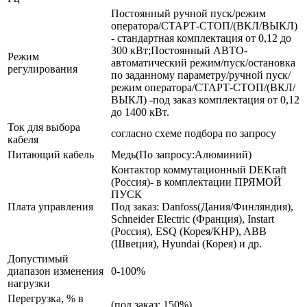
Постоянный ручной пуск/режим
оператора/СТАРТ-СТОП/(ВКЛ/ВЫКЛ)
- стандартная комплектация от 0,12 до
300 кВт;Постоянный АВТО-
Режим
автоматический режим/пуск/остановка
регулирования
по заданному параметру/ручной пуск/
режим оператора/СТАРТ-СТОП/(ВКЛ/
ВЫКЛ) -под заказ комплектация от 0,12
до 1400 кВт.
Ток для выбора
согласно схеме подбора по запросу
кабеля
Питающий кабель
Медь(По запросу:Алюминий)
Контактор коммутационный DEKraft
(Россия)- в комплектации ПРЯМОЙ
ПУСК
Плата управления
Под заказ: Danfoss(Дания/Финляндия),
Schneider Electric (Франция), Instart
(Россия), ESQ (Корея/КНР), ABB
(Швеция), Hyundai (Корея) и др.
Допустимый
диапазон изменения
0-100%
нагрузки
Перегрузка, % в
(под заказ: 150%)