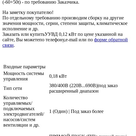
(-60+50t) - по требованию Заказчика.
На заметку покупателю!
По отдельному требованию производим сборку на другие
значения мощности, серии, степени защиты, климатическое
исполнение и др.
Заказать или купитьУУВД 0,12 кВт по цене указанной на
сайте, Вы можетепо телефону,e-mail или по
форме обратной
связи
.
Входные параметры
Мощность системы
0,18 кВт
управления
380/400В (220В...690В)|под заказ
Тип сети
расширенный диапазон
Количество
управляемых/
подключаемых
1 (Один) | Под заказ более
электродвигателей/
насосов/систем
вентиляции и др.