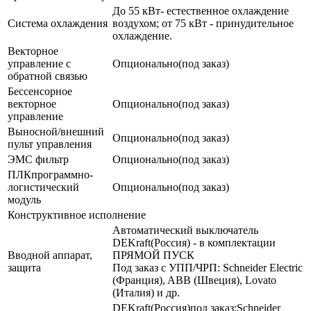
До 55 кВт- естественное охлаждение
Система охлаждения
воздухом; от 75 кВт - принудительное
охлаждение.
Векторное
управление с
Опционально(под заказ)
обратной связью
Бессенсорное
векторное
Опционально(под заказ)
управление
Выносной/внешний
Опционально(под заказ)
пульт управления
ЭМС фильтр
Опционально(под заказ)
ПЛКпрограммно-
логистический
Опционально(под заказ)
модуль
Конструктивное исполнение
Автоматический выключатель
DEKraft(Россия) - в комплектации
Вводной аппарат,
ПРЯМОЙ ПУСК
защита
Под заказ с УПП/ЧРП: Schneider Electric
(Франция), ABB (Швеция), Lovato
(Италия) и др.
DEKraft(Россия)под заказ:Schneider