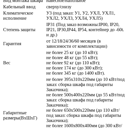
Вид монтажа шкафа
навесное/напольное
Кабельный ввод
сверху/снизу
Климатическое
У3 (под заказ: У1, У2, УХЛ, УХЛ1,
исполнение
УХЛ2, УХЛ3, УХЛ4, УХЛ5)
IP31 (Под заказ возможны:IP00, IP20,
Степень защиты
IP21, IP30,IP44, IP54, контейнер до -60t.
и др.)
от 12/18/24/36/60 месяцев (в
Гарантия
зависимости от комплектации)
не более 25 кг (до 10 кВт);
не более 48 кг (до 55 кВт);
Вес
не более 92 кг (до 110 кВт);
не более 174 кг (до 300 кВт);
не более 345 кг (до 1400 кВт).
не более 395х310х220мм (до 10 кВт/под
заказ: сборка шкафа под габариты
Заказчика);
не более 500х400х220мм (до 55 кВт/под
заказ: сборка шкафа под габариты
Заказчика);
не более 650х500х220мм (до 110 кВт/
Габаритные
под заказ: сборка шкафа под габариты
размеры(ВхШхГ)
Заказчика);
не более 1600х800х400мм (до 300 кВт/