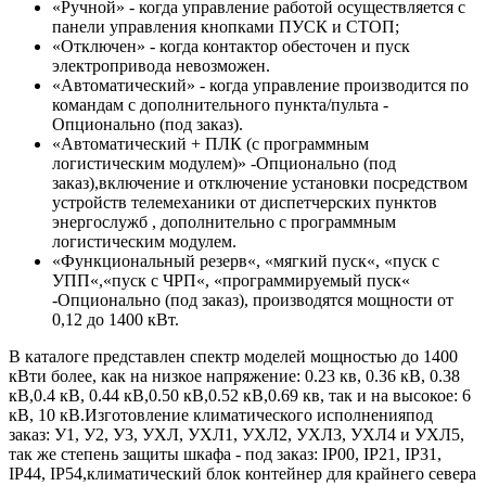
«Ручной» - когда управление работой осуществляется с
панели управления кнопками ПУСК и СТОП;
«Отключен» - когда контактор обесточен и пуск
электропривода невозможен.
«Автоматический» - когда управление производится по
командам с дополнительного пункта/пульта -
Опционально (под заказ).
«Автоматический + ПЛК (с программным
логистическим модулем)» -Опционально (под
заказ),включение и отключение установки посредством
устройств телемеханики от диспетчерских пунктов
энергослужб , дополнительно с программным
логистическим модулем.
«Функциональный резерв«, «мягкий пуск«, «пуск с
УПП«,«пуск с ЧРП«, «программируемый пуск«
-Опционально (под заказ), производятся мощности от
0,12 до 1400 кВт.
В каталоге представлен спектр моделей мощностью до 1400
кВти более, как на низкое напряжение: 0.23 кв, 0.36 кВ, 0.38
кВ,0.4 кВ, 0.44 кВ,0.50 кВ,0.52 кВ,0.69 кв, так и на высокое: 6
кВ, 10 кВ.Изготовление климатического исполненияпод
заказ: У1, У2, У3, УХЛ, УХЛ1, УХЛ2, УХЛ3, УХЛ4 и УХЛ5,
так же степень защиты шкафа - под заказ: IP00, IP21, IP31,
IP44, IP54,климатический блок контейнер для крайнего севера