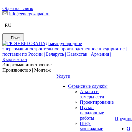
Обратная связь
info@energozapad.ru
RU
Поиск
Энергомашиностроение
Производство | Монтаж
Услуги
Сервисные службы
Анализ и
замеры сети
Проектирование
Пуско-
наладочные
работы
Предпри
Шеф-
монтажные
О