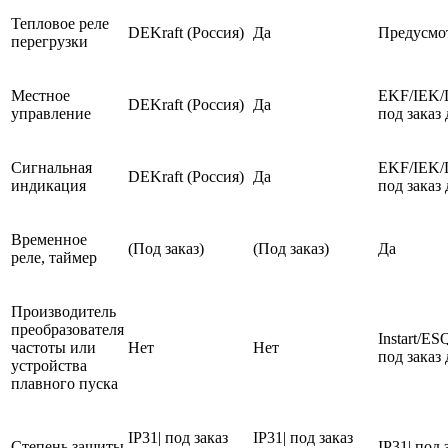
Тепловое реле
DEKraft (Россия)
Да
Предусмо
перегрузки
Местное
EKF/IEK/
DEKraft (Россия)
Да
управление
под заказ 
Сигнальная
EKF/IEK/
DEKraft (Россия)
Да
индикация
под заказ 
Временное
(Под заказ)
(Под заказ)
Да
реле, таймер
Производитель
преобразователя
Instart/E
частоты или
Нет
Нет
под заказ 
устройства
плавного пуска
IP31| под заказ
IP31| под заказ
Степень защиты
IP31| под 