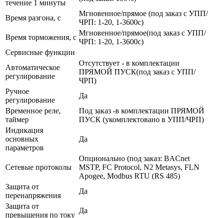
течение 1 минуты
Мгновенное/прямое (под заказ с УПП/
Время разгона, с
ЧРП: 1-20, 1-3600с)
Мгновенное/прямое(под заказ с УПП/
Время торможения, с
ЧРП: 1-20, 1-3600с)
Сервисные функции
Отсутствует - в комплектации
Автоматическое
ПРЯМОЙ ПУСК(под заказ с УПП/
регулирование
ЧРП)
Ручное
Да
регулирование
Временное реле,
Под заказ -в комплектации ПРЯМОЙ
таймер
ПУСК (укомплектовано в УПП/ЧРП)
Индикация
основных
Да
параметров
Опционально (под заказ: BACnet
Сетевые протоколы
MSTP, FC Protocol, N2 Metasys, FLN
Apogee, Modbus RTU (RS 485)
Защита от
Да
перенапряжения
Защита от
Да
превышения по току