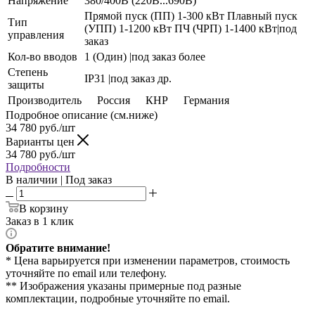
Напряжение
380/400В (220В...690В)
Прямой пуск (ПП) 1-300 кВт Плавный пуск
Тип
(УПП) 1-1200 кВт ПЧ (ЧРП) 1-1400 кВт|под
управления
заказ
Кол-во вводов
1 (Один) |под заказ более
Степень
IP31 |под заказ др.
защиты
Производитель
Россия
КНР
Германия
Подробное описание (см.ниже)
34 780
руб./шт
Варианты цен
34 780
руб./шт
Подробности
В наличии | Под заказ
В корзину
Заказ в 1 клик
Обратите внимание!
* Цена варьируется при изменении параметров, стоимость
уточняйте по email или телефону.
** Изображения указаны примерные под разные
комплектации, подробные уточняйте по email.