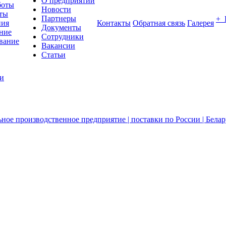
О предприятии
боты
Новости
ты
Партнеры
+
ния
Контакты
Обратная связь
Галерея
Документы
ние
Сотрудники
вание
Вакансии
Статьи
ии