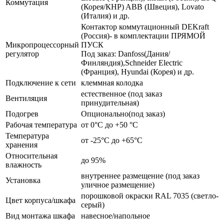
Коммутация
(Корея/КНР) ABB (Швеция), Lovato
(Италия) и др.
Контактор коммутационный DEKraft
(Россия)- в комплектации ПРЯМОЙ
Микропроцессорный
ПУСК
регулятор
Под заказ: Danfoss(Дания/
Финляндия),Schneider Electric
(Франция), Hyundai (Корея) и др.
Подключение к сети
клеммная колодка
естественное (под заказ
Вентиляция
принудительная)
Подогрев
Опционально(под заказ)
Рабочая температура
от 0°C до +50 °C
Температура
от -25°C до +65°C
хранения
Относительная
до 95%
влажность
внутреннее размещение (под заказ
Установка
уличное размещение)
порошковой окраски RAL 7035 (светло-
Цвет корпуса/шкафа
серый)
Вид монтажа шкафа
навесное/напольное