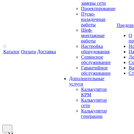
замеры сети
Проектирование
Пуско-
наладочные
работы
Предпри
Шеф-
монтажные
О
работы
пр
Настройка
Но
Каталог
Оплата
Доставка
оборудования
Па
Сервисное
До
обслуживание
Со
Гарантийное
Ва
обслуживание
Ст
Дополнительные
услуги
Калькулятор
КРМ
Калькулятор
сети
Калькулятор
генерации