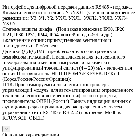
Интерфейс для цифровой передачи данных RS485 - под заказ.
Климатическое исполнение - У1/УХЛ1 (уличное и внутреннее
размещение) У3, У1, У2, УХЛ, УХЛ1, УХЛ2, УХЛ3, УХЛ4,
УХЛ5.
Степень защиты шкафа - (Под заказ возможны: IP00, IP20,
IP21, IP30, IP31, IP44, IP54, контейнер до -60t. и др.)
Включенные опции: принудительная вентиляция и
принудительный обогрев;
Датчики (ДД/ДДМ) - преобразователь со встроенным
демпфером пульсаций. Предназначены для непрерывного
преобразования значения измеряемого параметра в
унифицированный токовый сигнал (4 – 20) мА - включенная
опция Производитель: НПП ПРОМА/EKF/IEK/DEKraft
(Корея/Россия/Россия/Франция);
ПЛК-Программируемый логический контроллер -
управляющий модуль, для автоматизирования определенного
технологического и логического цифрового процесса,
производитель: ОВЕН (Россия) Панель индикации данных с
функциями редактирования для распределенных систем
управления в сети RS-485 и RS-232 (протоколы Modbus
RTU/ASCII, ОВЕН).
Основные характеристики