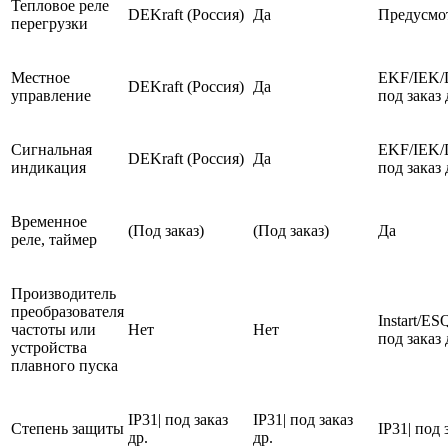
Тепловое реле
DEKraft (Россия)
Да
Предусмо
перегрузки
Местное
EKF/IEK/
DEKraft (Россия)
Да
управление
под заказ 
Сигнальная
EKF/IEK/
DEKraft (Россия)
Да
индикация
под заказ 
Временное
(Под заказ)
(Под заказ)
Да
реле, таймер
Производитель
преобразователя
Instart/E
частоты или
Нет
Нет
под заказ 
устройства
плавного пуска
IP31| под заказ
IP31| под заказ
Степень защиты
IP31| под 
др.
др.