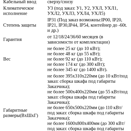
Кабельный ввод
сверху/снизу
Климатическое
У3 (под заказ: У1, У2, УХЛ, УХЛ1,
исполнение
УХЛ2, УХЛ3, УХЛ4, УХЛ5)
IP31 (Под заказ возможны:IP00, IP20,
Степень защиты
IP21, IP30,IP44, IP54, контейнер до -60t.
и др.)
от 12/18/24/36/60 месяцев (в
Гарантия
зависимости от комплектации)
не более 25 кг (до 10 кВт);
не более 48 кг (до 55 кВт);
Вес
не более 92 кг (до 110 кВт);
не более 174 кг (до 300 кВт);
не более 345 кг (до 1400 кВт).
не более 395х310х220мм (до 10 кВт/под
заказ: сборка шкафа под габариты
Заказчика);
не более 500х400х220мм (до 55 кВт/под
заказ: сборка шкафа под габариты
Заказчика);
не более 650х500х220мм (до 110 кВт/
Габаритные
под заказ: сборка шкафа под габариты
размеры(ВхШхГ)
Заказчика);
не более 1600х800х400мм (до 300 кВт/
под заказ: сборка шкафа под габариты