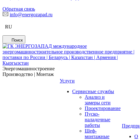
Обратная связь
info@energozapad.ru
RU
Поиск
Энергомашиностроение
Производство | Монтаж
Услуги
Сервисные службы
Анализ и
замеры сети
Проектирование
Пуско-
наладочные
работы
Предпри
Шеф-
монтажные
О