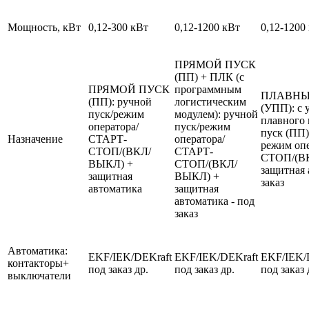
Мощность, кВт
0,12-300 кВт
0,12-1200 кВт
0,12-1200
ПРЯМОЙ ПУСК
(ПП) + ПЛК (с
ПРЯМОЙ ПУСК
программным
ПЛАВНЫ
(ПП): ручной
логистическим
(УПП): с 
пуск/режим
модулем): ручной
плавного 
оператора/
пуск/режим
пуск (ПП)
Назначение
СТАРТ-
оператора/
режим оп
СТОП/(ВКЛ/
СТАРТ-
СТОП/(В
ВЫКЛ) +
СТОП/(ВКЛ/
защитная 
защитная
ВЫКЛ) +
заказ
автоматика
защитная
автоматика - под
заказ
Автоматика:
EKF/IEK/DEKraft
EKF/IEK/DEKraft
EKF/IEK/
контакторы+
под заказ др.
под заказ др.
под заказ 
выключатели