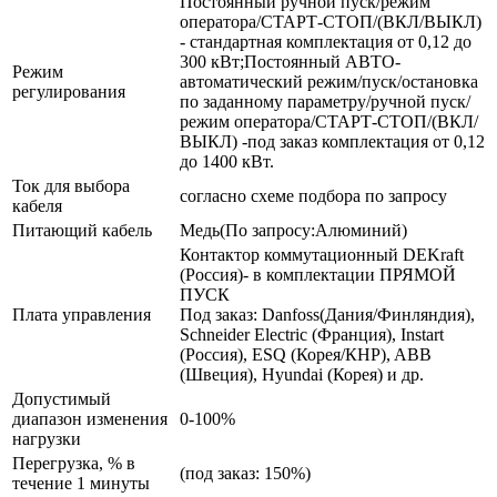
Постоянный ручной пуск/режим
оператора/СТАРТ-СТОП/(ВКЛ/ВЫКЛ)
- стандартная комплектация от 0,12 до
300 кВт;Постоянный АВТО-
Режим
автоматический режим/пуск/остановка
регулирования
по заданному параметру/ручной пуск/
режим оператора/СТАРТ-СТОП/(ВКЛ/
ВЫКЛ) -под заказ комплектация от 0,12
до 1400 кВт.
Ток для выбора
согласно схеме подбора по запросу
кабеля
Питающий кабель
Медь(По запросу:Алюминий)
Контактор коммутационный DEKraft
(Россия)- в комплектации ПРЯМОЙ
ПУСК
Плата управления
Под заказ: Danfoss(Дания/Финляндия),
Schneider Electric (Франция), Instart
(Россия), ESQ (Корея/КНР), ABB
(Швеция), Hyundai (Корея) и др.
Допустимый
диапазон изменения
0-100%
нагрузки
Перегрузка, % в
(под заказ: 150%)
течение 1 минуты