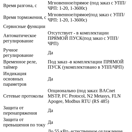
Мгновенное/прямое (под заказ с УПП/
Время разгона, с
ЧРП: 1-20, 1-3600с)
Мгновенное/прямое(под заказ с УПП/
Время торможения, с
ЧРП: 1-20, 1-3600с)
Сервисные функции
Отсутствует - в комплектации
Автоматическое
ПРЯМОЙ ПУСК(под заказ с УПП/
регулирование
ЧРП)
Ручное
Да
регулирование
Временное реле,
Под заказ -в комплектации ПРЯМОЙ
таймер
ПУСК (укомплектовано в УПП/ЧРП)
Индикация
основных
Да
параметров
Опционально (под заказ: BACnet
Сетевые протоколы
MSTP, FC Protocol, N2 Metasys, FLN
Apogee, Modbus RTU (RS 485)
Защита от
Да
перенапряжения
Защита от
Да
превышения по току
До 55 кВт- естественное охлаждение