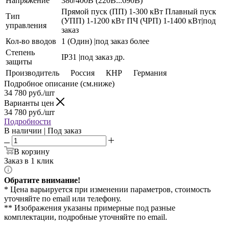
Напряжение
380/400В (220В...690В)
Прямой пуск (ПП) 1-300 кВт Плавный пуск
Тип
(УПП) 1-1200 кВт ПЧ (ЧРП) 1-1400 кВт|под
управления
заказ
Кол-во вводов
1 (Один) |под заказ более
Степень
IP31 |под заказ др.
защиты
Производитель
Россия
КНР
Германия
Подробное описание (см.ниже)
34 780
руб./шт
Варианты цен
34 780
руб./шт
Подробности
В наличии | Под заказ
В корзину
Заказ в 1 клик
Обратите внимание!
* Цена варьируется при изменении параметров, стоимость
уточняйте по email или телефону.
** Изображения указаны примерные под разные
комплектации, подробные уточняйте по email.