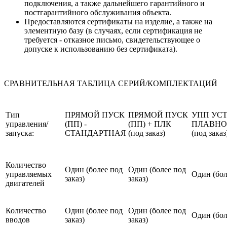
подключения, а также дальнейшего гарантийного и
постгарантийного обслуживания объекта.
Предоставляются сертификаты на изделие, а также на
элементную базу (в случаях, если сертификация не
требуется - отказное письмо, свидетельствующее о
допуске к использованию без сертификата).
СРАВНИТЕЛЬНАЯ ТАБЛИЦА СЕРИЙ/КОМПЛЕКТАЦИЙ
Тип
ПРЯМОЙ ПУСК
ПРЯМОЙ ПУСК
УПП УС
управления/
(ПП) -
(ПП) + ПЛК
ПЛАВНО
запуска:
СТАНДАРТНАЯ
(под заказ)
(под заказ
Количество
Один (более под
Один (более под
управляемых
Один (бол
заказ)
заказ)
двигателей
Количество
Один (более под
Один (более под
Один (бол
вводов
заказ)
заказ)