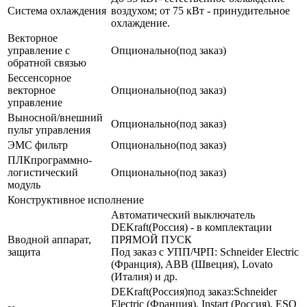
Система охлаждения
воздухом; от 75 кВт - принудительное
охлаждение.
Векторное
управление с
Опционально(под заказ)
обратной связью
Бессенсорное
векторное
Опционально(под заказ)
управление
Выносной/внешний
Опционально(под заказ)
пульт управления
ЭМС фильтр
Опционально(под заказ)
ПЛКпрограммно-
логистический
Опционально(под заказ)
модуль
Конструктивное исполнение
Автоматический выключатель
DEKraft(Россия) - в комплектации
Вводной аппарат,
ПРЯМОЙ ПУСК
защита
Под заказ с УПП/ЧРП: Schneider Electric
(Франция), ABB (Швеция), Lovato
(Италия) и др.
DEKraft(Россия)под заказ:Schneider
Electric (Франция), Instart (Россия), ESQ