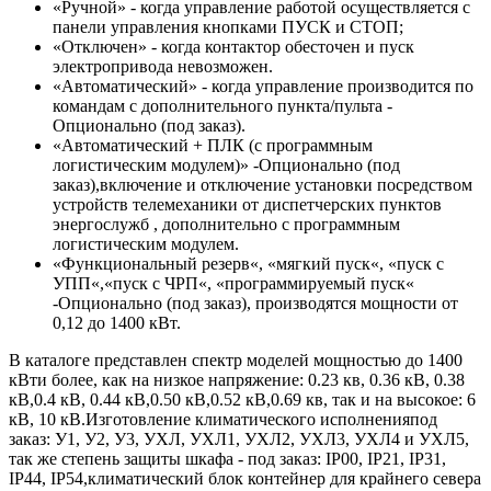
«Ручной» - когда управление работой осуществляется с
панели управления кнопками ПУСК и СТОП;
«Отключен» - когда контактор обесточен и пуск
электропривода невозможен.
«Автоматический» - когда управление производится по
командам с дополнительного пункта/пульта -
Опционально (под заказ).
«Автоматический + ПЛК (с программным
логистическим модулем)» -Опционально (под
заказ),включение и отключение установки посредством
устройств телемеханики от диспетчерских пунктов
энергослужб , дополнительно с программным
логистическим модулем.
«Функциональный резерв«, «мягкий пуск«, «пуск с
УПП«,«пуск с ЧРП«, «программируемый пуск«
-Опционально (под заказ), производятся мощности от
0,12 до 1400 кВт.
В каталоге представлен спектр моделей мощностью до 1400
кВти более, как на низкое напряжение: 0.23 кв, 0.36 кВ, 0.38
кВ,0.4 кВ, 0.44 кВ,0.50 кВ,0.52 кВ,0.69 кв, так и на высокое: 6
кВ, 10 кВ.Изготовление климатического исполненияпод
заказ: У1, У2, У3, УХЛ, УХЛ1, УХЛ2, УХЛ3, УХЛ4 и УХЛ5,
так же степень защиты шкафа - под заказ: IP00, IP21, IP31,
IP44, IP54,климатический блок контейнер для крайнего севера