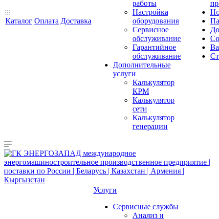
работы
пр
Настройка
Но
Каталог
Оплата
Доставка
оборудования
Па
Сервисное
До
обслуживание
Со
Гарантийное
Ва
обслуживание
Ст
Дополнительные
услуги
Калькулятор
КРМ
Калькулятор
сети
Калькулятор
генерации
Услуги
Сервисные службы
Анализ и