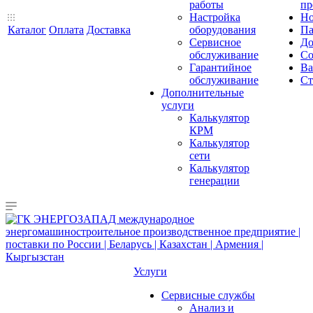
работы
пр
Настройка
Но
Каталог
Оплата
Доставка
оборудования
Па
Сервисное
До
обслуживание
Со
Гарантийное
Ва
обслуживание
Ст
Дополнительные
услуги
Калькулятор
КРМ
Калькулятор
сети
Калькулятор
генерации
Услуги
Сервисные службы
Анализ и