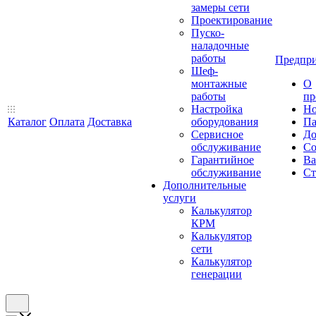
замеры сети
Проектирование
Пуско-
наладочные
работы
Предпри
Шеф-
монтажные
О
работы
пр
Настройка
Но
Каталог
Оплата
Доставка
оборудования
Па
Сервисное
До
обслуживание
Со
Гарантийное
Ва
обслуживание
Ст
Дополнительные
услуги
Калькулятор
КРМ
Калькулятор
сети
Калькулятор
генерации