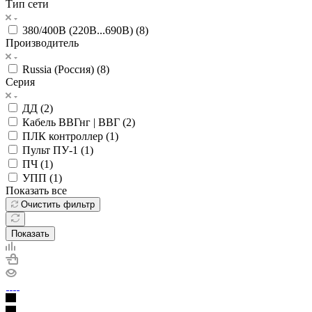
Тип сети
380/400В (220В...690В) (
8
)
Производитель
Russia (Россия) (
8
)
Серия
ДД (
2
)
Кабель ВВГнг | ВВГ (
2
)
ПЛК контроллер (
1
)
Пульт ПУ-1 (
1
)
ПЧ (
1
)
УПП (
1
)
Показать все
Очистить фильтр
Показать