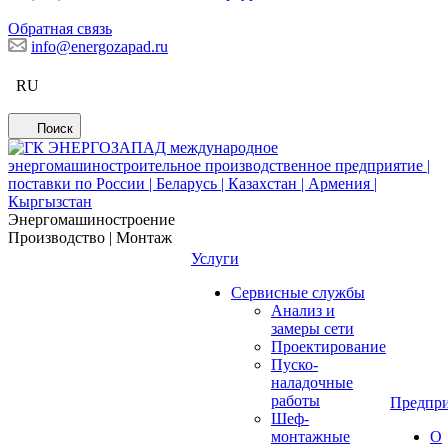
Обратная связь
info@energozapad.ru
RU
Поиск
Энергомашиностроение
Производство | Монтаж
Услуги
Сервисные службы
Анализ и
замеры сети
Проектирование
Пуско-
наладочные
работы
Предпри
Шеф-
монтажные
О