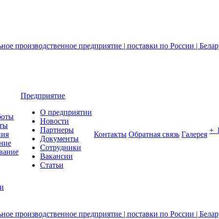
Предприятие
О предприятии
боты
Новости
ты
Партнеры
+
ния
Контакты
Обратная связь
Галерея
Документы
ние
Сотрудники
вание
Вакансии
Статьи
ии