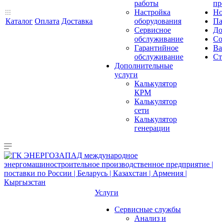
работы
пр
Настройка
Но
Каталог
Оплата
Доставка
оборудования
Па
Сервисное
До
обслуживание
Со
Гарантийное
Ва
обслуживание
Ст
Дополнительные
услуги
Калькулятор
КРМ
Калькулятор
сети
Калькулятор
генерации
Услуги
Сервисные службы
Анализ и