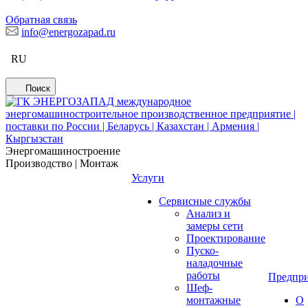
Обратная связь
info@energozapad.ru
RU
Поиск
Энергомашиностроение
Производство | Монтаж
Услуги
Сервисные службы
Анализ и
замеры сети
Проектирование
Пуско-
наладочные
работы
Предпри
Шеф-
монтажные
О