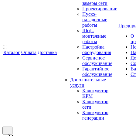
замеры сети
Проектирование
Пуско-
наладочные
работы
Предпри
Шеф-
монтажные
О
работы
пр
Настройка
Но
Каталог
Оплата
Доставка
оборудования
Па
Сервисное
До
обслуживание
Со
Гарантийное
Ва
обслуживание
Ст
Дополнительные
услуги
Калькулятор
КРМ
Калькулятор
сети
Калькулятор
генерации