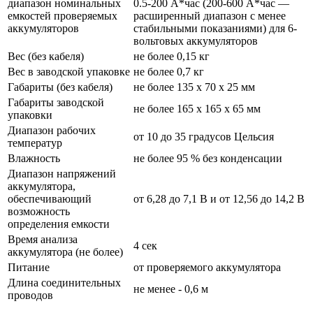
диапазон номинальных
0.5-200 А*час (200-600 А*час —
емкостей проверяемых
расширенный диапазон с менее
аккумуляторов
стабильными показаниями) для 6-
вольтовых аккумуляторов
Вес (без кабеля)
не более 0,15 кг
Вес в заводской упаковке
не более 0,7 кг
Габариты (без кабеля)
не более 135 х 70 х 25 мм
Габариты заводской
не более 165 х 165 х 65 мм
упаковки
Диапазон рабочих
от 10 до 35 градусов Цельсия
температур
Влажность
не более 95 % без конденсации
Диапазон напряжений
аккумулятора,
обеспечивающий
от 6,28 до 7,1 В и от 12,56 до 14,2 В
возможность
определения емкости
Время анализа
4 сек
аккумулятора (не более)
Питание
от проверяемого аккумулятора
Длина соединительных
не менее - 0,6 м
проводов