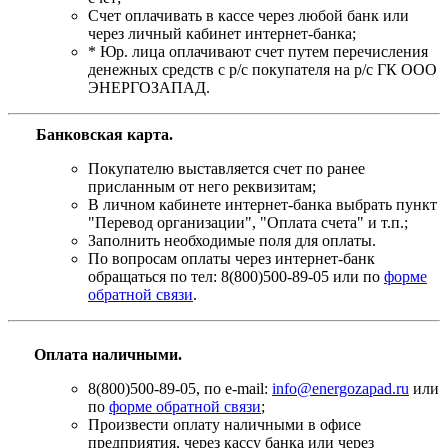
Счет оплачивать в кассе через любой банк или
через личный кабинет интернет-банка;
* Юр. лица оплачивают счет путем перечисления
денежных средств с р/с покупателя на р/с ГК ООО
ЭНЕРГОЗАПАД.
Банковская карта
.
Покупателю выставляется счет по ранее
присланным от него реквизитам;
В личном кабинете интернет-банка выбрать пункт
"Перевод организации", "Оплата счета" и т.п.;
Заполнить необходимые поля для оплаты.
По вопросам оплаты через интернет-банк
обращаться по тел: 8(800)500-89-05 или по
форме
обратной связи
.
Оплата наличными.
8(800)500-89-05, по e-mail:
info@energozapad.ru
или
по
форме обратной связи
;
Произвести оплату наличными в офисе
предприятия, через кассу банка или через