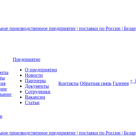
Предприятие
О предприятии
боты
Новости
ты
Партнеры
+
ния
Контакты
Обратная связь
Галерея
Документы
ние
Сотрудники
вание
Вакансии
Статьи
ии