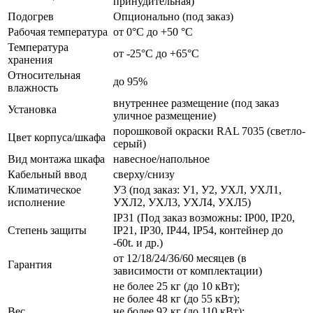
принудительная)
Подогрев
Опционально (под заказ)
Рабочая температура
от 0°C до +50 °C
Температура
от -25°C до +65°C
хранения
Относительная
до 95%
влажность
внутреннее размещение (под заказ
Установка
уличное размещение)
порошковой окраски RAL 7035 (светло-
Цвет корпуса/шкафа
серый)
Вид монтажа шкафа
навесное/напольное
Кабельный ввод
сверху/снизу
Климатическое
У3 (под заказ: У1, У2, УХЛ, УХЛ1,
исполнение
УХЛ2, УХЛ3, УХЛ4, УХЛ5)
IP31 (Под заказ возможны: IP00, IP20,
Степень защиты
IP21, IP30, IP44, IP54, контейнер до
-60t. и др.)
от 12/18/24/36/60 месяцев (в
Гарантия
зависимости от комплектации)
не более 25 кг (до 10 кВт);
не более 48 кг (до 55 кВт);
Вес
не более 92 кг (до 110 кВт);