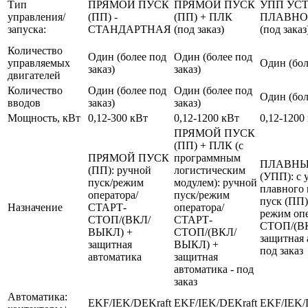
Тип
ПРЯМОЙ ПУСК
ПРЯМОЙ ПУСК
УПП УС
управления/
(ПП) -
(ПП) + ПЛК
ПЛАВНО
запуска:
СТАНДАРТНАЯ
(под заказ)
(под заказ
Количество
Один (более под
Один (более под
управляемых
Один (бол
заказ)
заказ)
двигателей
Количество
Один (более под
Один (более под
Один (бол
вводов
заказ)
заказ)
Мощность, кВт
0,12-300 кВт
0,12-1200 кВт
0,12-1200
ПРЯМОЙ ПУСК
(ПП) + ПЛК (с
ПРЯМОЙ ПУСК
программным
ПЛАВНЫ
(ПП): ручной
логистическим
(УПП): с 
пуск/режим
модулем): ручной
плавного 
оператора/
пуск/режим
пуск (ПП)
Назначение
СТАРТ-
оператора/
режим оп
СТОП/(ВКЛ/
СТАРТ-
СТОП/(В
ВЫКЛ) +
СТОП/(ВКЛ/
защитная 
защитная
ВЫКЛ) +
под заказ
автоматика
защитная
автоматика - под
заказ
Автоматика:
EKF/IEK/DEKraft
EKF/IEK/DEKraft
EKF/IEK/