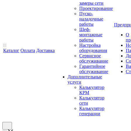
замеры сети
Проектирование
Пуско-
наладочные
работы
Предпри
Шеф-
монтажные
О
работы
пр
Настройка
Но
Каталог
Оплата
Доставка
оборудования
Па
Сервисное
До
обслуживание
Со
Гарантийное
Ва
обслуживание
Ст
Дополнительные
услуги
Калькулятор
КРМ
Калькулятор
сети
Калькулятор
генерации