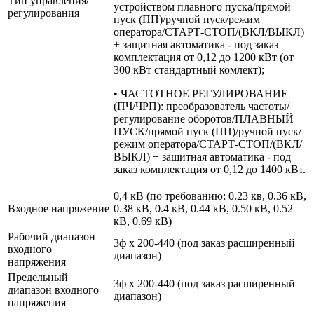
Тип управления/
устройством плавного пуска/прямой
регулирования
пуск (ПП)/ручной пуск/режим
оператора/СТАРТ-СТОП/(ВКЛ/ВЫКЛ)
+ защитная автоматика - под заказ
комплектация от 0,12 до 1200 кВт (от
300 кВт стандартный комлект);
• ЧАСТОТНОЕ РЕГУЛИРОВАНИЕ
(ПЧ/ЧРП): преобразователь частоты/
регулирование оборотов/ПЛАВНЫЙ
ПУСК/прямой пуск (ПП)/ручной пуск/
режим оператора/СТАРТ-СТОП/(ВКЛ/
ВЫКЛ) + защитная автоматика - под
заказ комплектация от 0,12 до 1400 кВт.
0,4 кВ (по требованию: 0.23 кв, 0.36 кВ,
Входное напряжение
0.38 кВ, 0.4 кВ, 0.44 кВ, 0.50 кВ, 0.52
кВ, 0.69 кВ)
Рабочий диапазон
3ф х 200-440 (под заказ расширенный
входного
диапазон)
напряжения
Предельный
3ф х 200-440 (под заказ расширенный
диапазон входного
диапазон)
напряжения