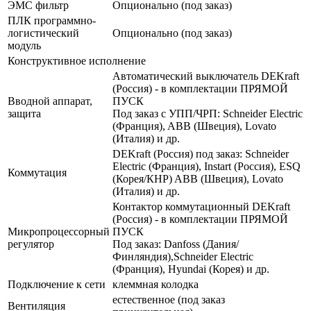
ЭМС фильтр
Опционально (под заказ)
ПЛК программно-
логистический
Опционально (под заказ)
модуль
Конструктивное исполнение
Автоматический выключатель DEKraft
(Россия) - в комплектации ПРЯМОЙ
Вводной аппарат,
ПУСК
защита
Под заказ с УПП/ЧРП: Schneider Electric
(Франция), ABB (Швеция), Lovato
(Италия) и др.
DEKraft (Россия) под заказ: Schneider
Electric (Франция), Instart (Россия), ESQ
Коммутация
(Корея/КНР) ABB (Швеция), Lovato
(Италия) и др.
Контактор коммутационный DEKraft
(Россия) - в комплектации ПРЯМОЙ
Микропроцессорный
ПУСК
регулятор
Под заказ: Danfoss (Дания/
Финляндия),Schneider Electric
(Франция), Hyundai (Корея) и др.
Подключение к сети
клеммная колодка
естественное (под заказ
Вентиляция