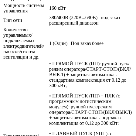
Мощность системы
160 кВт
управления
380/400В (220В...690В) | под заказ
Тип сети
расширенный диапазон
Количество
управляемых/
подключаемых
1 (Один) | Под заказ более
электродвигателей/
насосов/систем
вентиляции и др.
• ПРЯМОЙ ПУСК (ПП): ручной пуск/
режим оператора/СТАРТ-СТОП/(ВКЛ/
ВЫКЛ) + защитная автоматика -
стандартная комплектация от 0,12 до
300 кВт;
• ПРЯМОЙ ПУСК (ПП) + ПЛК (с
программным логистическим
модулем): ручной пуск/режим
оператора/СТАРТ-СТОП/(ВКЛ/ВЫКЛ)
+ защитная автоматика - под заказ
комплектация от 0,12 до 300 кВт;
• ПЛАВНЫЙ ПУСК (УПП): с