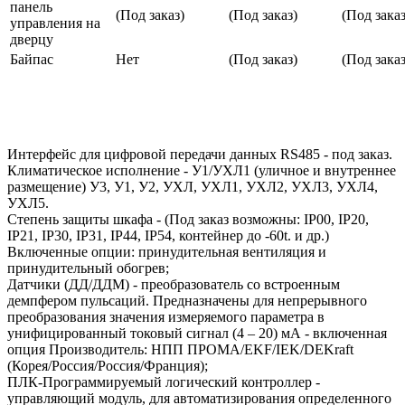
панель
(Под заказ)
(Под заказ)
(Под заказ
управления на
дверцу
Байпас
Нет
(Под заказ)
(Под заказ
Интерфейс для цифровой передачи данных RS485 - под заказ.
Климатическое исполнение - У1/УХЛ1 (уличное и внутреннее
размещение) У3, У1, У2, УХЛ, УХЛ1, УХЛ2, УХЛ3, УХЛ4,
УХЛ5.
Степень защиты шкафа - (Под заказ возможны: IP00, IP20,
IP21, IP30, IP31, IP44, IP54, контейнер до -60t. и др.)
Включенные опции: принудительная вентиляция и
принудительный обогрев;
Датчики (ДД/ДДМ) - преобразователь со встроенным
демпфером пульсаций. Предназначены для непрерывного
преобразования значения измеряемого параметра в
унифицированный токовый сигнал (4 – 20) мА - включенная
опция Производитель: НПП ПРОМА/EKF/IEK/DEKraft
(Корея/Россия/Россия/Франция);
ПЛК-Программируемый логический контроллер -
управляющий модуль, для автоматизирования определенного