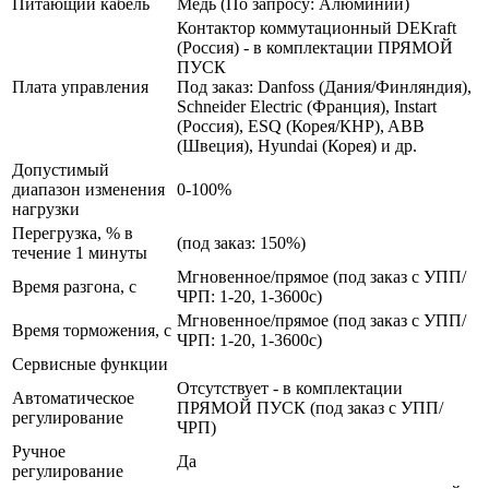
Питающий кабель
Медь (По запросу: Алюминий)
Контактор коммутационный DEKraft
(Россия) - в комплектации ПРЯМОЙ
ПУСК
Плата управления
Под заказ: Danfoss (Дания/Финляндия),
Schneider Electric (Франция), Instart
(Россия), ESQ (Корея/КНР), ABB
(Швеция), Hyundai (Корея) и др.
Допустимый
диапазон изменения
0-100%
нагрузки
Перегрузка, % в
(под заказ: 150%)
течение 1 минуты
Мгновенное/прямое (под заказ с УПП/
Время разгона, с
ЧРП: 1-20, 1-3600с)
Мгновенное/прямое (под заказ с УПП/
Время торможения, с
ЧРП: 1-20, 1-3600с)
Сервисные функции
Отсутствует - в комплектации
Автоматическое
ПРЯМОЙ ПУСК (под заказ с УПП/
регулирование
ЧРП)
Ручное
Да
регулирование