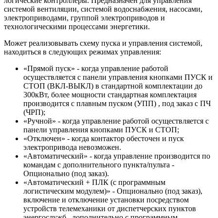
логические контроллеры. Предназначен для управления
системой вентиляции, системой водоснабжения, насосами,
электроприводами, группой электроприводов и
технологическими процессами энергетики.
Может реализовывать схему пуска и управления системой,
находиться в следующих режимах управления:
«Прямой пуск» - когда управление работой
осуществляется с панели управления кнопками ПУСК и
СТОП (ВКЛ-ВЫКЛ) в стандартной комплектации до
300кВт, более мощности стандартная комплектация
производится с плавным пуском (УПП) , под заказ с ПЧ
(ЧРП);
«Ручной» - когда управление работой осуществляется с
панели управления кнопками ПУСК и СТОП;
«Отключен» - когда контактор обесточен и пуск
электропривода невозможен.
«Автоматический» - когда управление производится по
командам с дополнительного пункта/пульта -
Опционально (под заказ).
«Автоматический + ПЛК (с программным
логистическим модулем)» - Опционально (под заказ),
включение и отключение установки посредством
устройств телемеханики от диспетчерских пунктов
энергослужб , дополнительно с программным