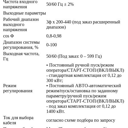
Частота входного
50/60 Гц ± 2%
напряжения
Выходные параметры
Рабочий диапазон
3ф х 200-440 (под заказ расширенный
выходного
диапазон)
напряжения
cos Ф
0,8-0,98
Диапазон системы
0-100
регулирования, %
Выходная частота,
50/60 (Под заказ: 0 – 599 Гц)
Гц
• Постоянный ручной пуск/режим
оператора/СТАРТ-СТОП/(ВКЛ/ВЫКЛ)
- стандартная комплектация от 0,12 до
300 кВт;
Режим
• Постоянный АВТО-автоматический
регулирования
режим/пуск/остановка по заданному
параметру/ручной пуск/режим
оператора/СТАРТ-СТОП/(ВКЛ/ВЫКЛ)
- под заказ комплектация от 0,12 до
1400 кВт.
Ток для выбора
согласно схеме подбора по запросу
кабеля