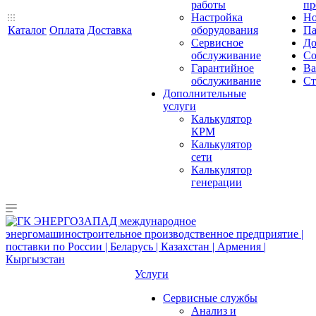
работы
пр
Настройка
Но
Каталог
Оплата
Доставка
оборудования
Па
Сервисное
До
обслуживание
Со
Гарантийное
Ва
обслуживание
Ст
Дополнительные
услуги
Калькулятор
КРМ
Калькулятор
сети
Калькулятор
генерации
Услуги
Сервисные службы
Анализ и