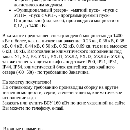
логистическим модулем.
«Функциональный резерв«, «мягкий пуск«, «пуск с
УПП«, «пуск с ЧРП«, «программируемый пуск« -
Опционально (под заказ), производятся мощности от
0,12 до 1400 кВт.
В каталоге представлен спектр моделей мощностью до 1400
кВт и более, как на низкое напряжение: 0.23 кв, 0.36 кВ, 0.38
кВ, 0.4 кВ, 0.44 кВ, 0.50 кВ, 0.52 кВ, 0.69 кв, так и на высокое:
6 кВ, 10 кВ. Изготовление климатического исполнения под
заказ: У1, У2, У3, УХЛ, УХЛ1, УХЛ2, УХЛ3, УХЛ4 и УХЛ5,
так же степень защиты шкафа - под заказ: IP00, IP21, IP31,
IP44, IP54, климатический блок контейнер для крайнего
севера (-60+50t) - по требованию Заказчика.
На заметку покупателю!
По отдельному требованию производим сборку на другие
значения мощности, серии, степени защиты, климатическое
исполнение и др.
Заказать или купить ВБУ 160 кВт по цене указанной на сайте,
Вы можете по телефону, e-mail.
Входные параметры