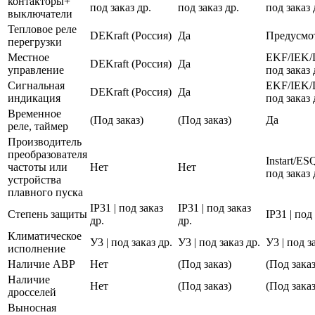
контакторы+
под заказ др.
под заказ др.
под заказ 
выключатели
Тепловое реле
DEKraft (Россия)
Да
Предусмо
перегрузки
Местное
EKF/IEK/
DEKraft (Россия)
Да
управление
под заказ 
Сигнальная
EKF/IEK/
DEKraft (Россия)
Да
индикация
под заказ 
Временное
(Под заказ)
(Под заказ)
Да
реле, таймер
Производитель
преобразователя
Instart/E
частоты или
Нет
Нет
под заказ 
устройства
плавного пуска
IP31 | под заказ
IP31 | под заказ
Степень защиты
IP31 | под
др.
др.
Климатическое
У3 | под заказ др.
У3 | под заказ др.
У3 | под з
исполнение
Наличие АВР
Нет
(Под заказ)
(Под заказ
Наличие
Нет
(Под заказ)
(Под заказ
дросселей
Выносная