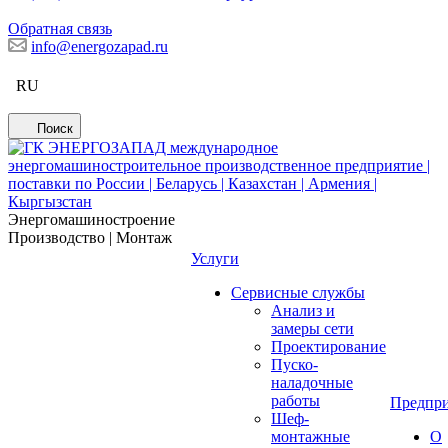
Обратная связь
info@energozapad.ru
RU
Поиск
Энергомашиностроение
Производство | Монтаж
Услуги
Сервисные службы
Анализ и
замеры сети
Проектирование
Пуско-
наладочные
работы
Предпри
Шеф-
монтажные
О