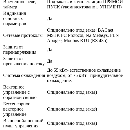
Временное реле,
Под заказ - в комплектации ПРЯМОЙ
таймер
ПУСК (укомплектовано в УПП/ЧРП)
Индикация
основных
Да
параметров
Опционально (под заказ: BACnet
Сетевые протоколы
MSTP, FC Protocol, N2 Metasys, FLN
Apogee, Modbus RTU (RS 485)
Защита от
Да
перенапряжения
Защита от
Да
превышения по току
До 55 кВт- естественное охлаждение
Система охлаждения
воздухом; от 75 кВт - принудительное
охлаждение.
Векторное
управление с
Опционально (под заказ)
обратной связью
Бессенсорное
векторное
Опционально (под заказ)
управление
Выносной/внешний
Опционально (под заказ)
пульт управления