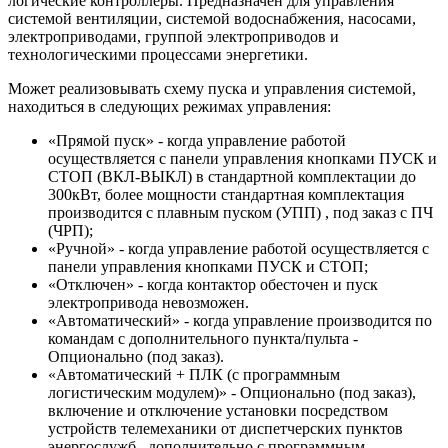
логические контроллеры. Предназначен для управления
системой вентиляции, системой водоснабжения, насосами,
электроприводами, группой электроприводов и
технологическими процессами энергетики.
Может реализовывать схему пуска и управления системой,
находиться в следующих режимах управления:
«Прямой пуск» - когда управление работой
осуществляется с панели управления кнопками ПУСК и
СТОП (ВКЛ-ВЫКЛ) в стандартной комплектации до
300кВт, более мощности стандартная комплектация
производится с плавным пуском (УПП) , под заказ с ПЧ
(ЧРП);
«Ручной» - когда управление работой осуществляется с
панели управления кнопками ПУСК и СТОП;
«Отключен» - когда контактор обесточен и пуск
электропривода невозможен.
«Автоматический» - когда управление производится по
командам с дополнительного пункта/пульта -
Опционально (под заказ).
«Автоматический + ПЛК (с программным
логистическим модулем)» - Опционально (под заказ),
включение и отключение установки посредством
устройств телемеханики от диспетчерских пунктов
энергослужб , дополнительно с программным