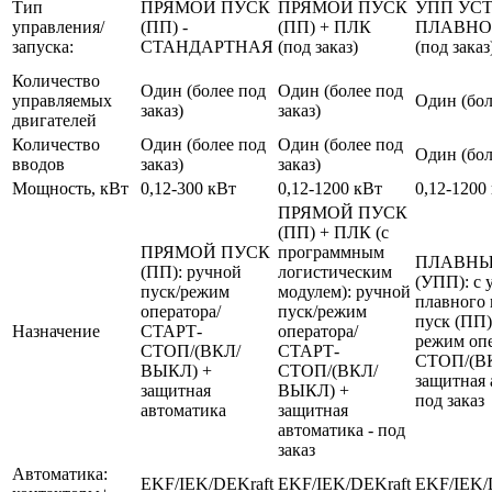
Тип
ПРЯМОЙ ПУСК
ПРЯМОЙ ПУСК
УПП УС
управления/
(ПП) -
(ПП) + ПЛК
ПЛАВНО
запуска:
СТАНДАРТНАЯ
(под заказ)
(под заказ
Количество
Один (более под
Один (более под
управляемых
Один (бол
заказ)
заказ)
двигателей
Количество
Один (более под
Один (более под
Один (бол
вводов
заказ)
заказ)
Мощность, кВт
0,12-300 кВт
0,12-1200 кВт
0,12-1200
ПРЯМОЙ ПУСК
(ПП) + ПЛК (с
ПРЯМОЙ ПУСК
программным
ПЛАВНЫ
(ПП): ручной
логистическим
(УПП): с 
пуск/режим
модулем): ручной
плавного 
оператора/
пуск/режим
пуск (ПП)
Назначение
СТАРТ-
оператора/
режим оп
СТОП/(ВКЛ/
СТАРТ-
СТОП/(В
ВЫКЛ) +
СТОП/(ВКЛ/
защитная 
защитная
ВЫКЛ) +
под заказ
автоматика
защитная
автоматика - под
заказ
Автоматика:
EKF/IEK/DEKraft
EKF/IEK/DEKraft
EKF/IEK/