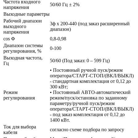
Частота входного
50/60 Гц ± 2%
напряжения
Выходные параметры
Рабочий диапазон
3ф х 200-440 (под заказ расширенный
выходного
диапазон)
напряжения
cos Ф
0,8-0,98
Диапазон системы
0-100
регулирования, %
Выходная частота,
50/60 (Под заказ: 0 – 599 Гц)
Гц
• Постоянный ручной пуск/режим
оператора/СТАРТ-СТОП/(ВКЛ/ВЫКЛ)
- стандартная комплектация от 0,12 до
300 кВт;
Режим
• Постоянный АВТО-автоматический
регулирования
режим/пуск/остановка по заданному
параметру/ручной пуск/режим
оператора/СТАРТ-СТОП/(ВКЛ/ВЫКЛ)
- под заказ комплектация от 0,12 до
1400 кВт.
Ток для выбора
согласно схеме подбора по запросу
кабеля