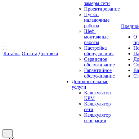
замеры сети
Проектирование
Пуско-
наладочные
работы
Предпри
Шеф-
монтажные
О
работы
пр
Настройка
Но
Каталог
Оплата
Доставка
оборудования
Па
Сервисное
До
обслуживание
Со
Гарантийное
Ва
обслуживание
Ст
Дополнительные
услуги
Калькулятор
КРМ
Калькулятор
сети
Калькулятор
генерации