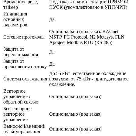
Временное реле,
Под заказ - в комплектации ПРЯМОЙ
таймер
ПУСК (укомплектовано в УПП/ЧРП)
Индикация
основных
Да
параметров
Опционально (под заказ: BACnet
Сетевые протоколы
MSTP, FC Protocol, N2 Metasys, FLN
Apogee, Modbus RTU (RS 485)
Защита от
Да
перенапряжения
Защита от
Да
превышения по току
До 55 кВт- естественное охлаждение
Система охлаждения
воздухом; от 75 кВт - принудительное
охлаждение.
Векторное
управление с
Опционально (под заказ)
обратной связью
Бессенсорное
векторное
Опционально (под заказ)
управление
Выносной/внешний
Опционально (под заказ)
пульт управления