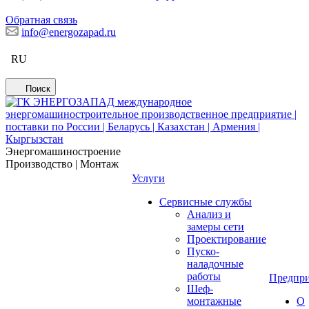
Обратная связь
info@energozapad.ru
RU
Поиск
Энергомашиностроение
Производство | Монтаж
Услуги
Сервисные службы
Анализ и
замеры сети
Проектирование
Пуско-
наладочные
работы
Предпри
Шеф-
монтажные
О