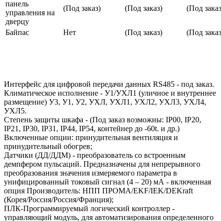
панель
(Под заказ)
(Под заказ)
(Под заказ
управления на
дверцу
Байпас
Нет
(Под заказ)
(Под заказ
Интерфейс для цифровой передачи данных RS485 - под заказ.
Климатическое исполнение - У1/УХЛ1 (уличное и внутреннее
размещение) У3, У1, У2, УХЛ, УХЛ1, УХЛ2, УХЛ3, УХЛ4,
УХЛ5.
Степень защиты шкафа - (Под заказ возможны: IP00, IP20,
IP21, IP30, IP31, IP44, IP54, контейнер до -60t. и др.)
Включенные опции: принудительная вентиляция и
принудительный обогрев;
Датчики (ДД/ДДМ) - преобразователь со встроенным
демпфером пульсаций. Предназначены для непрерывного
преобразования значения измеряемого параметра в
унифицированный токовый сигнал (4 – 20) мА - включенная
опция Производитель: НПП ПРОМА/EKF/IEK/DEKraft
(Корея/Россия/Россия/Франция);
ПЛК-Программируемый логический контроллер -
управляющий модуль, для автоматизирования определенного