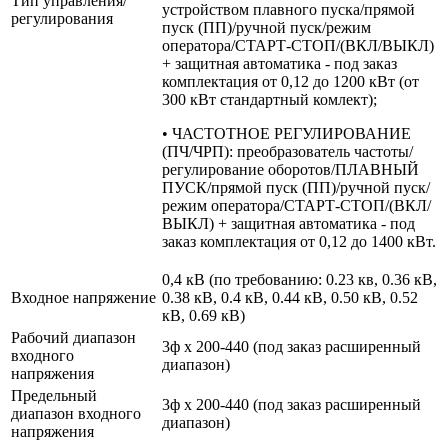
Тип управления/
устройством плавного пуска/прямой
регулирования
пуск (ПП)/ручной пуск/режим
оператора/СТАРТ-СТОП/(ВКЛ/ВЫКЛ)
+ защитная автоматика - под заказ
комплектация от 0,12 до 1200 кВт (от
300 кВт стандартный комлект);
• ЧАСТОТНОЕ РЕГУЛИРОВАНИЕ
(ПЧ/ЧРП): преобразователь частоты/
регулирование оборотов/ПЛАВНЫЙ
ПУСК/прямой пуск (ПП)/ручной пуск/
режим оператора/СТАРТ-СТОП/(ВКЛ/
ВЫКЛ) + защитная автоматика - под
заказ комплектация от 0,12 до 1400 кВт.
0,4 кВ (по требованию: 0.23 кв, 0.36 кВ,
Входное напряжение
0.38 кВ, 0.4 кВ, 0.44 кВ, 0.50 кВ, 0.52
кВ, 0.69 кВ)
Рабочий диапазон
3ф х 200-440 (под заказ расширенный
входного
диапазон)
напряжения
Предельный
3ф х 200-440 (под заказ расширенный
диапазон входного
диапазон)
напряжения