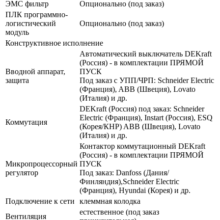
ЭМС фильтр
Опционально (под заказ)
ПЛК программно-
логистический
Опционально (под заказ)
модуль
Конструктивное исполнение
Автоматический выключатель DEKraft
(Россия) - в комплектации ПРЯМОЙ
Вводной аппарат,
ПУСК
защита
Под заказ с УПП/ЧРП: Schneider Electric
(Франция), ABB (Швеция), Lovato
(Италия) и др.
DEKraft (Россия) под заказ: Schneider
Electric (Франция), Instart (Россия), ESQ
Коммутация
(Корея/КНР) ABB (Швеция), Lovato
(Италия) и др.
Контактор коммутационный DEKraft
(Россия) - в комплектации ПРЯМОЙ
Микропроцессорный
ПУСК
регулятор
Под заказ: Danfoss (Дания/
Финляндия),Schneider Electric
(Франция), Hyundai (Корея) и др.
Подключение к сети
клеммная колодка
естественное (под заказ
Вентиляция