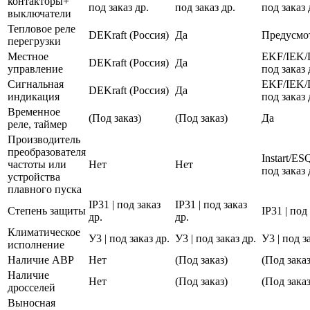
контакторы+
под заказ др.
под заказ др.
под заказ 
выключатели
Тепловое реле
DEKraft (Россия)
Да
Предусмо
перегрузки
Местное
EKF/IEK/
DEKraft (Россия)
Да
управление
под заказ 
Сигнальная
EKF/IEK/
DEKraft (Россия)
Да
индикация
под заказ 
Временное
(Под заказ)
(Под заказ)
Да
реле, таймер
Производитель
преобразователя
Instart/E
частоты или
Нет
Нет
под заказ 
устройства
плавного пуска
IP31 | под заказ
IP31 | под заказ
Степень защиты
IP31 | под
др.
др.
Климатическое
У3 | под заказ др.
У3 | под заказ др.
У3 | под з
исполнение
Наличие АВР
Нет
(Под заказ)
(Под заказ
Наличие
Нет
(Под заказ)
(Под заказ
дросселей
Выносная