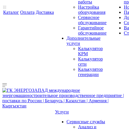
работы
пр
Настройка
Но
Каталог
Оплата
Доставка
оборудования
Па
Сервисное
До
обслуживание
Со
Гарантийное
Ва
обслуживание
Ст
Дополнительные
услуги
Калькулятор
КРМ
Калькулятор
сети
Калькулятор
генерации
Услуги
Сервисные службы
Анализ и