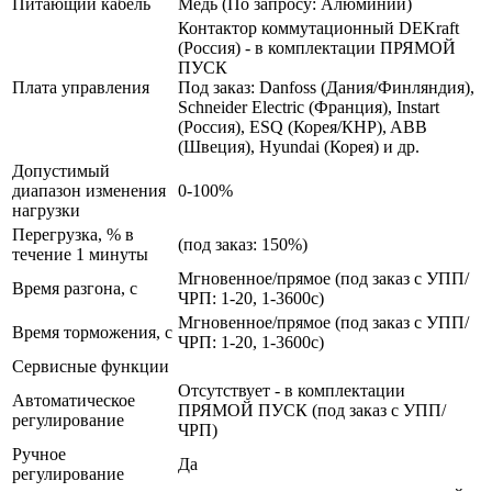
Питающий кабель
Медь (По запросу: Алюминий)
Контактор коммутационный DEKraft
(Россия) - в комплектации ПРЯМОЙ
ПУСК
Плата управления
Под заказ: Danfoss (Дания/Финляндия),
Schneider Electric (Франция), Instart
(Россия), ESQ (Корея/КНР), ABB
(Швеция), Hyundai (Корея) и др.
Допустимый
диапазон изменения
0-100%
нагрузки
Перегрузка, % в
(под заказ: 150%)
течение 1 минуты
Мгновенное/прямое (под заказ с УПП/
Время разгона, с
ЧРП: 1-20, 1-3600с)
Мгновенное/прямое (под заказ с УПП/
Время торможения, с
ЧРП: 1-20, 1-3600с)
Сервисные функции
Отсутствует - в комплектации
Автоматическое
ПРЯМОЙ ПУСК (под заказ с УПП/
регулирование
ЧРП)
Ручное
Да
регулирование