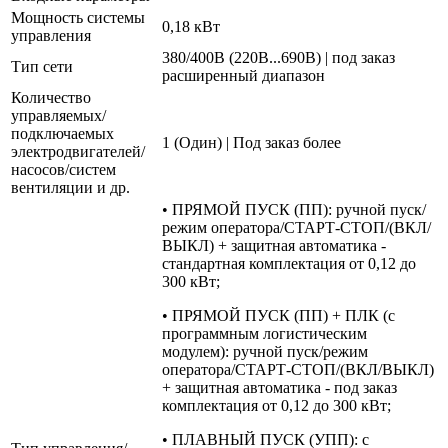
Мощность системы
0,18 кВт
управления
380/400В (220В...690В) | под заказ
Тип сети
расширенный диапазон
Количество
управляемых/
подключаемых
1 (Один) | Под заказ более
электродвигателей/
насосов/систем
вентиляции и др.
• ПРЯМОЙ ПУСК (ПП): ручной пуск/
режим оператора/СТАРТ-СТОП/(ВКЛ/
ВЫКЛ) + защитная автоматика -
стандартная комплектация от 0,12 до
300 кВт;
• ПРЯМОЙ ПУСК (ПП) + ПЛК (с
программным логистическим
модулем): ручной пуск/режим
оператора/СТАРТ-СТОП/(ВКЛ/ВЫКЛ)
+ защитная автоматика - под заказ
комплектация от 0,12 до 300 кВт;
• ПЛАВНЫЙ ПУСК (УПП): с