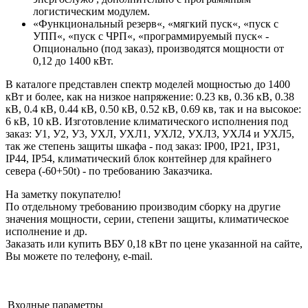
логистическим модулем.
«Функциональный резерв«, «мягкий пуск«, «пуск с
УПП«, «пуск с ЧРП«, «программируемый пуск« -
Опционально (под заказ), производятся мощности от
0,12 до 1400 кВт.
В каталоге представлен спектр моделей мощностью до 1400
кВт и более, как на низкое напряжение: 0.23 кв, 0.36 кВ, 0.38
кВ, 0.4 кВ, 0.44 кВ, 0.50 кВ, 0.52 кВ, 0.69 кв, так и на высокое:
6 кВ, 10 кВ. Изготовление климатического исполнения под
заказ: У1, У2, У3, УХЛ, УХЛ1, УХЛ2, УХЛ3, УХЛ4 и УХЛ5,
так же степень защиты шкафа - под заказ: IP00, IP21, IP31,
IP44, IP54, климатический блок контейнер для крайнего
севера (-60+50t) - по требованию Заказчика.
На заметку покупателю!
По отдельному требованию производим сборку на другие
значения мощности, серии, степени защиты, климатическое
исполнение и др.
Заказать или купить ВБУ 0,18 кВт по цене указанной на сайте,
Вы можете по телефону, e-mail.
Входные параметры