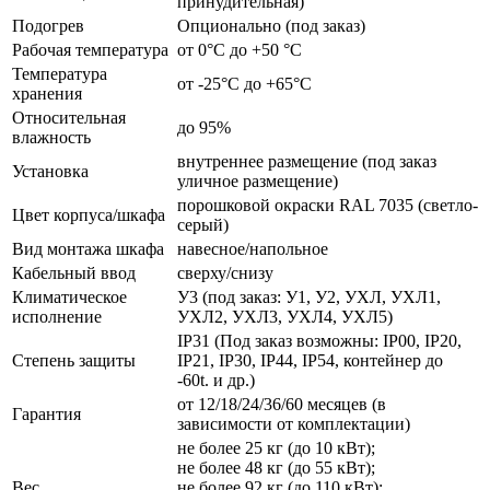
принудительная)
Подогрев
Опционально (под заказ)
Рабочая температура
от 0°C до +50 °C
Температура
от -25°C до +65°C
хранения
Относительная
до 95%
влажность
внутреннее размещение (под заказ
Установка
уличное размещение)
порошковой окраски RAL 7035 (светло-
Цвет корпуса/шкафа
серый)
Вид монтажа шкафа
навесное/напольное
Кабельный ввод
сверху/снизу
Климатическое
У3 (под заказ: У1, У2, УХЛ, УХЛ1,
исполнение
УХЛ2, УХЛ3, УХЛ4, УХЛ5)
IP31 (Под заказ возможны: IP00, IP20,
Степень защиты
IP21, IP30, IP44, IP54, контейнер до
-60t. и др.)
от 12/18/24/36/60 месяцев (в
Гарантия
зависимости от комплектации)
не более 25 кг (до 10 кВт);
не более 48 кг (до 55 кВт);
Вес
не более 92 кг (до 110 кВт);