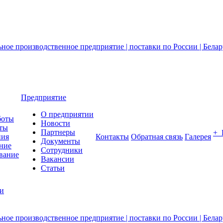
Предприятие
О предприятии
боты
Новости
ты
Партнеры
+
ния
Контакты
Обратная связь
Галерея
Документы
ние
Сотрудники
вание
Вакансии
Статьи
ии