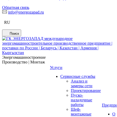
Обратная связь
info@energozapad.ru
RU
Поиск
Энергомашиностроение
Производство | Монтаж
Услуги
Сервисные службы
Анализ и
замеры сети
Проектирование
Пуско-
наладочные
работы
Предпри
Шеф-
монтажные
О