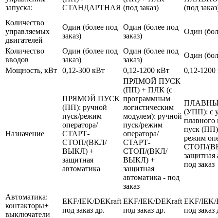
запуска:
СТАНДАРТНАЯ
(под заказ)
(под заказ
Количество
Один (более под
Один (более под
управляемых
Один (бол
заказ)
заказ)
двигателей
Количество
Один (более под
Один (более под
Один (бол
вводов
заказ)
заказ)
Мощность, кВт
0,12-300 кВт
0,12-1200 кВт
0,12-1200
ПРЯМОЙ ПУСК
(ПП) + ПЛК (с
ПРЯМОЙ ПУСК
программным
ПЛАВНЫ
(ПП): ручной
логистическим
(УПП): с 
пуск/режим
модулем): ручной
плавного 
оператора/
пуск/режим
пуск (ПП)
Назначение
СТАРТ-
оператора/
режим оп
СТОП/(ВКЛ/
СТАРТ-
СТОП/(В
ВЫКЛ) +
СТОП/(ВКЛ/
защитная 
защитная
ВЫКЛ) +
под заказ
автоматика
защитная
автоматика - под
заказ
Автоматика:
EKF/IEK/DEKraft
EKF/IEK/DEKraft
EKF/IEK/
контакторы+
под заказ др.
под заказ др.
под заказ 
выключатели