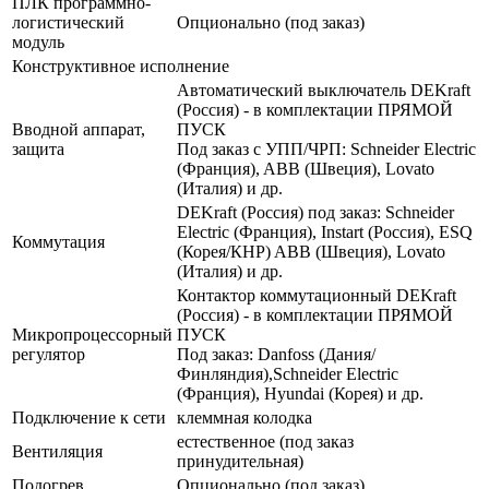
ПЛК программно-
логистический
Опционально (под заказ)
модуль
Конструктивное исполнение
Автоматический выключатель DEKraft
(Россия) - в комплектации ПРЯМОЙ
Вводной аппарат,
ПУСК
защита
Под заказ с УПП/ЧРП: Schneider Electric
(Франция), ABB (Швеция), Lovato
(Италия) и др.
DEKraft (Россия) под заказ: Schneider
Electric (Франция), Instart (Россия), ESQ
Коммутация
(Корея/КНР) ABB (Швеция), Lovato
(Италия) и др.
Контактор коммутационный DEKraft
(Россия) - в комплектации ПРЯМОЙ
Микропроцессорный
ПУСК
регулятор
Под заказ: Danfoss (Дания/
Финляндия),Schneider Electric
(Франция), Hyundai (Корея) и др.
Подключение к сети
клеммная колодка
естественное (под заказ
Вентиляция
принудительная)
Подогрев
Опционально (под заказ)