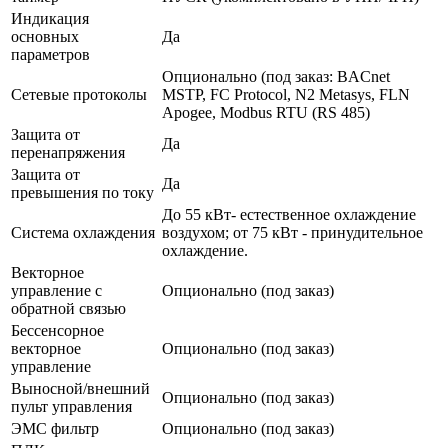
Индикация
основных
Да
параметров
Опционально (под заказ: BACnet
Сетевые протоколы
MSTP, FC Protocol, N2 Metasys, FLN
Apogee, Modbus RTU (RS 485)
Защита от
Да
перенапряжения
Защита от
Да
превышения по току
До 55 кВт- естественное охлаждение
Система охлаждения
воздухом; от 75 кВт - принудительное
охлаждение.
Векторное
управление с
Опционально (под заказ)
обратной связью
Бессенсорное
векторное
Опционально (под заказ)
управление
Выносной/внешний
Опционально (под заказ)
пульт управления
ЭМС фильтр
Опционально (под заказ)