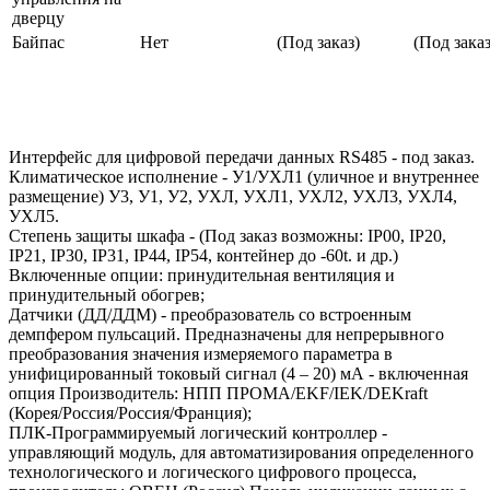
дверцу
Байпас
Нет
(Под заказ)
(Под заказ
Интерфейс для цифровой передачи данных RS485 - под заказ.
Климатическое исполнение - У1/УХЛ1 (уличное и внутреннее
размещение) У3, У1, У2, УХЛ, УХЛ1, УХЛ2, УХЛ3, УХЛ4,
УХЛ5.
Степень защиты шкафа - (Под заказ возможны: IP00, IP20,
IP21, IP30, IP31, IP44, IP54, контейнер до -60t. и др.)
Включенные опции: принудительная вентиляция и
принудительный обогрев;
Датчики (ДД/ДДМ) - преобразователь со встроенным
демпфером пульсаций. Предназначены для непрерывного
преобразования значения измеряемого параметра в
унифицированный токовый сигнал (4 – 20) мА - включенная
опция Производитель: НПП ПРОМА/EKF/IEK/DEKraft
(Корея/Россия/Россия/Франция);
ПЛК-Программируемый логический контроллер -
управляющий модуль, для автоматизирования определенного
технологического и логического цифрового процесса,