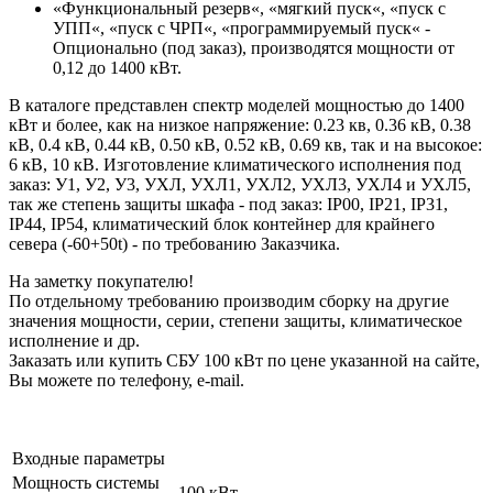
«Функциональный резерв«, «мягкий пуск«, «пуск с
УПП«, «пуск с ЧРП«, «программируемый пуск« -
Опционально (под заказ), производятся мощности от
0,12 до 1400 кВт.
В каталоге представлен спектр моделей мощностью до 1400
кВт и более, как на низкое напряжение: 0.23 кв, 0.36 кВ, 0.38
кВ, 0.4 кВ, 0.44 кВ, 0.50 кВ, 0.52 кВ, 0.69 кв, так и на высокое:
6 кВ, 10 кВ. Изготовление климатического исполнения под
заказ: У1, У2, У3, УХЛ, УХЛ1, УХЛ2, УХЛ3, УХЛ4 и УХЛ5,
так же степень защиты шкафа - под заказ: IP00, IP21, IP31,
IP44, IP54, климатический блок контейнер для крайнего
севера (-60+50t) - по требованию Заказчика.
На заметку покупателю!
По отдельному требованию производим сборку на другие
значения мощности, серии, степени защиты, климатическое
исполнение и др.
Заказать или купить СБУ 100 кВт по цене указанной на сайте,
Вы можете по телефону, e-mail.
Входные параметры
Мощность системы
100 кВт