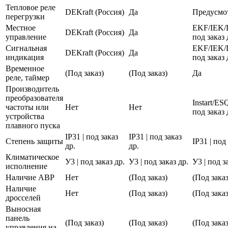
Тепловое реле
DEKraft (Россия)
Да
Предусмо
перегрузки
Местное
EKF/IEK/
DEKraft (Россия)
Да
управление
под заказ 
Сигнальная
EKF/IEK/
DEKraft (Россия)
Да
индикация
под заказ 
Временное
(Под заказ)
(Под заказ)
Да
реле, таймер
Производитель
преобразователя
Instart/E
частоты или
Нет
Нет
под заказ 
устройства
плавного пуска
IP31 | под заказ
IP31 | под заказ
Степень защиты
IP31 | под
др.
др.
Климатическое
У3 | под заказ др.
У3 | под заказ др.
У3 | под з
исполнение
Наличие АВР
Нет
(Под заказ)
(Под заказ
Наличие
Нет
(Под заказ)
(Под заказ
дросселей
Выносная
панель
(Под заказ)
(Под заказ)
(Под заказ
управления на