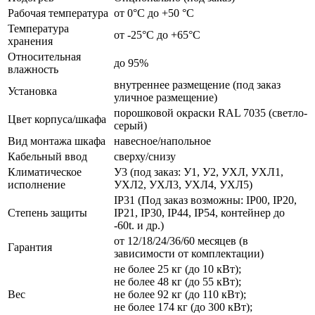
Рабочая температура
от 0°C до +50 °C
Температура
от -25°C до +65°C
хранения
Относительная
до 95%
влажность
внутреннее размещение (под заказ
Установка
уличное размещение)
порошковой окраски RAL 7035 (светло-
Цвет корпуса/шкафа
серый)
Вид монтажа шкафа
навесное/напольное
Кабельный ввод
сверху/снизу
Климатическое
У3 (под заказ: У1, У2, УХЛ, УХЛ1,
исполнение
УХЛ2, УХЛ3, УХЛ4, УХЛ5)
IP31 (Под заказ возможны: IP00, IP20,
Степень защиты
IP21, IP30, IP44, IP54, контейнер до
-60t. и др.)
от 12/18/24/36/60 месяцев (в
Гарантия
зависимости от комплектации)
не более 25 кг (до 10 кВт);
не более 48 кг (до 55 кВт);
Вес
не более 92 кг (до 110 кВт);
не более 174 кг (до 300 кВт);