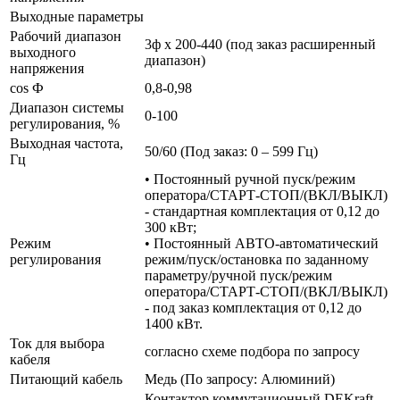
Выходные параметры
Рабочий диапазон
3ф х 200-440 (под заказ расширенный
выходного
диапазон)
напряжения
cos Ф
0,8-0,98
Диапазон системы
0-100
регулирования, %
Выходная частота,
50/60 (Под заказ: 0 – 599 Гц)
Гц
• Постоянный ручной пуск/режим
оператора/СТАРТ-СТОП/(ВКЛ/ВЫКЛ)
- стандартная комплектация от 0,12 до
300 кВт;
Режим
• Постоянный АВТО-автоматический
регулирования
режим/пуск/остановка по заданному
параметру/ручной пуск/режим
оператора/СТАРТ-СТОП/(ВКЛ/ВЫКЛ)
- под заказ комплектация от 0,12 до
1400 кВт.
Ток для выбора
согласно схеме подбора по запросу
кабеля
Питающий кабель
Медь (По запросу: Алюминий)
Контактор коммутационный DEKraft