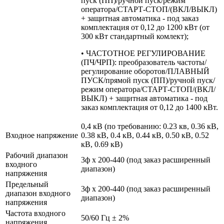
пуск (ПП)/ручной пуск/режим
оператора/СТАРТ-СТОП/(ВКЛ/ВЫКЛ)
+ защитная автоматика - под заказ
комплектация от 0,12 до 1200 кВт (от
300 кВт стандартный комлект);
• ЧАСТОТНОЕ РЕГУЛИРОВАНИЕ
(ПЧ/ЧРП): преобразователь частоты/
регулирование оборотов/ПЛАВНЫЙ
ПУСК/прямой пуск (ПП)/ручной пуск/
режим оператора/СТАРТ-СТОП/(ВКЛ/
ВЫКЛ) + защитная автоматика - под
заказ комплектация от 0,12 до 1400 кВт.
0,4 кВ (по требованию: 0.23 кв, 0.36 кВ,
Входное напряжение
0.38 кВ, 0.4 кВ, 0.44 кВ, 0.50 кВ, 0.52
кВ, 0.69 кВ)
Рабочий диапазон
3ф х 200-440 (под заказ расширенный
входного
диапазон)
напряжения
Предельный
3ф х 200-440 (под заказ расширенный
диапазон входного
диапазон)
напряжения
Частота входного
50/60 Гц ± 2%
напряжения