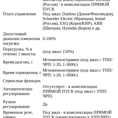
(Россия) - в комплектации ПРЯМОЙ
ПУСК
Плата управления
Под заказ: Danfoss (Дания/Финляндия),
Schneider Electric (Франция), Instart
(Россия), ESQ (Корея/КНР), ABB
(Швеция), Hyundai (Корея) и др.
Допустимый
диапазон изменения
0-100%
нагрузки
Перегрузка, % в
(под заказ: 150%)
течение 1 минуты
Мгновенное/прямое (под заказ с УПП/
Время разгона, с
ЧРП: 1-20, 1-3600с)
Мгновенное/прямое (под заказ с УПП/
Время торможения, с
ЧРП: 1-20, 1-3600с)
Сервисные функции
Отсутствует - в комплектации
Автоматическое
ПРЯМОЙ ПУСК (под заказ с УПП/
регулирование
ЧРП)
Ручное
Да
регулирование
Временное реле,
Под заказ - в комплектации ПРЯМОЙ
таймер
ПУСК (укомплектовано в УПП/ЧРП)