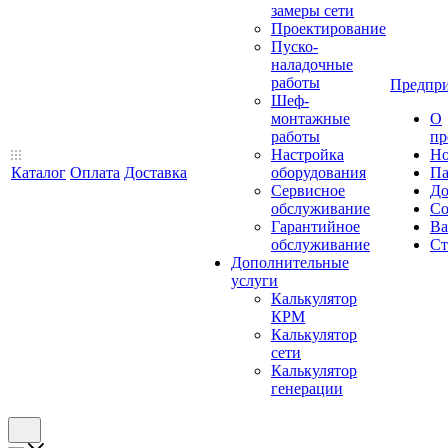
замеры сети
Проектирование
Пуско-
наладочные
работы
Предпри
Шеф-
монтажные
О
работы
пр
Настройка
Но
Каталог
Оплата
Доставка
оборудования
Па
Сервисное
До
обслуживание
Со
Гарантийное
Ва
обслуживание
Ст
Дополнительные
услуги
Калькулятор
КРМ
Калькулятор
сети
Калькулятор
генерации