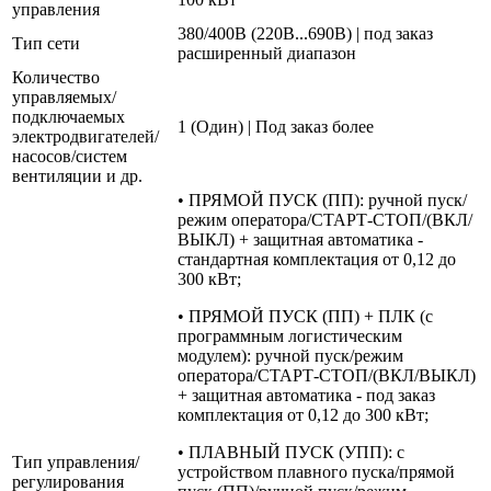
управления
380/400В (220В...690В) | под заказ
Тип сети
расширенный диапазон
Количество
управляемых/
подключаемых
1 (Один) | Под заказ более
электродвигателей/
насосов/систем
вентиляции и др.
• ПРЯМОЙ ПУСК (ПП): ручной пуск/
режим оператора/СТАРТ-СТОП/(ВКЛ/
ВЫКЛ) + защитная автоматика -
стандартная комплектация от 0,12 до
300 кВт;
• ПРЯМОЙ ПУСК (ПП) + ПЛК (с
программным логистическим
модулем): ручной пуск/режим
оператора/СТАРТ-СТОП/(ВКЛ/ВЫКЛ)
+ защитная автоматика - под заказ
комплектация от 0,12 до 300 кВт;
• ПЛАВНЫЙ ПУСК (УПП): с
Тип управления/
устройством плавного пуска/прямой
регулирования