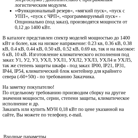
логистическим модулем.
«Функциональный резерв«, «мягкий пуск«, «пуск с
УПП«, «пуск с ЧРП«, «программируемый пуск« -
Опционально (под заказ), производятся мощности от
0,12 до 1400 кВт.
В каталоге представлен спектр моделей мощностью до 1400
кВт и более, как на низкое напряжение: 0.23 кв, 0.36 кВ, 0.38
кВ, 0.4 кВ, 0.44 кВ, 0.50 кВ, 0.52 кВ, 0.69 кв, так и на высокое:
6 кВ, 10 кВ. Изготовление климатического исполнения под
заказ: У1, У2, У3, УХЛ, УХЛ1, УХЛ2, УХЛ3, УХЛ4 и УХЛ5,
так же степень защиты шкафа - под заказ: IP00, IP21, IP31,
IP44, IP54, климатический блок контейнер для крайнего
севера (-60+50t) - по требованию Заказчика.
На заметку покупателю!
По отдельному требованию производим сборку на другие
значения мощности, серии, степени защиты, климатическое
исполнение и др.
Заказать или купить МУН 0,18 кВт по цене указанной на
сайте, Вы можете по телефону, e-mail.
Входные параметры