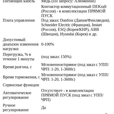
Питающий кабель
Медь (По запросу: Алюминий)
Контактор коммутационный DEKraft
(Россия) - в комплектации ПРЯМОЙ
ПУСК
Плата управления
Под заказ: Danfoss (Дания/Финляндия),
Schneider Electric (Франция), Instart
(Россия), ESQ (Корея/КНР), ABB
(Швеция), Hyundai (Корея) и др.
Допустимый
диапазон изменения
0-100%
нагрузки
Перегрузка, % в
(под заказ: 150%)
течение 1 минуты
Мгновенное/прямое (под заказ с УПП/
Время разгона, с
ЧРП: 1-20, 1-3600с)
Мгновенное/прямое (под заказ с УПП/
Время торможения, с
ЧРП: 1-20, 1-3600с)
Сервисные функции
Отсутствует - в комплектации
Автоматическое
ПРЯМОЙ ПУСК (под заказ с УПП/
регулирование
ЧРП)
Ручное
Да
регулирование