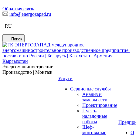
Обратная связь
info@energozapad.ru
RU
Поиск
Энергомашиностроение
Производство | Монтаж
Услуги
Сервисные службы
Анализ и
замеры сети
Проектирование
Пуско-
наладочные
работы
Предпри
Шеф-
монтажные
О