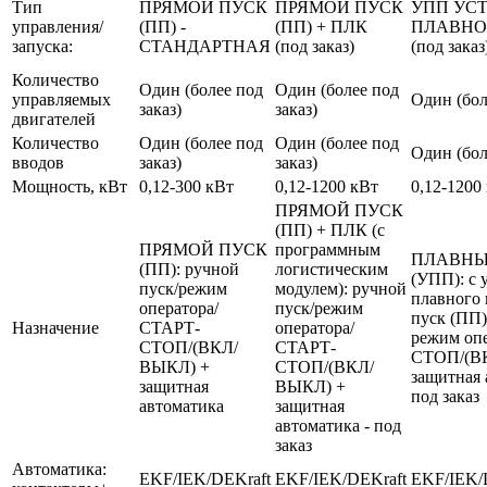
Тип
ПРЯМОЙ ПУСК
ПРЯМОЙ ПУСК
УПП УС
управления/
(ПП) -
(ПП) + ПЛК
ПЛАВНО
запуска:
СТАНДАРТНАЯ
(под заказ)
(под заказ
Количество
Один (более под
Один (более под
управляемых
Один (бол
заказ)
заказ)
двигателей
Количество
Один (более под
Один (более под
Один (бол
вводов
заказ)
заказ)
Мощность, кВт
0,12-300 кВт
0,12-1200 кВт
0,12-1200
ПРЯМОЙ ПУСК
(ПП) + ПЛК (с
ПРЯМОЙ ПУСК
программным
ПЛАВНЫ
(ПП): ручной
логистическим
(УПП): с 
пуск/режим
модулем): ручной
плавного 
оператора/
пуск/режим
пуск (ПП)
Назначение
СТАРТ-
оператора/
режим оп
СТОП/(ВКЛ/
СТАРТ-
СТОП/(В
ВЫКЛ) +
СТОП/(ВКЛ/
защитная 
защитная
ВЫКЛ) +
под заказ
автоматика
защитная
автоматика - под
заказ
Автоматика:
EKF/IEK/DEKraft
EKF/IEK/DEKraft
EKF/IEK/