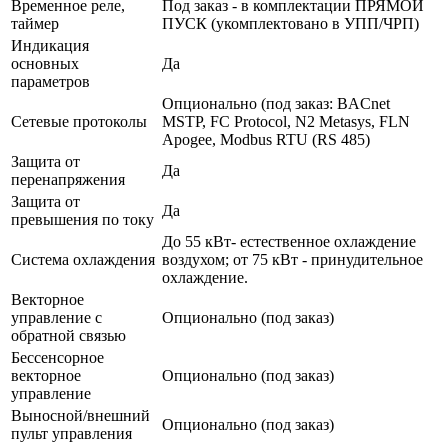
Временное реле,
Под заказ - в комплектации ПРЯМОЙ
таймер
ПУСК (укомплектовано в УПП/ЧРП)
Индикация
основных
Да
параметров
Опционально (под заказ: BACnet
Сетевые протоколы
MSTP, FC Protocol, N2 Metasys, FLN
Apogee, Modbus RTU (RS 485)
Защита от
Да
перенапряжения
Защита от
Да
превышения по току
До 55 кВт- естественное охлаждение
Система охлаждения
воздухом; от 75 кВт - принудительное
охлаждение.
Векторное
управление с
Опционально (под заказ)
обратной связью
Бессенсорное
векторное
Опционально (под заказ)
управление
Выносной/внешний
Опционально (под заказ)
пульт управления