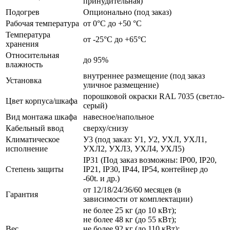
принудительная)
Подогрев
Опционально (под заказ)
Рабочая температура
от 0°C до +50 °C
Температура
от -25°C до +65°C
хранения
Относительная
до 95%
влажность
внутреннее размещение (под заказ
Установка
уличное размещение)
порошковой окраски RAL 7035 (светло-
Цвет корпуса/шкафа
серый)
Вид монтажа шкафа
навесное/напольное
Кабельный ввод
сверху/снизу
Климатическое
У3 (под заказ: У1, У2, УХЛ, УХЛ1,
исполнение
УХЛ2, УХЛ3, УХЛ4, УХЛ5)
IP31 (Под заказ возможны: IP00, IP20,
Степень защиты
IP21, IP30, IP44, IP54, контейнер до
-60t. и др.)
от 12/18/24/36/60 месяцев (в
Гарантия
зависимости от комплектации)
не более 25 кг (до 10 кВт);
не более 48 кг (до 55 кВт);
Вес
не более 92 кг (до 110 кВт);