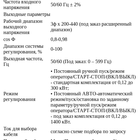
Частота входного
50/60 Гц ± 2%
напряжения
Выходные параметры
Рабочий диапазон
3ф х 200-440 (под заказ расширенный
выходного
диапазон)
напряжения
cos Ф
0,8-0,98
Диапазон системы
0-100
регулирования, %
Выходная частота,
50/60 (Под заказ: 0 – 599 Гц)
Гц
• Постоянный ручной пуск/режим
оператора/СТАРТ-СТОП/(ВКЛ/ВЫКЛ)
- стандартная комплектация от 0,12 до
300 кВт;
Режим
• Постоянный АВТО-автоматический
регулирования
режим/пуск/остановка по заданному
параметру/ручной пуск/режим
оператора/СТАРТ-СТОП/(ВКЛ/ВЫКЛ)
- под заказ комплектация от 0,12 до
1400 кВт.
Ток для выбора
согласно схеме подбора по запросу
кабеля