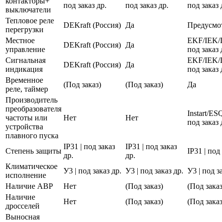
контакторы+
под заказ др.
под заказ др.
под заказ 
выключатели
Тепловое реле
DEKraft (Россия)
Да
Предусмо
перегрузки
Местное
EKF/IEK/
DEKraft (Россия)
Да
управление
под заказ 
Сигнальная
EKF/IEK/
DEKraft (Россия)
Да
индикация
под заказ 
Временное
(Под заказ)
(Под заказ)
Да
реле, таймер
Производитель
преобразователя
Instart/E
частоты или
Нет
Нет
под заказ 
устройства
плавного пуска
IP31 | под заказ
IP31 | под заказ
Степень защиты
IP31 | под
др.
др.
Климатическое
У3 | под заказ др.
У3 | под заказ др.
У3 | под з
исполнение
Наличие АВР
Нет
(Под заказ)
(Под заказ
Наличие
Нет
(Под заказ)
(Под заказ
дросселей
Выносная