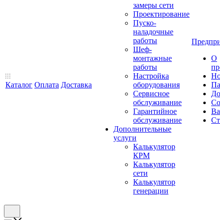
замеры сети
Проектирование
Пуско-
наладочные
работы
Предпри
Шеф-
монтажные
О
работы
пр
Настройка
Но
Каталог
Оплата
Доставка
оборудования
Па
Сервисное
До
обслуживание
Со
Гарантийное
Ва
обслуживание
Ст
Дополнительные
услуги
Калькулятор
КРМ
Калькулятор
сети
Калькулятор
генерации