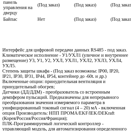
панель
(Под заказ)
(Под заказ)
(Под заказ
управления на
дверцу
Байпас
Нет
(Под заказ)
(Под заказ
Интерфейс для цифровой передачи данных RS485 - под заказ.
Климатическое исполнение - У1/УХЛ1 (уличное и внутреннее
размещение) У3, У1, У2, УХЛ, УХЛ1, УХЛ2, УХЛ3, УХЛ4,
УХЛ5.
Степень защиты шкафа - (Под заказ возможны: IP00, IP20,
IP21, IP30, IP31, IP44, IP54, контейнер до -60t. и др.)
Включенные опции: принудительная вентиляция и
принудительный обогрев;
Датчики (ДД/ДДМ) - преобразователь со встроенным
демпфером пульсаций. Предназначены для непрерывного
преобразования значения измеряемого параметра в
унифицированный токовый сигнал (4 – 20) мА - включенная
опция Производитель: НПП ПРОМА/EKF/IEK/DEKraft
(Корея/Россия/Россия/Франция);
ПЛК-Программируемый логический контроллер -
управляющий модуль, для автоматизирования определенного