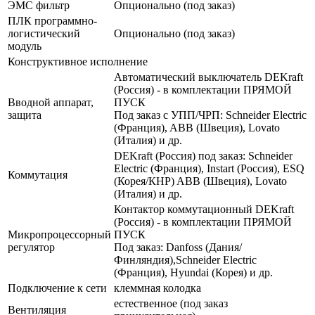
ЭМС фильтр
Опционально (под заказ)
ПЛК программно-
логистический
Опционально (под заказ)
модуль
Конструктивное исполнение
Автоматический выключатель DEKraft
(Россия) - в комплектации ПРЯМОЙ
Вводной аппарат,
ПУСК
защита
Под заказ с УПП/ЧРП: Schneider Electric
(Франция), ABB (Швеция), Lovato
(Италия) и др.
DEKraft (Россия) под заказ: Schneider
Electric (Франция), Instart (Россия), ESQ
Коммутация
(Корея/КНР) ABB (Швеция), Lovato
(Италия) и др.
Контактор коммутационный DEKraft
(Россия) - в комплектации ПРЯМОЙ
Микропроцессорный
ПУСК
регулятор
Под заказ: Danfoss (Дания/
Финляндия),Schneider Electric
(Франция), Hyundai (Корея) и др.
Подключение к сети
клеммная колодка
естественное (под заказ
Вентиляция