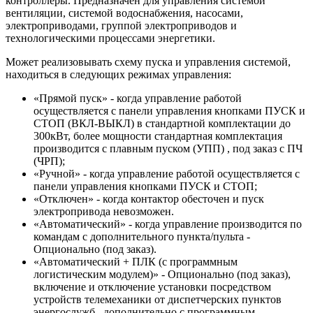
контроллеры. Предназначен для управления системой
вентиляции, системой водоснабжения, насосами,
электроприводами, группой электроприводов и
технологическими процессами энергетики.
Может реализовывать схему пуска и управления системой,
находиться в следующих режимах управления:
«Прямой пуск» - когда управление работой
осуществляется с панели управления кнопками ПУСК и
СТОП (ВКЛ-ВЫКЛ) в стандартной комплектации до
300кВт, более мощности стандартная комплектация
производится с плавным пуском (УПП) , под заказ с ПЧ
(ЧРП);
«Ручной» - когда управление работой осуществляется с
панели управления кнопками ПУСК и СТОП;
«Отключен» - когда контактор обесточен и пуск
электропривода невозможен.
«Автоматический» - когда управление производится по
командам с дополнительного пункта/пульта -
Опционально (под заказ).
«Автоматический + ПЛК (с программным
логистическим модулем)» - Опционально (под заказ),
включение и отключение установки посредством
устройств телемеханики от диспетчерских пунктов
энергослужб , дополнительно с программным