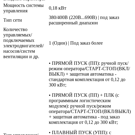
Мощность системы
0,18 кВт
управления
380/400В (220В...690В) | под заказ
Тип сети
расширенный диапазон
Количество
управляемых/
подключаемых
1 (Один) | Под заказ более
электродвигателей/
насосов/систем
вентиляции и др.
• ПРЯМОЙ ПУСК (ПП): ручной пуск/
режим оператора/СТАРТ-СТОП/(ВКЛ/
ВЫКЛ) + защитная автоматика -
стандартная комплектация от 0,12 до
300 кВт;
• ПРЯМОЙ ПУСК (ПП) + ПЛК (с
программным логистическим
модулем): ручной пуск/режим
оператора/СТАРТ-СТОП/(ВКЛ/ВЫКЛ)
+ защитная автоматика - под заказ
комплектация от 0,12 до 300 кВт;
• ПЛАВНЫЙ ПУСК (УПП): с