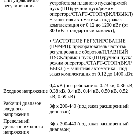
Тип управления/
устройством плавного пуска/прямой
регулирования
пуск (ПП)/ручной пуск/режим
оператора/СТАРТ-СТОП/(ВКЛ/ВЫКЛ)
+ защитная автоматика - под заказ
комплектация от 0,12 до 1200 кВт (от
300 кВт стандартный комлект);
• ЧАСТОТНОЕ РЕГУЛИРОВАНИЕ
(ПЧ/ЧРП): преобразователь частоты/
регулирование оборотов/ПЛАВНЫЙ
ПУСК/прямой пуск (ПП)/ручной пуск/
режим оператора/СТАРТ-СТОП/(ВКЛ/
ВЫКЛ) + защитная автоматика - под
заказ комплектация от 0,12 до 1400 кВт.
0,4 кВ (по требованию: 0.23 кв, 0.36 кВ,
Входное напряжение
0.38 кВ, 0.4 кВ, 0.44 кВ, 0.50 кВ, 0.52
кВ, 0.69 кВ)
Рабочий диапазон
3ф х 200-440 (под заказ расширенный
входного
диапазон)
напряжения
Предельный
3ф х 200-440 (под заказ расширенный
диапазон входного
диапазон)
напряжения