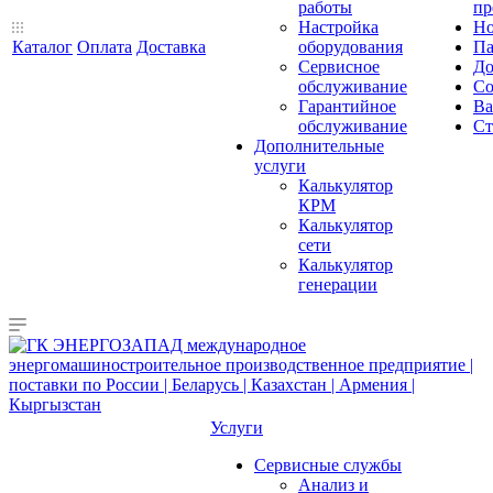
работы
пр
Настройка
Но
Каталог
Оплата
Доставка
оборудования
Па
Сервисное
До
обслуживание
Со
Гарантийное
Ва
обслуживание
Ст
Дополнительные
услуги
Калькулятор
КРМ
Калькулятор
сети
Калькулятор
генерации
Услуги
Сервисные службы
Анализ и