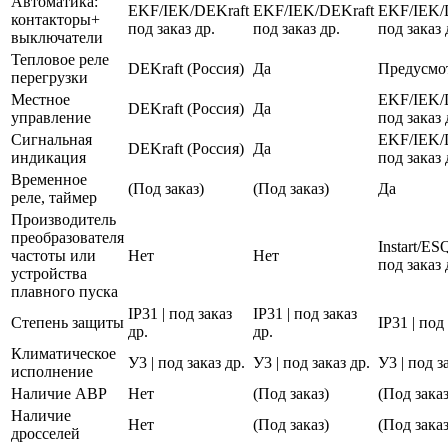
Автоматика:
EKF/IEK/DEKraft
EKF/IEK/DEKraft
EKF/IEK/
контакторы+
под заказ др.
под заказ др.
под заказ 
выключатели
Тепловое реле
DEKraft (Россия)
Да
Предусмо
перегрузки
Местное
EKF/IEK/
DEKraft (Россия)
Да
управление
под заказ 
Сигнальная
EKF/IEK/
DEKraft (Россия)
Да
индикация
под заказ 
Временное
(Под заказ)
(Под заказ)
Да
реле, таймер
Производитель
преобразователя
Instart/E
частоты или
Нет
Нет
под заказ 
устройства
плавного пуска
IP31 | под заказ
IP31 | под заказ
Степень защиты
IP31 | под
др.
др.
Климатическое
У3 | под заказ др.
У3 | под заказ др.
У3 | под з
исполнение
Наличие АВР
Нет
(Под заказ)
(Под заказ
Наличие
Нет
(Под заказ)
(Под заказ
дросселей