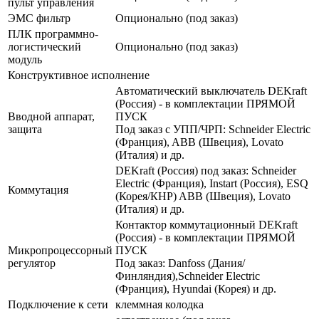
пульт управления
ЭМС фильтр
Опционально (под заказ)
ПЛК программно-
логистический
Опционально (под заказ)
модуль
Конструктивное исполнение
Автоматический выключатель DEKraft
(Россия) - в комплектации ПРЯМОЙ
Вводной аппарат,
ПУСК
защита
Под заказ с УПП/ЧРП: Schneider Electric
(Франция), ABB (Швеция), Lovato
(Италия) и др.
DEKraft (Россия) под заказ: Schneider
Electric (Франция), Instart (Россия), ESQ
Коммутация
(Корея/КНР) ABB (Швеция), Lovato
(Италия) и др.
Контактор коммутационный DEKraft
(Россия) - в комплектации ПРЯМОЙ
Микропроцессорный
ПУСК
регулятор
Под заказ: Danfoss (Дания/
Финляндия),Schneider Electric
(Франция), Hyundai (Корея) и др.
Подключение к сети
клеммная колодка