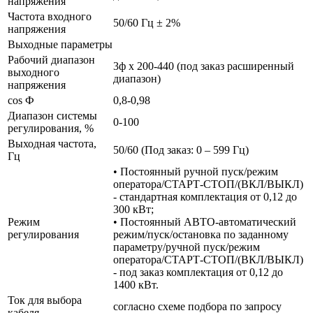
напряжения
Частота входного
50/60 Гц ± 2%
напряжения
Выходные параметры
Рабочий диапазон
3ф х 200-440 (под заказ расширенный
выходного
диапазон)
напряжения
cos Ф
0,8-0,98
Диапазон системы
0-100
регулирования, %
Выходная частота,
50/60 (Под заказ: 0 – 599 Гц)
Гц
• Постоянный ручной пуск/режим
оператора/СТАРТ-СТОП/(ВКЛ/ВЫКЛ)
- стандартная комплектация от 0,12 до
300 кВт;
Режим
• Постоянный АВТО-автоматический
регулирования
режим/пуск/остановка по заданному
параметру/ручной пуск/режим
оператора/СТАРТ-СТОП/(ВКЛ/ВЫКЛ)
- под заказ комплектация от 0,12 до
1400 кВт.
Ток для выбора
согласно схеме подбора по запросу
кабеля