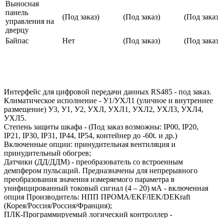
Выносная
панель
(Под заказ)
(Под заказ)
(Под заказ
управления на
дверцу
Байпас
Нет
(Под заказ)
(Под заказ
Интерфейс для цифровой передачи данных RS485 - под заказ.
Климатическое исполнение - У1/УХЛ1 (уличное и внутреннее
размещение) У3, У1, У2, УХЛ, УХЛ1, УХЛ2, УХЛ3, УХЛ4,
УХЛ5.
Степень защиты шкафа - (Под заказ возможны: IP00, IP20,
IP21, IP30, IP31, IP44, IP54, контейнер до -60t. и др.)
Включенные опции: принудительная вентиляция и
принудительный обогрев;
Датчики (ДД/ДДМ) - преобразователь со встроенным
демпфером пульсаций. Предназначены для непрерывного
преобразования значения измеряемого параметра в
унифицированный токовый сигнал (4 – 20) мА - включенная
опция Производитель: НПП ПРОМА/EKF/IEK/DEKraft
(Корея/Россия/Россия/Франция);
ПЛК-Программируемый логический контроллер -