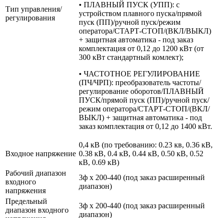
• ПЛАВНЫЙ ПУСК (УПП): с
Тип управления/
устройством плавного пуска/прямой
регулирования
пуск (ПП)/ручной пуск/режим
оператора/СТАРТ-СТОП/(ВКЛ/ВЫКЛ)
+ защитная автоматика - под заказ
комплектация от 0,12 до 1200 кВт (от
300 кВт стандартный комлект);
• ЧАСТОТНОЕ РЕГУЛИРОВАНИЕ
(ПЧ/ЧРП): преобразователь частоты/
регулирование оборотов/ПЛАВНЫЙ
ПУСК/прямой пуск (ПП)/ручной пуск/
режим оператора/СТАРТ-СТОП/(ВКЛ/
ВЫКЛ) + защитная автоматика - под
заказ комплектация от 0,12 до 1400 кВт.
0,4 кВ (по требованию: 0.23 кв, 0.36 кВ,
Входное напряжение
0.38 кВ, 0.4 кВ, 0.44 кВ, 0.50 кВ, 0.52
кВ, 0.69 кВ)
Рабочий диапазон
3ф х 200-440 (под заказ расширенный
входного
диапазон)
напряжения
Предельный
3ф х 200-440 (под заказ расширенный
диапазон входного
диапазон)