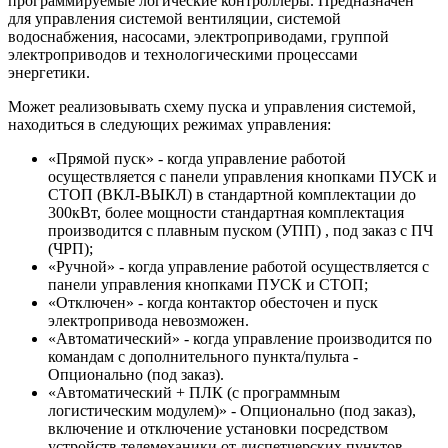
программируемые логические контроллеры. Предназначен
для управления системой вентиляции, системой
водоснабжения, насосами, электроприводами, группой
электроприводов и технологическими процессами
энергетики.
Может реализовывать схему пуска и управления системой,
находиться в следующих режимах управления:
«Прямой пуск» - когда управление работой
осуществляется с панели управления кнопками ПУСК и
СТОП (ВКЛ-ВЫКЛ) в стандартной комплектации до
300кВт, более мощности стандартная комплектация
производится с плавным пуском (УПП) , под заказ с ПЧ
(ЧРП);
«Ручной» - когда управление работой осуществляется с
панели управления кнопками ПУСК и СТОП;
«Отключен» - когда контактор обесточен и пуск
электропривода невозможен.
«Автоматический» - когда управление производится по
командам с дополнительного пункта/пульта -
Опционально (под заказ).
«Автоматический + ПЛК (с программным
логистическим модулем)» - Опционально (под заказ),
включение и отключение установки посредством
устройств телемеханики от диспетчерских пунктов