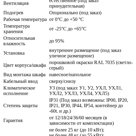
естественное (под заказ
Вентиляция
принудительная)
Подогрев
Опционально (под заказ)
Рабочая температура
от 0°C до +50 °C
Температура
от -25°C до +65°C
хранения
Относительная
до 95%
влажность
внутреннее размещение (под заказ
Установка
уличное размещение)
порошковой окраски RAL 7035 (светло-
Цвет корпуса/шкафа
серый)
Вид монтажа шкафа
навесное/напольное
Кабельный ввод
сверху/снизу
Климатическое
У3 (под заказ: У1, У2, УХЛ, УХЛ1,
исполнение
УХЛ2, УХЛ3, УХЛ4, УХЛ5)
IP31 (Под заказ возможны: IP00, IP20,
Степень защиты
IP21, IP30, IP44, IP54, контейнер до
-60t. и др.)
от 12/18/24/36/60 месяцев (в
Гарантия
зависимости от комплектации)
не более 25 кг (до 10 кВт);
не более 48 кг (до 55 кВт);