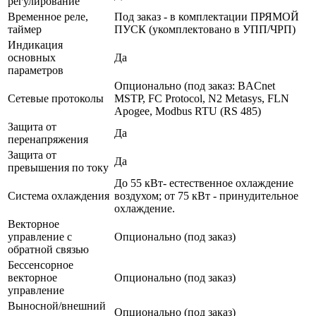
регулирование
Временное реле,
Под заказ - в комплектации ПРЯМОЙ
таймер
ПУСК (укомплектовано в УПП/ЧРП)
Индикация
основных
Да
параметров
Опционально (под заказ: BACnet
Сетевые протоколы
MSTP, FC Protocol, N2 Metasys, FLN
Apogee, Modbus RTU (RS 485)
Защита от
Да
перенапряжения
Защита от
Да
превышения по току
До 55 кВт- естественное охлаждение
Система охлаждения
воздухом; от 75 кВт - принудительное
охлаждение.
Векторное
управление с
Опционально (под заказ)
обратной связью
Бессенсорное
векторное
Опционально (под заказ)
управление
Выносной/внешний
Опционально (под заказ)