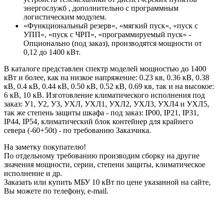
энергослужб , дополнительно с программным
логистическим модулем.
«Функциональный резерв«, «мягкий пуск«, «пуск с
УПП«, «пуск с ЧРП«, «программируемый пуск« -
Опционально (под заказ), производятся мощности от
0,12 до 1400 кВт.
В каталоге представлен спектр моделей мощностью до 1400
кВт и более, как на низкое напряжение: 0.23 кв, 0.36 кВ, 0.38
кВ, 0.4 кВ, 0.44 кВ, 0.50 кВ, 0.52 кВ, 0.69 кв, так и на высокое:
6 кВ, 10 кВ. Изготовление климатического исполнения под
заказ: У1, У2, У3, УХЛ, УХЛ1, УХЛ2, УХЛ3, УХЛ4 и УХЛ5,
так же степень защиты шкафа - под заказ: IP00, IP21, IP31,
IP44, IP54, климатический блок контейнер для крайнего
севера (-60+50t) - по требованию Заказчика.
На заметку покупателю!
По отдельному требованию производим сборку на другие
значения мощности, серии, степени защиты, климатическое
исполнение и др.
Заказать или купить МБУ 10 кВт по цене указанной на сайте,
Вы можете по телефону, e-mail.