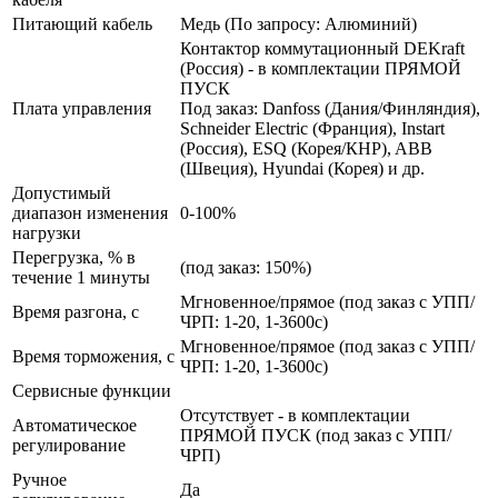
Питающий кабель
Медь (По запросу: Алюминий)
Контактор коммутационный DEKraft
(Россия) - в комплектации ПРЯМОЙ
ПУСК
Плата управления
Под заказ: Danfoss (Дания/Финляндия),
Schneider Electric (Франция), Instart
(Россия), ESQ (Корея/КНР), ABB
(Швеция), Hyundai (Корея) и др.
Допустимый
диапазон изменения
0-100%
нагрузки
Перегрузка, % в
(под заказ: 150%)
течение 1 минуты
Мгновенное/прямое (под заказ с УПП/
Время разгона, с
ЧРП: 1-20, 1-3600с)
Мгновенное/прямое (под заказ с УПП/
Время торможения, с
ЧРП: 1-20, 1-3600с)
Сервисные функции
Отсутствует - в комплектации
Автоматическое
ПРЯМОЙ ПУСК (под заказ с УПП/
регулирование
ЧРП)
Ручное
Да