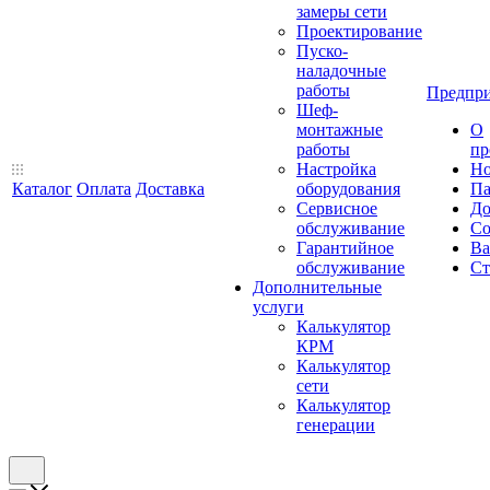
замеры сети
Проектирование
Пуско-
наладочные
работы
Предпри
Шеф-
монтажные
О
работы
пр
Настройка
Но
Каталог
Оплата
Доставка
оборудования
Па
Сервисное
До
обслуживание
Со
Гарантийное
Ва
обслуживание
Ст
Дополнительные
услуги
Калькулятор
КРМ
Калькулятор
сети
Калькулятор
генерации