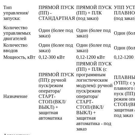
Тип
ПРЯМОЙ ПУСК
ПРЯМОЙ ПУСК
УПП УС
управления/
(ПП) -
(ПП) + ПЛК
ПЛАВНО
запуска:
СТАНДАРТНАЯ
(под заказ)
(под заказ
Количество
Один (более под
Один (более под
управляемых
Один (бол
заказ)
заказ)
двигателей
Количество
Один (более под
Один (более под
Один (бол
вводов
заказ)
заказ)
Мощность, кВт
0,12-300 кВт
0,12-1200 кВт
0,12-1200
ПРЯМОЙ ПУСК
(ПП) + ПЛК (с
ПРЯМОЙ ПУСК
программным
ПЛАВНЫ
(ПП): ручной
логистическим
(УПП): с 
пуск/режим
модулем): ручной
плавного 
оператора/
пуск/режим
пуск (ПП)
Назначение
СТАРТ-
оператора/
режим оп
СТОП/(ВКЛ/
СТАРТ-
СТОП/(В
ВЫКЛ) +
СТОП/(ВКЛ/
защитная 
защитная
ВЫКЛ) +
под заказ
автоматика
защитная
автоматика - под
заказ