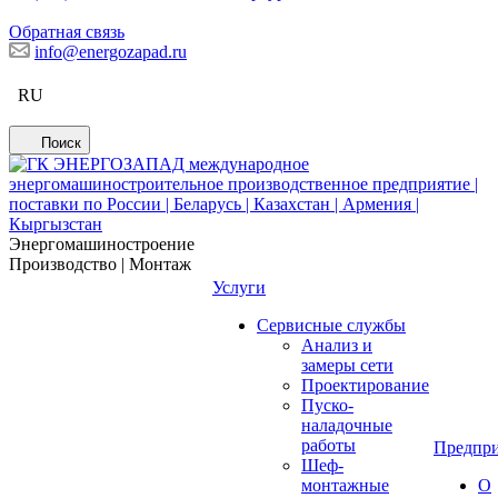
Обратная связь
info@energozapad.ru
RU
Поиск
Энергомашиностроение
Производство | Монтаж
Услуги
Сервисные службы
Анализ и
замеры сети
Проектирование
Пуско-
наладочные
работы
Предпри
Шеф-
монтажные
О