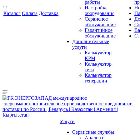
работы
пр
Настройка
Но
Каталог
Оплата
Доставка
оборудования
Па
Сервисное
До
обслуживание
Со
Гарантийное
Ва
обслуживание
Ст
Дополнительные
услуги
Калькулятор
КРМ
Калькулятор
сети
Калькулятор
генерации
Услуги
Сервисные службы
Анализ и