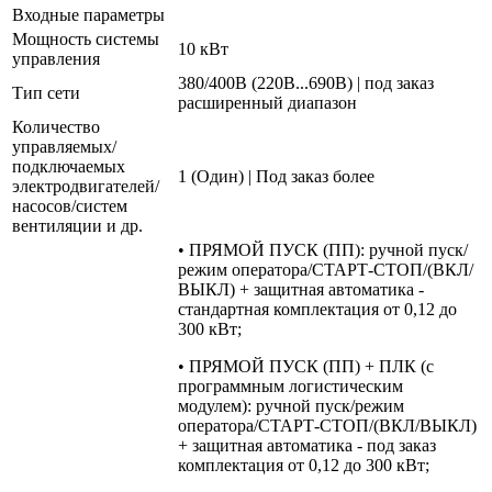
Входные параметры
Мощность системы
10 кВт
управления
380/400В (220В...690В) | под заказ
Тип сети
расширенный диапазон
Количество
управляемых/
подключаемых
1 (Один) | Под заказ более
электродвигателей/
насосов/систем
вентиляции и др.
• ПРЯМОЙ ПУСК (ПП): ручной пуск/
режим оператора/СТАРТ-СТОП/(ВКЛ/
ВЫКЛ) + защитная автоматика -
стандартная комплектация от 0,12 до
300 кВт;
• ПРЯМОЙ ПУСК (ПП) + ПЛК (с
программным логистическим
модулем): ручной пуск/режим
оператора/СТАРТ-СТОП/(ВКЛ/ВЫКЛ)
+ защитная автоматика - под заказ
комплектация от 0,12 до 300 кВт;