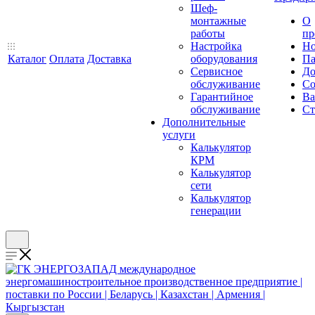
Шеф-
монтажные
О
работы
пр
Настройка
Но
Каталог
Оплата
Доставка
оборудования
Па
Сервисное
До
обслуживание
Со
Гарантийное
Ва
обслуживание
Ст
Дополнительные
услуги
Калькулятор
КРМ
Калькулятор
сети
Калькулятор
генерации