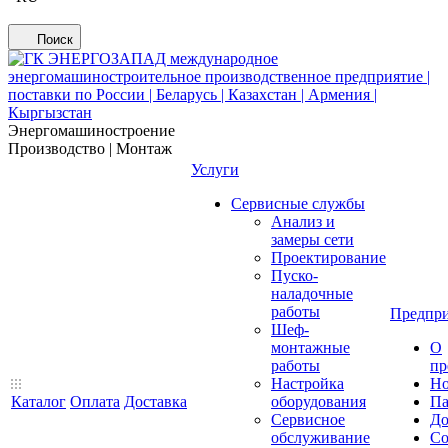
Поиск
Энергомашиностроение
Производство | Монтаж
Услуги
Сервисные службы
Анализ и
замеры сети
Проектирование
Пуско-
наладочные
работы
Предпри
Шеф-
монтажные
О
работы
пр
Настройка
Но
Каталог
Оплата
Доставка
оборудования
Па
Сервисное
До
обслуживание
Со