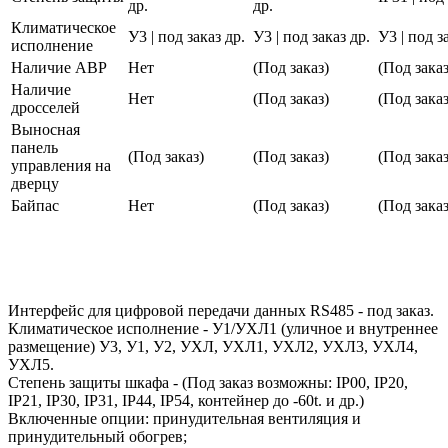
др.
др.
Климатическое
У3 | под заказ др.
У3 | под заказ др.
У3 | под з
исполнение
Наличие АВР
Нет
(Под заказ)
(Под заказ
Наличие
Нет
(Под заказ)
(Под заказ
дросселей
Выносная
панель
(Под заказ)
(Под заказ)
(Под заказ
управления на
дверцу
Байпас
Нет
(Под заказ)
(Под заказ
Интерфейс для цифровой передачи данных RS485 - под заказ.
Климатическое исполнение - У1/УХЛ1 (уличное и внутреннее
размещение) У3, У1, У2, УХЛ, УХЛ1, УХЛ2, УХЛ3, УХЛ4,
УХЛ5.
Степень защиты шкафа - (Под заказ возможны: IP00, IP20,
IP21, IP30, IP31, IP44, IP54, контейнер до -60t. и др.)
Включенные опции: принудительная вентиляция и
принудительный обогрев;