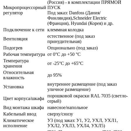
(Россия) - в комплектации ПРЯМОЙ
Микропроцессорный
ПУСК
регулятор
Под заказ: Danfoss (Дания/
Финляндия),Schneider Electric
(Франция), Hyundai (Корея) и др.
Подключение к сети
клеммная колодка
естественное (под заказ
Вентиляция
принудительная)
Подогрев
Опционально (под заказ)
Рабочая температура
от 0°C до +50 °C
Температура
от -25°C до +65°C
хранения
Относительная
до 95%
влажность
внутреннее размещение (под заказ
Установка
уличное размещение)
порошковой окраски RAL 7035 (светло-
Цвет корпуса/шкафа
серый)
Вид монтажа шкафа
навесное/напольное
Кабельный ввод
сверху/снизу
Климатическое
У3 (под заказ: У1, У2, УХЛ, УХЛ1,
исполнение
УХЛ2, УХЛ3, УХЛ4, УХЛ5)