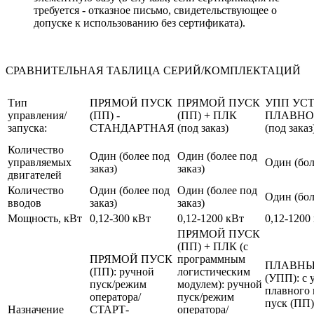
требуется - отказное письмо, свидетельствующее о
допуске к использованию без сертификата).
СРАВНИТЕЛЬНАЯ ТАБЛИЦА СЕРИЙ/КОМПЛЕКТАЦИЙ
Тип
ПРЯМОЙ ПУСК
ПРЯМОЙ ПУСК
УПП УС
управления/
(ПП) -
(ПП) + ПЛК
ПЛАВНО
запуска:
СТАНДАРТНАЯ
(под заказ)
(под заказ
Количество
Один (более под
Один (более под
управляемых
Один (бол
заказ)
заказ)
двигателей
Количество
Один (более под
Один (более под
Один (бол
вводов
заказ)
заказ)
Мощность, кВт
0,12-300 кВт
0,12-1200 кВт
0,12-1200
ПРЯМОЙ ПУСК
(ПП) + ПЛК (с
ПРЯМОЙ ПУСК
программным
ПЛАВНЫ
(ПП): ручной
логистическим
(УПП): с 
пуск/режим
модулем): ручной
плавного 
оператора/
пуск/режим
пуск (ПП)
Назначение
СТАРТ-
оператора/