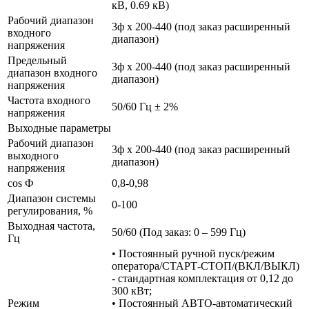
кВ, 0.69 кВ)
Рабочий диапазон
3ф х 200-440 (под заказ расширенный
входного
диапазон)
напряжения
Предельный
3ф х 200-440 (под заказ расширенный
диапазон входного
диапазон)
напряжения
Частота входного
50/60 Гц ± 2%
напряжения
Выходные параметры
Рабочий диапазон
3ф х 200-440 (под заказ расширенный
выходного
диапазон)
напряжения
cos Ф
0,8-0,98
Диапазон системы
0-100
регулирования, %
Выходная частота,
50/60 (Под заказ: 0 – 599 Гц)
Гц
• Постоянный ручной пуск/режим
оператора/СТАРТ-СТОП/(ВКЛ/ВЫКЛ)
- стандартная комплектация от 0,12 до
300 кВт;
Режим
• Постоянный АВТО-автоматический