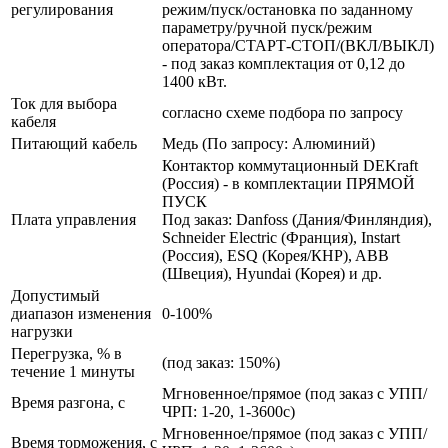
регулирования
режим/пуск/остановка по заданному
параметру/ручной пуск/режим
оператора/СТАРТ-СТОП/(ВКЛ/ВЫКЛ)
- под заказ комплектация от 0,12 до
1400 кВт.
Ток для выбора
согласно схеме подбора по запросу
кабеля
Питающий кабель
Медь (По запросу: Алюминий)
Контактор коммутационный DEKraft
(Россия) - в комплектации ПРЯМОЙ
ПУСК
Плата управления
Под заказ: Danfoss (Дания/Финляндия),
Schneider Electric (Франция), Instart
(Россия), ESQ (Корея/КНР), ABB
(Швеция), Hyundai (Корея) и др.
Допустимый
диапазон изменения
0-100%
нагрузки
Перегрузка, % в
(под заказ: 150%)
течение 1 минуты
Мгновенное/прямое (под заказ с УПП/
Время разгона, с
ЧРП: 1-20, 1-3600с)
Мгновенное/прямое (под заказ с УПП/
Время торможения, с