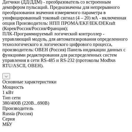
Датчики (ДД/ДДМ) - преобразователь со встроенным
демпфером пульсаций. Предназначены для непрерывного
преобразования значения измеряемого параметра в
унифицированный токовый сигнал (4 – 20) мА - включенная
опция Производитель: НПП ПРОМА/EKF/IEK/DEKraft
(Корея/Россия/Россия/Франция);
ПЛК-Программируемый логический контроллер -
управляющий модуль, для автоматизирования определенного
технологического и логического цифрового процесса,
производитель: ОВЕН (Россия) Панель индикации данных с
функциями редактирования для распределенных систем
управления в сети RS-485 и RS-232 (протоколы Modbus
RTU/ASCII, ОВЕН).
Основные характеристики
Мощность
1 кВт
Тип сети
380/400В (220В...690В)
Производитель
Russia (Россия)
Серия
МБУ