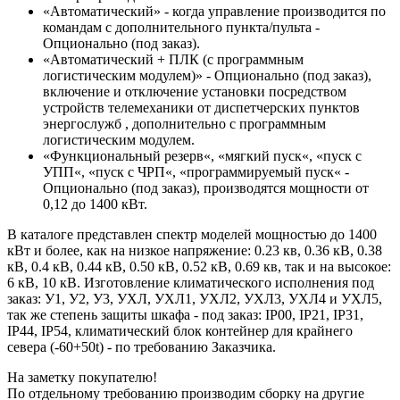
«Автоматический» - когда управление производится по
командам с дополнительного пункта/пульта -
Опционально (под заказ).
«Автоматический + ПЛК (с программным
логистическим модулем)» - Опционально (под заказ),
включение и отключение установки посредством
устройств телемеханики от диспетчерских пунктов
энергослужб , дополнительно с программным
логистическим модулем.
«Функциональный резерв«, «мягкий пуск«, «пуск с
УПП«, «пуск с ЧРП«, «программируемый пуск« -
Опционально (под заказ), производятся мощности от
0,12 до 1400 кВт.
В каталоге представлен спектр моделей мощностью до 1400
кВт и более, как на низкое напряжение: 0.23 кв, 0.36 кВ, 0.38
кВ, 0.4 кВ, 0.44 кВ, 0.50 кВ, 0.52 кВ, 0.69 кв, так и на высокое:
6 кВ, 10 кВ. Изготовление климатического исполнения под
заказ: У1, У2, У3, УХЛ, УХЛ1, УХЛ2, УХЛ3, УХЛ4 и УХЛ5,
так же степень защиты шкафа - под заказ: IP00, IP21, IP31,
IP44, IP54, климатический блок контейнер для крайнего
севера (-60+50t) - по требованию Заказчика.
На заметку покупателю!
По отдельному требованию производим сборку на другие