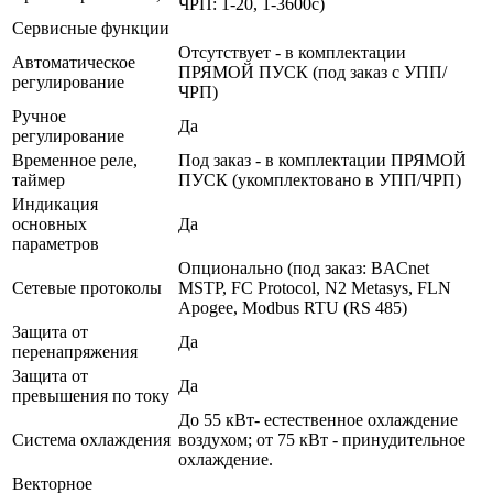
ЧРП: 1-20, 1-3600с)
Сервисные функции
Отсутствует - в комплектации
Автоматическое
ПРЯМОЙ ПУСК (под заказ с УПП/
регулирование
ЧРП)
Ручное
Да
регулирование
Временное реле,
Под заказ - в комплектации ПРЯМОЙ
таймер
ПУСК (укомплектовано в УПП/ЧРП)
Индикация
основных
Да
параметров
Опционально (под заказ: BACnet
Сетевые протоколы
MSTP, FC Protocol, N2 Metasys, FLN
Apogee, Modbus RTU (RS 485)
Защита от
Да
перенапряжения
Защита от
Да
превышения по току
До 55 кВт- естественное охлаждение
Система охлаждения
воздухом; от 75 кВт - принудительное
охлаждение.
Векторное