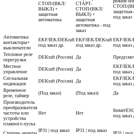
режим оп
СТОП/(ВКЛ/
СТАРТ-
СТОП/(В
ВЫКЛ) +
СТОП/(ВКЛ/
защитная 
защитная
ВЫКЛ) +
под заказ
автоматика
защитная
автоматика - под
заказ
Автоматика:
EKF/IEK/DEKraft
EKF/IEK/DEKraft
EKF/IEK/
контакторы+
под заказ др.
под заказ др.
под заказ 
выключатели
Тепловое реле
DEKraft (Россия)
Да
Предусмо
перегрузки
Местное
EKF/IEK/
DEKraft (Россия)
Да
управление
под заказ 
Сигнальная
EKF/IEK/
DEKraft (Россия)
Да
индикация
под заказ 
Временное
(Под заказ)
(Под заказ)
Да
реле, таймер
Производитель
преобразователя
Instart/E
частоты или
Нет
Нет
под заказ 
устройства
плавного пуска
IP31 | под заказ
IP31 | под заказ
Степень защиты
IP31 | под