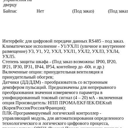
дверцу
Байпас
Нет
(Под заказ)
(Под заказ
Интерфейс для цифровой передачи данных RS485 - под заказ.
Климатическое исполнение - У1/УХЛ1 (уличное и внутреннее
размещение) У3, У1, У2, УХЛ, УХЛ1, УХЛ2, УХЛ3, УХЛ4,
УХЛ5.
Степень защиты шкафа - (Под заказ возможны: IP00, IP20,
IP21, IP30, IP31, IP44, IP54, контейнер до -60t. и др.)
Включенные опции: принудительная вентиляция и
принудительный обогрев;
Датчики (ДД/ДДМ) - преобразователь со встроенным
демпфером пульсаций. Предназначены для непрерывного
преобразования значения измеряемого параметра в
унифицированный токовый сигнал (4 – 20) мА - включенная
опция Производитель: НПП ПРОМА/EKF/IEK/DEKraft
(Корея/Россия/Россия/Франция);
ПЛК-Программируемый логический контроллер -
управляющий модуль, для автоматизирования определенного
технологического и логического цифрового процесса,