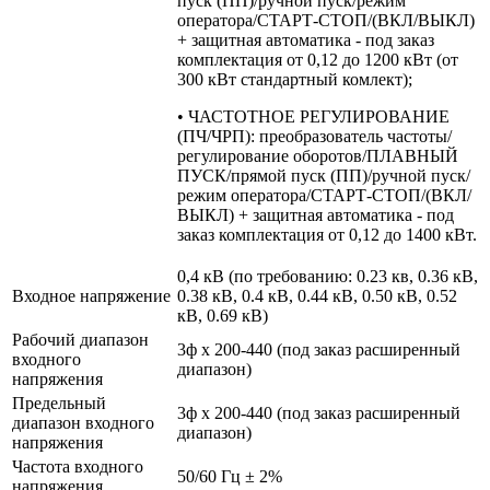
пуск (ПП)/ручной пуск/режим
оператора/СТАРТ-СТОП/(ВКЛ/ВЫКЛ)
+ защитная автоматика - под заказ
комплектация от 0,12 до 1200 кВт (от
300 кВт стандартный комлект);
• ЧАСТОТНОЕ РЕГУЛИРОВАНИЕ
(ПЧ/ЧРП): преобразователь частоты/
регулирование оборотов/ПЛАВНЫЙ
ПУСК/прямой пуск (ПП)/ручной пуск/
режим оператора/СТАРТ-СТОП/(ВКЛ/
ВЫКЛ) + защитная автоматика - под
заказ комплектация от 0,12 до 1400 кВт.
0,4 кВ (по требованию: 0.23 кв, 0.36 кВ,
Входное напряжение
0.38 кВ, 0.4 кВ, 0.44 кВ, 0.50 кВ, 0.52
кВ, 0.69 кВ)
Рабочий диапазон
3ф х 200-440 (под заказ расширенный
входного
диапазон)
напряжения
Предельный
3ф х 200-440 (под заказ расширенный
диапазон входного
диапазон)
напряжения
Частота входного
50/60 Гц ± 2%
напряжения