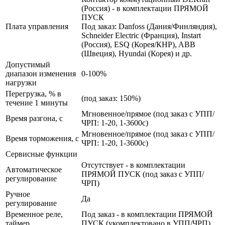
(Россия) - в комплектации ПРЯМОЙ
ПУСК
Плата управления
Под заказ: Danfoss (Дания/Финляндия),
Schneider Electric (Франция), Instart
(Россия), ESQ (Корея/КНР), ABB
(Швеция), Hyundai (Корея) и др.
Допустимый
диапазон изменения
0-100%
нагрузки
Перегрузка, % в
(под заказ: 150%)
течение 1 минуты
Мгновенное/прямое (под заказ с УПП/
Время разгона, с
ЧРП: 1-20, 1-3600с)
Мгновенное/прямое (под заказ с УПП/
Время торможения, с
ЧРП: 1-20, 1-3600с)
Сервисные функции
Отсутствует - в комплектации
Автоматическое
ПРЯМОЙ ПУСК (под заказ с УПП/
регулирование
ЧРП)
Ручное
Да
регулирование
Временное реле,
Под заказ - в комплектации ПРЯМОЙ
таймер
ПУСК (укомплектовано в УПП/ЧРП)