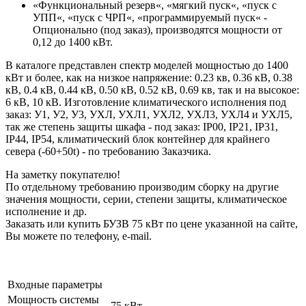
«Функциональный резерв«, «мягкий пуск«, «пуск с
УПП«, «пуск с ЧРП«, «программируемый пуск« -
Опционально (под заказ), производятся мощности от
0,12 до 1400 кВт.
В каталоге представлен спектр моделей мощностью до 1400
кВт и более, как на низкое напряжение: 0.23 кв, 0.36 кВ, 0.38
кВ, 0.4 кВ, 0.44 кВ, 0.50 кВ, 0.52 кВ, 0.69 кв, так и на высокое:
6 кВ, 10 кВ. Изготовление климатического исполнения под
заказ: У1, У2, У3, УХЛ, УХЛ1, УХЛ2, УХЛ3, УХЛ4 и УХЛ5,
так же степень защиты шкафа - под заказ: IP00, IP21, IP31,
IP44, IP54, климатический блок контейнер для крайнего
севера (-60+50t) - по требованию Заказчика.
На заметку покупателю!
По отдельному требованию производим сборку на другие
значения мощности, серии, степени защиты, климатическое
исполнение и др.
Заказать или купить БУЗВ 75 кВт по цене указанной на сайте,
Вы можете по телефону, e-mail.
Входные параметры
Мощность системы
75 кВт