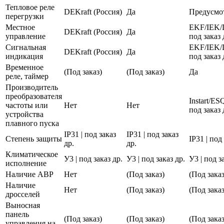
Тепловое реле
DEKraft (Россия)
Да
Предусмо
перегрузки
Местное
EKF/IEK/
DEKraft (Россия)
Да
управление
под заказ 
Сигнальная
EKF/IEK/
DEKraft (Россия)
Да
индикация
под заказ 
Временное
(Под заказ)
(Под заказ)
Да
реле, таймер
Производитель
преобразователя
Instart/E
частоты или
Нет
Нет
под заказ 
устройства
плавного пуска
IP31 | под заказ
IP31 | под заказ
Степень защиты
IP31 | под
др.
др.
Климатическое
У3 | под заказ др.
У3 | под заказ др.
У3 | под з
исполнение
Наличие АВР
Нет
(Под заказ)
(Под заказ
Наличие
Нет
(Под заказ)
(Под заказ
дросселей
Выносная
панель
(Под заказ)
(Под заказ)
(Под заказ
управления на