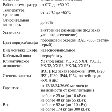
Рабочая температура
от 0°C до +50 °C
Температура
от -25°C до +65°C
хранения
Относительная
до 95%
влажность
внутреннее размещение (под заказ
Установка
уличное размещение)
порошковой окраски RAL 7035 (светло-
Цвет корпуса/шкафа
серый)
Вид монтажа шкафа
навесное/напольное
Кабельный ввод
сверху/снизу
Климатическое
У3 (под заказ: У1, У2, УХЛ, УХЛ1,
исполнение
УХЛ2, УХЛ3, УХЛ4, УХЛ5)
IP31 (Под заказ возможны: IP00, IP20,
Степень защиты
IP21, IP30, IP44, IP54, контейнер до
-60t. и др.)
от 12/18/24/36/60 месяцев (в
Гарантия
зависимости от комплектации)
не более 25 кг (до 10 кВт);
не более 48 кг (до 55 кВт);
Вес
не более 92 кг (до 110 кВт);
не более 174 кг (до 300 кВт);