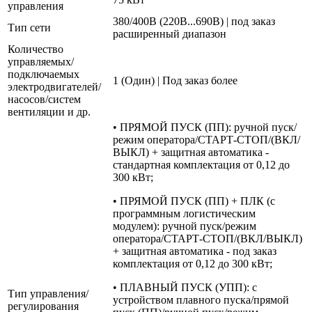
управления
380/400В (220В...690В) | под заказ
Тип сети
расширенный диапазон
Количество
управляемых/
подключаемых
1 (Один) | Под заказ более
электродвигателей/
насосов/систем
вентиляции и др.
• ПРЯМОЙ ПУСК (ПП): ручной пуск/
режим оператора/СТАРТ-СТОП/(ВКЛ/
ВЫКЛ) + защитная автоматика -
стандартная комплектация от 0,12 до
300 кВт;
• ПРЯМОЙ ПУСК (ПП) + ПЛК (с
программным логистическим
модулем): ручной пуск/режим
оператора/СТАРТ-СТОП/(ВКЛ/ВЫКЛ)
+ защитная автоматика - под заказ
комплектация от 0,12 до 300 кВт;
• ПЛАВНЫЙ ПУСК (УПП): с
Тип управления/
устройством плавного пуска/прямой
регулирования