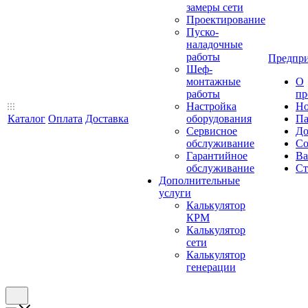
замеры сети
Проектирование
Пуско-
наладочные
работы
Предпри
Шеф-
монтажные
О
работы
пр
Настройка
Но
Каталог
Оплата
Доставка
оборудования
Па
Сервисное
До
обслуживание
Со
Гарантийное
Ва
обслуживание
Ст
Дополнительные
услуги
Калькулятор
КРМ
Калькулятор
сети
Калькулятор
генерации