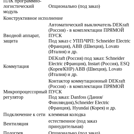
ПЛК программно-
логистический
Опционально (под заказ)
модуль
Конструктивное исполнение
Автоматический выключатель DEKraft
(Россия) - в комплектации ПРЯМОЙ
Вводной аппарат,
ПУСК
защита
Под заказ с УПП/ЧРП: Schneider Electric
(Франция), ABB (Швеция), Lovato
(Италия) и др.
DEKraft (Россия) под заказ: Schneider
Electric (Франция), Instart (Россия), ESQ
Коммутация
(Корея/КНР) ABB (Швеция), Lovato
(Италия) и др.
Контактор коммутационный DEKraft
(Россия) - в комплектации ПРЯМОЙ
Микропроцессорный
ПУСК
регулятор
Под заказ: Danfoss (Дания/
Финляндия),Schneider Electric
(Франция), Hyundai (Корея) и др.
Подключение к сети
клеммная колодка
естественное (под заказ
Вентиляция
принудительная)
Подогрев
Опционально (под заказ)