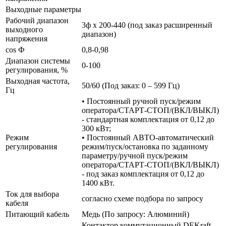
Выходные параметры
Рабочий диапазон
3ф х 200-440 (под заказ расширенный
выходного
диапазон)
напряжения
cos Ф
0,8-0,98
Диапазон системы
0-100
регулирования, %
Выходная частота,
50/60 (Под заказ: 0 – 599 Гц)
Гц
• Постоянный ручной пуск/режим
оператора/СТАРТ-СТОП/(ВКЛ/ВЫКЛ)
- стандартная комплектация от 0,12 до
300 кВт;
Режим
• Постоянный АВТО-автоматический
регулирования
режим/пуск/остановка по заданному
параметру/ручной пуск/режим
оператора/СТАРТ-СТОП/(ВКЛ/ВЫКЛ)
- под заказ комплектация от 0,12 до
1400 кВт.
Ток для выбора
согласно схеме подбора по запросу
кабеля
Питающий кабель
Медь (По запросу: Алюминий)
Контактор коммутационный DEKraft