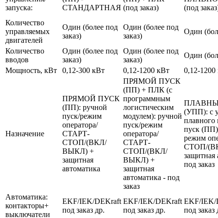
запуска:
СТАНДАРТНАЯ
(под заказ)
(под заказ
Количество
Один (более под
Один (более под
управляемых
Один (бол
заказ)
заказ)
двигателей
Количество
Один (более под
Один (более под
Один (бол
вводов
заказ)
заказ)
Мощность, кВт
0,12-300 кВт
0,12-1200 кВт
0,12-1200
ПРЯМОЙ ПУСК
(ПП) + ПЛК (с
ПРЯМОЙ ПУСК
программным
ПЛАВНЫ
(ПП): ручной
логистическим
(УПП): с 
пуск/режим
модулем): ручной
плавного 
оператора/
пуск/режим
пуск (ПП)
Назначение
СТАРТ-
оператора/
режим оп
СТОП/(ВКЛ/
СТАРТ-
СТОП/(В
ВЫКЛ) +
СТОП/(ВКЛ/
защитная 
защитная
ВЫКЛ) +
под заказ
автоматика
защитная
автоматика - под
заказ
Автоматика:
EKF/IEK/DEKraft
EKF/IEK/DEKraft
EKF/IEK/
контакторы+
под заказ др.
под заказ др.
под заказ 
выключатели