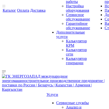
работы
пр
Настройка
Но
Каталог
Оплата
Доставка
оборудования
Па
Сервисное
До
обслуживание
Со
Гарантийное
Ва
обслуживание
Ст
Дополнительные
услуги
Калькулятор
КРМ
Калькулятор
сети
Калькулятор
генерации
Услуги
Сервисные службы
Анализ и