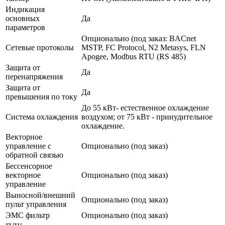
Индикация
основных
Да
параметров
Опционально (под заказ: BACnet
Сетевые протоколы
MSTP, FC Protocol, N2 Metasys, FLN
Apogee, Modbus RTU (RS 485)
Защита от
Да
перенапряжения
Защита от
Да
превышения по току
До 55 кВт- естественное охлаждение
Система охлаждения
воздухом; от 75 кВт - принудительное
охлаждение.
Векторное
управление с
Опционально (под заказ)
обратной связью
Бессенсорное
векторное
Опционально (под заказ)
управление
Выносной/внешний
Опционально (под заказ)
пульт управления
ЭМС фильтр
Опционально (под заказ)