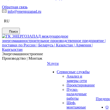
Обратная связь
info@energozapad.ru
RU
Поиск
Энергомашиностроение
Производство | Монтаж
Услуги
Сервисные службы
Анализ и
замеры сети
Проектирование
Пуско-
наладочные
работы
Предпри
Шеф-
монтажные
О