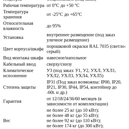
Рабочая температура
от 0°C до +50 °C
Температура
от -25°C до +65°C
хранения
Относительная
до 95%
влажность
внутреннее размещение (под заказ
Установка
уличное размещение)
порошковой окраски RAL 7035 (светло-
Цвет корпуса/шкафа
серый)
Вид монтажа шкафа
навесное/напольное
Кабельный ввод
сверху/снизу
Климатическое
У3 (под заказ: У1, У2, УХЛ, УХЛ1,
исполнение
УХЛ2, УХЛ3, УХЛ4, УХЛ5)
IP31 (Под заказ возможны: IP00, IP20,
Степень защиты
IP21, IP30, IP44, IP54, контейнер до
-60t. и др.)
от 12/18/24/36/60 месяцев (в
Гарантия
зависимости от комплектации)
не более 25 кг (до 10 кВт);
не более 48 кг (до 55 кВт);
Вес
не более 92 кг (до 110 кВт);
не более 174 кг (до 300 кВт);