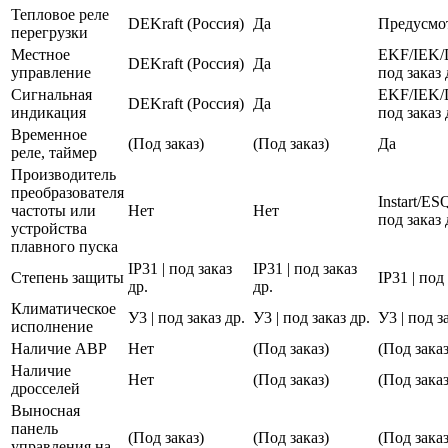
Тепловое реле
DEKraft (Россия)
Да
Предусмо
перегрузки
Местное
EKF/IEK/
DEKraft (Россия)
Да
управление
под заказ 
Сигнальная
EKF/IEK/
DEKraft (Россия)
Да
индикация
под заказ 
Временное
(Под заказ)
(Под заказ)
Да
реле, таймер
Производитель
преобразователя
Instart/E
частоты или
Нет
Нет
под заказ 
устройства
плавного пуска
IP31 | под заказ
IP31 | под заказ
Степень защиты
IP31 | под
др.
др.
Климатическое
У3 | под заказ др.
У3 | под заказ др.
У3 | под з
исполнение
Наличие АВР
Нет
(Под заказ)
(Под заказ
Наличие
Нет
(Под заказ)
(Под заказ
дросселей
Выносная
панель
(Под заказ)
(Под заказ)
(Под заказ
управления на