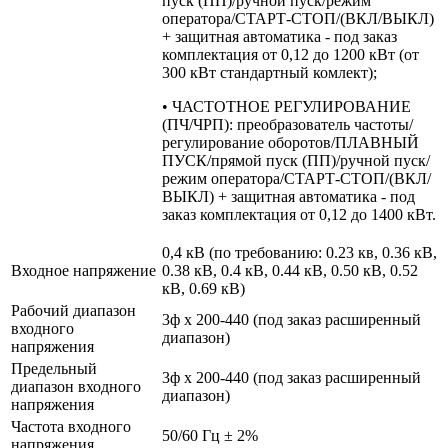
пуск (ПП)/ручной пуск/режим
оператора/СТАРТ-СТОП/(ВКЛ/ВЫКЛ)
+ защитная автоматика - под заказ
комплектация от 0,12 до 1200 кВт (от
300 кВт стандартный комлект);
• ЧАСТОТНОЕ РЕГУЛИРОВАНИЕ
(ПЧ/ЧРП): преобразователь частоты/
регулирование оборотов/ПЛАВНЫЙ
ПУСК/прямой пуск (ПП)/ручной пуск/
режим оператора/СТАРТ-СТОП/(ВКЛ/
ВЫКЛ) + защитная автоматика - под
заказ комплектация от 0,12 до 1400 кВт.
0,4 кВ (по требованию: 0.23 кв, 0.36 кВ,
Входное напряжение
0.38 кВ, 0.4 кВ, 0.44 кВ, 0.50 кВ, 0.52
кВ, 0.69 кВ)
Рабочий диапазон
3ф х 200-440 (под заказ расширенный
входного
диапазон)
напряжения
Предельный
3ф х 200-440 (под заказ расширенный
диапазон входного
диапазон)
напряжения
Частота входного
50/60 Гц ± 2%
напряжения