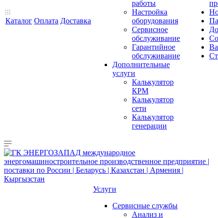
работы
пр
Настройка
Но
Каталог
Оплата
Доставка
оборудования
Па
Сервисное
До
обслуживание
Со
Гарантийное
Ва
обслуживание
Ст
Дополнительные
услуги
Калькулятор
КРМ
Калькулятор
сети
Калькулятор
генерации
Услуги
Сервисные службы
Анализ и