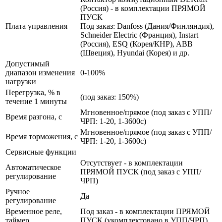
(Россия) - в комплектации ПРЯМОЙ
ПУСК
Плата управления
Под заказ: Danfoss (Дания/Финляндия),
Schneider Electric (Франция), Instart
(Россия), ESQ (Корея/КНР), ABB
(Швеция), Hyundai (Корея) и др.
Допустимый
диапазон изменения
0-100%
нагрузки
Перегрузка, % в
(под заказ: 150%)
течение 1 минуты
Мгновенное/прямое (под заказ с УПП/
Время разгона, с
ЧРП: 1-20, 1-3600с)
Мгновенное/прямое (под заказ с УПП/
Время торможения, с
ЧРП: 1-20, 1-3600с)
Сервисные функции
Отсутствует - в комплектации
Автоматическое
ПРЯМОЙ ПУСК (под заказ с УПП/
регулирование
ЧРП)
Ручное
Да
регулирование
Временное реле,
Под заказ - в комплектации ПРЯМОЙ
таймер
ПУСК (укомплектовано в УПП/ЧРП)