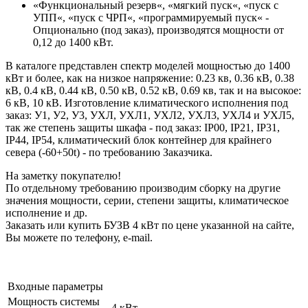
«Функциональный резерв«, «мягкий пуск«, «пуск с
УПП«, «пуск с ЧРП«, «программируемый пуск« -
Опционально (под заказ), производятся мощности от
0,12 до 1400 кВт.
В каталоге представлен спектр моделей мощностью до 1400
кВт и более, как на низкое напряжение: 0.23 кв, 0.36 кВ, 0.38
кВ, 0.4 кВ, 0.44 кВ, 0.50 кВ, 0.52 кВ, 0.69 кв, так и на высокое:
6 кВ, 10 кВ. Изготовление климатического исполнения под
заказ: У1, У2, У3, УХЛ, УХЛ1, УХЛ2, УХЛ3, УХЛ4 и УХЛ5,
так же степень защиты шкафа - под заказ: IP00, IP21, IP31,
IP44, IP54, климатический блок контейнер для крайнего
севера (-60+50t) - по требованию Заказчика.
На заметку покупателю!
По отдельному требованию производим сборку на другие
значения мощности, серии, степени защиты, климатическое
исполнение и др.
Заказать или купить БУЗВ 4 кВт по цене указанной на сайте,
Вы можете по телефону, e-mail.
Входные параметры
Мощность системы
4 кВт