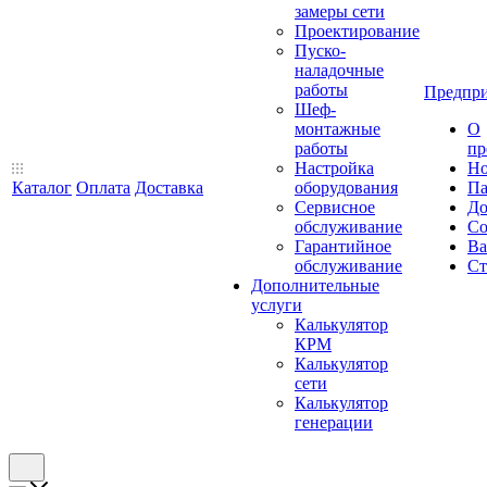
замеры сети
Проектирование
Пуско-
наладочные
работы
Предпри
Шеф-
монтажные
О
работы
пр
Настройка
Но
Каталог
Оплата
Доставка
оборудования
Па
Сервисное
До
обслуживание
Со
Гарантийное
Ва
обслуживание
Ст
Дополнительные
услуги
Калькулятор
КРМ
Калькулятор
сети
Калькулятор
генерации