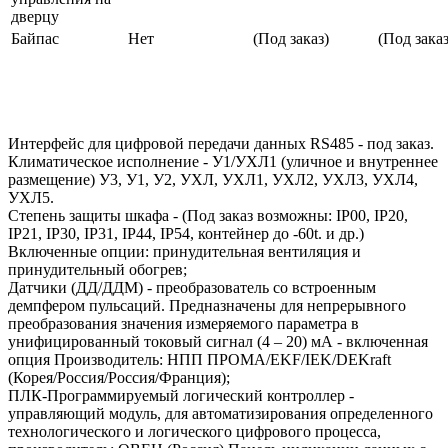
дверцу
Байпас
Нет
(Под заказ)
(Под заказ
Интерфейс для цифровой передачи данных RS485 - под заказ.
Климатическое исполнение - У1/УХЛ1 (уличное и внутреннее
размещение) У3, У1, У2, УХЛ, УХЛ1, УХЛ2, УХЛ3, УХЛ4,
УХЛ5.
Степень защиты шкафа - (Под заказ возможны: IP00, IP20,
IP21, IP30, IP31, IP44, IP54, контейнер до -60t. и др.)
Включенные опции: принудительная вентиляция и
принудительный обогрев;
Датчики (ДД/ДДМ) - преобразователь со встроенным
демпфером пульсаций. Предназначены для непрерывного
преобразования значения измеряемого параметра в
унифицированный токовый сигнал (4 – 20) мА - включенная
опция Производитель: НПП ПРОМА/EKF/IEK/DEKraft
(Корея/Россия/Россия/Франция);
ПЛК-Программируемый логический контроллер -
управляющий модуль, для автоматизирования определенного
технологического и логического цифрового процесса,