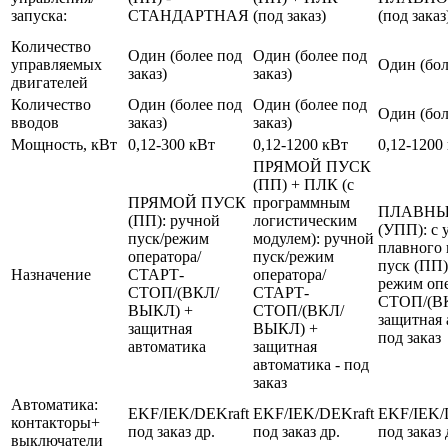
запуска:
СТАНДАРТНАЯ
(под заказ)
(под заказ
Количество
Один (более под
Один (более под
управляемых
Один (бол
заказ)
заказ)
двигателей
Количество
Один (более под
Один (более под
Один (бол
вводов
заказ)
заказ)
Мощность, кВт
0,12-300 кВт
0,12-1200 кВт
0,12-1200
ПРЯМОЙ ПУСК
(ПП) + ПЛК (с
ПРЯМОЙ ПУСК
программным
ПЛАВНЫ
(ПП): ручной
логистическим
(УПП): с 
пуск/режим
модулем): ручной
плавного 
оператора/
пуск/режим
пуск (ПП)
Назначение
СТАРТ-
оператора/
режим оп
СТОП/(ВКЛ/
СТАРТ-
СТОП/(В
ВЫКЛ) +
СТОП/(ВКЛ/
защитная 
защитная
ВЫКЛ) +
под заказ
автоматика
защитная
автоматика - под
заказ
Автоматика:
EKF/IEK/DEKraft
EKF/IEK/DEKraft
EKF/IEK/
контакторы+
под заказ др.
под заказ др.
под заказ 
выключатели