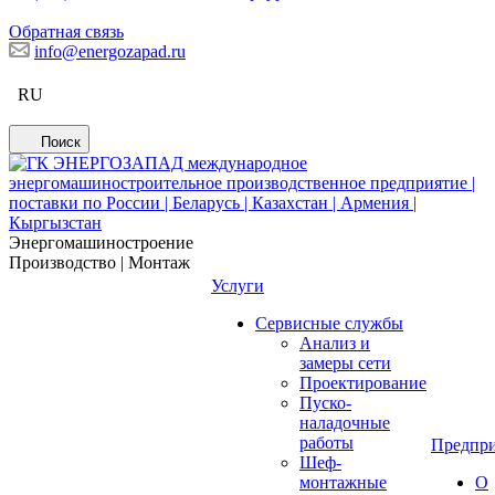
Обратная связь
info@energozapad.ru
RU
Поиск
Энергомашиностроение
Производство | Монтаж
Услуги
Сервисные службы
Анализ и
замеры сети
Проектирование
Пуско-
наладочные
работы
Предпри
Шеф-
монтажные
О