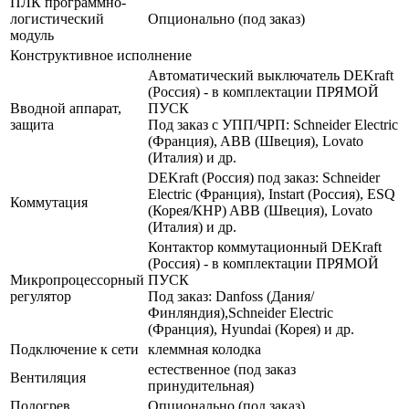
ПЛК программно-
логистический
Опционально (под заказ)
модуль
Конструктивное исполнение
Автоматический выключатель DEKraft
(Россия) - в комплектации ПРЯМОЙ
Вводной аппарат,
ПУСК
защита
Под заказ с УПП/ЧРП: Schneider Electric
(Франция), ABB (Швеция), Lovato
(Италия) и др.
DEKraft (Россия) под заказ: Schneider
Electric (Франция), Instart (Россия), ESQ
Коммутация
(Корея/КНР) ABB (Швеция), Lovato
(Италия) и др.
Контактор коммутационный DEKraft
(Россия) - в комплектации ПРЯМОЙ
Микропроцессорный
ПУСК
регулятор
Под заказ: Danfoss (Дания/
Финляндия),Schneider Electric
(Франция), Hyundai (Корея) и др.
Подключение к сети
клеммная колодка
естественное (под заказ
Вентиляция
принудительная)
Подогрев
Опционально (под заказ)