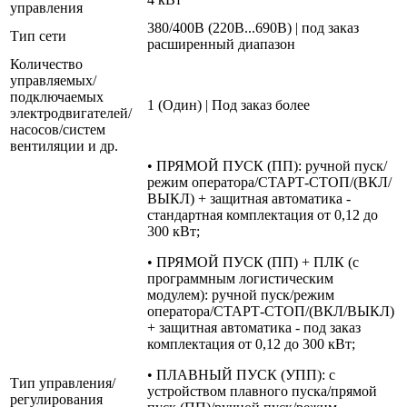
управления
380/400В (220В...690В) | под заказ
Тип сети
расширенный диапазон
Количество
управляемых/
подключаемых
1 (Один) | Под заказ более
электродвигателей/
насосов/систем
вентиляции и др.
• ПРЯМОЙ ПУСК (ПП): ручной пуск/
режим оператора/СТАРТ-СТОП/(ВКЛ/
ВЫКЛ) + защитная автоматика -
стандартная комплектация от 0,12 до
300 кВт;
• ПРЯМОЙ ПУСК (ПП) + ПЛК (с
программным логистическим
модулем): ручной пуск/режим
оператора/СТАРТ-СТОП/(ВКЛ/ВЫКЛ)
+ защитная автоматика - под заказ
комплектация от 0,12 до 300 кВт;
• ПЛАВНЫЙ ПУСК (УПП): с
Тип управления/
устройством плавного пуска/прямой
регулирования