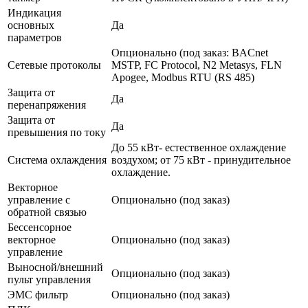
Индикация
основных
Да
параметров
Опционально (под заказ: BACnet
Сетевые протоколы
MSTP, FC Protocol, N2 Metasys, FLN
Apogee, Modbus RTU (RS 485)
Защита от
Да
перенапряжения
Защита от
Да
превышения по току
До 55 кВт- естественное охлаждение
Система охлаждения
воздухом; от 75 кВт - принудительное
охлаждение.
Векторное
управление с
Опционально (под заказ)
обратной связью
Бессенсорное
векторное
Опционально (под заказ)
управление
Выносной/внешний
Опционально (под заказ)
пульт управления
ЭМС фильтр
Опционально (под заказ)