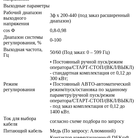
Выходные параметры
Рабочий диапазон
3ф х 200-440 (под заказ расширенный
выходного
диапазон)
напряжения
cos Ф
0,8-0,98
Диапазон системы
0-100
регулирования, %
Выходная частота,
50/60 (Под заказ: 0 – 599 Гц)
Гц
• Постоянный ручной пуск/режим
оператора/СТАРТ-СТОП/(ВКЛ/ВЫКЛ)
- стандартная комплектация от 0,12 до
300 кВт;
Режим
• Постоянный АВТО-автоматический
регулирования
режим/пуск/остановка по заданному
параметру/ручной пуск/режим
оператора/СТАРТ-СТОП/(ВКЛ/ВЫКЛ)
- под заказ комплектация от 0,12 до
1400 кВт.
Ток для выбора
согласно схеме подбора по запросу
кабеля
Питающий кабель
Медь (По запросу: Алюминий)
Контактор коммутационный DEKraft