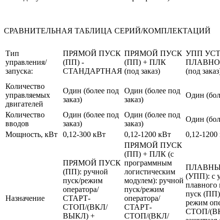
СРАВНИТЕЛЬНАЯ ТАБЛИЦА СЕРИЙ/КОМПЛЕКТАЦИЙ
Тип
ПРЯМОЙ ПУСК
ПРЯМОЙ ПУСК
УПП УС
управления/
(ПП) -
(ПП) + ПЛК
ПЛАВНО
запуска:
СТАНДАРТНАЯ
(под заказ)
(под заказ
Количество
Один (более под
Один (более под
управляемых
Один (бол
заказ)
заказ)
двигателей
Количество
Один (более под
Один (более под
Один (бол
вводов
заказ)
заказ)
Мощность, кВт
0,12-300 кВт
0,12-1200 кВт
0,12-1200
ПРЯМОЙ ПУСК
(ПП) + ПЛК (с
ПРЯМОЙ ПУСК
программным
ПЛАВНЫ
(ПП): ручной
логистическим
(УПП): с 
пуск/режим
модулем): ручной
плавного 
оператора/
пуск/режим
пуск (ПП)
Назначение
СТАРТ-
оператора/
режим оп
СТОП/(ВКЛ/
СТАРТ-
СТОП/(В
ВЫКЛ) +
СТОП/(ВКЛ/