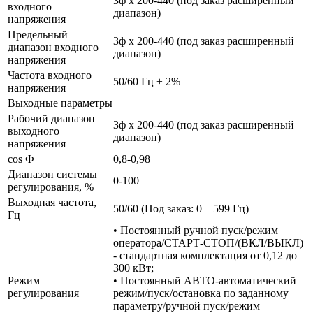
3ф х 200-440 (под заказ расширенный
входного
диапазон)
напряжения
Предельный
3ф х 200-440 (под заказ расширенный
диапазон входного
диапазон)
напряжения
Частота входного
50/60 Гц ± 2%
напряжения
Выходные параметры
Рабочий диапазон
3ф х 200-440 (под заказ расширенный
выходного
диапазон)
напряжения
cos Ф
0,8-0,98
Диапазон системы
0-100
регулирования, %
Выходная частота,
50/60 (Под заказ: 0 – 599 Гц)
Гц
• Постоянный ручной пуск/режим
оператора/СТАРТ-СТОП/(ВКЛ/ВЫКЛ)
- стандартная комплектация от 0,12 до
300 кВт;
Режим
• Постоянный АВТО-автоматический
регулирования
режим/пуск/остановка по заданному
параметру/ручной пуск/режим