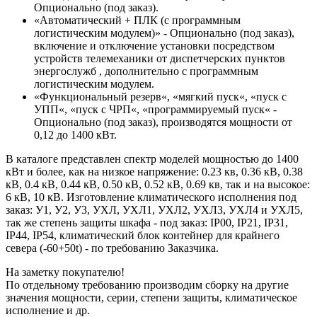
Опционально (под заказ).
«Автоматический + ПЛК (с программным
логистическим модулем)» - Опционально (под заказ),
включение и отключение установки посредством
устройств телемеханики от диспетчерских пунктов
энергослужб , дополнительно с программным
логистическим модулем.
«Функциональный резерв«, «мягкий пуск«, «пуск с
УПП«, «пуск с ЧРП«, «программируемый пуск« -
Опционально (под заказ), производятся мощности от
0,12 до 1400 кВт.
В каталоге представлен спектр моделей мощностью до 1400
кВт и более, как на низкое напряжение: 0.23 кв, 0.36 кВ, 0.38
кВ, 0.4 кВ, 0.44 кВ, 0.50 кВ, 0.52 кВ, 0.69 кв, так и на высокое:
6 кВ, 10 кВ. Изготовление климатического исполнения под
заказ: У1, У2, У3, УХЛ, УХЛ1, УХЛ2, УХЛ3, УХЛ4 и УХЛ5,
так же степень защиты шкафа - под заказ: IP00, IP21, IP31,
IP44, IP54, климатический блок контейнер для крайнего
севера (-60+50t) - по требованию Заказчика.
На заметку покупателю!
По отдельному требованию производим сборку на другие
значения мощности, серии, степени защиты, климатическое
исполнение и др.