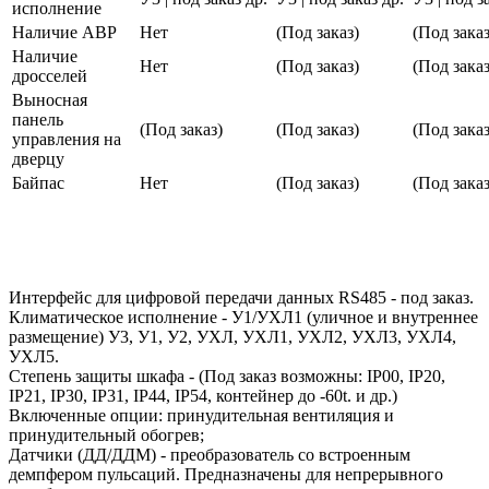
исполнение
Наличие АВР
Нет
(Под заказ)
(Под заказ
Наличие
Нет
(Под заказ)
(Под заказ
дросселей
Выносная
панель
(Под заказ)
(Под заказ)
(Под заказ
управления на
дверцу
Байпас
Нет
(Под заказ)
(Под заказ
Интерфейс для цифровой передачи данных RS485 - под заказ.
Климатическое исполнение - У1/УХЛ1 (уличное и внутреннее
размещение) У3, У1, У2, УХЛ, УХЛ1, УХЛ2, УХЛ3, УХЛ4,
УХЛ5.
Степень защиты шкафа - (Под заказ возможны: IP00, IP20,
IP21, IP30, IP31, IP44, IP54, контейнер до -60t. и др.)
Включенные опции: принудительная вентиляция и
принудительный обогрев;
Датчики (ДД/ДДМ) - преобразователь со встроенным
демпфером пульсаций. Предназначены для непрерывного