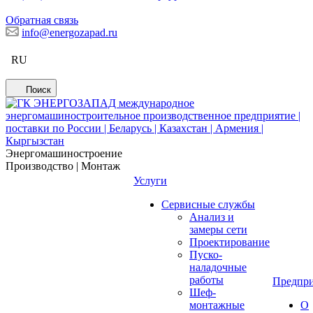
Обратная связь
info@energozapad.ru
RU
Поиск
Энергомашиностроение
Производство | Монтаж
Услуги
Сервисные службы
Анализ и
замеры сети
Проектирование
Пуско-
наладочные
работы
Предпри
Шеф-
монтажные
О