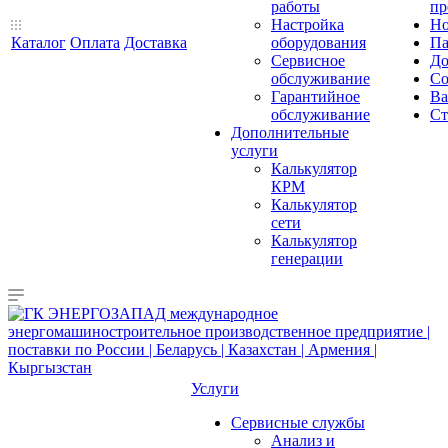
работы
пр
Настройка
Но
Каталог
Оплата
Доставка
оборудования
Па
Сервисное
До
обслуживание
Со
Гарантийное
Ва
обслуживание
Ст
Дополнительные
услуги
Калькулятор
КРМ
Калькулятор
сети
Калькулятор
генерации
Услуги
Сервисные службы
Анализ и