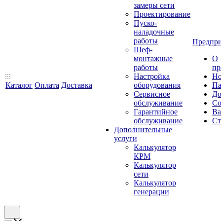
замеры сети
Проектирование
Пуско-
наладочные
работы
Предпри
Шеф-
монтажные
О
работы
пр
Настройка
Но
Каталог
Оплата
Доставка
оборудования
Па
Сервисное
До
обслуживание
Со
Гарантийное
Ва
обслуживание
Ст
Дополнительные
услуги
Калькулятор
КРМ
Калькулятор
сети
Калькулятор
генерации