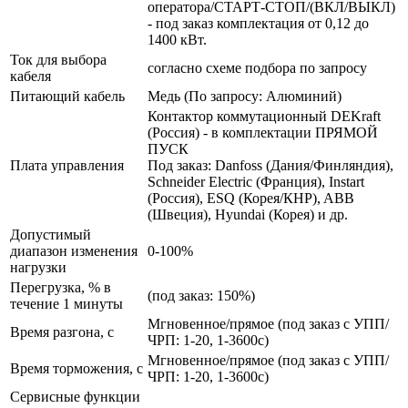
оператора/СТАРТ-СТОП/(ВКЛ/ВЫКЛ)
- под заказ комплектация от 0,12 до
1400 кВт.
Ток для выбора
согласно схеме подбора по запросу
кабеля
Питающий кабель
Медь (По запросу: Алюминий)
Контактор коммутационный DEKraft
(Россия) - в комплектации ПРЯМОЙ
ПУСК
Плата управления
Под заказ: Danfoss (Дания/Финляндия),
Schneider Electric (Франция), Instart
(Россия), ESQ (Корея/КНР), ABB
(Швеция), Hyundai (Корея) и др.
Допустимый
диапазон изменения
0-100%
нагрузки
Перегрузка, % в
(под заказ: 150%)
течение 1 минуты
Мгновенное/прямое (под заказ с УПП/
Время разгона, с
ЧРП: 1-20, 1-3600с)
Мгновенное/прямое (под заказ с УПП/
Время торможения, с
ЧРП: 1-20, 1-3600с)
Сервисные функции