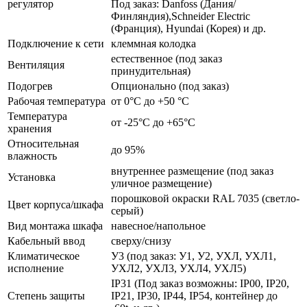
регулятор
Под заказ: Danfoss (Дания/
Финляндия),Schneider Electric
(Франция), Hyundai (Корея) и др.
Подключение к сети
клеммная колодка
естественное (под заказ
Вентиляция
принудительная)
Подогрев
Опционально (под заказ)
Рабочая температура
от 0°C до +50 °C
Температура
от -25°C до +65°C
хранения
Относительная
до 95%
влажность
внутреннее размещение (под заказ
Установка
уличное размещение)
порошковой окраски RAL 7035 (светло-
Цвет корпуса/шкафа
серый)
Вид монтажа шкафа
навесное/напольное
Кабельный ввод
сверху/снизу
Климатическое
У3 (под заказ: У1, У2, УХЛ, УХЛ1,
исполнение
УХЛ2, УХЛ3, УХЛ4, УХЛ5)
IP31 (Под заказ возможны: IP00, IP20,
Степень защиты
IP21, IP30, IP44, IP54, контейнер до