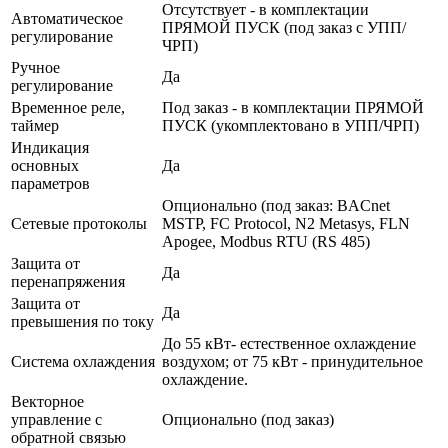
Отсутствует - в комплектации
Автоматическое
ПРЯМОЙ ПУСК (под заказ с УПП/
регулирование
ЧРП)
Ручное
Да
регулирование
Временное реле,
Под заказ - в комплектации ПРЯМОЙ
таймер
ПУСК (укомплектовано в УПП/ЧРП)
Индикация
основных
Да
параметров
Опционально (под заказ: BACnet
Сетевые протоколы
MSTP, FC Protocol, N2 Metasys, FLN
Apogee, Modbus RTU (RS 485)
Защита от
Да
перенапряжения
Защита от
Да
превышения по току
До 55 кВт- естественное охлаждение
Система охлаждения
воздухом; от 75 кВт - принудительное
охлаждение.
Векторное
управление с
Опционально (под заказ)
обратной связью