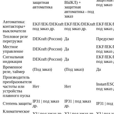
защитная 
защитная
ВЫКЛ) +
под заказ
автоматика
защитная
автоматика - под
заказ
Автоматика:
EKF/IEK/DEKraft
EKF/IEK/DEKraft
EKF/IEK/
контакторы+
под заказ др.
под заказ др.
под заказ 
выключатели
Тепловое реле
DEKraft (Россия)
Да
Предусмо
перегрузки
Местное
EKF/IEK/
DEKraft (Россия)
Да
управление
под заказ 
Сигнальная
EKF/IEK/
DEKraft (Россия)
Да
индикация
под заказ 
Временное
(Под заказ)
(Под заказ)
Да
реле, таймер
Производитель
преобразователя
Instart/E
частоты или
Нет
Нет
под заказ 
устройства
плавного пуска
IP31 | под заказ
IP31 | под заказ
Степень защиты
IP31 | под
др.
др.
Климатическое
У3 | под заказ др.
У3 | под заказ др.
У3 | под з