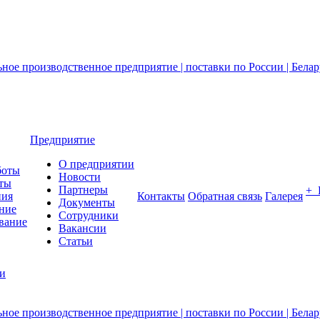
Предприятие
О предприятии
боты
Новости
ты
Партнеры
+
ния
Контакты
Обратная связь
Галерея
Документы
ние
Сотрудники
вание
Вакансии
Статьи
ии