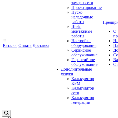
замеры сети
Проектирование
Пуско-
наладочные
работы
Предпри
Шеф-
монтажные
О
работы
пр
Настройка
Но
Каталог
Оплата
Доставка
оборудования
Па
Сервисное
До
обслуживание
Со
Гарантийное
Ва
обслуживание
Ст
Дополнительные
услуги
Калькулятор
КРМ
Калькулятор
сети
Калькулятор
генерации