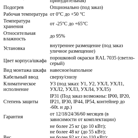
принудительная)
Подогрев
Опционально (под заказ)
Рабочая температура
от 0°C до +50 °C
Температура
от -25°C до +65°C
хранения
Относительная
до 95%
влажность
внутреннее размещение (под заказ
Установка
уличное размещение)
порошковой окраски RAL 7035 (светло-
Цвет корпуса/шкафа
серый)
Вид монтажа шкафа
навесное/напольное
Кабельный ввод
сверху/снизу
Климатическое
У3 (под заказ: У1, У2, УХЛ, УХЛ1,
исполнение
УХЛ2, УХЛ3, УХЛ4, УХЛ5)
IP31 (Под заказ возможны: IP00, IP20,
Степень защиты
IP21, IP30, IP44, IP54, контейнер до
-60t. и др.)
от 12/18/24/36/60 месяцев (в
Гарантия
зависимости от комплектации)
не более 25 кг (до 10 кВт);
не более 48 кг (до 55 кВт);
Вес
не более 92 кг (до 110 кВт);