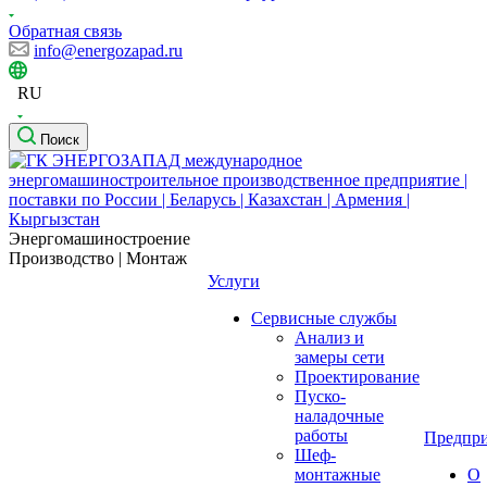
Обратная связь
info@energozapad.ru
RU
Поиск
Энергомашиностроение
Производство | Монтаж
Услуги
Сервисные службы
Анализ и
замеры сети
Проектирование
Пуско-
наладочные
работы
Предпри
Шеф-
монтажные
О