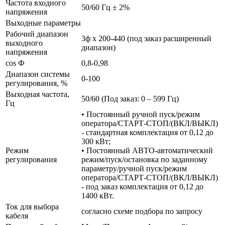
Частота входного
50/60 Гц ± 2%
напряжения
Выходные параметры
Рабочий диапазон
3ф х 200-440 (под заказ расширенный
выходного
диапазон)
напряжения
cos Ф
0,8-0,98
Диапазон системы
0-100
регулирования, %
Выходная частота,
50/60 (Под заказ: 0 – 599 Гц)
Гц
• Постоянный ручной пуск/режим
оператора/СТАРТ-СТОП/(ВКЛ/ВЫКЛ)
- стандартная комплектация от 0,12 до
300 кВт;
Режим
• Постоянный АВТО-автоматический
регулирования
режим/пуск/остановка по заданному
параметру/ручной пуск/режим
оператора/СТАРТ-СТОП/(ВКЛ/ВЫКЛ)
- под заказ комплектация от 0,12 до
1400 кВт.
Ток для выбора
согласно схеме подбора по запросу
кабеля