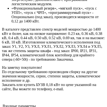
логистическим модулем.
«Функциональный резерв«, «мягкий пуск«, «пуск с
УПП«, «пуск с ЧРП«, «программируемый пуск« -
Опционально (под заказ), производятся мощности от
0,12 до 1400 кВт.
В каталоге представлен спектр моделей мощностью до 1400
кВт и более, как на низкое напряжение: 0.23 кв, 0.36 кВ, 0.38
кВ, 0.4 кВ, 0.44 кВ, 0.50 кВ, 0.52 кВ, 0.69 кв, так и на высокое:
6 кВ, 10 кВ. Изготовление климатического исполнения под
заказ: У1, У2, У3, УХЛ, УХЛ1, УХЛ2, УХЛ3, УХЛ4 и УХЛ5,
так же степень защиты шкафа - под заказ: IP00, IP21, IP31,
IP44, IP54, климатический блок контейнер для крайнего
севера (-60+50t) - по требованию Заказчика.
На заметку покупателю!
По отдельному требованию производим сборку на другие
значения мощности, серии, степени защиты, климатическое
исполнение и др.
Заказать или купить БУЗВ 0,18 кВт по цене указанной на
сайте, Вы можете по телефону, e-mail.
Входные параметры