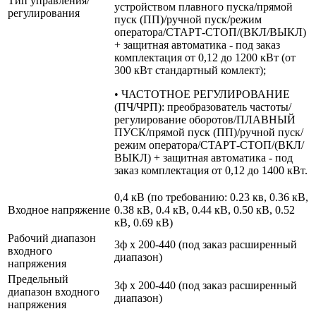
Тип управления/
устройством плавного пуска/прямой
регулирования
пуск (ПП)/ручной пуск/режим
оператора/СТАРТ-СТОП/(ВКЛ/ВЫКЛ)
+ защитная автоматика - под заказ
комплектация от 0,12 до 1200 кВт (от
300 кВт стандартный комлект);
• ЧАСТОТНОЕ РЕГУЛИРОВАНИЕ
(ПЧ/ЧРП): преобразователь частоты/
регулирование оборотов/ПЛАВНЫЙ
ПУСК/прямой пуск (ПП)/ручной пуск/
режим оператора/СТАРТ-СТОП/(ВКЛ/
ВЫКЛ) + защитная автоматика - под
заказ комплектация от 0,12 до 1400 кВт.
0,4 кВ (по требованию: 0.23 кв, 0.36 кВ,
Входное напряжение
0.38 кВ, 0.4 кВ, 0.44 кВ, 0.50 кВ, 0.52
кВ, 0.69 кВ)
Рабочий диапазон
3ф х 200-440 (под заказ расширенный
входного
диапазон)
напряжения
Предельный
3ф х 200-440 (под заказ расширенный
диапазон входного
диапазон)
напряжения