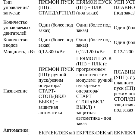
Тип
ПРЯМОЙ ПУСК
ПРЯМОЙ ПУСК
УПП УС
управления/
(ПП) -
(ПП) + ПЛК
ПЛАВНО
запуска:
СТАНДАРТНАЯ
(под заказ)
(под заказ
Количество
Один (более под
Один (более под
управляемых
Один (бол
заказ)
заказ)
двигателей
Количество
Один (более под
Один (более под
Один (бол
вводов
заказ)
заказ)
Мощность, кВт
0,12-300 кВт
0,12-1200 кВт
0,12-1200
ПРЯМОЙ ПУСК
(ПП) + ПЛК (с
ПРЯМОЙ ПУСК
программным
ПЛАВНЫ
(ПП): ручной
логистическим
(УПП): с 
пуск/режим
модулем): ручной
плавного 
оператора/
пуск/режим
пуск (ПП)
Назначение
СТАРТ-
оператора/
режим оп
СТОП/(ВКЛ/
СТАРТ-
СТОП/(В
ВЫКЛ) +
СТОП/(ВКЛ/
защитная 
защитная
ВЫКЛ) +
под заказ
автоматика
защитная
автоматика - под
заказ
Автоматика:
EKF/IEK/DEKraft
EKF/IEK/DEKraft
EKF/IEK/