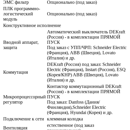
ЭМС фильтр
Опционально (под заказ)
ПЛК программно-
логистический
Опционально (под заказ)
модуль
Конструктивное исполнение
Автоматический выключатель DEKraft
(Россия) - в комплектации ПРЯМОЙ
Вводной аппарат,
ПУСК
защита
Под заказ с УПП/ЧРП: Schneider Electric
(Франция), ABB (Швеция), Lovato
(Италия) и др.
DEKraft (Россия) под заказ: Schneider
Electric (Франция), Instart (Россия), ESQ
Коммутация
(Корея/КНР) ABB (Швеция), Lovato
(Италия) и др.
Контактор коммутационный DEKraft
(Россия) - в комплектации ПРЯМОЙ
Микропроцессорный
ПУСК
регулятор
Под заказ: Danfoss (Дания/
Финляндия),Schneider Electric
(Франция), Hyundai (Корея) и др.
Подключение к сети
клеммная колодка
естественное (под заказ
Вентиляция