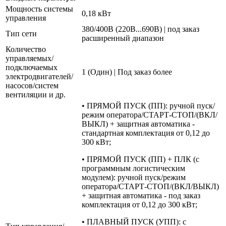
Мощность системы
0,18 кВт
управления
380/400В (220В...690В) | под заказ
Тип сети
расширенный диапазон
Количество
управляемых/
подключаемых
1 (Один) | Под заказ более
электродвигателей/
насосов/систем
вентиляции и др.
• ПРЯМОЙ ПУСК (ПП): ручной пуск/
режим оператора/СТАРТ-СТОП/(ВКЛ/
ВЫКЛ) + защитная автоматика -
стандартная комплектация от 0,12 до
300 кВт;
• ПРЯМОЙ ПУСК (ПП) + ПЛК (с
программным логистическим
модулем): ручной пуск/режим
оператора/СТАРТ-СТОП/(ВКЛ/ВЫКЛ)
+ защитная автоматика - под заказ
комплектация от 0,12 до 300 кВт;
• ПЛАВНЫЙ ПУСК (УПП): с