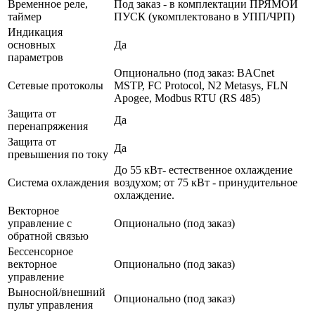
Временное реле,
Под заказ - в комплектации ПРЯМОЙ
таймер
ПУСК (укомплектовано в УПП/ЧРП)
Индикация
основных
Да
параметров
Опционально (под заказ: BACnet
Сетевые протоколы
MSTP, FC Protocol, N2 Metasys, FLN
Apogee, Modbus RTU (RS 485)
Защита от
Да
перенапряжения
Защита от
Да
превышения по току
До 55 кВт- естественное охлаждение
Система охлаждения
воздухом; от 75 кВт - принудительное
охлаждение.
Векторное
управление с
Опционально (под заказ)
обратной связью
Бессенсорное
векторное
Опционально (под заказ)
управление
Выносной/внешний
Опционально (под заказ)
пульт управления