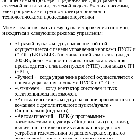
логические контроллеры. Предназначен для управления
системой вентиляции, системой водоснабжения, насосами,
электроприводами, группой электроприводов и
технологическими процессами энергетики.
Может реализовывать схему пуска и управления системой,
находиться в следующих режимах управления:
«Прямой пуск» - когда управление работой
осуществляется с панели управления кнопками ПУСК и
СТОП (ВКЛ-ВЫКЛ) в стандартной комплектации до
300кВт, более мощности стандартная комплектация
производится с плавным пуском (УПП) , под заказ с ПЧ
(ЧРП);
«Ручной» - когда управление работой осуществляется с
панели управления кнопками ПУСК и СТОП;
«Отключен» - когда контактор обесточен и пуск
электропривода невозможен.
«Автоматический» - когда управление производится по
командам с дополнительного пункта/пульта -
Опционально (под заказ).
«Автоматический + ПЛК (с программным
логистическим модулем)» - Опционально (под заказ),
включение и отключение установки посредством
устройств телемеханики от диспетчерских пунктов
энергослужб , дополнительно с программным