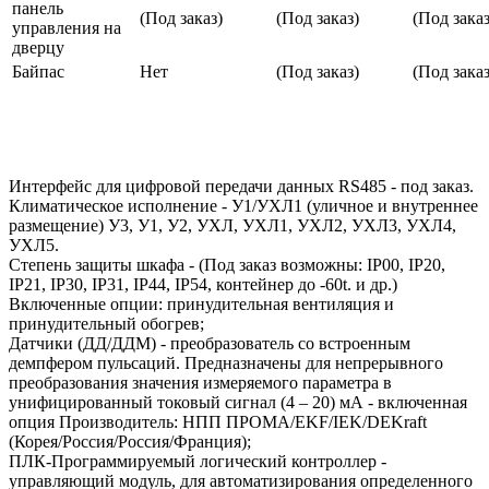
панель
(Под заказ)
(Под заказ)
(Под заказ
управления на
дверцу
Байпас
Нет
(Под заказ)
(Под заказ
Интерфейс для цифровой передачи данных RS485 - под заказ.
Климатическое исполнение - У1/УХЛ1 (уличное и внутреннее
размещение) У3, У1, У2, УХЛ, УХЛ1, УХЛ2, УХЛ3, УХЛ4,
УХЛ5.
Степень защиты шкафа - (Под заказ возможны: IP00, IP20,
IP21, IP30, IP31, IP44, IP54, контейнер до -60t. и др.)
Включенные опции: принудительная вентиляция и
принудительный обогрев;
Датчики (ДД/ДДМ) - преобразователь со встроенным
демпфером пульсаций. Предназначены для непрерывного
преобразования значения измеряемого параметра в
унифицированный токовый сигнал (4 – 20) мА - включенная
опция Производитель: НПП ПРОМА/EKF/IEK/DEKraft
(Корея/Россия/Россия/Франция);
ПЛК-Программируемый логический контроллер -
управляющий модуль, для автоматизирования определенного