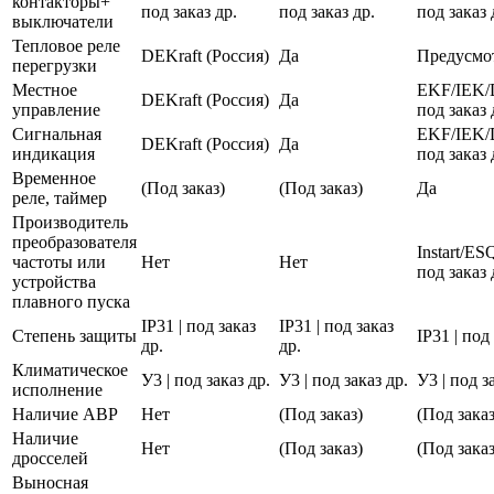
контакторы+
под заказ др.
под заказ др.
под заказ 
выключатели
Тепловое реле
DEKraft (Россия)
Да
Предусмо
перегрузки
Местное
EKF/IEK/
DEKraft (Россия)
Да
управление
под заказ 
Сигнальная
EKF/IEK/
DEKraft (Россия)
Да
индикация
под заказ 
Временное
(Под заказ)
(Под заказ)
Да
реле, таймер
Производитель
преобразователя
Instart/E
частоты или
Нет
Нет
под заказ 
устройства
плавного пуска
IP31 | под заказ
IP31 | под заказ
Степень защиты
IP31 | под
др.
др.
Климатическое
У3 | под заказ др.
У3 | под заказ др.
У3 | под з
исполнение
Наличие АВР
Нет
(Под заказ)
(Под заказ
Наличие
Нет
(Под заказ)
(Под заказ
дросселей
Выносная