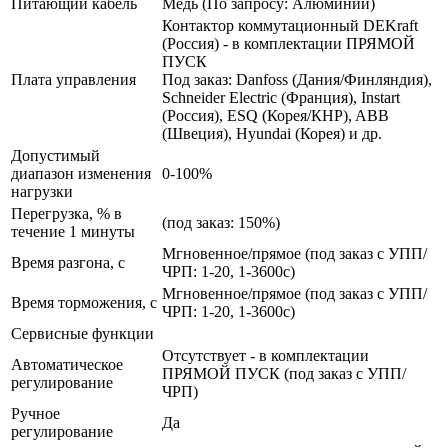
Питающий кабель
Медь (По запросу: Алюминий)
Контактор коммутационный DEKraft
(Россия) - в комплектации ПРЯМОЙ
ПУСК
Плата управления
Под заказ: Danfoss (Дания/Финляндия),
Schneider Electric (Франция), Instart
(Россия), ESQ (Корея/КНР), ABB
(Швеция), Hyundai (Корея) и др.
Допустимый
диапазон изменения
0-100%
нагрузки
Перегрузка, % в
(под заказ: 150%)
течение 1 минуты
Мгновенное/прямое (под заказ с УПП/
Время разгона, с
ЧРП: 1-20, 1-3600с)
Мгновенное/прямое (под заказ с УПП/
Время торможения, с
ЧРП: 1-20, 1-3600с)
Сервисные функции
Отсутствует - в комплектации
Автоматическое
ПРЯМОЙ ПУСК (под заказ с УПП/
регулирование
ЧРП)
Ручное
Да
регулирование