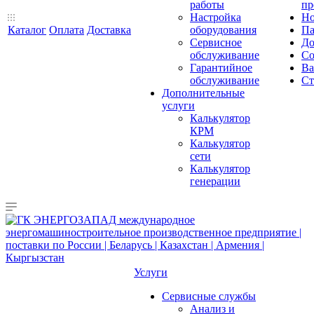
работы
пр
Настройка
Но
Каталог
Оплата
Доставка
оборудования
Па
Сервисное
До
обслуживание
Со
Гарантийное
Ва
обслуживание
Ст
Дополнительные
услуги
Калькулятор
КРМ
Калькулятор
сети
Калькулятор
генерации
Услуги
Сервисные службы
Анализ и