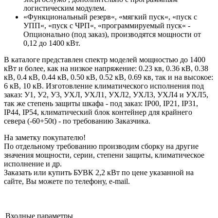
логистическим модулем.
«Функциональный резерв«, «мягкий пуск«, «пуск с
УПП«, «пуск с ЧРП«, «программируемый пуск« -
Опционально (под заказ), производятся мощности от
0,12 до 1400 кВт.
В каталоге представлен спектр моделей мощностью до 1400
кВт и более, как на низкое напряжение: 0.23 кв, 0.36 кВ, 0.38
кВ, 0.4 кВ, 0.44 кВ, 0.50 кВ, 0.52 кВ, 0.69 кв, так и на высокое:
6 кВ, 10 кВ. Изготовление климатического исполнения под
заказ: У1, У2, У3, УХЛ, УХЛ1, УХЛ2, УХЛ3, УХЛ4 и УХЛ5,
так же степень защиты шкафа - под заказ: IP00, IP21, IP31,
IP44, IP54, климатический блок контейнер для крайнего
севера (-60+50t) - по требованию Заказчика.
На заметку покупателю!
По отдельному требованию производим сборку на другие
значения мощности, серии, степени защиты, климатическое
исполнение и др.
Заказать или купить БУВК 2,2 кВт по цене указанной на
сайте, Вы можете по телефону, e-mail.
Входные параметры