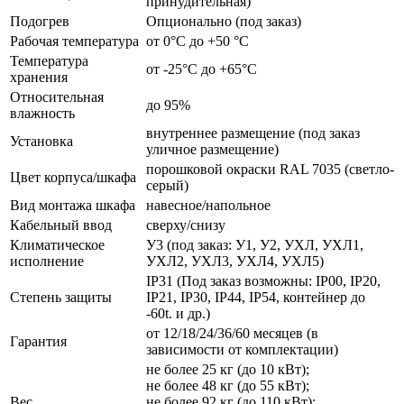
принудительная)
Подогрев
Опционально (под заказ)
Рабочая температура
от 0°C до +50 °C
Температура
от -25°C до +65°C
хранения
Относительная
до 95%
влажность
внутреннее размещение (под заказ
Установка
уличное размещение)
порошковой окраски RAL 7035 (светло-
Цвет корпуса/шкафа
серый)
Вид монтажа шкафа
навесное/напольное
Кабельный ввод
сверху/снизу
Климатическое
У3 (под заказ: У1, У2, УХЛ, УХЛ1,
исполнение
УХЛ2, УХЛ3, УХЛ4, УХЛ5)
IP31 (Под заказ возможны: IP00, IP20,
Степень защиты
IP21, IP30, IP44, IP54, контейнер до
-60t. и др.)
от 12/18/24/36/60 месяцев (в
Гарантия
зависимости от комплектации)
не более 25 кг (до 10 кВт);
не более 48 кг (до 55 кВт);
Вес
не более 92 кг (до 110 кВт);