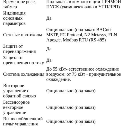
Временное реле,
Под заказ - в комплектации ПРЯМОЙ
таймер
ПУСК (укомплектовано в УПП/ЧРП)
Индикация
основных
Да
параметров
Опционально (под заказ: BACnet
Сетевые протоколы
MSTP, FC Protocol, N2 Metasys, FLN
Apogee, Modbus RTU (RS 485)
Защита от
Да
перенапряжения
Защита от
Да
превышения по току
До 55 кВт- естественное охлаждение
Система охлаждения
воздухом; от 75 кВт - принудительное
охлаждение.
Векторное
управление с
Опционально (под заказ)
обратной связью
Бессенсорное
векторное
Опционально (под заказ)
управление
Выносной/внешний
Опционально (под заказ)
пульт управления