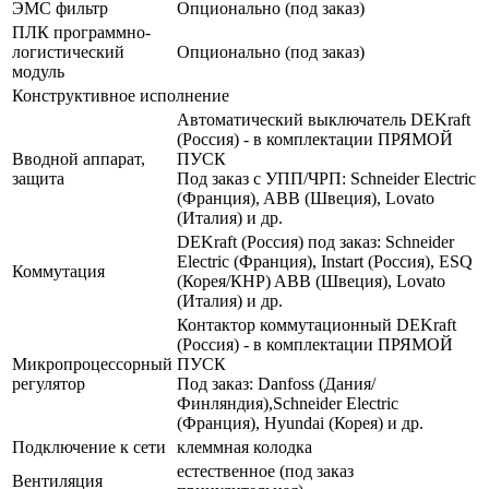
ЭМС фильтр
Опционально (под заказ)
ПЛК программно-
логистический
Опционально (под заказ)
модуль
Конструктивное исполнение
Автоматический выключатель DEKraft
(Россия) - в комплектации ПРЯМОЙ
Вводной аппарат,
ПУСК
защита
Под заказ с УПП/ЧРП: Schneider Electric
(Франция), ABB (Швеция), Lovato
(Италия) и др.
DEKraft (Россия) под заказ: Schneider
Electric (Франция), Instart (Россия), ESQ
Коммутация
(Корея/КНР) ABB (Швеция), Lovato
(Италия) и др.
Контактор коммутационный DEKraft
(Россия) - в комплектации ПРЯМОЙ
Микропроцессорный
ПУСК
регулятор
Под заказ: Danfoss (Дания/
Финляндия),Schneider Electric
(Франция), Hyundai (Корея) и др.
Подключение к сети
клеммная колодка
естественное (под заказ
Вентиляция