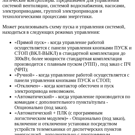
логические контроллеры. Предназначен для управления
системой вентиляции, системой водоснабжения, насосами,
электроприводами, группой электроприводов и
технологическими процессами энергетики.
Может реализовывать схему пуска и управления системой,
находиться в следующих режимах управления:
«Прямой пуск» - когда управление работой
осуществляется с панели управления кнопками ПУСК и
СТОП (ВКЛ-ВЫКЛ) в стандартной комплектации до
300кВт, более мощности стандартная комплектация
производится с плавным пуском (УПП) , под заказ с ПЧ
(ЧРП);
«Ручной» - когда управление работой осуществляется с
панели управления кнопками ПУСК и СТОП;
«Отключен» - когда контактор обесточен и пуск
электропривода невозможен.
«Автоматический» - когда управление производится по
командам с дополнительного пункта/пульта -
Опционально (под заказ).
«Автоматический + ПЛК (с программным
логистическим модулем)» - Опционально (под заказ),
включение и отключение установки посредством
устройств телемеханики от диспетчерских пунктов
энергослужб , дополнительно с программным