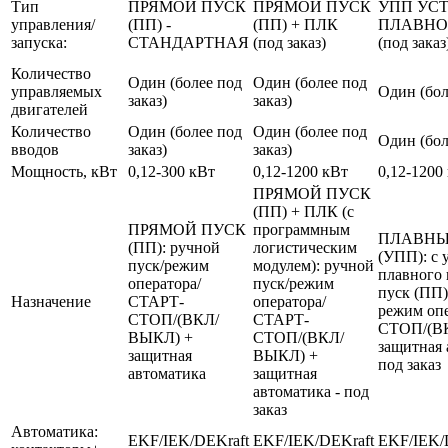
Тип
ПРЯМОЙ ПУСК
ПРЯМОЙ ПУСК
УПП УС
управления/
(ПП) -
(ПП) + ПЛК
ПЛАВНО
запуска:
СТАНДАРТНАЯ
(под заказ)
(под заказ
Количество
Один (более под
Один (более под
управляемых
Один (бол
заказ)
заказ)
двигателей
Количество
Один (более под
Один (более под
Один (бол
вводов
заказ)
заказ)
Мощность, кВт
0,12-300 кВт
0,12-1200 кВт
0,12-1200
ПРЯМОЙ ПУСК
(ПП) + ПЛК (с
ПРЯМОЙ ПУСК
программным
ПЛАВНЫ
(ПП): ручной
логистическим
(УПП): с 
пуск/режим
модулем): ручной
плавного 
оператора/
пуск/режим
пуск (ПП)
Назначение
СТАРТ-
оператора/
режим оп
СТОП/(ВКЛ/
СТАРТ-
СТОП/(В
ВЫКЛ) +
СТОП/(ВКЛ/
защитная 
защитная
ВЫКЛ) +
под заказ
автоматика
защитная
автоматика - под
заказ
Автоматика:
EKF/IEK/DEKraft
EKF/IEK/DEKraft
EKF/IEK/