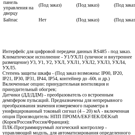
панель
(Под заказ)
(Под заказ)
(Под заказ
управления на
дверцу
Байпас
Нет
(Под заказ)
(Под заказ
Интерфейс для цифровой передачи данных RS485 - под заказ.
Климатическое исполнение - У1/УХЛ1 (уличное и внутреннее
размещение) У3, У1, У2, УХЛ, УХЛ1, УХЛ2, УХЛ3, УХЛ4,
УХЛ5.
Степень защиты шкафа - (Под заказ возможны: IP00, IP20,
IP21, IP30, IP31, IP44, IP54, контейнер до -60t. и др.)
Включенные опции: принудительная вентиляция и
принудительный обогрев;
Датчики (ДД/ДДМ) - преобразователь со встроенным
демпфером пульсаций. Предназначены для непрерывного
преобразования значения измеряемого параметра в
унифицированный токовый сигнал (4 – 20) мА - включенная
опция Производитель: НПП ПРОМА/EKF/IEK/DEKraft
(Корея/Россия/Россия/Франция);
ПЛК-Программируемый логический контроллер -
управляющий модуль, для автоматизирования определенного