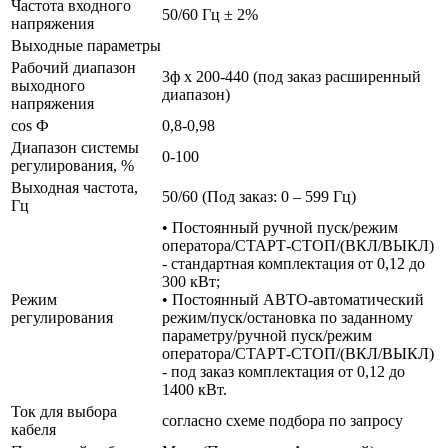
Частота входного
50/60 Гц ± 2%
напряжения
Выходные параметры
Рабочий диапазон
3ф х 200-440 (под заказ расширенный
выходного
диапазон)
напряжения
cos Ф
0,8-0,98
Диапазон системы
0-100
регулирования, %
Выходная частота,
50/60 (Под заказ: 0 – 599 Гц)
Гц
• Постоянный ручной пуск/режим
оператора/СТАРТ-СТОП/(ВКЛ/ВЫКЛ)
- стандартная комплектация от 0,12 до
300 кВт;
Режим
• Постоянный АВТО-автоматический
регулирования
режим/пуск/остановка по заданному
параметру/ручной пуск/режим
оператора/СТАРТ-СТОП/(ВКЛ/ВЫКЛ)
- под заказ комплектация от 0,12 до
1400 кВт.
Ток для выбора
согласно схеме подбора по запросу
кабеля