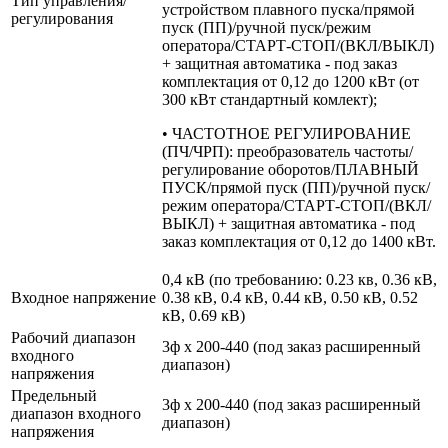
Тип управления/
устройством плавного пуска/прямой
регулирования
пуск (ПП)/ручной пуск/режим
оператора/СТАРТ-СТОП/(ВКЛ/ВЫКЛ)
+ защитная автоматика - под заказ
комплектация от 0,12 до 1200 кВт (от
300 кВт стандартный комлект);
• ЧАСТОТНОЕ РЕГУЛИРОВАНИЕ
(ПЧ/ЧРП): преобразователь частоты/
регулирование оборотов/ПЛАВНЫЙ
ПУСК/прямой пуск (ПП)/ручной пуск/
режим оператора/СТАРТ-СТОП/(ВКЛ/
ВЫКЛ) + защитная автоматика - под
заказ комплектация от 0,12 до 1400 кВт.
0,4 кВ (по требованию: 0.23 кв, 0.36 кВ,
Входное напряжение
0.38 кВ, 0.4 кВ, 0.44 кВ, 0.50 кВ, 0.52
кВ, 0.69 кВ)
Рабочий диапазон
3ф х 200-440 (под заказ расширенный
входного
диапазон)
напряжения
Предельный
3ф х 200-440 (под заказ расширенный
диапазон входного
диапазон)
напряжения