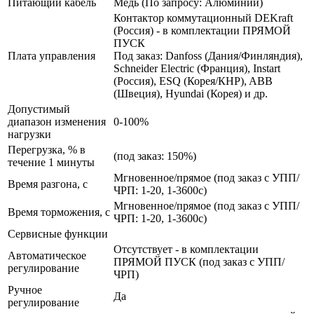
Питающий кабель
Медь (По запросу: Алюминий)
Контактор коммутационный DEKraft
(Россия) - в комплектации ПРЯМОЙ
ПУСК
Плата управления
Под заказ: Danfoss (Дания/Финляндия),
Schneider Electric (Франция), Instart
(Россия), ESQ (Корея/КНР), ABB
(Швеция), Hyundai (Корея) и др.
Допустимый
диапазон изменения
0-100%
нагрузки
Перегрузка, % в
(под заказ: 150%)
течение 1 минуты
Мгновенное/прямое (под заказ с УПП/
Время разгона, с
ЧРП: 1-20, 1-3600с)
Мгновенное/прямое (под заказ с УПП/
Время торможения, с
ЧРП: 1-20, 1-3600с)
Сервисные функции
Отсутствует - в комплектации
Автоматическое
ПРЯМОЙ ПУСК (под заказ с УПП/
регулирование
ЧРП)
Ручное
Да
регулирование