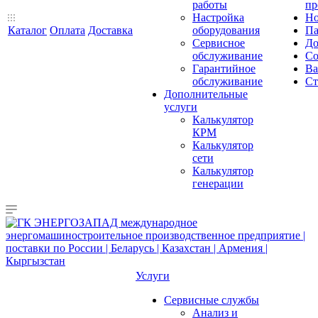
работы
пр
Настройка
Но
Каталог
Оплата
Доставка
оборудования
Па
Сервисное
До
обслуживание
Со
Гарантийное
Ва
обслуживание
Ст
Дополнительные
услуги
Калькулятор
КРМ
Калькулятор
сети
Калькулятор
генерации
Услуги
Сервисные службы
Анализ и