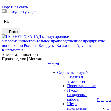
Обратная связь
info@energozapad.ru
RU
Поиск
Энергомашиностроение
Производство | Монтаж
Услуги
Сервисные службы
Анализ и
замеры сети
Проектирование
Пуско-
наладочные
работы
Предпри
Шеф-
монтажные
О