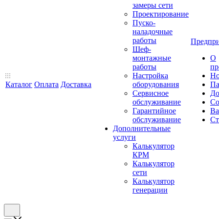
замеры сети
Проектирование
Пуско-
наладочные
работы
Предпри
Шеф-
монтажные
О
работы
пр
Настройка
Но
Каталог
Оплата
Доставка
оборудования
Па
Сервисное
До
обслуживание
Со
Гарантийное
Ва
обслуживание
Ст
Дополнительные
услуги
Калькулятор
КРМ
Калькулятор
сети
Калькулятор
генерации