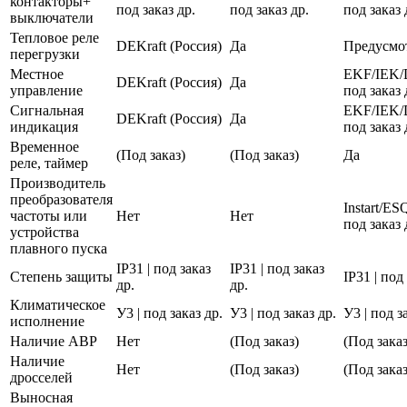
контакторы+
под заказ др.
под заказ др.
под заказ 
выключатели
Тепловое реле
DEKraft (Россия)
Да
Предусмо
перегрузки
Местное
EKF/IEK/
DEKraft (Россия)
Да
управление
под заказ 
Сигнальная
EKF/IEK/
DEKraft (Россия)
Да
индикация
под заказ 
Временное
(Под заказ)
(Под заказ)
Да
реле, таймер
Производитель
преобразователя
Instart/E
частоты или
Нет
Нет
под заказ 
устройства
плавного пуска
IP31 | под заказ
IP31 | под заказ
Степень защиты
IP31 | под
др.
др.
Климатическое
У3 | под заказ др.
У3 | под заказ др.
У3 | под з
исполнение
Наличие АВР
Нет
(Под заказ)
(Под заказ
Наличие
Нет
(Под заказ)
(Под заказ
дросселей
Выносная