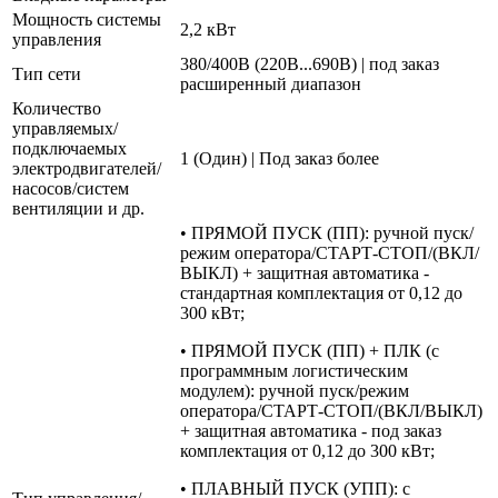
Мощность системы
2,2 кВт
управления
380/400В (220В...690В) | под заказ
Тип сети
расширенный диапазон
Количество
управляемых/
подключаемых
1 (Один) | Под заказ более
электродвигателей/
насосов/систем
вентиляции и др.
• ПРЯМОЙ ПУСК (ПП): ручной пуск/
режим оператора/СТАРТ-СТОП/(ВКЛ/
ВЫКЛ) + защитная автоматика -
стандартная комплектация от 0,12 до
300 кВт;
• ПРЯМОЙ ПУСК (ПП) + ПЛК (с
программным логистическим
модулем): ручной пуск/режим
оператора/СТАРТ-СТОП/(ВКЛ/ВЫКЛ)
+ защитная автоматика - под заказ
комплектация от 0,12 до 300 кВт;
• ПЛАВНЫЙ ПУСК (УПП): с