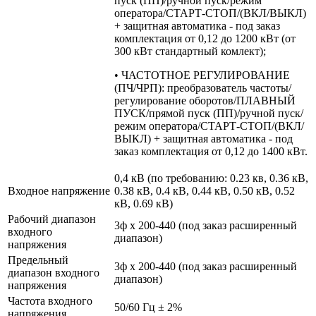
пуск (ПП)/ручной пуск/режим
оператора/СТАРТ-СТОП/(ВКЛ/ВЫКЛ)
+ защитная автоматика - под заказ
комплектация от 0,12 до 1200 кВт (от
300 кВт стандартный комлект);
• ЧАСТОТНОЕ РЕГУЛИРОВАНИЕ
(ПЧ/ЧРП): преобразователь частоты/
регулирование оборотов/ПЛАВНЫЙ
ПУСК/прямой пуск (ПП)/ручной пуск/
режим оператора/СТАРТ-СТОП/(ВКЛ/
ВЫКЛ) + защитная автоматика - под
заказ комплектация от 0,12 до 1400 кВт.
0,4 кВ (по требованию: 0.23 кв, 0.36 кВ,
Входное напряжение
0.38 кВ, 0.4 кВ, 0.44 кВ, 0.50 кВ, 0.52
кВ, 0.69 кВ)
Рабочий диапазон
3ф х 200-440 (под заказ расширенный
входного
диапазон)
напряжения
Предельный
3ф х 200-440 (под заказ расширенный
диапазон входного
диапазон)
напряжения
Частота входного
50/60 Гц ± 2%
напряжения