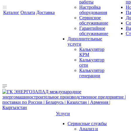
работы
пр
Настройка
Но
Каталог
Оплата
Доставка
оборудования
Па
Сервисное
До
обслуживание
Со
Гарантийное
Ва
обслуживание
Ст
Дополнительные
услуги
Калькулятор
КРМ
Калькулятор
сети
Калькулятор
генерации
Услуги
Сервисные службы
Анализ и