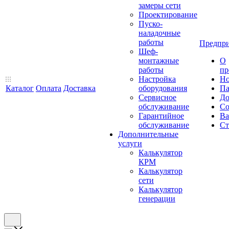
замеры сети
Проектирование
Пуско-
наладочные
работы
Предпри
Шеф-
монтажные
О
работы
пр
Настройка
Но
Каталог
Оплата
Доставка
оборудования
Па
Сервисное
До
обслуживание
Со
Гарантийное
Ва
обслуживание
Ст
Дополнительные
услуги
Калькулятор
КРМ
Калькулятор
сети
Калькулятор
генерации