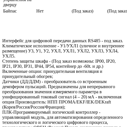
дверцу
Байпас
Нет
(Под заказ)
(Под заказ
Интерфейс для цифровой передачи данных RS485 - под заказ.
Климатическое исполнение - У1/УХЛ1 (уличное и внутреннее
размещение) У3, У1, У2, УХЛ, УХЛ1, УХЛ2, УХЛ3, УХЛ4,
УХЛ5.
Степень защиты шкафа - (Под заказ возможны: IP00, IP20,
IP21, IP30, IP31, IP44, IP54, контейнер до -60t. и др.)
Включенные опции: принудительная вентиляция и
принудительный обогрев;
Датчики (ДД/ДДМ) - преобразователь со встроенным
демпфером пульсаций. Предназначены для непрерывного
преобразования значения измеряемого параметра в
унифицированный токовый сигнал (4 – 20) мА - включенная
опция Производитель: НПП ПРОМА/EKF/IEK/DEKraft
(Корея/Россия/Россия/Франция);
ПЛК-Программируемый логический контроллер -
управляющий модуль, для автоматизирования определенного
технологического и логического цифрового процесса,