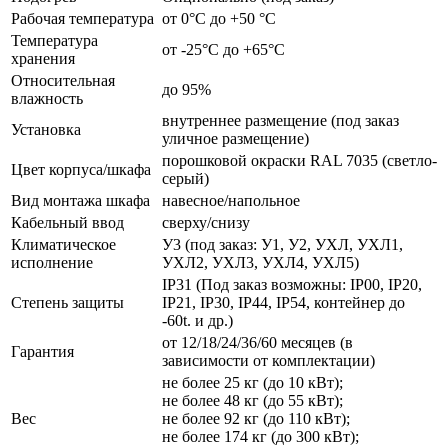
Рабочая температура
от 0°C до +50 °C
Температура
от -25°C до +65°C
хранения
Относительная
до 95%
влажность
внутреннее размещение (под заказ
Установка
уличное размещение)
порошковой окраски RAL 7035 (светло-
Цвет корпуса/шкафа
серый)
Вид монтажа шкафа
навесное/напольное
Кабельный ввод
сверху/снизу
Климатическое
У3 (под заказ: У1, У2, УХЛ, УХЛ1,
исполнение
УХЛ2, УХЛ3, УХЛ4, УХЛ5)
IP31 (Под заказ возможны: IP00, IP20,
Степень защиты
IP21, IP30, IP44, IP54, контейнер до
-60t. и др.)
от 12/18/24/36/60 месяцев (в
Гарантия
зависимости от комплектации)
не более 25 кг (до 10 кВт);
не более 48 кг (до 55 кВт);
Вес
не более 92 кг (до 110 кВт);
не более 174 кг (до 300 кВт);