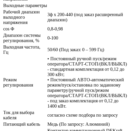
Выходные параметры
Рабочий диапазон
3ф х 200-440 (под заказ расширенный
выходного
диапазон)
напряжения
cos Ф
0,8-0,98
Диапазон системы
0-100
регулирования, %
Выходная частота,
50/60 (Под заказ: 0 – 599 Гц)
Гц
• Постоянный ручной пуск/режим
оператора/СТАРТ-СТОП/(ВКЛ/ВЫКЛ)
- стандартная комплектация от 0,12 до
300 кВт;
Режим
• Постоянный АВТО-автоматический
регулирования
режим/пуск/остановка по заданному
параметру/ручной пуск/режим
оператора/СТАРТ-СТОП/(ВКЛ/ВЫКЛ)
- под заказ комплектация от 0,12 до
1400 кВт.
Ток для выбора
согласно схеме подбора по запросу
кабеля
Питающий кабель
Медь (По запросу: Алюминий)
Контактор коммутационный DEKraft