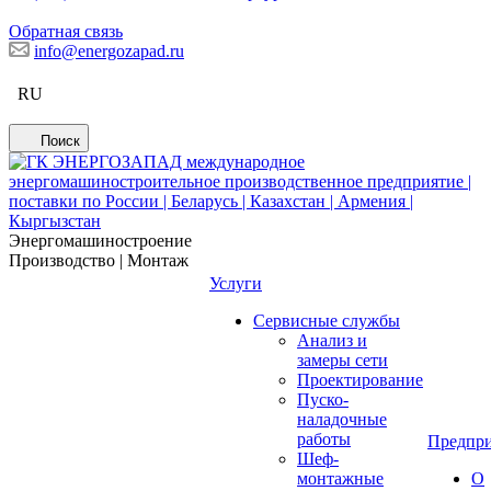
Обратная связь
info@energozapad.ru
RU
Поиск
Энергомашиностроение
Производство | Монтаж
Услуги
Сервисные службы
Анализ и
замеры сети
Проектирование
Пуско-
наладочные
работы
Предпри
Шеф-
монтажные
О