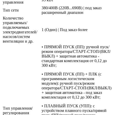
управления
380/400В (220В...690В) | под заказ
Тип сети
расширенный диапазон
Количество
управляемых/
подключаемых
1 (Один) | Под заказ более
электродвигателей/
насосов/систем
вентиляции и др.
• ПРЯМОЙ ПУСК (ПП): ручной пуск/
режим оператора/СТАРТ-СТОП/(ВКЛ/
ВЫКЛ) + защитная автоматика -
стандартная комплектация от 0,12 до
300 кВт;
• ПРЯМОЙ ПУСК (ПП) + ПЛК (с
программным логистическим
модулем): ручной пуск/режим
оператора/СТАРТ-СТОП/(ВКЛ/ВЫКЛ)
+ защитная автоматика - под заказ
комплектация от 0,12 до 300 кВт;
• ПЛАВНЫЙ ПУСК (УПП): с
Тип управления/
устройством плавного пуска/прямой
регулирования