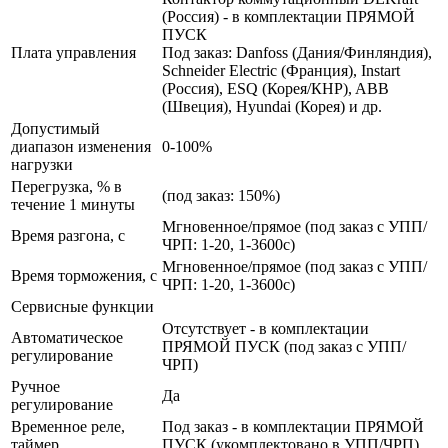
(Россия) - в комплектации ПРЯМОЙ
ПУСК
Плата управления
Под заказ: Danfoss (Дания/Финляндия),
Schneider Electric (Франция), Instart
(Россия), ESQ (Корея/КНР), ABB
(Швеция), Hyundai (Корея) и др.
Допустимый
диапазон изменения
0-100%
нагрузки
Перегрузка, % в
(под заказ: 150%)
течение 1 минуты
Мгновенное/прямое (под заказ с УПП/
Время разгона, с
ЧРП: 1-20, 1-3600с)
Мгновенное/прямое (под заказ с УПП/
Время торможения, с
ЧРП: 1-20, 1-3600с)
Сервисные функции
Отсутствует - в комплектации
Автоматическое
ПРЯМОЙ ПУСК (под заказ с УПП/
регулирование
ЧРП)
Ручное
Да
регулирование
Временное реле,
Под заказ - в комплектации ПРЯМОЙ
таймер
ПУСК (укомплектовано в УПП/ЧРП)