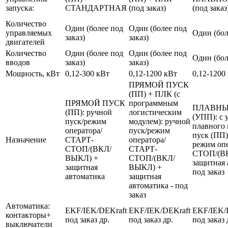
запуска:
СТАНДАРТНАЯ
(под заказ)
(под заказ
Количество
Один (более под
Один (более под
управляемых
Один (бол
заказ)
заказ)
двигателей
Количество
Один (более под
Один (более под
Один (бол
вводов
заказ)
заказ)
Мощность, кВт
0,12-300 кВт
0,12-1200 кВт
0,12-1200
ПРЯМОЙ ПУСК
(ПП) + ПЛК (с
ПРЯМОЙ ПУСК
программным
ПЛАВНЫ
(ПП): ручной
логистическим
(УПП): с 
пуск/режим
модулем): ручной
плавного 
оператора/
пуск/режим
пуск (ПП)
Назначение
СТАРТ-
оператора/
режим оп
СТОП/(ВКЛ/
СТАРТ-
СТОП/(В
ВЫКЛ) +
СТОП/(ВКЛ/
защитная 
защитная
ВЫКЛ) +
под заказ
автоматика
защитная
автоматика - под
заказ
Автоматика:
EKF/IEK/DEKraft
EKF/IEK/DEKraft
EKF/IEK/
контакторы+
под заказ др.
под заказ др.
под заказ 
выключатели