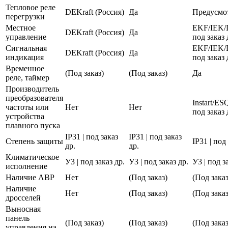
Тепловое реле
DEKraft (Россия)
Да
Предусмо
перегрузки
Местное
EKF/IEK/
DEKraft (Россия)
Да
управление
под заказ 
Сигнальная
EKF/IEK/
DEKraft (Россия)
Да
индикация
под заказ 
Временное
(Под заказ)
(Под заказ)
Да
реле, таймер
Производитель
преобразователя
Instart/E
частоты или
Нет
Нет
под заказ 
устройства
плавного пуска
IP31 | под заказ
IP31 | под заказ
Степень защиты
IP31 | под
др.
др.
Климатическое
У3 | под заказ др.
У3 | под заказ др.
У3 | под з
исполнение
Наличие АВР
Нет
(Под заказ)
(Под заказ
Наличие
Нет
(Под заказ)
(Под заказ
дросселей
Выносная
панель
(Под заказ)
(Под заказ)
(Под заказ
управления на