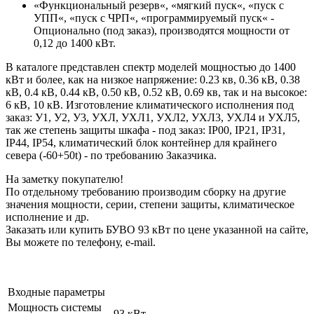
«Функциональный резерв«, «мягкий пуск«, «пуск с
УПП«, «пуск с ЧРП«, «программируемый пуск« -
Опционально (под заказ), производятся мощности от
0,12 до 1400 кВт.
В каталоге представлен спектр моделей мощностью до 1400
кВт и более, как на низкое напряжение: 0.23 кв, 0.36 кВ, 0.38
кВ, 0.4 кВ, 0.44 кВ, 0.50 кВ, 0.52 кВ, 0.69 кв, так и на высокое:
6 кВ, 10 кВ. Изготовление климатического исполнения под
заказ: У1, У2, У3, УХЛ, УХЛ1, УХЛ2, УХЛ3, УХЛ4 и УХЛ5,
так же степень защиты шкафа - под заказ: IP00, IP21, IP31,
IP44, IP54, климатический блок контейнер для крайнего
севера (-60+50t) - по требованию Заказчика.
На заметку покупателю!
По отдельному требованию производим сборку на другие
значения мощности, серии, степени защиты, климатическое
исполнение и др.
Заказать или купить БУВО 93 кВт по цене указанной на сайте,
Вы можете по телефону, e-mail.
Входные параметры
Мощность системы
93 кВт