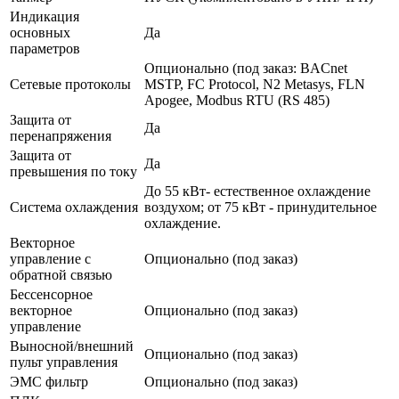
Индикация
основных
Да
параметров
Опционально (под заказ: BACnet
Сетевые протоколы
MSTP, FC Protocol, N2 Metasys, FLN
Apogee, Modbus RTU (RS 485)
Защита от
Да
перенапряжения
Защита от
Да
превышения по току
До 55 кВт- естественное охлаждение
Система охлаждения
воздухом; от 75 кВт - принудительное
охлаждение.
Векторное
управление с
Опционально (под заказ)
обратной связью
Бессенсорное
векторное
Опционально (под заказ)
управление
Выносной/внешний
Опционально (под заказ)
пульт управления
ЭМС фильтр
Опционально (под заказ)