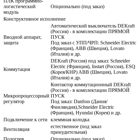
ПЛК программно-
логистический
Опционально (под заказ)
модуль
Конструктивное исполнение
Автоматический выключатель DEKraft
(Россия) - в комплектации ПРЯМОЙ
Вводной аппарат,
ПУСК
защита
Под заказ с УПП/ЧРП: Schneider Electric
(Франция), ABB (Швеция), Lovato
(Италия) и др.
DEKraft (Россия) под заказ: Schneider
Electric (Франция), Instart (Россия), ESQ
Коммутация
(Корея/КНР) ABB (Швеция), Lovato
(Италия) и др.
Контактор коммутационный DEKraft
(Россия) - в комплектации ПРЯМОЙ
Микропроцессорный
ПУСК
регулятор
Под заказ: Danfoss (Дания/
Финляндия),Schneider Electric
(Франция), Hyundai (Корея) и др.
Подключение к сети
клеммная колодка
естественное (под заказ
Вентиляция
принудительная)
Подогрев
Опционально (под заказ)