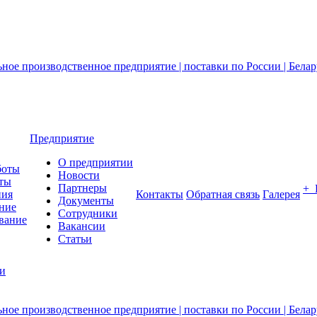
Предприятие
О предприятии
боты
Новости
ты
Партнеры
+
ния
Контакты
Обратная связь
Галерея
Документы
ние
Сотрудники
вание
Вакансии
Статьи
ии