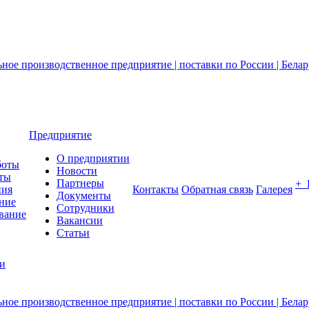
Предприятие
О предприятии
боты
Новости
ты
Партнеры
+
ния
Контакты
Обратная связь
Галерея
Документы
ние
Сотрудники
вание
Вакансии
Статьи
ии