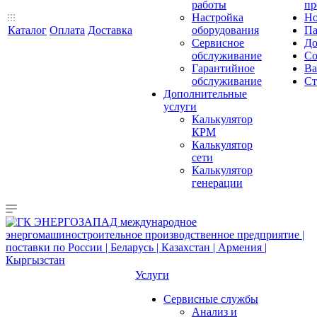
работы
пр
Настройка
Но
Каталог
Оплата
Доставка
оборудования
Па
Сервисное
До
обслуживание
Со
Гарантийное
Ва
обслуживание
Ст
Дополнительные
услуги
Калькулятор
КРМ
Калькулятор
сети
Калькулятор
генерации
Услуги
Сервисные службы
Анализ и