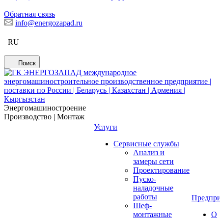
Обратная связь
info@energozapad.ru
RU
Поиск
Энергомашиностроение
Производство | Монтаж
Услуги
Сервисные службы
Анализ и
замеры сети
Проектирование
Пуско-
наладочные
работы
Предпри
Шеф-
монтажные
О