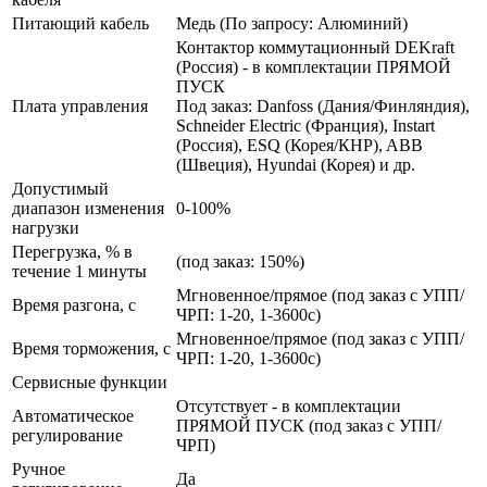
Питающий кабель
Медь (По запросу: Алюминий)
Контактор коммутационный DEKraft
(Россия) - в комплектации ПРЯМОЙ
ПУСК
Плата управления
Под заказ: Danfoss (Дания/Финляндия),
Schneider Electric (Франция), Instart
(Россия), ESQ (Корея/КНР), ABB
(Швеция), Hyundai (Корея) и др.
Допустимый
диапазон изменения
0-100%
нагрузки
Перегрузка, % в
(под заказ: 150%)
течение 1 минуты
Мгновенное/прямое (под заказ с УПП/
Время разгона, с
ЧРП: 1-20, 1-3600с)
Мгновенное/прямое (под заказ с УПП/
Время торможения, с
ЧРП: 1-20, 1-3600с)
Сервисные функции
Отсутствует - в комплектации
Автоматическое
ПРЯМОЙ ПУСК (под заказ с УПП/
регулирование
ЧРП)
Ручное
Да