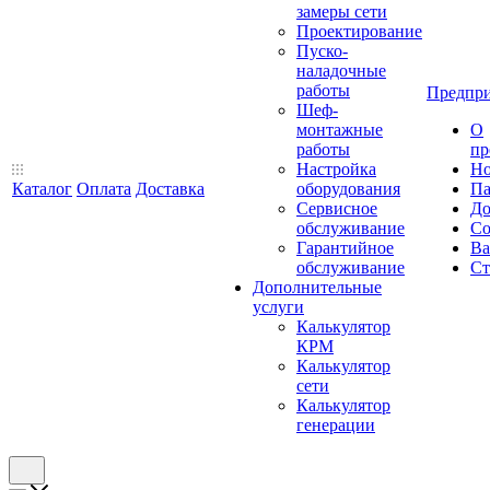
замеры сети
Проектирование
Пуско-
наладочные
работы
Предпри
Шеф-
монтажные
О
работы
пр
Настройка
Но
Каталог
Оплата
Доставка
оборудования
Па
Сервисное
До
обслуживание
Со
Гарантийное
Ва
обслуживание
Ст
Дополнительные
услуги
Калькулятор
КРМ
Калькулятор
сети
Калькулятор
генерации