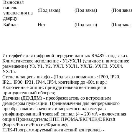
Выносная
панель
(Под заказ)
(Под заказ)
(Под заказ
управления на
дверцу
Байпас
Нет
(Под заказ)
(Под заказ
Интерфейс для цифровой передачи данных RS485 - под заказ.
Климатическое исполнение - У1/УХЛ1 (уличное и внутреннее
размещение) У3, У1, У2, УХЛ, УХЛ1, УХЛ2, УХЛ3, УХЛ4,
УХЛ5.
Степень защиты шкафа - (Под заказ возможны: IP00, IP20,
IP21, IP30, IP31, IP44, IP54, контейнер до -60t. и др.)
Включенные опции: принудительная вентиляция и
принудительный обогрев;
Датчики (ДД/ДДМ) - преобразователь со встроенным
демпфером пульсаций. Предназначены для непрерывного
преобразования значения измеряемого параметра в
унифицированный токовый сигнал (4 – 20) мА - включенная
опция Производитель: НПП ПРОМА/EKF/IEK/DEKraft
(Корея/Россия/Россия/Франция);
ПЛК-Программируемый логический контроллер -