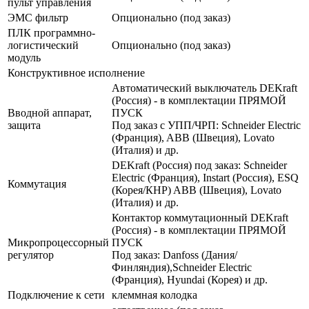
пульт управления
ЭМС фильтр
Опционально (под заказ)
ПЛК программно-
логистический
Опционально (под заказ)
модуль
Конструктивное исполнение
Автоматический выключатель DEKraft
(Россия) - в комплектации ПРЯМОЙ
Вводной аппарат,
ПУСК
защита
Под заказ с УПП/ЧРП: Schneider Electric
(Франция), ABB (Швеция), Lovato
(Италия) и др.
DEKraft (Россия) под заказ: Schneider
Electric (Франция), Instart (Россия), ESQ
Коммутация
(Корея/КНР) ABB (Швеция), Lovato
(Италия) и др.
Контактор коммутационный DEKraft
(Россия) - в комплектации ПРЯМОЙ
Микропроцессорный
ПУСК
регулятор
Под заказ: Danfoss (Дания/
Финляндия),Schneider Electric
(Франция), Hyundai (Корея) и др.
Подключение к сети
клеммная колодка