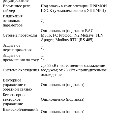
регулирование
Временное реле,
Под заказ - в комплектации ПРЯМОЙ
таймер
ПУСК (укомплектовано в УПП/ЧРП)
Индикация
основных
Да
параметров
Опционально (под заказ: BACnet
Сетевые протоколы
MSTP, FC Protocol, N2 Metasys, FLN
Apogee, Modbus RTU (RS 485)
Защита от
Да
перенапряжения
Защита от
Да
превышения по току
До 55 кВт- естественное охлаждение
Система охлаждения
воздухом; от 75 кВт - принудительное
охлаждение.
Векторное
управление с
Опционально (под заказ)
обратной связью
Бессенсорное
векторное
Опционально (под заказ)
управление
Выносной/внешний
Опционально (под заказ)