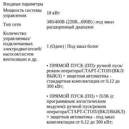
Входные параметры
Мощность системы
18 кВт
управления
380/400В (220В...690В) | под заказ
Тип сети
расширенный диапазон
Количество
управляемых/
подключаемых
1 (Один) | Под заказ более
электродвигателей/
насосов/систем
вентиляции и др.
• ПРЯМОЙ ПУСК (ПП): ручной пуск/
режим оператора/СТАРТ-СТОП/(ВКЛ/
ВЫКЛ) + защитная автоматика -
стандартная комплектация от 0,12 до
300 кВт;
• ПРЯМОЙ ПУСК (ПП) + ПЛК (с
программным логистическим
модулем): ручной пуск/режим
оператора/СТАРТ-СТОП/(ВКЛ/ВЫКЛ)
+ защитная автоматика - под заказ
комплектация от 0,12 до 300 кВт;