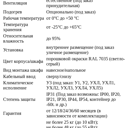
естественное (под заказ
Вентиляция
принудительная)
Подогрев
Опционально (под заказ)
Рабочая температура
от 0°C до +50 °C
Температура
от -25°C до +65°C
хранения
Относительная
до 95%
влажность
внутреннее размещение (под заказ
Установка
уличное размещение)
порошковой окраски RAL 7035 (светло-
Цвет корпуса/шкафа
серый)
Вид монтажа шкафа
навесное/напольное
Кабельный ввод
сверху/снизу
Климатическое
У3 (под заказ: У1, У2, УХЛ, УХЛ1,
исполнение
УХЛ2, УХЛ3, УХЛ4, УХЛ5)
IP31 (Под заказ возможны: IP00, IP20,
Степень защиты
IP21, IP30, IP44, IP54, контейнер до
-60t. и др.)
от 12/18/24/36/60 месяцев (в
Гарантия
зависимости от комплектации)
не более 25 кг (до 10 кВт);
не более 48 кг (до 55 кВт);