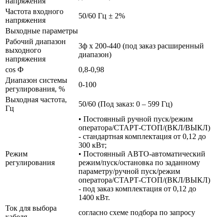
напряжения
Частота входного
50/60 Гц ± 2%
напряжения
Выходные параметры
Рабочий диапазон
3ф х 200-440 (под заказ расширенный
выходного
диапазон)
напряжения
cos Ф
0,8-0,98
Диапазон системы
0-100
регулирования, %
Выходная частота,
50/60 (Под заказ: 0 – 599 Гц)
Гц
• Постоянный ручной пуск/режим
оператора/СТАРТ-СТОП/(ВКЛ/ВЫКЛ)
- стандартная комплектация от 0,12 до
300 кВт;
Режим
• Постоянный АВТО-автоматический
регулирования
режим/пуск/остановка по заданному
параметру/ручной пуск/режим
оператора/СТАРТ-СТОП/(ВКЛ/ВЫКЛ)
- под заказ комплектация от 0,12 до
1400 кВт.
Ток для выбора
согласно схеме подбора по запросу
кабеля