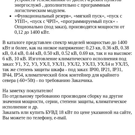
энергослужб , дополнительно с программным
логистическим модулем.
«Функциональный резерв«, «мягкий пуск«, «пуск с
УПП«, «пуск с ЧРП«, «программируемый пуск« -
Опционально (под заказ), производятся мощности от
0,12 до 1400 кВт.
В каталоге представлен спектр моделей мощностью до 1400
кВт и более, как на низкое напряжение: 0.23 кв, 0.36 кВ, 0.38
кВ, 0.4 кВ, 0.44 кВ, 0.50 кВ, 0.52 кВ, 0.69 кв, так и на высокое:
6 кВ, 10 кВ. Изготовление климатического исполнения под
заказ: У1, У2, У3, УХЛ, УХЛ1, УХЛ2, УХЛ3, УХЛ4 и УХЛ5,
так же степень защиты шкафа - под заказ: IP00, IP21, IP31,
IP44, IP54, климатический блок контейнер для крайнего
севера (-60+50t) - по требованию Заказчика.
На заметку покупателю!
По отдельному требованию производим сборку на другие
значения мощности, серии, степени защиты, климатическое
исполнение и др.
Заказать или купить БУВД 18 кВт по цене указанной на сайте,
Вы можете по телефону, e-mail.