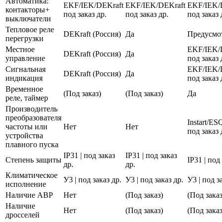
Автоматика:
EKF/IEK/DEKraft
EKF/IEK/DEKraft
EKF/IEK/
контакторы+
под заказ др.
под заказ др.
под заказ 
выключатели
Тепловое реле
DEKraft (Россия)
Да
Предусмо
перегрузки
Местное
EKF/IEK/
DEKraft (Россия)
Да
управление
под заказ 
Сигнальная
EKF/IEK/
DEKraft (Россия)
Да
индикация
под заказ 
Временное
(Под заказ)
(Под заказ)
Да
реле, таймер
Производитель
преобразователя
Instart/E
частоты или
Нет
Нет
под заказ 
устройства
плавного пуска
IP31 | под заказ
IP31 | под заказ
Степень защиты
IP31 | под
др.
др.
Климатическое
У3 | под заказ др.
У3 | под заказ др.
У3 | под з
исполнение
Наличие АВР
Нет
(Под заказ)
(Под заказ
Наличие
Нет
(Под заказ)
(Под заказ
дросселей