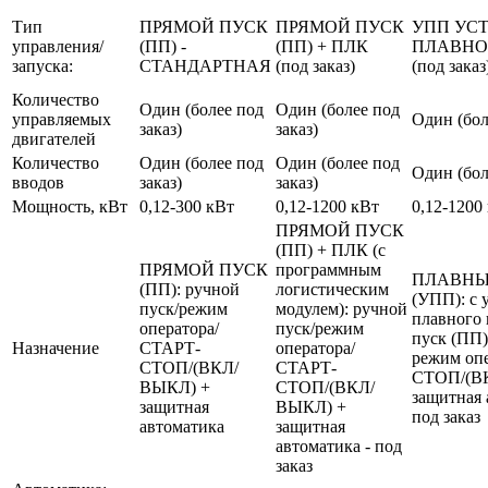
Тип
ПРЯМОЙ ПУСК
ПРЯМОЙ ПУСК
УПП УС
управления/
(ПП) -
(ПП) + ПЛК
ПЛАВНО
запуска:
СТАНДАРТНАЯ
(под заказ)
(под заказ
Количество
Один (более под
Один (более под
управляемых
Один (бол
заказ)
заказ)
двигателей
Количество
Один (более под
Один (более под
Один (бол
вводов
заказ)
заказ)
Мощность, кВт
0,12-300 кВт
0,12-1200 кВт
0,12-1200
ПРЯМОЙ ПУСК
(ПП) + ПЛК (с
ПРЯМОЙ ПУСК
программным
ПЛАВНЫ
(ПП): ручной
логистическим
(УПП): с 
пуск/режим
модулем): ручной
плавного 
оператора/
пуск/режим
пуск (ПП)
Назначение
СТАРТ-
оператора/
режим оп
СТОП/(ВКЛ/
СТАРТ-
СТОП/(В
ВЫКЛ) +
СТОП/(ВКЛ/
защитная 
защитная
ВЫКЛ) +
под заказ
автоматика
защитная
автоматика - под
заказ