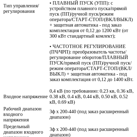
• ПЛАВНЫЙ ПУСК (УПП): с
Тип управления/
устройством плавного пуска/прямой
регулирования
пуск (ПП)/ручной пуск/режим
оператора/СТАРТ-СТОП/(ВКЛ/ВЫКЛ)
+ защитная автоматика - под заказ
комплектация от 0,12 до 1200 кВт (от
300 кВт стандартный комлект);
• ЧАСТОТНОЕ РЕГУЛИРОВАНИЕ
(ПЧ/ЧРП): преобразователь частоты/
регулирование оборотов/ПЛАВНЫЙ
ПУСК/прямой пуск (ПП)/ручной пуск/
режим оператора/СТАРТ-СТОП/(ВКЛ/
ВЫКЛ) + защитная автоматика - под
заказ комплектация от 0,12 до 1400 кВт.
0,4 кВ (по требованию: 0.23 кв, 0.36 кВ,
Входное напряжение
0.38 кВ, 0.4 кВ, 0.44 кВ, 0.50 кВ, 0.52
кВ, 0.69 кВ)
Рабочий диапазон
3ф х 200-440 (под заказ расширенный
входного
диапазон)
напряжения
Предельный
3ф х 200-440 (под заказ расширенный
диапазон входного
диапазон)