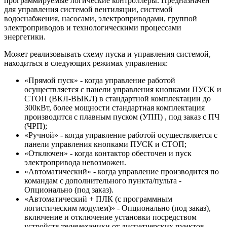
программируемые логические контроллеры. Предназначен
для управления системой вентиляции, системой
водоснабжения, насосами, электроприводами, группой
электроприводов и технологическими процессами
энергетики.
Может реализовывать схему пуска и управления системой,
находиться в следующих режимах управления:
«Прямой пуск» - когда управление работой
осуществляется с панели управления кнопками ПУСК и
СТОП (ВКЛ-ВЫКЛ) в стандартной комплектации до
300кВт, более мощности стандартная комплектация
производится с плавным пуском (УПП) , под заказ с ПЧ
(ЧРП);
«Ручной» - когда управление работой осуществляется с
панели управления кнопками ПУСК и СТОП;
«Отключен» - когда контактор обесточен и пуск
электропривода невозможен.
«Автоматический» - когда управление производится по
командам с дополнительного пункта/пульта -
Опционально (под заказ).
«Автоматический + ПЛК (с программным
логистическим модулем)» - Опционально (под заказ),
включение и отключение установки посредством
устройств телемеханики от диспетчерских пунктов