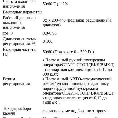
Частота входного
50/60 Гц ± 2%
напряжения
Выходные параметры
Рабочий диапазон
3ф х 200-440 (под заказ расширенный
выходного
диапазон)
напряжения
cos Ф
0,8-0,98
Диапазон системы
0-100
регулирования, %
Выходная частота,
50/60 (Под заказ: 0 – 599 Гц)
Гц
• Постоянный ручной пуск/режим
оператора/СТАРТ-СТОП/(ВКЛ/ВЫКЛ)
- стандартная комплектация от 0,12 до
300 кВт;
Режим
• Постоянный АВТО-автоматический
регулирования
режим/пуск/остановка по заданному
параметру/ручной пуск/режим
оператора/СТАРТ-СТОП/(ВКЛ/ВЫКЛ)
- под заказ комплектация от 0,12 до
1400 кВт.
Ток для выбора
согласно схеме подбора по запросу
кабеля