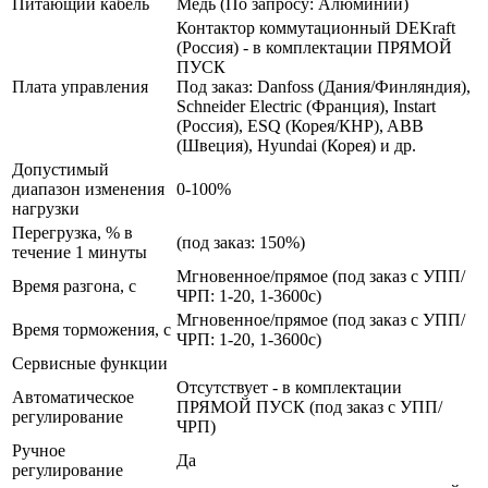
Питающий кабель
Медь (По запросу: Алюминий)
Контактор коммутационный DEKraft
(Россия) - в комплектации ПРЯМОЙ
ПУСК
Плата управления
Под заказ: Danfoss (Дания/Финляндия),
Schneider Electric (Франция), Instart
(Россия), ESQ (Корея/КНР), ABB
(Швеция), Hyundai (Корея) и др.
Допустимый
диапазон изменения
0-100%
нагрузки
Перегрузка, % в
(под заказ: 150%)
течение 1 минуты
Мгновенное/прямое (под заказ с УПП/
Время разгона, с
ЧРП: 1-20, 1-3600с)
Мгновенное/прямое (под заказ с УПП/
Время торможения, с
ЧРП: 1-20, 1-3600с)
Сервисные функции
Отсутствует - в комплектации
Автоматическое
ПРЯМОЙ ПУСК (под заказ с УПП/
регулирование
ЧРП)
Ручное
Да
регулирование