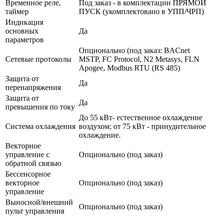
Временное реле,
Под заказ - в комплектации ПРЯМОЙ
таймер
ПУСК (укомплектовано в УПП/ЧРП)
Индикация
основных
Да
параметров
Опционально (под заказ: BACnet
Сетевые протоколы
MSTP, FC Protocol, N2 Metasys, FLN
Apogee, Modbus RTU (RS 485)
Защита от
Да
перенапряжения
Защита от
Да
превышения по току
До 55 кВт- естественное охлаждение
Система охлаждения
воздухом; от 75 кВт - принудительное
охлаждение.
Векторное
управление с
Опционально (под заказ)
обратной связью
Бессенсорное
векторное
Опционально (под заказ)
управление
Выносной/внешний
Опционально (под заказ)
пульт управления