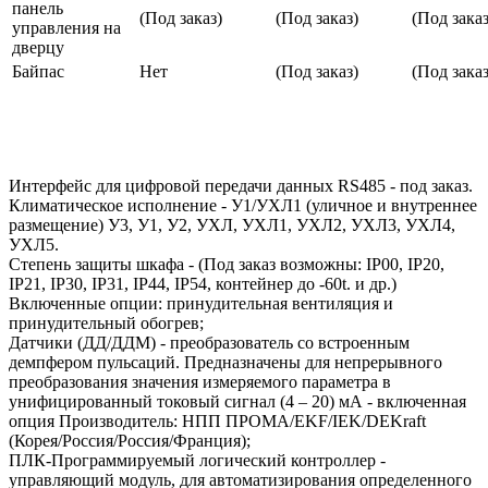
панель
(Под заказ)
(Под заказ)
(Под заказ
управления на
дверцу
Байпас
Нет
(Под заказ)
(Под заказ
Интерфейс для цифровой передачи данных RS485 - под заказ.
Климатическое исполнение - У1/УХЛ1 (уличное и внутреннее
размещение) У3, У1, У2, УХЛ, УХЛ1, УХЛ2, УХЛ3, УХЛ4,
УХЛ5.
Степень защиты шкафа - (Под заказ возможны: IP00, IP20,
IP21, IP30, IP31, IP44, IP54, контейнер до -60t. и др.)
Включенные опции: принудительная вентиляция и
принудительный обогрев;
Датчики (ДД/ДДМ) - преобразователь со встроенным
демпфером пульсаций. Предназначены для непрерывного
преобразования значения измеряемого параметра в
унифицированный токовый сигнал (4 – 20) мА - включенная
опция Производитель: НПП ПРОМА/EKF/IEK/DEKraft
(Корея/Россия/Россия/Франция);
ПЛК-Программируемый логический контроллер -
управляющий модуль, для автоматизирования определенного