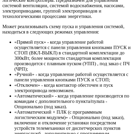
логические контроллеры. Предназначен для управления
системой вентиляции, системой водоснабжения, насосами,
электроприводами, группой электроприводов и
технологическими процессами энергетики.
Может реализовывать схему пуска и управления системой,
находиться в следующих режимах управления:
«Прямой пуск» - когда управление работой
осуществляется с панели управления кнопками ПУСК и
СТОП (ВКЛ-ВЫКЛ) в стандартной комплектации до
300кВт, более мощности стандартная комплектация
производится с плавным пуском (УПП) , под заказ с ПЧ
(ЧРП);
«Ручной» - когда управление работой осуществляется с
панели управления кнопками ПУСК и СТОП;
«Отключен» - когда контактор обесточен и пуск
электропривода невозможен.
«Автоматический» - когда управление производится по
командам с дополнительного пункта/пульта -
Опционально (под заказ).
«Автоматический + ПЛК (с программным
логистическим модулем)» - Опционально (под заказ),
включение и отключение установки посредством
устройств телемеханики от диспетчерских пунктов
энергослужб , дополнительно с программным