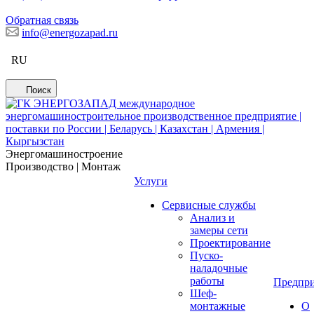
Обратная связь
info@energozapad.ru
RU
Поиск
Энергомашиностроение
Производство | Монтаж
Услуги
Сервисные службы
Анализ и
замеры сети
Проектирование
Пуско-
наладочные
работы
Предпри
Шеф-
монтажные
О