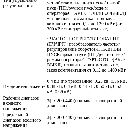
Тип управления/
устройством плавного пуска/прямой
регулирования
пуск (ПП)/ручной пуск/режим
оператора/СТАРТ-СТОП/(ВКЛ/ВЫКЛ)
+ защитная автоматика - под заказ
комплектация от 0,12 до 1200 кВт (от
300 кВт стандартный комлект);
• ЧАСТОТНОЕ РЕГУЛИРОВАНИЕ
(ПЧ/ЧРП): преобразователь частоты/
регулирование оборотов/ПЛАВНЫЙ
ПУСК/прямой пуск (ПП)/ручной пуск/
режим оператора/СТАРТ-СТОП/(ВКЛ/
ВЫКЛ) + защитная автоматика - под
заказ комплектация от 0,12 до 1400 кВт.
0,4 кВ (по требованию: 0.23 кв, 0.36 кВ,
Входное напряжение
0.38 кВ, 0.4 кВ, 0.44 кВ, 0.50 кВ, 0.52
кВ, 0.69 кВ)
Рабочий диапазон
3ф х 200-440 (под заказ расширенный
входного
диапазон)
напряжения
Предельный
3ф х 200-440 (под заказ расширенный
диапазон входного
диапазон)
напряжения