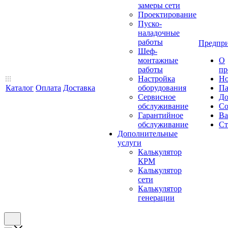
замеры сети
Проектирование
Пуско-
наладочные
работы
Предпри
Шеф-
монтажные
О
работы
пр
Настройка
Но
Каталог
Оплата
Доставка
оборудования
Па
Сервисное
До
обслуживание
Со
Гарантийное
Ва
обслуживание
Ст
Дополнительные
услуги
Калькулятор
КРМ
Калькулятор
сети
Калькулятор
генерации