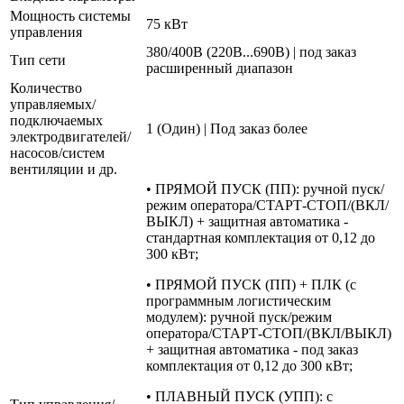
Мощность системы
75 кВт
управления
380/400В (220В...690В) | под заказ
Тип сети
расширенный диапазон
Количество
управляемых/
подключаемых
1 (Один) | Под заказ более
электродвигателей/
насосов/систем
вентиляции и др.
• ПРЯМОЙ ПУСК (ПП): ручной пуск/
режим оператора/СТАРТ-СТОП/(ВКЛ/
ВЫКЛ) + защитная автоматика -
стандартная комплектация от 0,12 до
300 кВт;
• ПРЯМОЙ ПУСК (ПП) + ПЛК (с
программным логистическим
модулем): ручной пуск/режим
оператора/СТАРТ-СТОП/(ВКЛ/ВЫКЛ)
+ защитная автоматика - под заказ
комплектация от 0,12 до 300 кВт;
• ПЛАВНЫЙ ПУСК (УПП): с