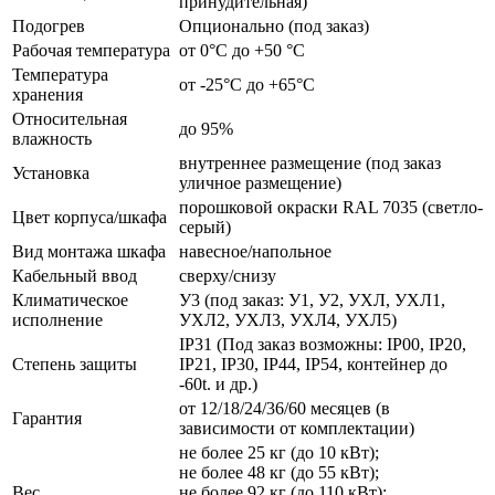
принудительная)
Подогрев
Опционально (под заказ)
Рабочая температура
от 0°C до +50 °C
Температура
от -25°C до +65°C
хранения
Относительная
до 95%
влажность
внутреннее размещение (под заказ
Установка
уличное размещение)
порошковой окраски RAL 7035 (светло-
Цвет корпуса/шкафа
серый)
Вид монтажа шкафа
навесное/напольное
Кабельный ввод
сверху/снизу
Климатическое
У3 (под заказ: У1, У2, УХЛ, УХЛ1,
исполнение
УХЛ2, УХЛ3, УХЛ4, УХЛ5)
IP31 (Под заказ возможны: IP00, IP20,
Степень защиты
IP21, IP30, IP44, IP54, контейнер до
-60t. и др.)
от 12/18/24/36/60 месяцев (в
Гарантия
зависимости от комплектации)
не более 25 кг (до 10 кВт);
не более 48 кг (до 55 кВт);
Вес
не более 92 кг (до 110 кВт);