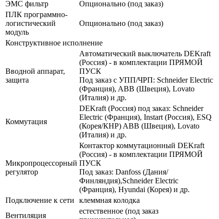
ЭМС фильтр
Опционально (под заказ)
ПЛК программно-
логистический
Опционально (под заказ)
модуль
Конструктивное исполнение
Автоматический выключатель DEKraft
(Россия) - в комплектации ПРЯМОЙ
Вводной аппарат,
ПУСК
защита
Под заказ с УПП/ЧРП: Schneider Electric
(Франция), ABB (Швеция), Lovato
(Италия) и др.
DEKraft (Россия) под заказ: Schneider
Electric (Франция), Instart (Россия), ESQ
Коммутация
(Корея/КНР) ABB (Швеция), Lovato
(Италия) и др.
Контактор коммутационный DEKraft
(Россия) - в комплектации ПРЯМОЙ
Микропроцессорный
ПУСК
регулятор
Под заказ: Danfoss (Дания/
Финляндия),Schneider Electric
(Франция), Hyundai (Корея) и др.
Подключение к сети
клеммная колодка
естественное (под заказ
Вентиляция