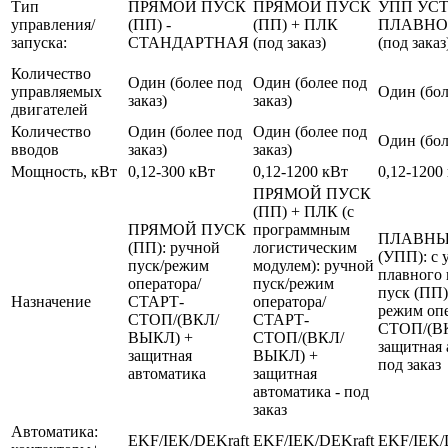
Тип
ПРЯМОЙ ПУСК
ПРЯМОЙ ПУСК
УПП УС
управления/
(ПП) -
(ПП) + ПЛК
ПЛАВНО
запуска:
СТАНДАРТНАЯ
(под заказ)
(под заказ
Количество
Один (более под
Один (более под
управляемых
Один (бол
заказ)
заказ)
двигателей
Количество
Один (более под
Один (более под
Один (бол
вводов
заказ)
заказ)
Мощность, кВт
0,12-300 кВт
0,12-1200 кВт
0,12-1200
ПРЯМОЙ ПУСК
(ПП) + ПЛК (с
ПРЯМОЙ ПУСК
программным
ПЛАВНЫ
(ПП): ручной
логистическим
(УПП): с 
пуск/режим
модулем): ручной
плавного 
оператора/
пуск/режим
пуск (ПП)
Назначение
СТАРТ-
оператора/
режим оп
СТОП/(ВКЛ/
СТАРТ-
СТОП/(В
ВЫКЛ) +
СТОП/(ВКЛ/
защитная 
защитная
ВЫКЛ) +
под заказ
автоматика
защитная
автоматика - под
заказ
Автоматика:
EKF/IEK/DEKraft
EKF/IEK/DEKraft
EKF/IEK/