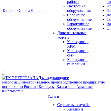
работы
пр
Настройка
Но
Каталог
Оплата
Доставка
оборудования
Па
Сервисное
До
обслуживание
Со
Гарантийное
Ва
обслуживание
Ст
Дополнительные
услуги
Калькулятор
КРМ
Калькулятор
сети
Калькулятор
генерации
Услуги
Сервисные службы
Анализ и