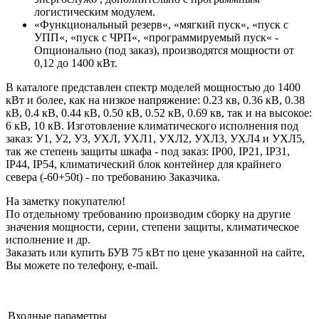
логистическим модулем.
«Функциональный резерв«, «мягкий пуск«, «пуск с
УПП«, «пуск с ЧРП«, «программируемый пуск« -
Опционально (под заказ), производятся мощности от
0,12 до 1400 кВт.
В каталоге представлен спектр моделей мощностью до 1400
кВт и более, как на низкое напряжение: 0.23 кв, 0.36 кВ, 0.38
кВ, 0.4 кВ, 0.44 кВ, 0.50 кВ, 0.52 кВ, 0.69 кв, так и на высокое:
6 кВ, 10 кВ. Изготовление климатического исполнения под
заказ: У1, У2, У3, УХЛ, УХЛ1, УХЛ2, УХЛ3, УХЛ4 и УХЛ5,
так же степень защиты шкафа - под заказ: IP00, IP21, IP31,
IP44, IP54, климатический блок контейнер для крайнего
севера (-60+50t) - по требованию Заказчика.
На заметку покупателю!
По отдельному требованию производим сборку на другие
значения мощности, серии, степени защиты, климатическое
исполнение и др.
Заказать или купить БУВ 75 кВт по цене указанной на сайте,
Вы можете по телефону, e-mail.
Входные параметры