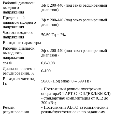
Рабочий диапазон
3ф х 200-440 (под заказ расширенный
входного
диапазон)
напряжения
Предельный
3ф х 200-440 (под заказ расширенный
диапазон входного
диапазон)
напряжения
Частота входного
50/60 Гц ± 2%
напряжения
Выходные параметры
Рабочий диапазон
3ф х 200-440 (под заказ расширенный
выходного
диапазон)
напряжения
cos Ф
0,8-0,98
Диапазон системы
0-100
регулирования, %
Выходная частота,
50/60 (Под заказ: 0 – 599 Гц)
Гц
• Постоянный ручной пуск/режим
оператора/СТАРТ-СТОП/(ВКЛ/ВЫКЛ)
- стандартная комплектация от 0,12 до
300 кВт;
Режим
• Постоянный АВТО-автоматический
регулирования
режим/пуск/остановка по заданному