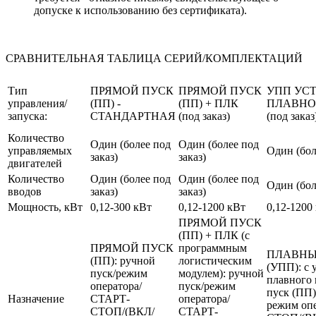
допуске к использованию без сертификата).
СРАВНИТЕЛЬНАЯ ТАБЛИЦА СЕРИЙ/КОМПЛЕКТАЦИЙ
Тип
ПРЯМОЙ ПУСК
ПРЯМОЙ ПУСК
УПП УС
управления/
(ПП) -
(ПП) + ПЛК
ПЛАВНО
запуска:
СТАНДАРТНАЯ
(под заказ)
(под заказ
Количество
Один (более под
Один (более под
управляемых
Один (бол
заказ)
заказ)
двигателей
Количество
Один (более под
Один (более под
Один (бол
вводов
заказ)
заказ)
Мощность, кВт
0,12-300 кВт
0,12-1200 кВт
0,12-1200
ПРЯМОЙ ПУСК
(ПП) + ПЛК (с
ПРЯМОЙ ПУСК
программным
ПЛАВНЫ
(ПП): ручной
логистическим
(УПП): с 
пуск/режим
модулем): ручной
плавного 
оператора/
пуск/режим
пуск (ПП)
Назначение
СТАРТ-
оператора/
режим оп
СТОП/(ВКЛ/
СТАРТ-