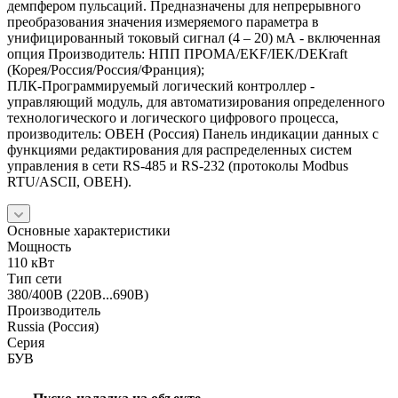
демпфером пульсаций. Предназначены для непрерывного
преобразования значения измеряемого параметра в
унифицированный токовый сигнал (4 – 20) мА - включенная
опция Производитель: НПП ПРОМА/EKF/IEK/DEKraft
(Корея/Россия/Россия/Франция);
ПЛК-Программируемый логический контроллер -
управляющий модуль, для автоматизирования определенного
технологического и логического цифрового процесса,
производитель: ОВЕН (Россия) Панель индикации данных с
функциями редактирования для распределенных систем
управления в сети RS-485 и RS-232 (протоколы Modbus
RTU/ASCII, ОВЕН).
Основные характеристики
Мощность
110 кВт
Тип сети
380/400В (220В...690В)
Производитель
Russia (Россия)
Серия
БУВ