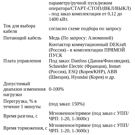
параметру/ручной пуск/режим
оператора/СТАРТ-СТОП/(ВКЛ/ВЫКЛ)
- под заказ комплектация от 0,12 до
1400 кВт.
Ток для выбора
согласно схеме подбора по запросу
кабеля
Питающий кабель
Медь (По запросу: Алюминий)
Контактор коммутационный DEKraft
(Россия) - в комплектации ПРЯМОЙ
ПУСК
Плата управления
Под заказ: Danfoss (Дания/Финляндия),
Schneider Electric (Франция), Instart
(Россия), ESQ (Корея/КНР), ABB
(Швеция), Hyundai (Корея) и др.
Допустимый
диапазон изменения
0-100%
нагрузки
Перегрузка, % в
(под заказ: 150%)
течение 1 минуты
Мгновенное/прямое (под заказ с УПП/
Время разгона, с
ЧРП: 1-20, 1-3600с)
Мгновенное/прямое (под заказ с УПП/
Время торможения, с
ЧРП: 1-20, 1-3600с)