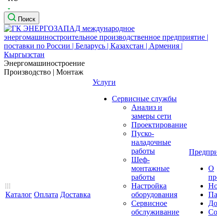
Поиск
Энергомашиностроение
Производство | Монтаж
Услуги
Сервисные службы
Анализ и
замеры сети
Проектирование
Пуско-
наладочные
работы
Предпри
Шеф-
монтажные
О
работы
пр
Настройка
Но
Каталог
Оплата
Доставка
оборудования
Па
Сервисное
До
обслуживание
Со