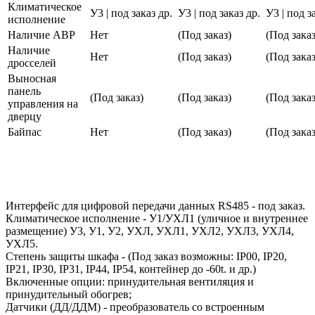
Климатическое
У3 | под заказ др.
У3 | под заказ др.
У3 | под з
исполнение
Наличие АВР
Нет
(Под заказ)
(Под заказ
Наличие
Нет
(Под заказ)
(Под заказ
дросселей
Выносная
панель
(Под заказ)
(Под заказ)
(Под заказ
управления на
дверцу
Байпас
Нет
(Под заказ)
(Под заказ
Интерфейс для цифровой передачи данных RS485 - под заказ.
Климатическое исполнение - У1/УХЛ1 (уличное и внутреннее
размещение) У3, У1, У2, УХЛ, УХЛ1, УХЛ2, УХЛ3, УХЛ4,
УХЛ5.
Степень защиты шкафа - (Под заказ возможны: IP00, IP20,
IP21, IP30, IP31, IP44, IP54, контейнер до -60t. и др.)
Включенные опции: принудительная вентиляция и
принудительный обогрев;
Датчики (ДД/ДДМ) - преобразователь со встроенным