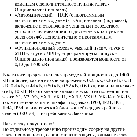
командам с дополнительного пункта/пульта -
Опционально (под заказ).
«Автоматический + ПЛК (с программным
логистическим модулем)» - Опционально (под заказ),
включение и отключение установки посредством
устройств телемеханики от диспетчерских пунктов
энергослужб , дополнительно с программным
логистическим модулем.
«Функциональный резерв«, «мягкий пуск«, «пуск с
УПП«, «пуск с ЧРП«, «программируемый пуск« -
Опционально (под заказ), производятся мощности от
0,12 до 1400 кВт.
В каталоге представлен спектр моделей мощностью до 1400
кВт и более, как на низкое напряжение: 0.23 кв, 0.36 кВ, 0.38
кВ, 0.4 кВ, 0.44 кВ, 0.50 кВ, 0.52 кВ, 0.69 кв, так и на высокое:
6 кВ, 10 кВ. Изготовление климатического исполнения под
заказ: У1, У2, У3, УХЛ, УХЛ1, УХЛ2, УХЛ3, УХЛ4 и УХЛ5,
так же степень защиты шкафа - под заказ: IP00, IP21, IP31,
IP44, IP54, климатический блок контейнер для крайнего
севера (-60+50t) - по требованию Заказчика.
На заметку покупателю!
По отдельному требованию производим сборку на другие
значения мощности, серии, степени защиты, климатическое