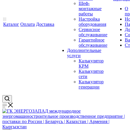
Шеф-
монтажные
О
работы
пр
Настройка
Но
Каталог
Оплата
Доставка
оборудования
Па
Сервисное
До
обслуживание
Со
Гарантийное
Ва
обслуживание
Ст
Дополнительные
услуги
Калькулятор
КРМ
Калькулятор
сети
Калькулятор
генерации