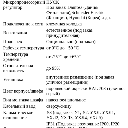
Микропроцессорный
ПУСК
регулятор
Под заказ: Danfoss (Дания/
Финляндия),Schneider Electric
(Франция), Hyundai (Корея) и др.
Подключение к сети
клеммная колодка
естественное (под заказ
Вентиляция
принудительная)
Подогрев
Опционально (под заказ)
Рабочая температура
от 0°C до +50 °C
Температура
от -25°C до +65°C
хранения
Относительная
до 95%
влажность
внутреннее размещение (под заказ
Установка
уличное размещение)
порошковой окраски RAL 7035 (светло-
Цвет корпуса/шкафа
серый)
Вид монтажа шкафа
навесное/напольное
Кабельный ввод
сверху/снизу
Климатическое
У3 (под заказ: У1, У2, УХЛ, УХЛ1,
исполнение
УХЛ2, УХЛ3, УХЛ4, УХЛ5)
IP31 (Под заказ возможны: IP00, IP20,