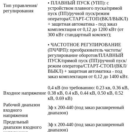
• ПЛАВНЫЙ ПУСК (УПП): с
Тип управления/
устройством плавного пуска/прямой
регулирования
пуск (ПП)/ручной пуск/режим
оператора/СТАРТ-СТОП/(ВКЛ/ВЫКЛ)
+ защитная автоматика - под заказ
комплектация от 0,12 до 1200 кВт (от
300 кВт стандартный комлект);
• ЧАСТОТНОЕ РЕГУЛИРОВАНИЕ
(ПЧ/ЧРП): преобразователь частоты/
регулирование оборотов/ПЛАВНЫЙ
ПУСК/прямой пуск (ПП)/ручной пуск/
режим оператора/СТАРТ-СТОП/(ВКЛ/
ВЫКЛ) + защитная автоматика - под
заказ комплектация от 0,12 до 1400 кВт.
0,4 кВ (по требованию: 0.23 кв, 0.36 кВ,
Входное напряжение
0.38 кВ, 0.4 кВ, 0.44 кВ, 0.50 кВ, 0.52
кВ, 0.69 кВ)
Рабочий диапазон
3ф х 200-440 (под заказ расширенный
входного
диапазон)
напряжения
Предельный
3ф х 200-440 (под заказ расширенный
диапазон входного
диапазон)