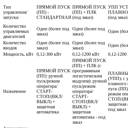
Тип
ПРЯМОЙ ПУСК
ПРЯМОЙ ПУСК
УПП УС
управления/
(ПП) -
(ПП) + ПЛК
ПЛАВНО
запуска:
СТАНДАРТНАЯ
(под заказ)
(под заказ
Количество
Один (более под
Один (более под
управляемых
Один (бол
заказ)
заказ)
двигателей
Количество
Один (более под
Один (более под
Один (бол
вводов
заказ)
заказ)
Мощность, кВт
0,12-300 кВт
0,12-1200 кВт
0,12-1200
ПРЯМОЙ ПУСК
(ПП) + ПЛК (с
ПРЯМОЙ ПУСК
программным
ПЛАВНЫ
(ПП): ручной
логистическим
(УПП): с 
пуск/режим
модулем): ручной
плавного 
оператора/
пуск/режим
пуск (ПП)
Назначение
СТАРТ-
оператора/
режим оп
СТОП/(ВКЛ/
СТАРТ-
СТОП/(В
ВЫКЛ) +
СТОП/(ВКЛ/
защитная 
защитная
ВЫКЛ) +
под заказ
автоматика
защитная
автоматика - под
заказ