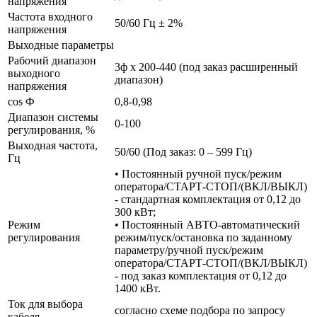
напряжения
Частота входного
50/60 Гц ± 2%
напряжения
Выходные параметры
Рабочий диапазон
3ф х 200-440 (под заказ расширенный
выходного
диапазон)
напряжения
cos Ф
0,8-0,98
Диапазон системы
0-100
регулирования, %
Выходная частота,
50/60 (Под заказ: 0 – 599 Гц)
Гц
• Постоянный ручной пуск/режим
оператора/СТАРТ-СТОП/(ВКЛ/ВЫКЛ)
- стандартная комплектация от 0,12 до
300 кВт;
Режим
• Постоянный АВТО-автоматический
регулирования
режим/пуск/остановка по заданному
параметру/ручной пуск/режим
оператора/СТАРТ-СТОП/(ВКЛ/ВЫКЛ)
- под заказ комплектация от 0,12 до
1400 кВт.
Ток для выбора
согласно схеме подбора по запросу
кабеля