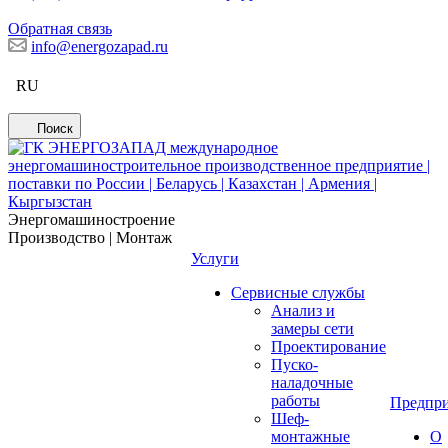
Обратная связь
info@energozapad.ru
RU
Поиск
Энергомашиностроение
Производство | Монтаж
Услуги
Сервисные службы
Анализ и
замеры сети
Проектирование
Пуско-
наладочные
работы
Предпри
Шеф-
монтажные
О