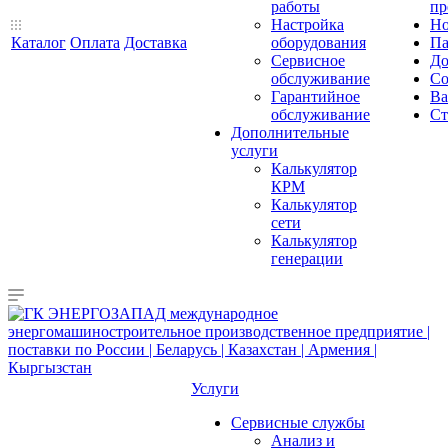
работы
пр
Настройка
Но
Каталог
Оплата
Доставка
оборудования
Па
Сервисное
До
обслуживание
Со
Гарантийное
Ва
обслуживание
Ст
Дополнительные
услуги
Калькулятор
КРМ
Калькулятор
сети
Калькулятор
генерации
Услуги
Сервисные службы
Анализ и