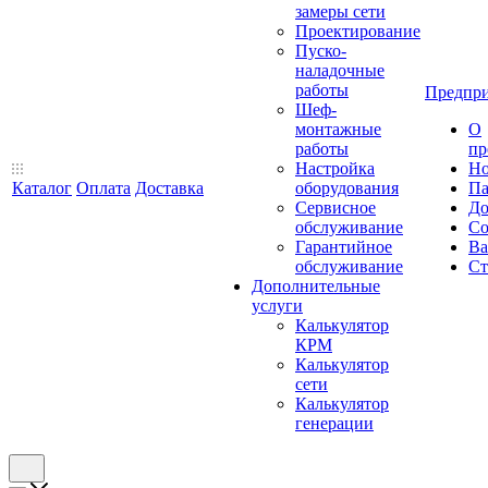
замеры сети
Проектирование
Пуско-
наладочные
работы
Предпри
Шеф-
монтажные
О
работы
пр
Настройка
Но
Каталог
Оплата
Доставка
оборудования
Па
Сервисное
До
обслуживание
Со
Гарантийное
Ва
обслуживание
Ст
Дополнительные
услуги
Калькулятор
КРМ
Калькулятор
сети
Калькулятор
генерации