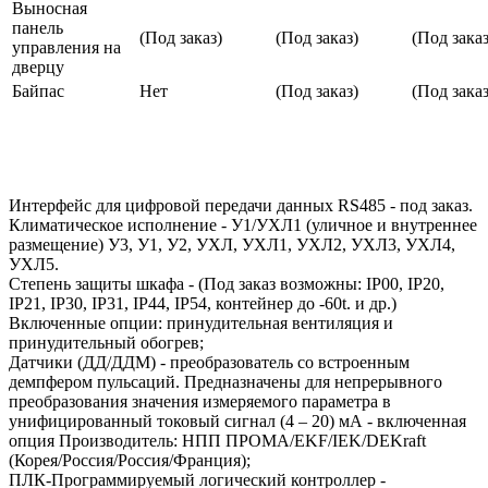
Выносная
панель
(Под заказ)
(Под заказ)
(Под заказ
управления на
дверцу
Байпас
Нет
(Под заказ)
(Под заказ
Интерфейс для цифровой передачи данных RS485 - под заказ.
Климатическое исполнение - У1/УХЛ1 (уличное и внутреннее
размещение) У3, У1, У2, УХЛ, УХЛ1, УХЛ2, УХЛ3, УХЛ4,
УХЛ5.
Степень защиты шкафа - (Под заказ возможны: IP00, IP20,
IP21, IP30, IP31, IP44, IP54, контейнер до -60t. и др.)
Включенные опции: принудительная вентиляция и
принудительный обогрев;
Датчики (ДД/ДДМ) - преобразователь со встроенным
демпфером пульсаций. Предназначены для непрерывного
преобразования значения измеряемого параметра в
унифицированный токовый сигнал (4 – 20) мА - включенная
опция Производитель: НПП ПРОМА/EKF/IEK/DEKraft
(Корея/Россия/Россия/Франция);
ПЛК-Программируемый логический контроллер -