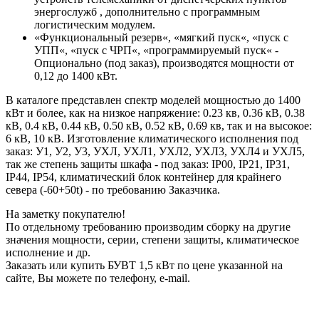
энергослужб , дополнительно с программным
логистическим модулем.
«Функциональный резерв«, «мягкий пуск«, «пуск с
УПП«, «пуск с ЧРП«, «программируемый пуск« -
Опционально (под заказ), производятся мощности от
0,12 до 1400 кВт.
В каталоге представлен спектр моделей мощностью до 1400
кВт и более, как на низкое напряжение: 0.23 кв, 0.36 кВ, 0.38
кВ, 0.4 кВ, 0.44 кВ, 0.50 кВ, 0.52 кВ, 0.69 кв, так и на высокое:
6 кВ, 10 кВ. Изготовление климатического исполнения под
заказ: У1, У2, У3, УХЛ, УХЛ1, УХЛ2, УХЛ3, УХЛ4 и УХЛ5,
так же степень защиты шкафа - под заказ: IP00, IP21, IP31,
IP44, IP54, климатический блок контейнер для крайнего
севера (-60+50t) - по требованию Заказчика.
На заметку покупателю!
По отдельному требованию производим сборку на другие
значения мощности, серии, степени защиты, климатическое
исполнение и др.
Заказать или купить БУВТ 1,5 кВт по цене указанной на
сайте, Вы можете по телефону, e-mail.