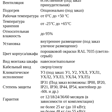
естественное (под заказ
Вентиляция
принудительная)
Подогрев
Опционально (под заказ)
Рабочая температура
от 0°C до +50 °C
Температура
от -25°C до +65°C
хранения
Относительная
до 95%
влажность
внутреннее размещение (под заказ
Установка
уличное размещение)
порошковой окраски RAL 7035 (светло-
Цвет корпуса/шкафа
серый)
Вид монтажа шкафа
навесное/напольное
Кабельный ввод
сверху/снизу
Климатическое
У3 (под заказ: У1, У2, УХЛ, УХЛ1,
исполнение
УХЛ2, УХЛ3, УХЛ4, УХЛ5)
IP31 (Под заказ возможны: IP00, IP20,
Степень защиты
IP21, IP30, IP44, IP54, контейнер до
-60t. и др.)
от 12/18/24/36/60 месяцев (в
Гарантия
зависимости от комплектации)
не более 25 кг (до 10 кВт);
не более 48 кг (до 55 кВт);