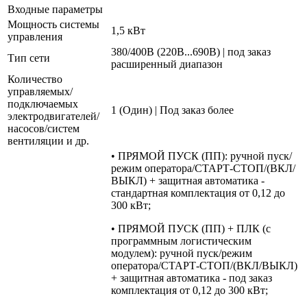
Входные параметры
Мощность системы
1,5 кВт
управления
380/400В (220В...690В) | под заказ
Тип сети
расширенный диапазон
Количество
управляемых/
подключаемых
1 (Один) | Под заказ более
электродвигателей/
насосов/систем
вентиляции и др.
• ПРЯМОЙ ПУСК (ПП): ручной пуск/
режим оператора/СТАРТ-СТОП/(ВКЛ/
ВЫКЛ) + защитная автоматика -
стандартная комплектация от 0,12 до
300 кВт;
• ПРЯМОЙ ПУСК (ПП) + ПЛК (с
программным логистическим
модулем): ручной пуск/режим
оператора/СТАРТ-СТОП/(ВКЛ/ВЫКЛ)
+ защитная автоматика - под заказ
комплектация от 0,12 до 300 кВт;