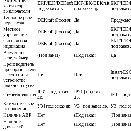
Автоматика:
EKF/IEK/DEKraft
EKF/IEK/DEKraft
EKF/IEK/
контакторы+
под заказ др.
под заказ др.
под заказ 
выключатели
Тепловое реле
DEKraft (Россия)
Да
Предусмо
перегрузки
Местное
EKF/IEK/
DEKraft (Россия)
Да
управление
под заказ 
Сигнальная
EKF/IEK/
DEKraft (Россия)
Да
индикация
под заказ 
Временное
(Под заказ)
(Под заказ)
Да
реле, таймер
Производитель
преобразователя
Instart/E
частоты или
Нет
Нет
под заказ 
устройства
плавного пуска
IP31 | под заказ
IP31 | под заказ
Степень защиты
IP31 | под
др.
др.
Климатическое
У3 | под заказ др.
У3 | под заказ др.
У3 | под з
исполнение
Наличие АВР
Нет
(Под заказ)
(Под заказ
Наличие
Нет
(Под заказ)
(Под заказ
дросселей