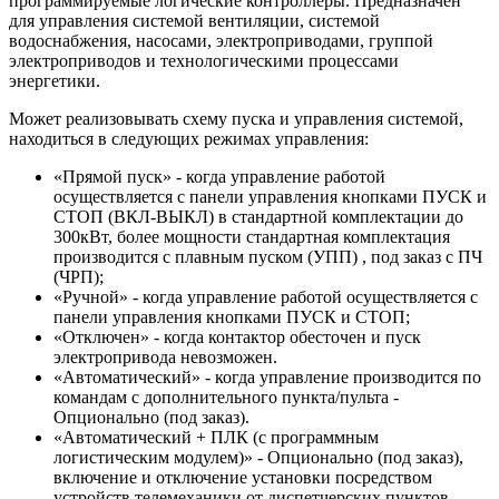
программируемые логические контроллеры. Предназначен
для управления системой вентиляции, системой
водоснабжения, насосами, электроприводами, группой
электроприводов и технологическими процессами
энергетики.
Может реализовывать схему пуска и управления системой,
находиться в следующих режимах управления:
«Прямой пуск» - когда управление работой
осуществляется с панели управления кнопками ПУСК и
СТОП (ВКЛ-ВЫКЛ) в стандартной комплектации до
300кВт, более мощности стандартная комплектация
производится с плавным пуском (УПП) , под заказ с ПЧ
(ЧРП);
«Ручной» - когда управление работой осуществляется с
панели управления кнопками ПУСК и СТОП;
«Отключен» - когда контактор обесточен и пуск
электропривода невозможен.
«Автоматический» - когда управление производится по
командам с дополнительного пункта/пульта -
Опционально (под заказ).
«Автоматический + ПЛК (с программным
логистическим модулем)» - Опционально (под заказ),
включение и отключение установки посредством
устройств телемеханики от диспетчерских пунктов