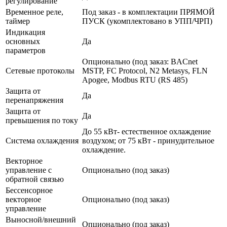
регулирование
Временное реле,
Под заказ - в комплектации ПРЯМОЙ
таймер
ПУСК (укомплектовано в УПП/ЧРП)
Индикация
основных
Да
параметров
Опционально (под заказ: BACnet
Сетевые протоколы
MSTP, FC Protocol, N2 Metasys, FLN
Apogee, Modbus RTU (RS 485)
Защита от
Да
перенапряжения
Защита от
Да
превышения по току
До 55 кВт- естественное охлаждение
Система охлаждения
воздухом; от 75 кВт - принудительное
охлаждение.
Векторное
управление с
Опционально (под заказ)
обратной связью
Бессенсорное
векторное
Опционально (под заказ)
управление
Выносной/внешний
Опционально (под заказ)