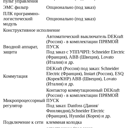
пульт управления
ЭМС фильтр
Опционально (под заказ)
ПЛК программно-
логистический
Опционально (под заказ)
модуль
Конструктивное исполнение
Автоматический выключатель DEKraft
(Россия) - в комплектации ПРЯМОЙ
Вводной аппарат,
ПУСК
защита
Под заказ с УПП/ЧРП: Schneider Electric
(Франция), ABB (Швеция), Lovato
(Италия) и др.
DEKraft (Россия) под заказ: Schneider
Electric (Франция), Instart (Россия), ESQ
Коммутация
(Корея/КНР) ABB (Швеция), Lovato
(Италия) и др.
Контактор коммутационный DEKraft
(Россия) - в комплектации ПРЯМОЙ
Микропроцессорный
ПУСК
регулятор
Под заказ: Danfoss (Дания/
Финляндия),Schneider Electric
(Франция), Hyundai (Корея) и др.
Подключение к сети
клеммная колодка