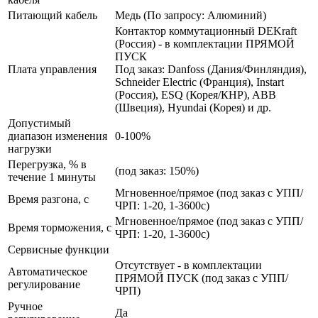
Питающий кабель
Медь (По запросу: Алюминий)
Контактор коммутационный DEKraft
(Россия) - в комплектации ПРЯМОЙ
ПУСК
Плата управления
Под заказ: Danfoss (Дания/Финляндия),
Schneider Electric (Франция), Instart
(Россия), ESQ (Корея/КНР), ABB
(Швеция), Hyundai (Корея) и др.
Допустимый
диапазон изменения
0-100%
нагрузки
Перегрузка, % в
(под заказ: 150%)
течение 1 минуты
Мгновенное/прямое (под заказ с УПП/
Время разгона, с
ЧРП: 1-20, 1-3600с)
Мгновенное/прямое (под заказ с УПП/
Время торможения, с
ЧРП: 1-20, 1-3600с)
Сервисные функции
Отсутствует - в комплектации
Автоматическое
ПРЯМОЙ ПУСК (под заказ с УПП/
регулирование
ЧРП)
Ручное
Да