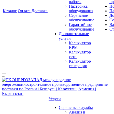
работы
пр
Настройка
Но
Каталог
Оплата
Доставка
оборудования
Па
Сервисное
До
обслуживание
Со
Гарантийное
Ва
обслуживание
Ст
Дополнительные
услуги
Калькулятор
КРМ
Калькулятор
сети
Калькулятор
генерации
Услуги
Сервисные службы
Анализ и