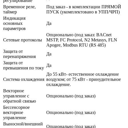
регулирование
Временное реле,
Под заказ - в комплектации ПРЯМОЙ
таймер
ПУСК (укомплектовано в УПП/ЧРП)
Индикация
основных
Да
параметров
Опционально (под заказ: BACnet
Сетевые протоколы
MSTP, FC Protocol, N2 Metasys, FLN
Apogee, Modbus RTU (RS 485)
Защита от
Да
перенапряжения
Защита от
Да
превышения по току
До 55 кВт- естественное охлаждение
Система охлаждения
воздухом; от 75 кВт - принудительное
охлаждение.
Векторное
управление с
Опционально (под заказ)
обратной связью
Бессенсорное
векторное
Опционально (под заказ)
управление
Выносной/внешний
Опционально (под заказ)