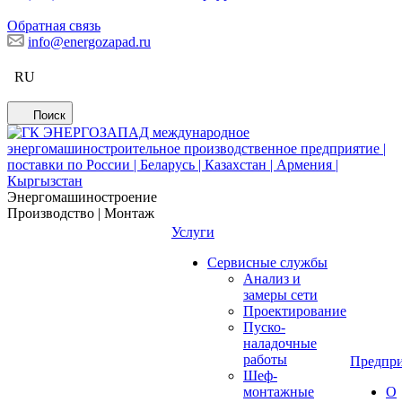
Обратная связь
info@energozapad.ru
RU
Поиск
Энергомашиностроение
Производство | Монтаж
Услуги
Сервисные службы
Анализ и
замеры сети
Проектирование
Пуско-
наладочные
работы
Предпри
Шеф-
монтажные
О