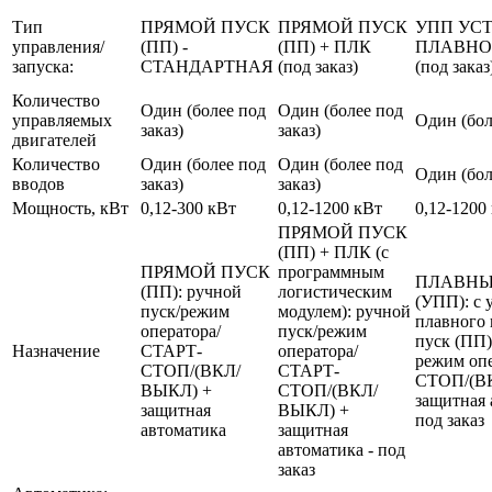
Тип
ПРЯМОЙ ПУСК
ПРЯМОЙ ПУСК
УПП УС
управления/
(ПП) -
(ПП) + ПЛК
ПЛАВНО
запуска:
СТАНДАРТНАЯ
(под заказ)
(под заказ
Количество
Один (более под
Один (более под
управляемых
Один (бол
заказ)
заказ)
двигателей
Количество
Один (более под
Один (более под
Один (бол
вводов
заказ)
заказ)
Мощность, кВт
0,12-300 кВт
0,12-1200 кВт
0,12-1200
ПРЯМОЙ ПУСК
(ПП) + ПЛК (с
ПРЯМОЙ ПУСК
программным
ПЛАВНЫ
(ПП): ручной
логистическим
(УПП): с 
пуск/режим
модулем): ручной
плавного 
оператора/
пуск/режим
пуск (ПП)
Назначение
СТАРТ-
оператора/
режим оп
СТОП/(ВКЛ/
СТАРТ-
СТОП/(В
ВЫКЛ) +
СТОП/(ВКЛ/
защитная 
защитная
ВЫКЛ) +
под заказ
автоматика
защитная
автоматика - под
заказ