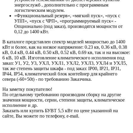
энергослужб , дополнительно с программным
логистическим модулем.
«Функциональный резерв«, «мягкий пуск«, «пуск с
УПП«, «пуск с ЧРП«, «программируемый пуск« -
Опционально (под заказ), производятся мощности от
0,12 до 1400 кВт.
В каталоге представлен спектр моделей мощностью до 1400
кВт и более, как на низкое напряжение: 0.23 кв, 0.36 кВ, 0.38
кВ, 0.4 кВ, 0.44 кВ, 0.50 кВ, 0.52 кВ, 0.69 кв, так и на высокое:
6 кВ, 10 кВ. Изготовление климатического исполнения под
заказ: У1, У2, У3, УХЛ, УХЛ1, УХЛ2, УХЛ3, УХЛ4 и УХЛ5,
так же степень защиты шкафа - под заказ: IP00, IP21, IP31,
IP44, IP54, климатический блок контейнер для крайнего
севера (-60+50t) - по требованию Заказчика.
На заметку покупателю!
По отдельному требованию производим сборку на другие
значения мощности, серии, степени защиты, климатическое
исполнение и др.
Заказать или купить БУВТ 5,5 кВт по цене указанной на
сайте, Вы можете по телефону, e-mail.