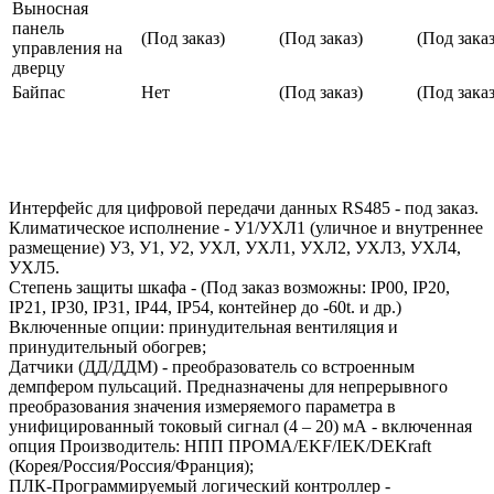
Выносная
панель
(Под заказ)
(Под заказ)
(Под заказ
управления на
дверцу
Байпас
Нет
(Под заказ)
(Под заказ
Интерфейс для цифровой передачи данных RS485 - под заказ.
Климатическое исполнение - У1/УХЛ1 (уличное и внутреннее
размещение) У3, У1, У2, УХЛ, УХЛ1, УХЛ2, УХЛ3, УХЛ4,
УХЛ5.
Степень защиты шкафа - (Под заказ возможны: IP00, IP20,
IP21, IP30, IP31, IP44, IP54, контейнер до -60t. и др.)
Включенные опции: принудительная вентиляция и
принудительный обогрев;
Датчики (ДД/ДДМ) - преобразователь со встроенным
демпфером пульсаций. Предназначены для непрерывного
преобразования значения измеряемого параметра в
унифицированный токовый сигнал (4 – 20) мА - включенная
опция Производитель: НПП ПРОМА/EKF/IEK/DEKraft
(Корея/Россия/Россия/Франция);
ПЛК-Программируемый логический контроллер -