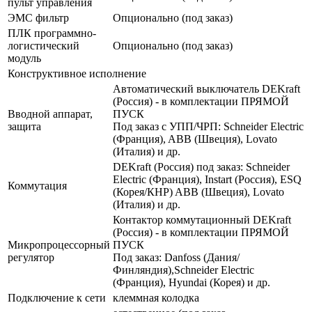
пульт управления
ЭМС фильтр
Опционально (под заказ)
ПЛК программно-
логистический
Опционально (под заказ)
модуль
Конструктивное исполнение
Автоматический выключатель DEKraft
(Россия) - в комплектации ПРЯМОЙ
Вводной аппарат,
ПУСК
защита
Под заказ с УПП/ЧРП: Schneider Electric
(Франция), ABB (Швеция), Lovato
(Италия) и др.
DEKraft (Россия) под заказ: Schneider
Electric (Франция), Instart (Россия), ESQ
Коммутация
(Корея/КНР) ABB (Швеция), Lovato
(Италия) и др.
Контактор коммутационный DEKraft
(Россия) - в комплектации ПРЯМОЙ
Микропроцессорный
ПУСК
регулятор
Под заказ: Danfoss (Дания/
Финляндия),Schneider Electric
(Франция), Hyundai (Корея) и др.
Подключение к сети
клеммная колодка