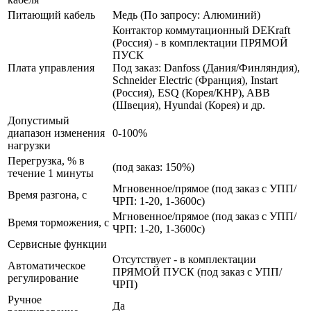
Питающий кабель
Медь (По запросу: Алюминий)
Контактор коммутационный DEKraft
(Россия) - в комплектации ПРЯМОЙ
ПУСК
Плата управления
Под заказ: Danfoss (Дания/Финляндия),
Schneider Electric (Франция), Instart
(Россия), ESQ (Корея/КНР), ABB
(Швеция), Hyundai (Корея) и др.
Допустимый
диапазон изменения
0-100%
нагрузки
Перегрузка, % в
(под заказ: 150%)
течение 1 минуты
Мгновенное/прямое (под заказ с УПП/
Время разгона, с
ЧРП: 1-20, 1-3600с)
Мгновенное/прямое (под заказ с УПП/
Время торможения, с
ЧРП: 1-20, 1-3600с)
Сервисные функции
Отсутствует - в комплектации
Автоматическое
ПРЯМОЙ ПУСК (под заказ с УПП/
регулирование
ЧРП)
Ручное
Да