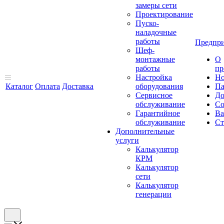
замеры сети
Проектирование
Пуско-
наладочные
работы
Предпри
Шеф-
монтажные
О
работы
пр
Настройка
Но
Каталог
Оплата
Доставка
оборудования
Па
Сервисное
До
обслуживание
Со
Гарантийное
Ва
обслуживание
Ст
Дополнительные
услуги
Калькулятор
КРМ
Калькулятор
сети
Калькулятор
генерации