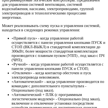
программируемые логические контроллеры. Предназначен
для управления системой вентиляции, системой
водоснабжения, насосами, электроприводами, группой
электроприводов и технологическими процессами
энергетики.
Может реализовывать схему пуска и управления системой,
находиться в следующих режимах управления:
«Прямой пуск» - когда управление работой
осуществляется с панели управления кнопками ПУСК и
СТОП (ВКЛ-ВЫКЛ) в стандартной комплектации до
300кВт, более мощности стандартная комплектация
производится с плавным пуском (УПП) , под заказ с ПЧ
(ЧРП);
«Ручной» - когда управление работой осуществляется с
панели управления кнопками ПУСК и СТОП;
«Отключен» - когда контактор обесточен и пуск
электропривода невозможен.
«Автоматический» - когда управление производится по
командам с дополнительного пункта/пульта -
Опционально (под заказ).
«Автоматический + ПЛК (с программным
логистическим модулем)» - Опционально (под заказ),
включение и отключение установки посредством
устройств телемеханики от диспетчерских пунктов