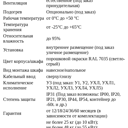
естественное (под заказ
Вентиляция
принудительная)
Подогрев
Опционально (под заказ)
Рабочая температура
от 0°C до +50 °C
Температура
от -25°C до +65°C
хранения
Относительная
до 95%
влажность
внутреннее размещение (под заказ
Установка
уличное размещение)
порошковой окраски RAL 7035 (светло-
Цвет корпуса/шкафа
серый)
Вид монтажа шкафа
навесное/напольное
Кабельный ввод
сверху/снизу
Климатическое
У3 (под заказ: У1, У2, УХЛ, УХЛ1,
исполнение
УХЛ2, УХЛ3, УХЛ4, УХЛ5)
IP31 (Под заказ возможны: IP00, IP20,
Степень защиты
IP21, IP30, IP44, IP54, контейнер до
-60t. и др.)
от 12/18/24/36/60 месяцев (в
Гарантия
зависимости от комплектации)
не более 25 кг (до 10 кВт);
не более 48 кг (до 55 кВт);