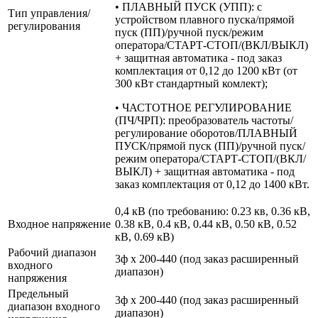
• ПЛАВНЫЙ ПУСК (УПП): с
Тип управления/
устройством плавного пуска/прямой
регулирования
пуск (ПП)/ручной пуск/режим
оператора/СТАРТ-СТОП/(ВКЛ/ВЫКЛ)
+ защитная автоматика - под заказ
комплектация от 0,12 до 1200 кВт (от
300 кВт стандартный комлект);
• ЧАСТОТНОЕ РЕГУЛИРОВАНИЕ
(ПЧ/ЧРП): преобразователь частоты/
регулирование оборотов/ПЛАВНЫЙ
ПУСК/прямой пуск (ПП)/ручной пуск/
режим оператора/СТАРТ-СТОП/(ВКЛ/
ВЫКЛ) + защитная автоматика - под
заказ комплектация от 0,12 до 1400 кВт.
0,4 кВ (по требованию: 0.23 кв, 0.36 кВ,
Входное напряжение
0.38 кВ, 0.4 кВ, 0.44 кВ, 0.50 кВ, 0.52
кВ, 0.69 кВ)
Рабочий диапазон
3ф х 200-440 (под заказ расширенный
входного
диапазон)
напряжения
Предельный
3ф х 200-440 (под заказ расширенный
диапазон входного
диапазон)