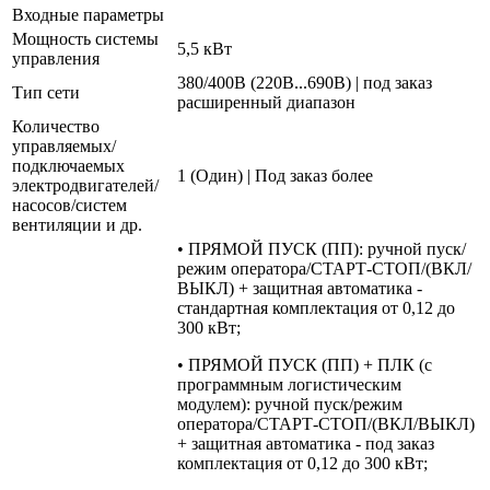
Входные параметры
Мощность системы
5,5 кВт
управления
380/400В (220В...690В) | под заказ
Тип сети
расширенный диапазон
Количество
управляемых/
подключаемых
1 (Один) | Под заказ более
электродвигателей/
насосов/систем
вентиляции и др.
• ПРЯМОЙ ПУСК (ПП): ручной пуск/
режим оператора/СТАРТ-СТОП/(ВКЛ/
ВЫКЛ) + защитная автоматика -
стандартная комплектация от 0,12 до
300 кВт;
• ПРЯМОЙ ПУСК (ПП) + ПЛК (с
программным логистическим
модулем): ручной пуск/режим
оператора/СТАРТ-СТОП/(ВКЛ/ВЫКЛ)
+ защитная автоматика - под заказ
комплектация от 0,12 до 300 кВт;