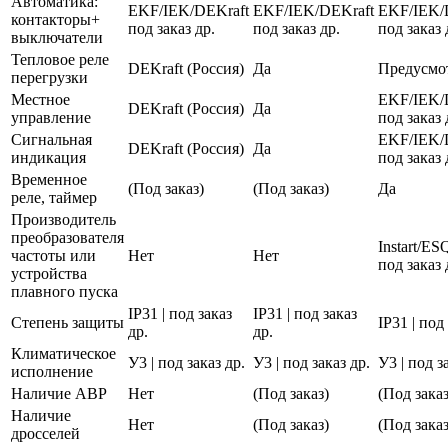
Автоматика:
EKF/IEK/DEKraft
EKF/IEK/DEKraft
EKF/IEK/
контакторы+
под заказ др.
под заказ др.
под заказ 
выключатели
Тепловое реле
DEKraft (Россия)
Да
Предусмо
перегрузки
Местное
EKF/IEK/
DEKraft (Россия)
Да
управление
под заказ 
Сигнальная
EKF/IEK/
DEKraft (Россия)
Да
индикация
под заказ 
Временное
(Под заказ)
(Под заказ)
Да
реле, таймер
Производитель
преобразователя
Instart/E
частоты или
Нет
Нет
под заказ 
устройства
плавного пуска
IP31 | под заказ
IP31 | под заказ
Степень защиты
IP31 | под
др.
др.
Климатическое
У3 | под заказ др.
У3 | под заказ др.
У3 | под з
исполнение
Наличие АВР
Нет
(Под заказ)
(Под заказ
Наличие
Нет
(Под заказ)
(Под заказ
дросселей