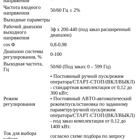
напряжения
Частота входного
50/60 Гц ± 2%
напряжения
Выходные параметры
Рабочий диапазон
3ф х 200-440 (под заказ расширенный
выходного
диапазон)
напряжения
cos Ф
0,8-0,98
Диапазон системы
0-100
регулирования, %
Выходная частота,
50/60 (Под заказ: 0 – 599 Гц)
Гц
• Постоянный ручной пуск/режим
оператора/СТАРТ-СТОП/(ВКЛ/ВЫКЛ)
- стандартная комплектация от 0,12 до
300 кВт;
Режим
• Постоянный АВТО-автоматический
регулирования
режим/пуск/остановка по заданному
параметру/ручной пуск/режим
оператора/СТАРТ-СТОП/(ВКЛ/ВЫКЛ)
- под заказ комплектация от 0,12 до
1400 кВт.
Ток для выбора
согласно схеме подбора по запросу
кабеля