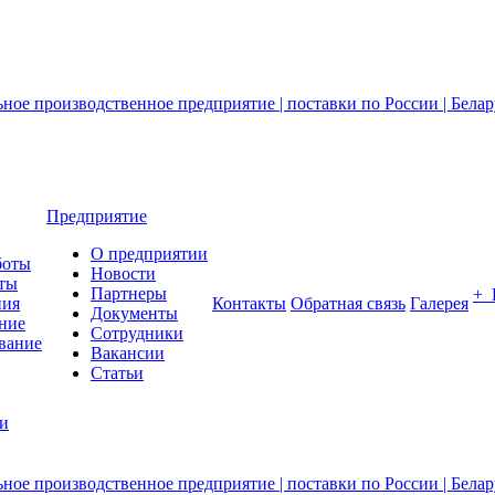
Предприятие
О предприятии
боты
Новости
ты
Партнеры
+
ния
Контакты
Обратная связь
Галерея
Документы
ние
Сотрудники
вание
Вакансии
Статьи
ии