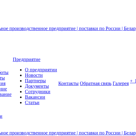
Предприятие
О предприятии
боты
Новости
ты
Партнеры
+
ния
Контакты
Обратная связь
Галерея
Документы
ние
Сотрудники
вание
Вакансии
Статьи
ии