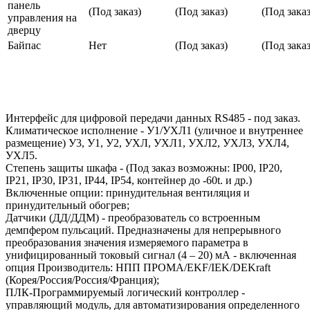
панель
(Под заказ)
(Под заказ)
(Под заказ
управления на
дверцу
Байпас
Нет
(Под заказ)
(Под заказ
Интерфейс для цифровой передачи данных RS485 - под заказ.
Климатическое исполнение - У1/УХЛ1 (уличное и внутреннее
размещение) У3, У1, У2, УХЛ, УХЛ1, УХЛ2, УХЛ3, УХЛ4,
УХЛ5.
Степень защиты шкафа - (Под заказ возможны: IP00, IP20,
IP21, IP30, IP31, IP44, IP54, контейнер до -60t. и др.)
Включенные опции: принудительная вентиляция и
принудительный обогрев;
Датчики (ДД/ДДМ) - преобразователь со встроенным
демпфером пульсаций. Предназначены для непрерывного
преобразования значения измеряемого параметра в
унифицированный токовый сигнал (4 – 20) мА - включенная
опция Производитель: НПП ПРОМА/EKF/IEK/DEKraft
(Корея/Россия/Россия/Франция);
ПЛК-Программируемый логический контроллер -
управляющий модуль, для автоматизирования определенного