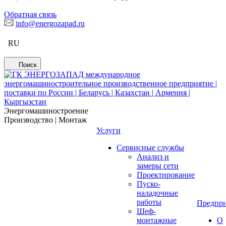
Обратная связь
info@energozapad.ru
RU
Поиск
Энергомашиностроение
Производство | Монтаж
Услуги
Сервисные службы
Анализ и
замеры сети
Проектирование
Пуско-
наладочные
работы
Предпри
Шеф-
монтажные
О