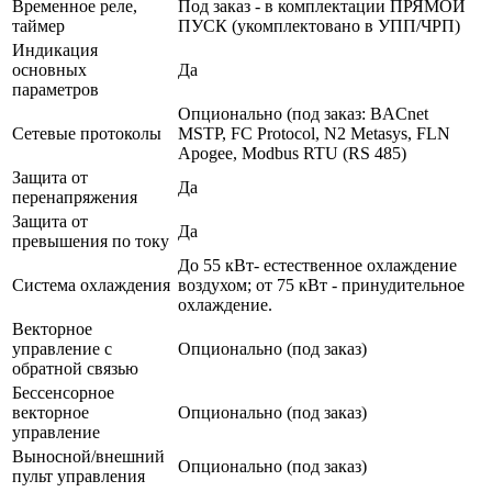
Временное реле,
Под заказ - в комплектации ПРЯМОЙ
таймер
ПУСК (укомплектовано в УПП/ЧРП)
Индикация
основных
Да
параметров
Опционально (под заказ: BACnet
Сетевые протоколы
MSTP, FC Protocol, N2 Metasys, FLN
Apogee, Modbus RTU (RS 485)
Защита от
Да
перенапряжения
Защита от
Да
превышения по току
До 55 кВт- естественное охлаждение
Система охлаждения
воздухом; от 75 кВт - принудительное
охлаждение.
Векторное
управление с
Опционально (под заказ)
обратной связью
Бессенсорное
векторное
Опционально (под заказ)
управление
Выносной/внешний
Опционально (под заказ)
пульт управления