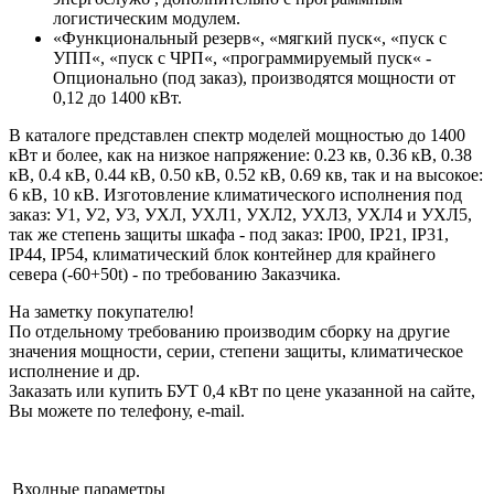
логистическим модулем.
«Функциональный резерв«, «мягкий пуск«, «пуск с
УПП«, «пуск с ЧРП«, «программируемый пуск« -
Опционально (под заказ), производятся мощности от
0,12 до 1400 кВт.
В каталоге представлен спектр моделей мощностью до 1400
кВт и более, как на низкое напряжение: 0.23 кв, 0.36 кВ, 0.38
кВ, 0.4 кВ, 0.44 кВ, 0.50 кВ, 0.52 кВ, 0.69 кв, так и на высокое:
6 кВ, 10 кВ. Изготовление климатического исполнения под
заказ: У1, У2, У3, УХЛ, УХЛ1, УХЛ2, УХЛ3, УХЛ4 и УХЛ5,
так же степень защиты шкафа - под заказ: IP00, IP21, IP31,
IP44, IP54, климатический блок контейнер для крайнего
севера (-60+50t) - по требованию Заказчика.
На заметку покупателю!
По отдельному требованию производим сборку на другие
значения мощности, серии, степени защиты, климатическое
исполнение и др.
Заказать или купить БУТ 0,4 кВт по цене указанной на сайте,
Вы можете по телефону, e-mail.
Входные параметры