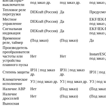
контакторы+
под заказ др.
под заказ др.
под заказ 
выключатели
Тепловое реле
DEKraft (Россия)
Да
Предусмо
перегрузки
Местное
EKF/IEK/
DEKraft (Россия)
Да
управление
под заказ 
Сигнальная
EKF/IEK/
DEKraft (Россия)
Да
индикация
под заказ 
Временное
(Под заказ)
(Под заказ)
Да
реле, таймер
Производитель
преобразователя
Instart/E
частоты или
Нет
Нет
под заказ 
устройства
плавного пуска
IP31 | под заказ
IP31 | под заказ
Степень защиты
IP31 | под
др.
др.
Климатическое
У3 | под заказ др.
У3 | под заказ др.
У3 | под з
исполнение
Наличие АВР
Нет
(Под заказ)
(Под заказ
Наличие
Нет
(Под заказ)
(Под заказ
дросселей
Выносная