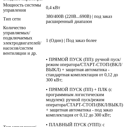
Мощность системы
0,4 кВт
управления
380/400В (220В...690В) | под заказ
Тип сети
расширенный диапазон
Количество
управляемых/
подключаемых
1 (Один) | Под заказ более
электродвигателей/
насосов/систем
вентиляции и др.
• ПРЯМОЙ ПУСК (ПП): ручной пуск/
режим оператора/СТАРТ-СТОП/(ВКЛ/
ВЫКЛ) + защитная автоматика -
стандартная комплектация от 0,12 до
300 кВт;
• ПРЯМОЙ ПУСК (ПП) + ПЛК (с
программным логистическим
модулем): ручной пуск/режим
оператора/СТАРТ-СТОП/(ВКЛ/ВЫКЛ)
+ защитная автоматика - под заказ
комплектация от 0,12 до 300 кВт;
• ПЛАВНЫЙ ПУСК (УПП): с