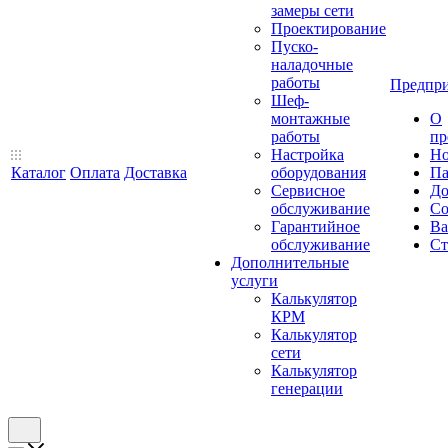
замеры сети
Проектирование
Пуско-
наладочные
работы
Предпри
Шеф-
монтажные
О
работы
пр
Настройка
Но
Каталог
Оплата
Доставка
оборудования
Па
Сервисное
До
обслуживание
Со
Гарантийное
Ва
обслуживание
Ст
Дополнительные
услуги
Калькулятор
КРМ
Калькулятор
сети
Калькулятор
генерации