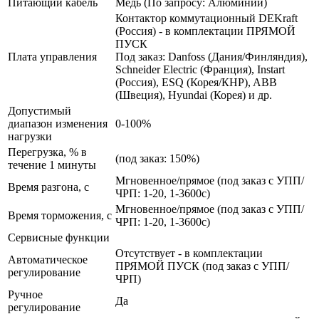
Питающий кабель
Медь (По запросу: Алюминий)
Контактор коммутационный DEKraft
(Россия) - в комплектации ПРЯМОЙ
ПУСК
Плата управления
Под заказ: Danfoss (Дания/Финляндия),
Schneider Electric (Франция), Instart
(Россия), ESQ (Корея/КНР), ABB
(Швеция), Hyundai (Корея) и др.
Допустимый
диапазон изменения
0-100%
нагрузки
Перегрузка, % в
(под заказ: 150%)
течение 1 минуты
Мгновенное/прямое (под заказ с УПП/
Время разгона, с
ЧРП: 1-20, 1-3600с)
Мгновенное/прямое (под заказ с УПП/
Время торможения, с
ЧРП: 1-20, 1-3600с)
Сервисные функции
Отсутствует - в комплектации
Автоматическое
ПРЯМОЙ ПУСК (под заказ с УПП/
регулирование
ЧРП)
Ручное
Да
регулирование