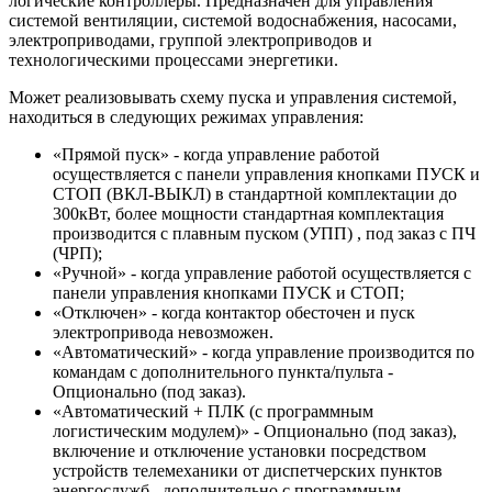
логические контроллеры. Предназначен для управления
системой вентиляции, системой водоснабжения, насосами,
электроприводами, группой электроприводов и
технологическими процессами энергетики.
Может реализовывать схему пуска и управления системой,
находиться в следующих режимах управления:
«Прямой пуск» - когда управление работой
осуществляется с панели управления кнопками ПУСК и
СТОП (ВКЛ-ВЫКЛ) в стандартной комплектации до
300кВт, более мощности стандартная комплектация
производится с плавным пуском (УПП) , под заказ с ПЧ
(ЧРП);
«Ручной» - когда управление работой осуществляется с
панели управления кнопками ПУСК и СТОП;
«Отключен» - когда контактор обесточен и пуск
электропривода невозможен.
«Автоматический» - когда управление производится по
командам с дополнительного пункта/пульта -
Опционально (под заказ).
«Автоматический + ПЛК (с программным
логистическим модулем)» - Опционально (под заказ),
включение и отключение установки посредством
устройств телемеханики от диспетчерских пунктов
энергослужб , дополнительно с программным