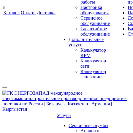
работы
пр
Настройка
Но
Каталог
Оплата
Доставка
оборудования
Па
Сервисное
До
обслуживание
Со
Гарантийное
Ва
обслуживание
Ст
Дополнительные
услуги
Калькулятор
КРМ
Калькулятор
сети
Калькулятор
генерации
Услуги
Сервисные службы
Анализ и