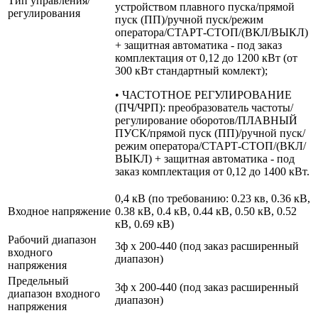
Тип управления/
устройством плавного пуска/прямой
регулирования
пуск (ПП)/ручной пуск/режим
оператора/СТАРТ-СТОП/(ВКЛ/ВЫКЛ)
+ защитная автоматика - под заказ
комплектация от 0,12 до 1200 кВт (от
300 кВт стандартный комлект);
• ЧАСТОТНОЕ РЕГУЛИРОВАНИЕ
(ПЧ/ЧРП): преобразователь частоты/
регулирование оборотов/ПЛАВНЫЙ
ПУСК/прямой пуск (ПП)/ручной пуск/
режим оператора/СТАРТ-СТОП/(ВКЛ/
ВЫКЛ) + защитная автоматика - под
заказ комплектация от 0,12 до 1400 кВт.
0,4 кВ (по требованию: 0.23 кв, 0.36 кВ,
Входное напряжение
0.38 кВ, 0.4 кВ, 0.44 кВ, 0.50 кВ, 0.52
кВ, 0.69 кВ)
Рабочий диапазон
3ф х 200-440 (под заказ расширенный
входного
диапазон)
напряжения
Предельный
3ф х 200-440 (под заказ расширенный
диапазон входного
диапазон)
напряжения