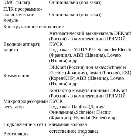
ЭМС фильтр
Опционально (под заказ)
ПЛК программно-
логистический
Опционально (под заказ)
модуль
Конструктивное исполнение
Автоматический выключатель DEKraft
(Россия) - в комплектации ПРЯМОЙ
Вводной аппарат,
ПУСК
защита
Под заказ с УПП/ЧРП: Schneider Electric
(Франция), ABB (Швеция), Lovato
(Италия) и др.
DEKraft (Россия) под заказ: Schneider
Electric (Франция), Instart (Россия), ESQ
Коммутация
(Корея/КНР) ABB (Швеция), Lovato
(Италия) и др.
Контактор коммутационный DEKraft
(Россия) - в комплектации ПРЯМОЙ
Микропроцессорный
ПУСК
регулятор
Под заказ: Danfoss (Дания/
Финляндия),Schneider Electric
(Франция), Hyundai (Корея) и др.
Подключение к сети
клеммная колодка
естественное (под заказ
Вентиляция