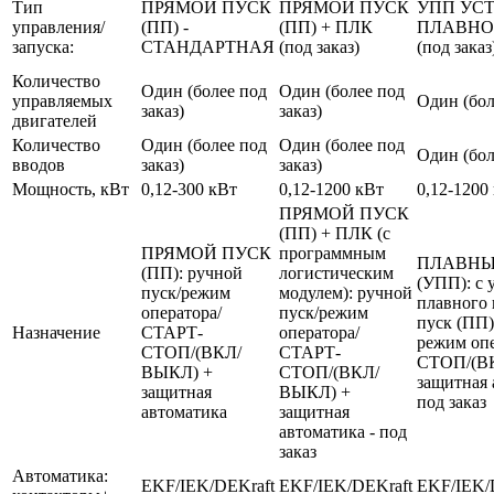
Тип
ПРЯМОЙ ПУСК
ПРЯМОЙ ПУСК
УПП УС
управления/
(ПП) -
(ПП) + ПЛК
ПЛАВНО
запуска:
СТАНДАРТНАЯ
(под заказ)
(под заказ
Количество
Один (более под
Один (более под
управляемых
Один (бол
заказ)
заказ)
двигателей
Количество
Один (более под
Один (более под
Один (бол
вводов
заказ)
заказ)
Мощность, кВт
0,12-300 кВт
0,12-1200 кВт
0,12-1200
ПРЯМОЙ ПУСК
(ПП) + ПЛК (с
ПРЯМОЙ ПУСК
программным
ПЛАВНЫ
(ПП): ручной
логистическим
(УПП): с 
пуск/режим
модулем): ручной
плавного 
оператора/
пуск/режим
пуск (ПП)
Назначение
СТАРТ-
оператора/
режим оп
СТОП/(ВКЛ/
СТАРТ-
СТОП/(В
ВЫКЛ) +
СТОП/(ВКЛ/
защитная 
защитная
ВЫКЛ) +
под заказ
автоматика
защитная
автоматика - под
заказ
Автоматика:
EKF/IEK/DEKraft
EKF/IEK/DEKraft
EKF/IEK/