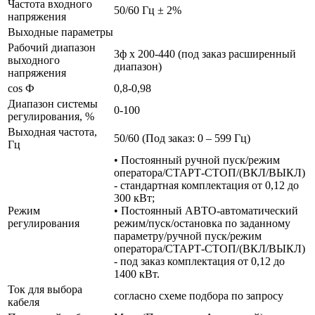
Частота входного
50/60 Гц ± 2%
напряжения
Выходные параметры
Рабочий диапазон
3ф х 200-440 (под заказ расширенный
выходного
диапазон)
напряжения
cos Ф
0,8-0,98
Диапазон системы
0-100
регулирования, %
Выходная частота,
50/60 (Под заказ: 0 – 599 Гц)
Гц
• Постоянный ручной пуск/режим
оператора/СТАРТ-СТОП/(ВКЛ/ВЫКЛ)
- стандартная комплектация от 0,12 до
300 кВт;
Режим
• Постоянный АВТО-автоматический
регулирования
режим/пуск/остановка по заданному
параметру/ручной пуск/режим
оператора/СТАРТ-СТОП/(ВКЛ/ВЫКЛ)
- под заказ комплектация от 0,12 до
1400 кВт.
Ток для выбора
согласно схеме подбора по запросу
кабеля