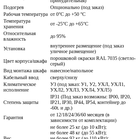
принудительная)
Подогрев
Опционально (под заказ)
Рабочая температура
от 0°C до +50 °C
Температура
от -25°C до +65°C
хранения
Относительная
до 95%
влажность
внутреннее размещение (под заказ
Установка
уличное размещение)
порошковой окраски RAL 7035 (светло-
Цвет корпуса/шкафа
серый)
Вид монтажа шкафа
навесное/напольное
Кабельный ввод
сверху/снизу
Климатическое
У3 (под заказ: У1, У2, УХЛ, УХЛ1,
исполнение
УХЛ2, УХЛ3, УХЛ4, УХЛ5)
IP31 (Под заказ возможны: IP00, IP20,
Степень защиты
IP21, IP30, IP44, IP54, контейнер до
-60t. и др.)
от 12/18/24/36/60 месяцев (в
Гарантия
зависимости от комплектации)
не более 25 кг (до 10 кВт);
не более 48 кг (до 55 кВт);
Вес
не более 92 кг (до 110 кВт);