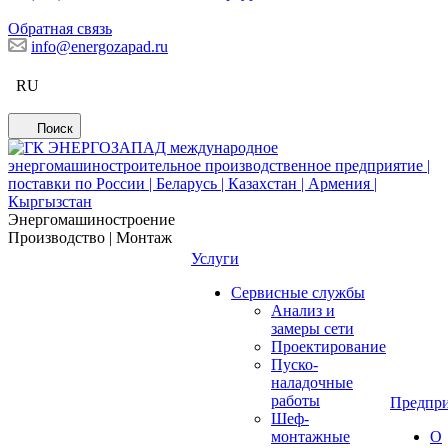
Обратная связь
info@energozapad.ru
RU
Поиск
Энергомашиностроение
Производство | Монтаж
Услуги
Сервисные службы
Анализ и
замеры сети
Проектирование
Пуско-
наладочные
работы
Предпри
Шеф-
монтажные
О