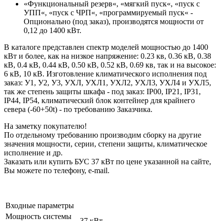
«Функциональный резерв«, «мягкий пуск«, «пуск с
УПП«, «пуск с ЧРП«, «программируемый пуск« -
Опционально (под заказ), производятся мощности от
0,12 до 1400 кВт.
В каталоге представлен спектр моделей мощностью до 1400
кВт и более, как на низкое напряжение: 0.23 кв, 0.36 кВ, 0.38
кВ, 0.4 кВ, 0.44 кВ, 0.50 кВ, 0.52 кВ, 0.69 кв, так и на высокое:
6 кВ, 10 кВ. Изготовление климатического исполнения под
заказ: У1, У2, У3, УХЛ, УХЛ1, УХЛ2, УХЛ3, УХЛ4 и УХЛ5,
так же степень защиты шкафа - под заказ: IP00, IP21, IP31,
IP44, IP54, климатический блок контейнер для крайнего
севера (-60+50t) - по требованию Заказчика.
На заметку покупателю!
По отдельному требованию производим сборку на другие
значения мощности, серии, степени защиты, климатическое
исполнение и др.
Заказать или купить БУС 37 кВт по цене указанной на сайте,
Вы можете по телефону, e-mail.
Входные параметры
Мощность системы
37 кВт