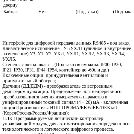
дверцу
Байпас
Нет
(Под заказ)
(Под заказ
Интерфейс для цифровой передачи данных RS485 - под заказ.
Климатическое исполнение - У1/УХЛ1 (уличное и внутреннее
размещение) У3, У1, У2, УХЛ, УХЛ1, УХЛ2, УХЛ3, УХЛ4,
УХЛ5.
Степень защиты шкафа - (Под заказ возможны: IP00, IP20,
IP21, IP30, IP31, IP44, IP54, контейнер до -60t. и др.)
Включенные опции: принудительная вентиляция и
принудительный обогрев;
Датчики (ДД/ДДМ) - преобразователь со встроенным
демпфером пульсаций. Предназначены для непрерывного
преобразования значения измеряемого параметра в
унифицированный токовый сигнал (4 – 20) мА - включенная
опция Производитель: НПП ПРОМА/EKF/IEK/DEKraft
(Корея/Россия/Россия/Франция);
ПЛК-Программируемый логический контроллер -
управляющий модуль, для автоматизирования определенного
технологического и логического цифрового процесса,