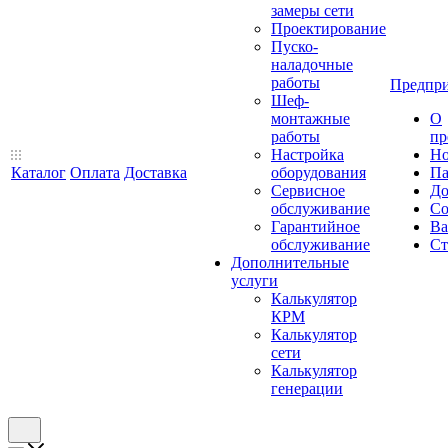
замеры сети
Проектирование
Пуско-
наладочные
работы
Предпри
Шеф-
монтажные
О
работы
пр
Настройка
Но
Каталог
Оплата
Доставка
оборудования
Па
Сервисное
До
обслуживание
Со
Гарантийное
Ва
обслуживание
Ст
Дополнительные
услуги
Калькулятор
КРМ
Калькулятор
сети
Калькулятор
генерации