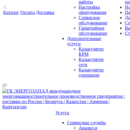
работы
пр
Настройка
Но
Каталог
Оплата
Доставка
оборудования
Па
Сервисное
До
обслуживание
Со
Гарантийное
Ва
обслуживание
Ст
Дополнительные
услуги
Калькулятор
КРМ
Калькулятор
сети
Калькулятор
генерации
Услуги
Сервисные службы
Анализ и