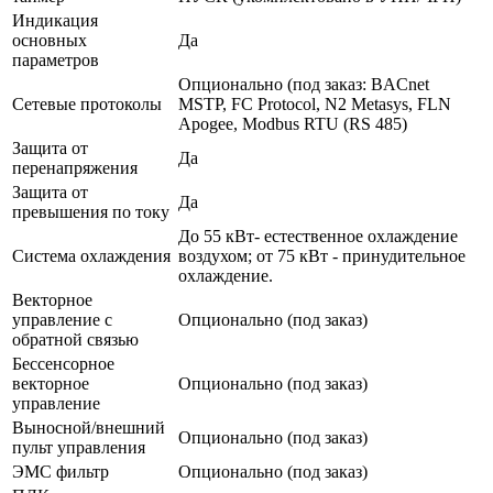
Индикация
основных
Да
параметров
Опционально (под заказ: BACnet
Сетевые протоколы
MSTP, FC Protocol, N2 Metasys, FLN
Apogee, Modbus RTU (RS 485)
Защита от
Да
перенапряжения
Защита от
Да
превышения по току
До 55 кВт- естественное охлаждение
Система охлаждения
воздухом; от 75 кВт - принудительное
охлаждение.
Векторное
управление с
Опционально (под заказ)
обратной связью
Бессенсорное
векторное
Опционально (под заказ)
управление
Выносной/внешний
Опционально (под заказ)
пульт управления
ЭМС фильтр
Опционально (под заказ)