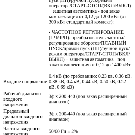
пуск (ПП)/ручной пуск/режим
оператора/СТАРТ-СТОП/(ВКЛ/ВЫКЛ)
+ защитная автоматика - под заказ
комплектация от 0,12 до 1200 кВт (от
300 кВт стандартный комлект);
• ЧАСТОТНОЕ РЕГУЛИРОВАНИЕ
(ПЧ/ЧРП): преобразователь частоты/
регулирование оборотов/ПЛАВНЫЙ
ПУСК/прямой пуск (ПП)/ручной пуск/
режим оператора/СТАРТ-СТОП/(ВКЛ/
ВЫКЛ) + защитная автоматика - под
заказ комплектация от 0,12 до 1400 кВт.
0,4 кВ (по требованию: 0.23 кв, 0.36 кВ,
Входное напряжение
0.38 кВ, 0.4 кВ, 0.44 кВ, 0.50 кВ, 0.52
кВ, 0.69 кВ)
Рабочий диапазон
3ф х 200-440 (под заказ расширенный
входного
диапазон)
напряжения
Предельный
3ф х 200-440 (под заказ расширенный
диапазон входного
диапазон)
напряжения
Частота входного
50/60 Гц ± 2%
напряжения