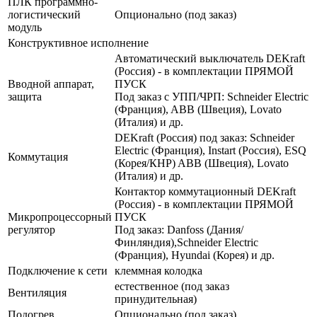
ПЛК программно-
логистический
Опционально (под заказ)
модуль
Конструктивное исполнение
Автоматический выключатель DEKraft
(Россия) - в комплектации ПРЯМОЙ
Вводной аппарат,
ПУСК
защита
Под заказ с УПП/ЧРП: Schneider Electric
(Франция), ABB (Швеция), Lovato
(Италия) и др.
DEKraft (Россия) под заказ: Schneider
Electric (Франция), Instart (Россия), ESQ
Коммутация
(Корея/КНР) ABB (Швеция), Lovato
(Италия) и др.
Контактор коммутационный DEKraft
(Россия) - в комплектации ПРЯМОЙ
Микропроцессорный
ПУСК
регулятор
Под заказ: Danfoss (Дания/
Финляндия),Schneider Electric
(Франция), Hyundai (Корея) и др.
Подключение к сети
клеммная колодка
естественное (под заказ
Вентиляция
принудительная)
Подогрев
Опционально (под заказ)