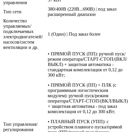
управления
380/400В (220В...690В) | под заказ
Тип сети
расширенный диапазон
Количество
управляемых/
подключаемых
1 (Один) | Под заказ более
электродвигателей/
насосов/систем
вентиляции и др.
• ПРЯМОЙ ПУСК (ПП): ручной пуск/
режим оператора/СТАРТ-СТОП/(ВКЛ/
ВЫКЛ) + защитная автоматика -
стандартная комплектация от 0,12 до
300 кВт;
• ПРЯМОЙ ПУСК (ПП) + ПЛК (с
программным логистическим
модулем): ручной пуск/режим
оператора/СТАРТ-СТОП/(ВКЛ/ВЫКЛ)
+ защитная автоматика - под заказ
комплектация от 0,12 до 300 кВт;
• ПЛАВНЫЙ ПУСК (УПП): с
Тип управления/
устройством плавного пуска/прямой
регулирования