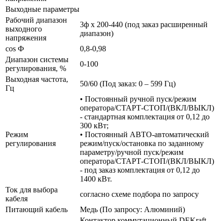
Выходные параметры
Рабочий диапазон
3ф х 200-440 (под заказ расширенный
выходного
диапазон)
напряжения
cos Ф
0,8-0,98
Диапазон системы
0-100
регулирования, %
Выходная частота,
50/60 (Под заказ: 0 – 599 Гц)
Гц
• Постоянный ручной пуск/режим
оператора/СТАРТ-СТОП/(ВКЛ/ВЫКЛ)
- стандартная комплектация от 0,12 до
300 кВт;
Режим
• Постоянный АВТО-автоматический
регулирования
режим/пуск/остановка по заданному
параметру/ручной пуск/режим
оператора/СТАРТ-СТОП/(ВКЛ/ВЫКЛ)
- под заказ комплектация от 0,12 до
1400 кВт.
Ток для выбора
согласно схеме подбора по запросу
кабеля
Питающий кабель
Медь (По запросу: Алюминий)
Контактор коммутационный DEKraft