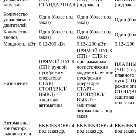
запуска:
СТАНДАРТНАЯ
(под заказ)
(под заказ
Количество
Один (более под
Один (более под
управляемых
Один (бол
заказ)
заказ)
двигателей
Количество
Один (более под
Один (более под
Один (бол
вводов
заказ)
заказ)
Мощность, кВт
0,12-300 кВт
0,12-1200 кВт
0,12-1200
ПРЯМОЙ ПУСК
(ПП) + ПЛК (с
ПРЯМОЙ ПУСК
программным
ПЛАВНЫ
(ПП): ручной
логистическим
(УПП): с 
пуск/режим
модулем): ручной
плавного 
оператора/
пуск/режим
пуск (ПП)
Назначение
СТАРТ-
оператора/
режим оп
СТОП/(ВКЛ/
СТАРТ-
СТОП/(В
ВЫКЛ) +
СТОП/(ВКЛ/
защитная 
защитная
ВЫКЛ) +
под заказ
автоматика
защитная
автоматика - под
заказ
Автоматика:
EKF/IEK/DEKraft
EKF/IEK/DEKraft
EKF/IEK/
контакторы+
под заказ др.
под заказ др.
под заказ 
выключатели