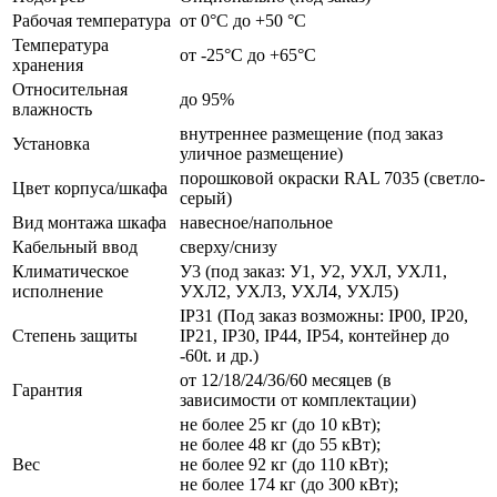
Рабочая температура
от 0°C до +50 °C
Температура
от -25°C до +65°C
хранения
Относительная
до 95%
влажность
внутреннее размещение (под заказ
Установка
уличное размещение)
порошковой окраски RAL 7035 (светло-
Цвет корпуса/шкафа
серый)
Вид монтажа шкафа
навесное/напольное
Кабельный ввод
сверху/снизу
Климатическое
У3 (под заказ: У1, У2, УХЛ, УХЛ1,
исполнение
УХЛ2, УХЛ3, УХЛ4, УХЛ5)
IP31 (Под заказ возможны: IP00, IP20,
Степень защиты
IP21, IP30, IP44, IP54, контейнер до
-60t. и др.)
от 12/18/24/36/60 месяцев (в
Гарантия
зависимости от комплектации)
не более 25 кг (до 10 кВт);
не более 48 кг (до 55 кВт);
Вес
не более 92 кг (до 110 кВт);
не более 174 кг (до 300 кВт);