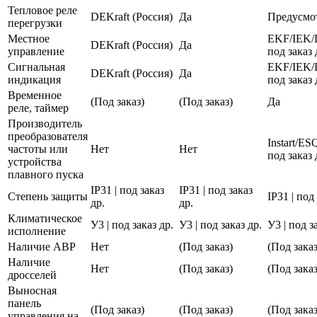
Тепловое реле
DEKraft (Россия)
Да
Предусмо
перегрузки
Местное
EKF/IEK/
DEKraft (Россия)
Да
управление
под заказ 
Сигнальная
EKF/IEK/
DEKraft (Россия)
Да
индикация
под заказ 
Временное
(Под заказ)
(Под заказ)
Да
реле, таймер
Производитель
преобразователя
Instart/E
частоты или
Нет
Нет
под заказ 
устройства
плавного пуска
IP31 | под заказ
IP31 | под заказ
Степень защиты
IP31 | под
др.
др.
Климатическое
У3 | под заказ др.
У3 | под заказ др.
У3 | под з
исполнение
Наличие АВР
Нет
(Под заказ)
(Под заказ
Наличие
Нет
(Под заказ)
(Под заказ
дросселей
Выносная
панель
(Под заказ)
(Под заказ)
(Под заказ
управления на