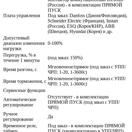
(Россия) - в комплектации ПРЯМОЙ
ПУСК
Плата управления
Под заказ: Danfoss (Дания/Финляндия),
Schneider Electric (Франция), Instart
(Россия), ESQ (Корея/КНР), ABB
(Швеция), Hyundai (Корея) и др.
Допустимый
диапазон изменения
0-100%
нагрузки
Перегрузка, % в
(под заказ: 150%)
течение 1 минуты
Мгновенное/прямое (под заказ с УПП/
Время разгона, с
ЧРП: 1-20, 1-3600с)
Мгновенное/прямое (под заказ с УПП/
Время торможения, с
ЧРП: 1-20, 1-3600с)
Сервисные функции
Отсутствует - в комплектации
Автоматическое
ПРЯМОЙ ПУСК (под заказ с УПП/
регулирование
ЧРП)
Ручное
Да
регулирование
Временное реле,
Под заказ - в комплектации ПРЯМОЙ
таймер
ПУСК (укомплектовано в УПП/ЧРП)