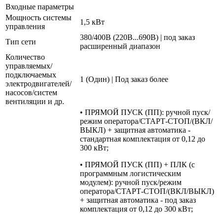
Входные параметры
Мощность системы
1,5 кВт
управления
380/400В (220В...690В) | под заказ
Тип сети
расширенный диапазон
Количество
управляемых/
подключаемых
1 (Один) | Под заказ более
электродвигателей/
насосов/систем
вентиляции и др.
• ПРЯМОЙ ПУСК (ПП): ручной пуск/
режим оператора/СТАРТ-СТОП/(ВКЛ/
ВЫКЛ) + защитная автоматика -
стандартная комплектация от 0,12 до
300 кВт;
• ПРЯМОЙ ПУСК (ПП) + ПЛК (с
программным логистическим
модулем): ручной пуск/режим
оператора/СТАРТ-СТОП/(ВКЛ/ВЫКЛ)
+ защитная автоматика - под заказ
комплектация от 0,12 до 300 кВт;