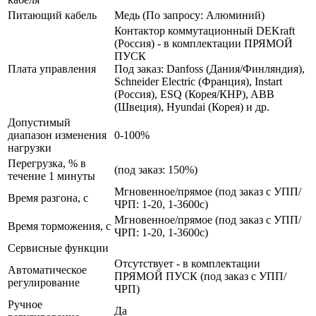
Питающий кабель
Медь (По запросу: Алюминий)
Контактор коммутационный DEKraft
(Россия) - в комплектации ПРЯМОЙ
ПУСК
Плата управления
Под заказ: Danfoss (Дания/Финляндия),
Schneider Electric (Франция), Instart
(Россия), ESQ (Корея/КНР), ABB
(Швеция), Hyundai (Корея) и др.
Допустимый
диапазон изменения
0-100%
нагрузки
Перегрузка, % в
(под заказ: 150%)
течение 1 минуты
Мгновенное/прямое (под заказ с УПП/
Время разгона, с
ЧРП: 1-20, 1-3600с)
Мгновенное/прямое (под заказ с УПП/
Время торможения, с
ЧРП: 1-20, 1-3600с)
Сервисные функции
Отсутствует - в комплектации
Автоматическое
ПРЯМОЙ ПУСК (под заказ с УПП/
регулирование
ЧРП)
Ручное
Да