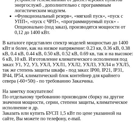
энергослужб , дополнительно с программным
логистическим модулем.
«Функциональный резерв«, «мягкий пуск«, «пуск с
УПП«, «пуск с ЧРП«, «программируемый пуск« -
Опционально (под заказ), производятся мощности от
0,12 до 1400 кВт.
В каталоге представлен спектр моделей мощностью до 1400
кВт и более, как на низкое напряжение: 0.23 кв, 0.36 кВ, 0.38
кВ, 0.4 кВ, 0.44 кВ, 0.50 кВ, 0.52 кВ, 0.69 кв, так и на высокое:
6 кВ, 10 кВ. Изготовление климатического исполнения под
заказ: У1, У2, У3, УХЛ, УХЛ1, УХЛ2, УХЛ3, УХЛ4 и УХЛ5,
так же степень защиты шкафа - под заказ: IP00, IP21, IP31,
IP44, IP54, климатический блок контейнер для крайнего
севера (-60+50t) - по требованию Заказчика.
На заметку покупателю!
По отдельному требованию производим сборку на другие
значения мощности, серии, степени защиты, климатическое
исполнение и др.
Заказать или купить БУСП 1,5 кВт по цене указанной на
сайте, Вы можете по телефону, e-mail.