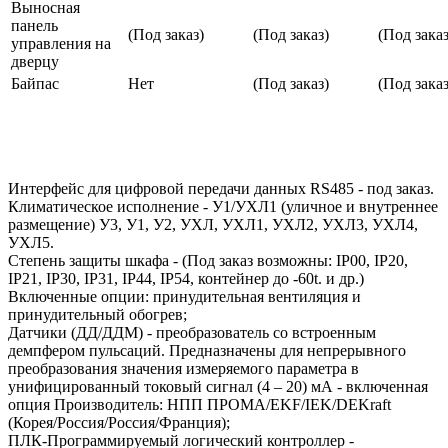
Выносная
панель
(Под заказ)
(Под заказ)
(Под заказ
управления на
дверцу
Байпас
Нет
(Под заказ)
(Под заказ
Интерфейс для цифровой передачи данных RS485 - под заказ.
Климатическое исполнение - У1/УХЛ1 (уличное и внутреннее
размещение) У3, У1, У2, УХЛ, УХЛ1, УХЛ2, УХЛ3, УХЛ4,
УХЛ5.
Степень защиты шкафа - (Под заказ возможны: IP00, IP20,
IP21, IP30, IP31, IP44, IP54, контейнер до -60t. и др.)
Включенные опции: принудительная вентиляция и
принудительный обогрев;
Датчики (ДД/ДДМ) - преобразователь со встроенным
демпфером пульсаций. Предназначены для непрерывного
преобразования значения измеряемого параметра в
унифицированный токовый сигнал (4 – 20) мА - включенная
опция Производитель: НПП ПРОМА/EKF/IEK/DEKraft
(Корея/Россия/Россия/Франция);
ПЛК-Программируемый логический контроллер -