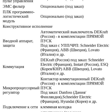
пульт управления
ЭМС фильтр
Опционально (под заказ)
ПЛК программно-
логистический
Опционально (под заказ)
модуль
Конструктивное исполнение
Автоматический выключатель DEKraft
(Россия) - в комплектации ПРЯМОЙ
Вводной аппарат,
ПУСК
защита
Под заказ с УПП/ЧРП: Schneider Electric
(Франция), ABB (Швеция), Lovato
(Италия) и др.
DEKraft (Россия) под заказ: Schneider
Electric (Франция), Instart (Россия), ESQ
Коммутация
(Корея/КНР) ABB (Швеция), Lovato
(Италия) и др.
Контактор коммутационный DEKraft
(Россия) - в комплектации ПРЯМОЙ
Микропроцессорный
ПУСК
регулятор
Под заказ: Danfoss (Дания/
Финляндия),Schneider Electric
(Франция), Hyundai (Корея) и др.
Подключение к сети
клеммная колодка