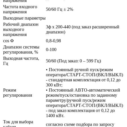
напряжения
Частота входного
50/60 Гц ± 2%
напряжения
Выходные параметры
Рабочий диапазон
3ф х 200-440 (под заказ расширенный
выходного
диапазон)
напряжения
cos Ф
0,8-0,98
Диапазон системы
0-100
регулирования, %
Выходная частота,
50/60 (Под заказ: 0 – 599 Гц)
Гц
• Постоянный ручной пуск/режим
оператора/СТАРТ-СТОП/(ВКЛ/ВЫКЛ)
- стандартная комплектация от 0,12 до
300 кВт;
Режим
• Постоянный АВТО-автоматический
регулирования
режим/пуск/остановка по заданному
параметру/ручной пуск/режим
оператора/СТАРТ-СТОП/(ВКЛ/ВЫКЛ)
- под заказ комплектация от 0,12 до
1400 кВт.
Ток для выбора
согласно схеме подбора по запросу
кабеля