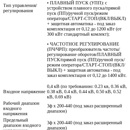
• ПЛАВНЫЙ ПУСК (УПП): с
Тип управления/
устройством плавного пуска/прямой
регулирования
пуск (ПП)/ручной пуск/режим
оператора/СТАРТ-СТОП/(ВКЛ/ВЫКЛ)
+ защитная автоматика - под заказ
комплектация от 0,12 до 1200 кВт (от
300 кВт стандартный комлект);
• ЧАСТОТНОЕ РЕГУЛИРОВАНИЕ
(ПЧ/ЧРП): преобразователь частоты/
регулирование оборотов/ПЛАВНЫЙ
ПУСК/прямой пуск (ПП)/ручной пуск/
режим оператора/СТАРТ-СТОП/(ВКЛ/
ВЫКЛ) + защитная автоматика - под
заказ комплектация от 0,12 до 1400 кВт.
0,4 кВ (по требованию: 0.23 кв, 0.36 кВ,
Входное напряжение
0.38 кВ, 0.4 кВ, 0.44 кВ, 0.50 кВ, 0.52
кВ, 0.69 кВ)
Рабочий диапазон
3ф х 200-440 (под заказ расширенный
входного
диапазон)
напряжения
Предельный
3ф х 200-440 (под заказ расширенный
диапазон входного
диапазон)