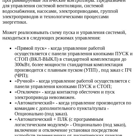
программируемые логические контроллеры. Предназначен
для управления системой вентиляции, системой
водоснабжения, насосами, электроприводами, группой
электроприводов и технологическими процессами
энергетики.
Может реализовывать схему пуска и управления системой,
находиться в следующих режимах управления:
«Прямой пуск» - когда управление работой
осуществляется с панели управления кнопками ПУСК и
СТОП (ВКЛ-ВЫКЛ) в стандартной комплектации до
300кВт, более мощности стандартная комплектация
производится с плавным пуском (УПП) , под заказ с ПЧ
(ЧРП);
«Ручной» - когда управление работой осуществляется с
панели управления кнопками ПУСК и СТОП;
«Отключен» - когда контактор обесточен и пуск
электропривода невозможен.
«Автоматический» - когда управление производится по
командам с дополнительного пункта/пульта -
Опционально (под заказ).
«Автоматический + ПЛК (с программным
логистическим модулем)» - Опционально (под заказ),
включение и отключение установки посредством
устройств телемеханики от диспетчерских пунктов