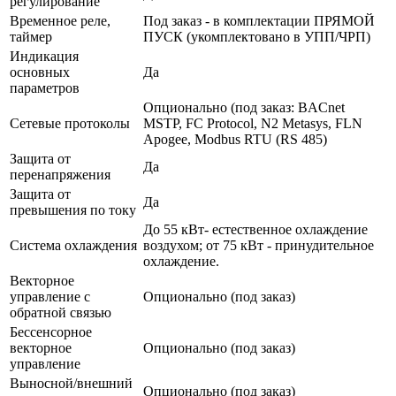
регулирование
Временное реле,
Под заказ - в комплектации ПРЯМОЙ
таймер
ПУСК (укомплектовано в УПП/ЧРП)
Индикация
основных
Да
параметров
Опционально (под заказ: BACnet
Сетевые протоколы
MSTP, FC Protocol, N2 Metasys, FLN
Apogee, Modbus RTU (RS 485)
Защита от
Да
перенапряжения
Защита от
Да
превышения по току
До 55 кВт- естественное охлаждение
Система охлаждения
воздухом; от 75 кВт - принудительное
охлаждение.
Векторное
управление с
Опционально (под заказ)
обратной связью
Бессенсорное
векторное
Опционально (под заказ)
управление
Выносной/внешний
Опционально (под заказ)