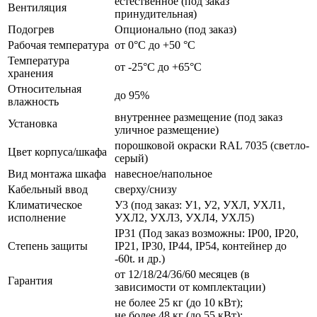
естественное (под заказ
Вентиляция
принудительная)
Подогрев
Опционально (под заказ)
Рабочая температура
от 0°C до +50 °C
Температура
от -25°C до +65°C
хранения
Относительная
до 95%
влажность
внутреннее размещение (под заказ
Установка
уличное размещение)
порошковой окраски RAL 7035 (светло-
Цвет корпуса/шкафа
серый)
Вид монтажа шкафа
навесное/напольное
Кабельный ввод
сверху/снизу
Климатическое
У3 (под заказ: У1, У2, УХЛ, УХЛ1,
исполнение
УХЛ2, УХЛ3, УХЛ4, УХЛ5)
IP31 (Под заказ возможны: IP00, IP20,
Степень защиты
IP21, IP30, IP44, IP54, контейнер до
-60t. и др.)
от 12/18/24/36/60 месяцев (в
Гарантия
зависимости от комплектации)
не более 25 кг (до 10 кВт);
не более 48 кг (до 55 кВт);