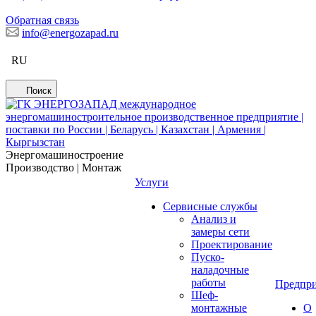
Обратная связь
info@energozapad.ru
RU
Поиск
Энергомашиностроение
Производство | Монтаж
Услуги
Сервисные службы
Анализ и
замеры сети
Проектирование
Пуско-
наладочные
работы
Предпри
Шеф-
монтажные
О