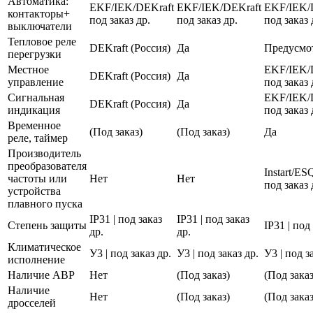
Автоматика:
EKF/IEK/DEKraft
EKF/IEK/DEKraft
EKF/IEK/
контакторы+
под заказ др.
под заказ др.
под заказ 
выключатели
Тепловое реле
DEKraft (Россия)
Да
Предусмо
перегрузки
Местное
EKF/IEK/
DEKraft (Россия)
Да
управление
под заказ 
Сигнальная
EKF/IEK/
DEKraft (Россия)
Да
индикация
под заказ 
Временное
(Под заказ)
(Под заказ)
Да
реле, таймер
Производитель
преобразователя
Instart/E
частоты или
Нет
Нет
под заказ 
устройства
плавного пуска
IP31 | под заказ
IP31 | под заказ
Степень защиты
IP31 | под
др.
др.
Климатическое
У3 | под заказ др.
У3 | под заказ др.
У3 | под з
исполнение
Наличие АВР
Нет
(Под заказ)
(Под заказ
Наличие
Нет
(Под заказ)
(Под заказ
дросселей