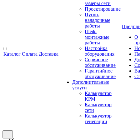
замеры сети
Проектирование
Пуско-
наладочные
работы
Предпри
Шеф-
монтажные
О
работы
пр
Настройка
Но
Каталог
Оплата
Доставка
оборудования
Па
Сервисное
До
обслуживание
Со
Гарантийное
Ва
обслуживание
Ст
Дополнительные
услуги
Калькулятор
КРМ
Калькулятор
сети
Калькулятор
генерации