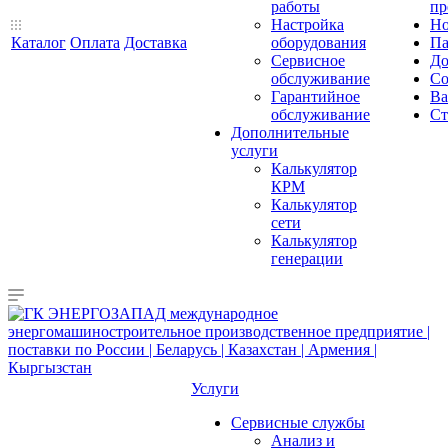
работы
пр
Настройка
Но
Каталог
Оплата
Доставка
оборудования
Па
Сервисное
До
обслуживание
Со
Гарантийное
Ва
обслуживание
Ст
Дополнительные
услуги
Калькулятор
КРМ
Калькулятор
сети
Калькулятор
генерации
Услуги
Сервисные службы
Анализ и