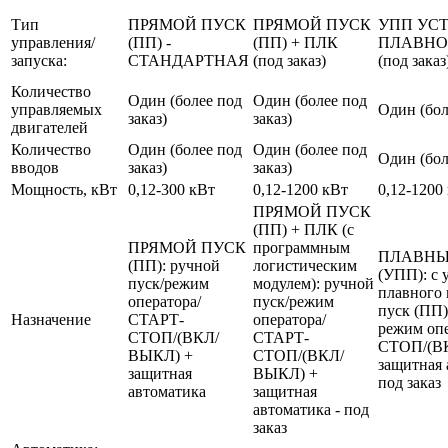
Тип
ПРЯМОЙ ПУСК
ПРЯМОЙ ПУСК
УПП УС
управления/
(ПП) -
(ПП) + ПЛК
ПЛАВНО
запуска:
СТАНДАРТНАЯ
(под заказ)
(под заказ
Количество
Один (более под
Один (более под
управляемых
Один (бол
заказ)
заказ)
двигателей
Количество
Один (более под
Один (более под
Один (бол
вводов
заказ)
заказ)
Мощность, кВт
0,12-300 кВт
0,12-1200 кВт
0,12-1200
ПРЯМОЙ ПУСК
(ПП) + ПЛК (с
ПРЯМОЙ ПУСК
программным
ПЛАВНЫ
(ПП): ручной
логистическим
(УПП): с 
пуск/режим
модулем): ручной
плавного 
оператора/
пуск/режим
пуск (ПП)
Назначение
СТАРТ-
оператора/
режим оп
СТОП/(ВКЛ/
СТАРТ-
СТОП/(В
ВЫКЛ) +
СТОП/(ВКЛ/
защитная 
защитная
ВЫКЛ) +
под заказ
автоматика
защитная
автоматика - под
заказ