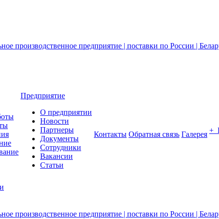
Предприятие
О предприятии
боты
Новости
ты
Партнеры
+
ния
Контакты
Обратная связь
Галерея
Документы
ние
Сотрудники
вание
Вакансии
Статьи
ии