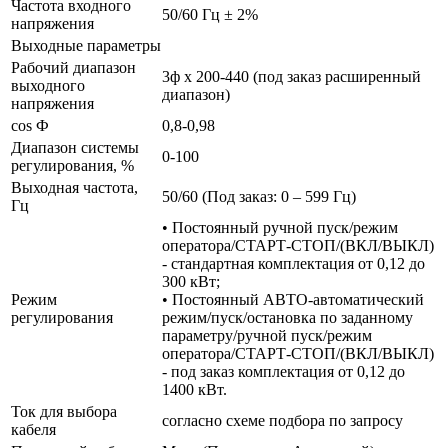
Частота входного
50/60 Гц ± 2%
напряжения
Выходные параметры
Рабочий диапазон
3ф х 200-440 (под заказ расширенный
выходного
диапазон)
напряжения
cos Ф
0,8-0,98
Диапазон системы
0-100
регулирования, %
Выходная частота,
50/60 (Под заказ: 0 – 599 Гц)
Гц
• Постоянный ручной пуск/режим
оператора/СТАРТ-СТОП/(ВКЛ/ВЫКЛ)
- стандартная комплектация от 0,12 до
300 кВт;
Режим
• Постоянный АВТО-автоматический
регулирования
режим/пуск/остановка по заданному
параметру/ручной пуск/режим
оператора/СТАРТ-СТОП/(ВКЛ/ВЫКЛ)
- под заказ комплектация от 0,12 до
1400 кВт.
Ток для выбора
согласно схеме подбора по запросу
кабеля