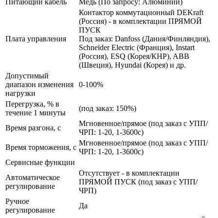
Питающий кабель
Медь (По запросу: Алюминий)
Контактор коммутационный DEKraft
(Россия) - в комплектации ПРЯМОЙ
ПУСК
Плата управления
Под заказ: Danfoss (Дания/Финляндия),
Schneider Electric (Франция), Instart
(Россия), ESQ (Корея/КНР), ABB
(Швеция), Hyundai (Корея) и др.
Допустимый
диапазон изменения
0-100%
нагрузки
Перегрузка, % в
(под заказ: 150%)
течение 1 минуты
Мгновенное/прямое (под заказ с УПП/
Время разгона, с
ЧРП: 1-20, 1-3600с)
Мгновенное/прямое (под заказ с УПП/
Время торможения, с
ЧРП: 1-20, 1-3600с)
Сервисные функции
Отсутствует - в комплектации
Автоматическое
ПРЯМОЙ ПУСК (под заказ с УПП/
регулирование
ЧРП)
Ручное
Да
регулирование