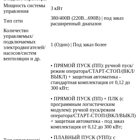
Мощность системы
3 кВт
управления
380/400В (220В...690В) | под заказ
Тип сети
расширенный диапазон
Количество
управляемых/
подключаемых
1 (Один) | Под заказ более
электродвигателей/
насосов/систем
вентиляции и др.
• ПРЯМОЙ ПУСК (ПП): ручной пуск/
режим оператора/СТАРТ-СТОП/(ВКЛ/
ВЫКЛ) + защитная автоматика -
стандартная комплектация от 0,12 до
300 кВт;
• ПРЯМОЙ ПУСК (ПП) + ПЛК (с
программным логистическим
модулем): ручной пуск/режим
оператора/СТАРТ-СТОП/(ВКЛ/ВЫКЛ)
+ защитная автоматика - под заказ
комплектация от 0,12 до 300 кВт;
• ПЛАВНЫЙ ПУСК (УПП): с