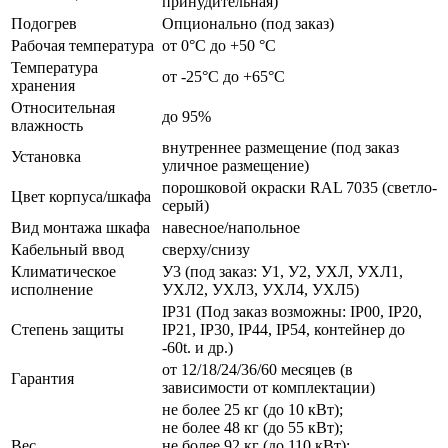
принудительная)
Подогрев
Опционально (под заказ)
Рабочая температура
от 0°C до +50 °C
Температура
от -25°C до +65°C
хранения
Относительная
до 95%
влажность
внутреннее размещение (под заказ
Установка
уличное размещение)
порошковой окраски RAL 7035 (светло-
Цвет корпуса/шкафа
серый)
Вид монтажа шкафа
навесное/напольное
Кабельный ввод
сверху/снизу
Климатическое
У3 (под заказ: У1, У2, УХЛ, УХЛ1,
исполнение
УХЛ2, УХЛ3, УХЛ4, УХЛ5)
IP31 (Под заказ возможны: IP00, IP20,
Степень защиты
IP21, IP30, IP44, IP54, контейнер до
-60t. и др.)
от 12/18/24/36/60 месяцев (в
Гарантия
зависимости от комплектации)
не более 25 кг (до 10 кВт);
не более 48 кг (до 55 кВт);
Вес
не более 92 кг (до 110 кВт);