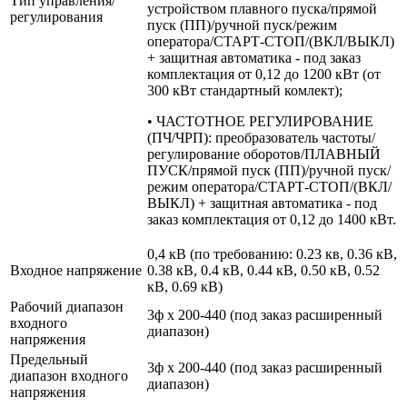
Тип управления/
устройством плавного пуска/прямой
регулирования
пуск (ПП)/ручной пуск/режим
оператора/СТАРТ-СТОП/(ВКЛ/ВЫКЛ)
+ защитная автоматика - под заказ
комплектация от 0,12 до 1200 кВт (от
300 кВт стандартный комлект);
• ЧАСТОТНОЕ РЕГУЛИРОВАНИЕ
(ПЧ/ЧРП): преобразователь частоты/
регулирование оборотов/ПЛАВНЫЙ
ПУСК/прямой пуск (ПП)/ручной пуск/
режим оператора/СТАРТ-СТОП/(ВКЛ/
ВЫКЛ) + защитная автоматика - под
заказ комплектация от 0,12 до 1400 кВт.
0,4 кВ (по требованию: 0.23 кв, 0.36 кВ,
Входное напряжение
0.38 кВ, 0.4 кВ, 0.44 кВ, 0.50 кВ, 0.52
кВ, 0.69 кВ)
Рабочий диапазон
3ф х 200-440 (под заказ расширенный
входного
диапазон)
напряжения
Предельный
3ф х 200-440 (под заказ расширенный
диапазон входного
диапазон)
напряжения