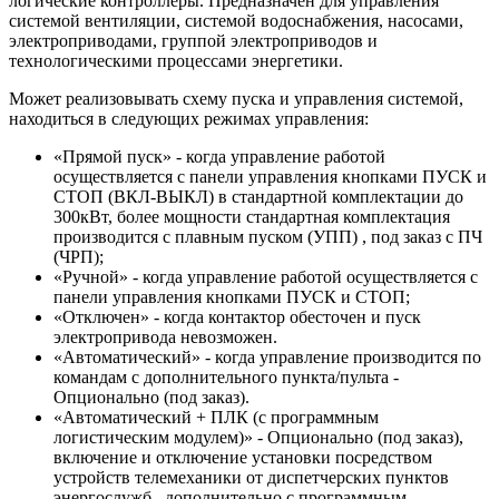
логические контроллеры. Предназначен для управления
системой вентиляции, системой водоснабжения, насосами,
электроприводами, группой электроприводов и
технологическими процессами энергетики.
Может реализовывать схему пуска и управления системой,
находиться в следующих режимах управления:
«Прямой пуск» - когда управление работой
осуществляется с панели управления кнопками ПУСК и
СТОП (ВКЛ-ВЫКЛ) в стандартной комплектации до
300кВт, более мощности стандартная комплектация
производится с плавным пуском (УПП) , под заказ с ПЧ
(ЧРП);
«Ручной» - когда управление работой осуществляется с
панели управления кнопками ПУСК и СТОП;
«Отключен» - когда контактор обесточен и пуск
электропривода невозможен.
«Автоматический» - когда управление производится по
командам с дополнительного пункта/пульта -
Опционально (под заказ).
«Автоматический + ПЛК (с программным
логистическим модулем)» - Опционально (под заказ),
включение и отключение установки посредством
устройств телемеханики от диспетчерских пунктов
энергослужб , дополнительно с программным