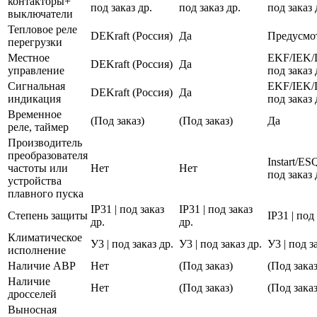
контакторы+
под заказ др.
под заказ др.
под заказ 
выключатели
Тепловое реле
DEKraft (Россия)
Да
Предусмо
перегрузки
Местное
EKF/IEK/
DEKraft (Россия)
Да
управление
под заказ 
Сигнальная
EKF/IEK/
DEKraft (Россия)
Да
индикация
под заказ 
Временное
(Под заказ)
(Под заказ)
Да
реле, таймер
Производитель
преобразователя
Instart/E
частоты или
Нет
Нет
под заказ 
устройства
плавного пуска
IP31 | под заказ
IP31 | под заказ
Степень защиты
IP31 | под
др.
др.
Климатическое
У3 | под заказ др.
У3 | под заказ др.
У3 | под з
исполнение
Наличие АВР
Нет
(Под заказ)
(Под заказ
Наличие
Нет
(Под заказ)
(Под заказ
дросселей
Выносная