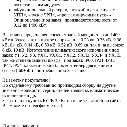
логистическим модулем.
«Функциональный резерв«, «мягкий пуск«, «пуск с
УПП«, «пуск с ЧРП«, «программируемый пуск« -
Опционально (под заказ), производятся мощности от
0,12 до 1400 кВт.
В каталоге представлен спектр моделей мощностью до 1400
кВт и более, как на низкое напряжение: 0.23 кв, 0.36 кВ, 0.38
кВ, 0.4 кВ, 0.44 кВ, 0.50 кВ, 0.52 кВ, 0.69 кв, так и на высокое:
6 кВ, 10 кВ. Изготовление климатического исполнения под
заказ: У1, У2, У3, УХЛ, УХЛ1, УХЛ2, УХЛ3, УХЛ4 и УХЛ5,
так же степень защиты шкафа - под заказ: IP00, IP21, IP31,
IP44, IP54, климатический блок контейнер для крайнего
севера (-60+50t) - по требованию Заказчика.
На заметку покупателю!
По отдельному требованию производим сборку на другие
значения мощности, серии, степени защиты, климатическое
исполнение и др.
Заказать или купить БУРВ 3 кВт по цене указанной на сайте,
Вы можете по телефону, e-mail.
Входные параметры