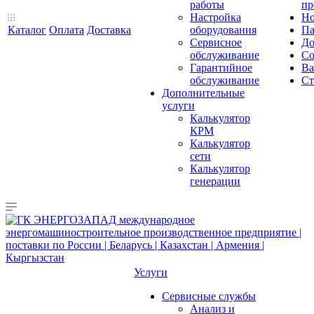
работы
пр
Настройка
Но
Каталог
Оплата
Доставка
оборудования
Па
Сервисное
До
обслуживание
Со
Гарантийное
Ва
обслуживание
Ст
Дополнительные
услуги
Калькулятор
КРМ
Калькулятор
сети
Калькулятор
генерации
Услуги
Сервисные службы
Анализ и