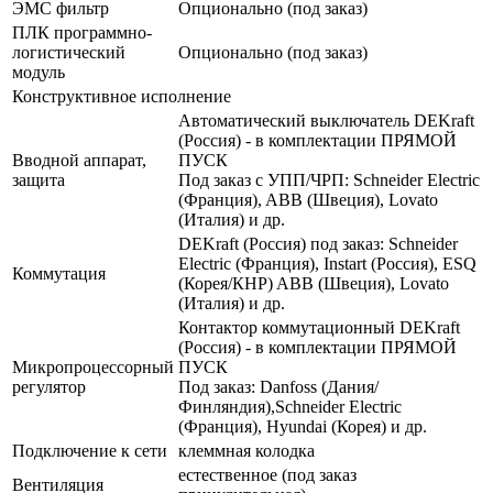
ЭМС фильтр
Опционально (под заказ)
ПЛК программно-
логистический
Опционально (под заказ)
модуль
Конструктивное исполнение
Автоматический выключатель DEKraft
(Россия) - в комплектации ПРЯМОЙ
Вводной аппарат,
ПУСК
защита
Под заказ с УПП/ЧРП: Schneider Electric
(Франция), ABB (Швеция), Lovato
(Италия) и др.
DEKraft (Россия) под заказ: Schneider
Electric (Франция), Instart (Россия), ESQ
Коммутация
(Корея/КНР) ABB (Швеция), Lovato
(Италия) и др.
Контактор коммутационный DEKraft
(Россия) - в комплектации ПРЯМОЙ
Микропроцессорный
ПУСК
регулятор
Под заказ: Danfoss (Дания/
Финляндия),Schneider Electric
(Франция), Hyundai (Корея) и др.
Подключение к сети
клеммная колодка
естественное (под заказ
Вентиляция