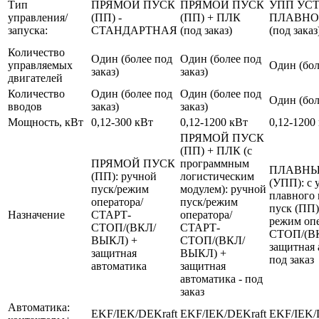
Тип
ПРЯМОЙ ПУСК
ПРЯМОЙ ПУСК
УПП УС
управления/
(ПП) -
(ПП) + ПЛК
ПЛАВНО
запуска:
СТАНДАРТНАЯ
(под заказ)
(под заказ
Количество
Один (более под
Один (более под
управляемых
Один (бол
заказ)
заказ)
двигателей
Количество
Один (более под
Один (более под
Один (бол
вводов
заказ)
заказ)
Мощность, кВт
0,12-300 кВт
0,12-1200 кВт
0,12-1200
ПРЯМОЙ ПУСК
(ПП) + ПЛК (с
ПРЯМОЙ ПУСК
программным
ПЛАВНЫ
(ПП): ручной
логистическим
(УПП): с 
пуск/режим
модулем): ручной
плавного 
оператора/
пуск/режим
пуск (ПП)
Назначение
СТАРТ-
оператора/
режим оп
СТОП/(ВКЛ/
СТАРТ-
СТОП/(В
ВЫКЛ) +
СТОП/(ВКЛ/
защитная 
защитная
ВЫКЛ) +
под заказ
автоматика
защитная
автоматика - под
заказ
Автоматика:
EKF/IEK/DEKraft
EKF/IEK/DEKraft
EKF/IEK/