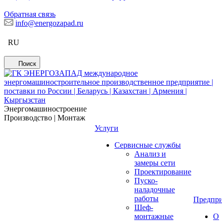
Обратная связь
info@energozapad.ru
RU
Поиск
Энергомашиностроение
Производство | Монтаж
Услуги
Сервисные службы
Анализ и
замеры сети
Проектирование
Пуско-
наладочные
работы
Предпри
Шеф-
монтажные
О