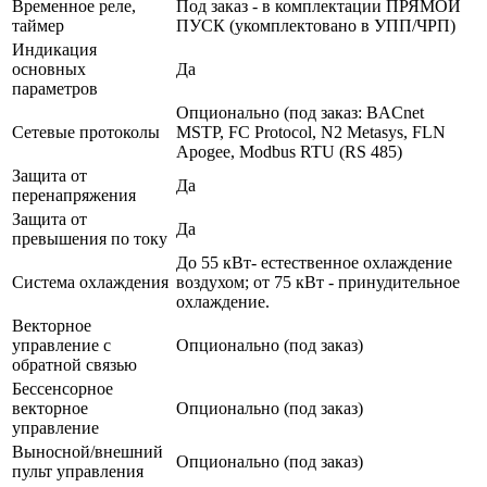
Временное реле,
Под заказ - в комплектации ПРЯМОЙ
таймер
ПУСК (укомплектовано в УПП/ЧРП)
Индикация
основных
Да
параметров
Опционально (под заказ: BACnet
Сетевые протоколы
MSTP, FC Protocol, N2 Metasys, FLN
Apogee, Modbus RTU (RS 485)
Защита от
Да
перенапряжения
Защита от
Да
превышения по току
До 55 кВт- естественное охлаждение
Система охлаждения
воздухом; от 75 кВт - принудительное
охлаждение.
Векторное
управление с
Опционально (под заказ)
обратной связью
Бессенсорное
векторное
Опционально (под заказ)
управление
Выносной/внешний
Опционально (под заказ)
пульт управления