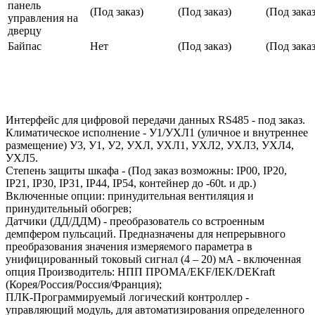
панель
(Под заказ)
(Под заказ)
(Под заказ
управления на
дверцу
Байпас
Нет
(Под заказ)
(Под заказ
Интерфейс для цифровой передачи данных RS485 - под заказ.
Климатическое исполнение - У1/УХЛ1 (уличное и внутреннее
размещение) У3, У1, У2, УХЛ, УХЛ1, УХЛ2, УХЛ3, УХЛ4,
УХЛ5.
Степень защиты шкафа - (Под заказ возможны: IP00, IP20,
IP21, IP30, IP31, IP44, IP54, контейнер до -60t. и др.)
Включенные опции: принудительная вентиляция и
принудительный обогрев;
Датчики (ДД/ДДМ) - преобразователь со встроенным
демпфером пульсаций. Предназначены для непрерывного
преобразования значения измеряемого параметра в
унифицированный токовый сигнал (4 – 20) мА - включенная
опция Производитель: НПП ПРОМА/EKF/IEK/DEKraft
(Корея/Россия/Россия/Франция);
ПЛК-Программируемый логический контроллер -
управляющий модуль, для автоматизирования определенного