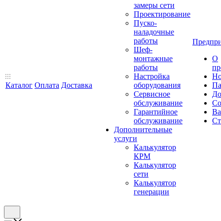
замеры сети
Проектирование
Пуско-
наладочные
работы
Предпри
Шеф-
монтажные
О
работы
пр
Настройка
Но
Каталог
Оплата
Доставка
оборудования
Па
Сервисное
До
обслуживание
Со
Гарантийное
Ва
обслуживание
Ст
Дополнительные
услуги
Калькулятор
КРМ
Калькулятор
сети
Калькулятор
генерации