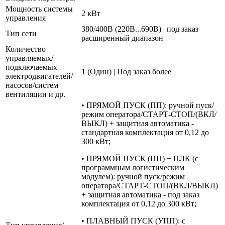
Мощность системы
2 кВт
управления
380/400В (220В...690В) | под заказ
Тип сети
расширенный диапазон
Количество
управляемых/
подключаемых
1 (Один) | Под заказ более
электродвигателей/
насосов/систем
вентиляции и др.
• ПРЯМОЙ ПУСК (ПП): ручной пуск/
режим оператора/СТАРТ-СТОП/(ВКЛ/
ВЫКЛ) + защитная автоматика -
стандартная комплектация от 0,12 до
300 кВт;
• ПРЯМОЙ ПУСК (ПП) + ПЛК (с
программным логистическим
модулем): ручной пуск/режим
оператора/СТАРТ-СТОП/(ВКЛ/ВЫКЛ)
+ защитная автоматика - под заказ
комплектация от 0,12 до 300 кВт;
• ПЛАВНЫЙ ПУСК (УПП): с