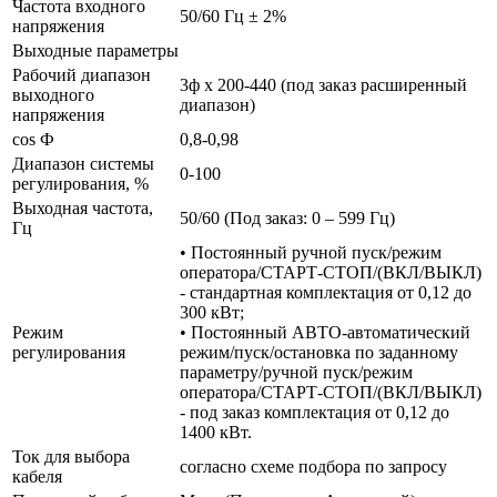
Частота входного
50/60 Гц ± 2%
напряжения
Выходные параметры
Рабочий диапазон
3ф х 200-440 (под заказ расширенный
выходного
диапазон)
напряжения
cos Ф
0,8-0,98
Диапазон системы
0-100
регулирования, %
Выходная частота,
50/60 (Под заказ: 0 – 599 Гц)
Гц
• Постоянный ручной пуск/режим
оператора/СТАРТ-СТОП/(ВКЛ/ВЫКЛ)
- стандартная комплектация от 0,12 до
300 кВт;
Режим
• Постоянный АВТО-автоматический
регулирования
режим/пуск/остановка по заданному
параметру/ручной пуск/режим
оператора/СТАРТ-СТОП/(ВКЛ/ВЫКЛ)
- под заказ комплектация от 0,12 до
1400 кВт.
Ток для выбора
согласно схеме подбора по запросу
кабеля