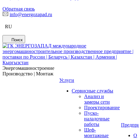
Обратная связь
info@energozapad.ru
RU
Поиск
Энергомашиностроение
Производство | Монтаж
Услуги
Сервисные службы
Анализ и
замеры сети
Проектирование
Пуско-
наладочные
работы
Предпри
Шеф-
монтажные
О