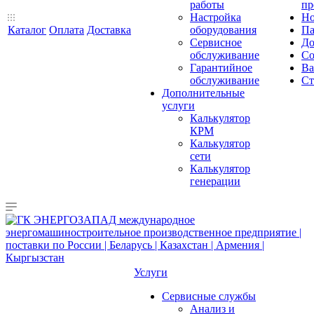
работы
пр
Настройка
Но
Каталог
Оплата
Доставка
оборудования
Па
Сервисное
До
обслуживание
Со
Гарантийное
Ва
обслуживание
Ст
Дополнительные
услуги
Калькулятор
КРМ
Калькулятор
сети
Калькулятор
генерации
Услуги
Сервисные службы
Анализ и