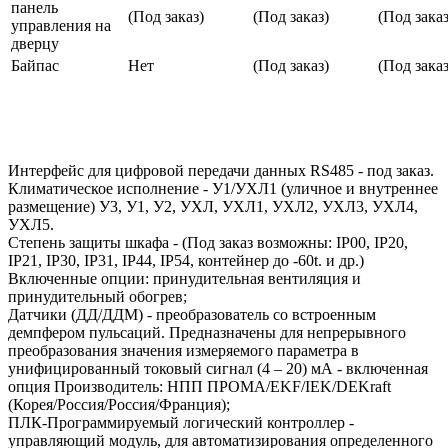
панель
(Под заказ)
(Под заказ)
(Под заказ
управления на
дверцу
Байпас
Нет
(Под заказ)
(Под заказ
Интерфейс для цифровой передачи данных RS485 - под заказ.
Климатическое исполнение - У1/УХЛ1 (уличное и внутреннее
размещение) У3, У1, У2, УХЛ, УХЛ1, УХЛ2, УХЛ3, УХЛ4,
УХЛ5.
Степень защиты шкафа - (Под заказ возможны: IP00, IP20,
IP21, IP30, IP31, IP44, IP54, контейнер до -60t. и др.)
Включенные опции: принудительная вентиляция и
принудительный обогрев;
Датчики (ДД/ДДМ) - преобразователь со встроенным
демпфером пульсаций. Предназначены для непрерывного
преобразования значения измеряемого параметра в
унифицированный токовый сигнал (4 – 20) мА - включенная
опция Производитель: НПП ПРОМА/EKF/IEK/DEKraft
(Корея/Россия/Россия/Франция);
ПЛК-Программируемый логический контроллер -
управляющий модуль, для автоматизирования определенного