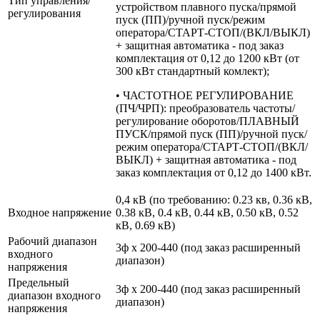
Тип управления/
устройством плавного пуска/прямой
регулирования
пуск (ПП)/ручной пуск/режим
оператора/СТАРТ-СТОП/(ВКЛ/ВЫКЛ)
+ защитная автоматика - под заказ
комплектация от 0,12 до 1200 кВт (от
300 кВт стандартный комлект);
• ЧАСТОТНОЕ РЕГУЛИРОВАНИЕ
(ПЧ/ЧРП): преобразователь частоты/
регулирование оборотов/ПЛАВНЫЙ
ПУСК/прямой пуск (ПП)/ручной пуск/
режим оператора/СТАРТ-СТОП/(ВКЛ/
ВЫКЛ) + защитная автоматика - под
заказ комплектация от 0,12 до 1400 кВт.
0,4 кВ (по требованию: 0.23 кв, 0.36 кВ,
Входное напряжение
0.38 кВ, 0.4 кВ, 0.44 кВ, 0.50 кВ, 0.52
кВ, 0.69 кВ)
Рабочий диапазон
3ф х 200-440 (под заказ расширенный
входного
диапазон)
напряжения
Предельный
3ф х 200-440 (под заказ расширенный
диапазон входного
диапазон)
напряжения