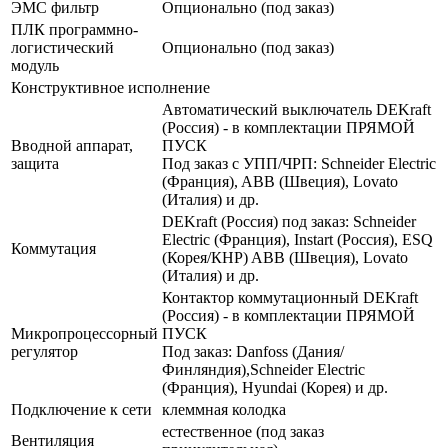
ЭМС фильтр
Опционально (под заказ)
ПЛК программно-
логистический
Опционально (под заказ)
модуль
Конструктивное исполнение
Автоматический выключатель DEKraft
(Россия) - в комплектации ПРЯМОЙ
Вводной аппарат,
ПУСК
защита
Под заказ с УПП/ЧРП: Schneider Electric
(Франция), ABB (Швеция), Lovato
(Италия) и др.
DEKraft (Россия) под заказ: Schneider
Electric (Франция), Instart (Россия), ESQ
Коммутация
(Корея/КНР) ABB (Швеция), Lovato
(Италия) и др.
Контактор коммутационный DEKraft
(Россия) - в комплектации ПРЯМОЙ
Микропроцессорный
ПУСК
регулятор
Под заказ: Danfoss (Дания/
Финляндия),Schneider Electric
(Франция), Hyundai (Корея) и др.
Подключение к сети
клеммная колодка
естественное (под заказ
Вентиляция