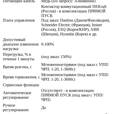
Питающий кабель
Медь (По запросу: Алюминий)
Контактор коммутационный DEKraft
(Россия) - в комплектации ПРЯМОЙ
ПУСК
Плата управления
Под заказ: Danfoss (Дания/Финляндия),
Schneider Electric (Франция), Instart
(Россия), ESQ (Корея/КНР), ABB
(Швеция), Hyundai (Корея) и др.
Допустимый
диапазон изменения
0-100%
нагрузки
Перегрузка, % в
(под заказ: 150%)
течение 1 минуты
Мгновенное/прямое (под заказ с УПП/
Время разгона, с
ЧРП: 1-20, 1-3600с)
Мгновенное/прямое (под заказ с УПП/
Время торможения, с
ЧРП: 1-20, 1-3600с)
Сервисные функции
Отсутствует - в комплектации
Автоматическое
ПРЯМОЙ ПУСК (под заказ с УПП/
регулирование
ЧРП)
Ручное
Да
регулирование