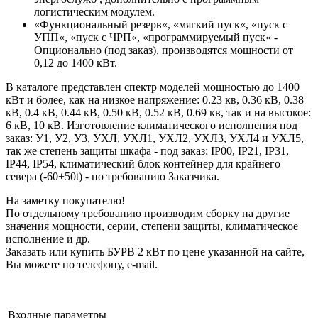
логистическим модулем.
«Функциональный резерв«, «мягкий пуск«, «пуск с
УПП«, «пуск с ЧРП«, «программируемый пуск« -
Опционально (под заказ), производятся мощности от
0,12 до 1400 кВт.
В каталоге представлен спектр моделей мощностью до 1400
кВт и более, как на низкое напряжение: 0.23 кв, 0.36 кВ, 0.38
кВ, 0.4 кВ, 0.44 кВ, 0.50 кВ, 0.52 кВ, 0.69 кв, так и на высокое:
6 кВ, 10 кВ. Изготовление климатического исполнения под
заказ: У1, У2, У3, УХЛ, УХЛ1, УХЛ2, УХЛ3, УХЛ4 и УХЛ5,
так же степень защиты шкафа - под заказ: IP00, IP21, IP31,
IP44, IP54, климатический блок контейнер для крайнего
севера (-60+50t) - по требованию Заказчика.
На заметку покупателю!
По отдельному требованию производим сборку на другие
значения мощности, серии, степени защиты, климатическое
исполнение и др.
Заказать или купить БУРВ 2 кВт по цене указанной на сайте,
Вы можете по телефону, e-mail.
Входные параметры