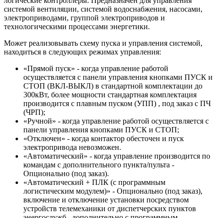
логические контроллеры. Предназначен для управления
системой вентиляции, системой водоснабжения, насосами,
электроприводами, группой электроприводов и
технологическими процессами энергетики.
Может реализовывать схему пуска и управления системой,
находиться в следующих режимах управления:
«Прямой пуск» - когда управление работой
осуществляется с панели управления кнопками ПУСК и
СТОП (ВКЛ-ВЫКЛ) в стандартной комплектации до
300кВт, более мощности стандартная комплектация
производится с плавным пуском (УПП) , под заказ с ПЧ
(ЧРП);
«Ручной» - когда управление работой осуществляется с
панели управления кнопками ПУСК и СТОП;
«Отключен» - когда контактор обесточен и пуск
электропривода невозможен.
«Автоматический» - когда управление производится по
командам с дополнительного пункта/пульта -
Опционально (под заказ).
«Автоматический + ПЛК (с программным
логистическим модулем)» - Опционально (под заказ),
включение и отключение установки посредством
устройств телемеханики от диспетчерских пунктов
энергослужб , дополнительно с программным