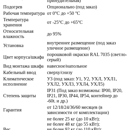
принудительная)
Подогрев
Опционально (под заказ)
Рабочая температура
от 0°C до +50 °C
Температура
от -25°C до +65°C
хранения
Относительная
до 95%
влажность
внутреннее размещение (под заказ
Установка
уличное размещение)
порошковой окраски RAL 7035 (светло-
Цвет корпуса/шкафа
серый)
Вид монтажа шкафа
навесное/напольное
Кабельный ввод
сверху/снизу
Климатическое
У3 (под заказ: У1, У2, УХЛ, УХЛ1,
исполнение
УХЛ2, УХЛ3, УХЛ4, УХЛ5)
IP31 (Под заказ возможны: IP00, IP20,
Степень защиты
IP21, IP30, IP44, IP54, контейнер до
-60t. и др.)
от 12/18/24/36/60 месяцев (в
Гарантия
зависимости от комплектации)
не более 25 кг (до 10 кВт);
не более 48 кг (до 55 кВт);
Вес
не более 92 кг (до 110 кВт);