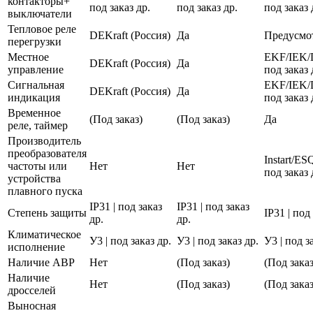
контакторы+
под заказ др.
под заказ др.
под заказ 
выключатели
Тепловое реле
DEKraft (Россия)
Да
Предусмо
перегрузки
Местное
EKF/IEK/
DEKraft (Россия)
Да
управление
под заказ 
Сигнальная
EKF/IEK/
DEKraft (Россия)
Да
индикация
под заказ 
Временное
(Под заказ)
(Под заказ)
Да
реле, таймер
Производитель
преобразователя
Instart/E
частоты или
Нет
Нет
под заказ 
устройства
плавного пуска
IP31 | под заказ
IP31 | под заказ
Степень защиты
IP31 | под
др.
др.
Климатическое
У3 | под заказ др.
У3 | под заказ др.
У3 | под з
исполнение
Наличие АВР
Нет
(Под заказ)
(Под заказ
Наличие
Нет
(Под заказ)
(Под заказ
дросселей
Выносная