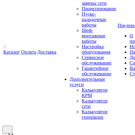
замеры сети
Проектирование
Пуско-
наладочные
работы
Предпри
Шеф-
монтажные
О
работы
пр
Настройка
Но
Каталог
Оплата
Доставка
оборудования
Па
Сервисное
До
обслуживание
Со
Гарантийное
Ва
обслуживание
Ст
Дополнительные
услуги
Калькулятор
КРМ
Калькулятор
сети
Калькулятор
генерации