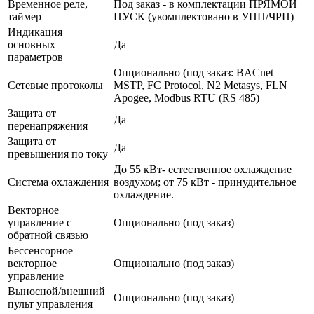
Временное реле,
Под заказ - в комплектации ПРЯМОЙ
таймер
ПУСК (укомплектовано в УПП/ЧРП)
Индикация
основных
Да
параметров
Опционально (под заказ: BACnet
Сетевые протоколы
MSTP, FC Protocol, N2 Metasys, FLN
Apogee, Modbus RTU (RS 485)
Защита от
Да
перенапряжения
Защита от
Да
превышения по току
До 55 кВт- естественное охлаждение
Система охлаждения
воздухом; от 75 кВт - принудительное
охлаждение.
Векторное
управление с
Опционально (под заказ)
обратной связью
Бессенсорное
векторное
Опционально (под заказ)
управление
Выносной/внешний
Опционально (под заказ)
пульт управления