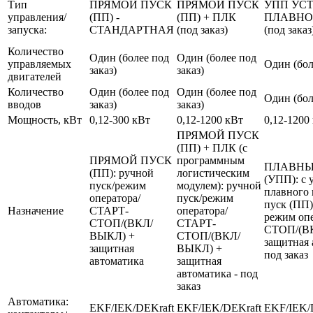
Тип
ПРЯМОЙ ПУСК
ПРЯМОЙ ПУСК
УПП УС
управления/
(ПП) -
(ПП) + ПЛК
ПЛАВНО
запуска:
СТАНДАРТНАЯ
(под заказ)
(под заказ
Количество
Один (более под
Один (более под
управляемых
Один (бол
заказ)
заказ)
двигателей
Количество
Один (более под
Один (более под
Один (бол
вводов
заказ)
заказ)
Мощность, кВт
0,12-300 кВт
0,12-1200 кВт
0,12-1200
ПРЯМОЙ ПУСК
(ПП) + ПЛК (с
ПРЯМОЙ ПУСК
программным
ПЛАВНЫ
(ПП): ручной
логистическим
(УПП): с 
пуск/режим
модулем): ручной
плавного 
оператора/
пуск/режим
пуск (ПП)
Назначение
СТАРТ-
оператора/
режим оп
СТОП/(ВКЛ/
СТАРТ-
СТОП/(В
ВЫКЛ) +
СТОП/(ВКЛ/
защитная 
защитная
ВЫКЛ) +
под заказ
автоматика
защитная
автоматика - под
заказ
Автоматика:
EKF/IEK/DEKraft
EKF/IEK/DEKraft
EKF/IEK/