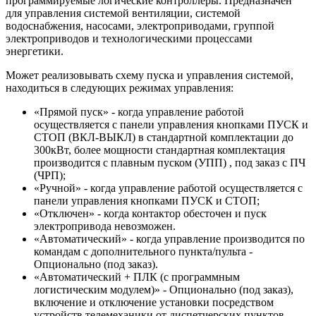
программируемые логические контроллеры. Предназначен
для управления системой вентиляции, системой
водоснабжения, насосами, электроприводами, группой
электроприводов и технологическими процессами
энергетики.
Может реализовывать схему пуска и управления системой,
находиться в следующих режимах управления:
«Прямой пуск» - когда управление работой
осуществляется с панели управления кнопками ПУСК и
СТОП (ВКЛ-ВЫКЛ) в стандартной комплектации до
300кВт, более мощности стандартная комплектация
производится с плавным пуском (УПП) , под заказ с ПЧ
(ЧРП);
«Ручной» - когда управление работой осуществляется с
панели управления кнопками ПУСК и СТОП;
«Отключен» - когда контактор обесточен и пуск
электропривода невозможен.
«Автоматический» - когда управление производится по
командам с дополнительного пункта/пульта -
Опционально (под заказ).
«Автоматический + ПЛК (с программным
логистическим модулем)» - Опционально (под заказ),
включение и отключение установки посредством
устройств телемеханики от диспетчерских пунктов