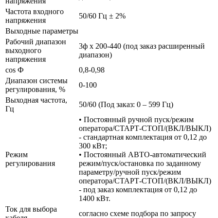
напряжения
Частота входного
50/60 Гц ± 2%
напряжения
Выходные параметры
Рабочий диапазон
3ф х 200-440 (под заказ расширенный
выходного
диапазон)
напряжения
cos Ф
0,8-0,98
Диапазон системы
0-100
регулирования, %
Выходная частота,
50/60 (Под заказ: 0 – 599 Гц)
Гц
• Постоянный ручной пуск/режим
оператора/СТАРТ-СТОП/(ВКЛ/ВЫКЛ)
- стандартная комплектация от 0,12 до
300 кВт;
Режим
• Постоянный АВТО-автоматический
регулирования
режим/пуск/остановка по заданному
параметру/ручной пуск/режим
оператора/СТАРТ-СТОП/(ВКЛ/ВЫКЛ)
- под заказ комплектация от 0,12 до
1400 кВт.
Ток для выбора
согласно схеме подбора по запросу
кабеля