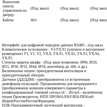
Выносная
панель
(Под заказ)
(Под заказ)
(Под заказ
управления на
дверцу
Байпас
Нет
(Под заказ)
(Под заказ
Интерфейс для цифровой передачи данных RS485 - под заказ.
Климатическое исполнение - У1/УХЛ1 (уличное и внутреннее
размещение) У3, У1, У2, УХЛ, УХЛ1, УХЛ2, УХЛ3, УХЛ4,
УХЛ5.
Степень защиты шкафа - (Под заказ возможны: IP00, IP20,
IP21, IP30, IP31, IP44, IP54, контейнер до -60t. и др.)
Включенные опции: принудительная вентиляция и
принудительный обогрев;
Датчики (ДД/ДДМ) - преобразователь со встроенным
демпфером пульсаций. Предназначены для непрерывного
преобразования значения измеряемого параметра в
унифицированный токовый сигнал (4 – 20) мА - включенная
опция Производитель: НПП ПРОМА/EKF/IEK/DEKraft
(Корея/Россия/Россия/Франция);
ПЛК-Программируемый логический контроллер -