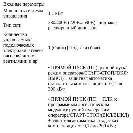
Входные параметры
Мощность системы
1,1 кВт
управления
380/400В (220В...690В) | под заказ
Тип сети
расширенный диапазон
Количество
управляемых/
подключаемых
1 (Один) | Под заказ более
электродвигателей/
насосов/систем
вентиляции и др.
• ПРЯМОЙ ПУСК (ПП): ручной пуск/
режим оператора/СТАРТ-СТОП/(ВКЛ/
ВЫКЛ) + защитная автоматика -
стандартная комплектация от 0,12 до
300 кВт;
• ПРЯМОЙ ПУСК (ПП) + ПЛК (с
программным логистическим
модулем): ручной пуск/режим
оператора/СТАРТ-СТОП/(ВКЛ/ВЫКЛ)
+ защитная автоматика - под заказ
комплектация от 0,12 до 300 кВт;