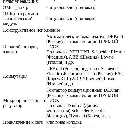
пульт управления
ЭМС фильтр
Опционально (под заказ)
ПЛК программно-
логистический
Опционально (под заказ)
модуль
Конструктивное исполнение
Автоматический выключатель DEKraft
(Россия) - в комплектации ПРЯМОЙ
Вводной аппарат,
ПУСК
защита
Под заказ с УПП/ЧРП: Schneider Electric
(Франция), ABB (Швеция), Lovato
(Италия) и др.
DEKraft (Россия) под заказ: Schneider
Electric (Франция), Instart (Россия), ESQ
Коммутация
(Корея/КНР) ABB (Швеция), Lovato
(Италия) и др.
Контактор коммутационный DEKraft
(Россия) - в комплектации ПРЯМОЙ
Микропроцессорный
ПУСК
регулятор
Под заказ: Danfoss (Дания/
Финляндия),Schneider Electric
(Франция), Hyundai (Корея) и др.
Подключение к сети
клеммная колодка