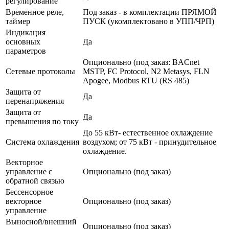
регулирование
Временное реле,
Под заказ - в комплектации ПРЯМОЙ
таймер
ПУСК (укомплектовано в УПП/ЧРП)
Индикация
основных
Да
параметров
Опционально (под заказ: BACnet
Сетевые протоколы
MSTP, FC Protocol, N2 Metasys, FLN
Apogee, Modbus RTU (RS 485)
Защита от
Да
перенапряжения
Защита от
Да
превышения по току
До 55 кВт- естественное охлаждение
Система охлаждения
воздухом; от 75 кВт - принудительное
охлаждение.
Векторное
управление с
Опционально (под заказ)
обратной связью
Бессенсорное
векторное
Опционально (под заказ)
управление
Выносной/внешний
Опционально (под заказ)