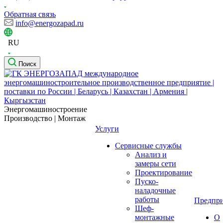
Обратная связь
info@energozapad.ru
RU
Поиск
Энергомашиностроение
Производство | Монтаж
Услуги
Сервисные службы
Анализ и
замеры сети
Проектирование
Пуско-
наладочные
работы
Предпри
Шеф-
монтажные
О