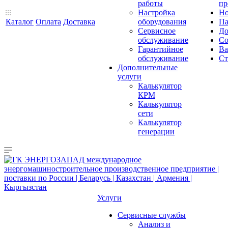
работы
пр
Настройка
Но
Каталог
Оплата
Доставка
оборудования
Па
Сервисное
До
обслуживание
Со
Гарантийное
Ва
обслуживание
Ст
Дополнительные
услуги
Калькулятор
КРМ
Калькулятор
сети
Калькулятор
генерации
Услуги
Сервисные службы
Анализ и