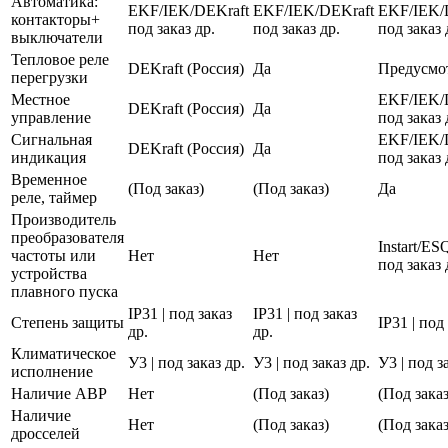
Автоматика:
EKF/IEK/DEKraft
EKF/IEK/DEKraft
EKF/IEK/
контакторы+
под заказ др.
под заказ др.
под заказ 
выключатели
Тепловое реле
DEKraft (Россия)
Да
Предусмо
перегрузки
Местное
EKF/IEK/
DEKraft (Россия)
Да
управление
под заказ 
Сигнальная
EKF/IEK/
DEKraft (Россия)
Да
индикация
под заказ 
Временное
(Под заказ)
(Под заказ)
Да
реле, таймер
Производитель
преобразователя
Instart/E
частоты или
Нет
Нет
под заказ 
устройства
плавного пуска
IP31 | под заказ
IP31 | под заказ
Степень защиты
IP31 | под
др.
др.
Климатическое
У3 | под заказ др.
У3 | под заказ др.
У3 | под з
исполнение
Наличие АВР
Нет
(Под заказ)
(Под заказ
Наличие
Нет
(Под заказ)
(Под заказ
дросселей