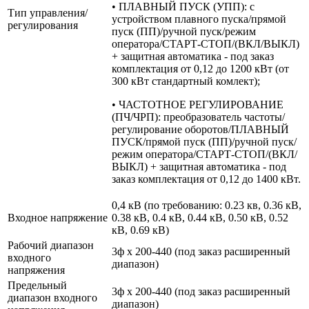
• ПЛАВНЫЙ ПУСК (УПП): с
Тип управления/
устройством плавного пуска/прямой
регулирования
пуск (ПП)/ручной пуск/режим
оператора/СТАРТ-СТОП/(ВКЛ/ВЫКЛ)
+ защитная автоматика - под заказ
комплектация от 0,12 до 1200 кВт (от
300 кВт стандартный комлект);
• ЧАСТОТНОЕ РЕГУЛИРОВАНИЕ
(ПЧ/ЧРП): преобразователь частоты/
регулирование оборотов/ПЛАВНЫЙ
ПУСК/прямой пуск (ПП)/ручной пуск/
режим оператора/СТАРТ-СТОП/(ВКЛ/
ВЫКЛ) + защитная автоматика - под
заказ комплектация от 0,12 до 1400 кВт.
0,4 кВ (по требованию: 0.23 кв, 0.36 кВ,
Входное напряжение
0.38 кВ, 0.4 кВ, 0.44 кВ, 0.50 кВ, 0.52
кВ, 0.69 кВ)
Рабочий диапазон
3ф х 200-440 (под заказ расширенный
входного
диапазон)
напряжения
Предельный
3ф х 200-440 (под заказ расширенный
диапазон входного
диапазон)