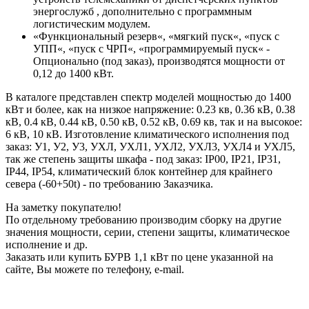
энергослужб , дополнительно с программным
логистическим модулем.
«Функциональный резерв«, «мягкий пуск«, «пуск с
УПП«, «пуск с ЧРП«, «программируемый пуск« -
Опционально (под заказ), производятся мощности от
0,12 до 1400 кВт.
В каталоге представлен спектр моделей мощностью до 1400
кВт и более, как на низкое напряжение: 0.23 кв, 0.36 кВ, 0.38
кВ, 0.4 кВ, 0.44 кВ, 0.50 кВ, 0.52 кВ, 0.69 кв, так и на высокое:
6 кВ, 10 кВ. Изготовление климатического исполнения под
заказ: У1, У2, У3, УХЛ, УХЛ1, УХЛ2, УХЛ3, УХЛ4 и УХЛ5,
так же степень защиты шкафа - под заказ: IP00, IP21, IP31,
IP44, IP54, климатический блок контейнер для крайнего
севера (-60+50t) - по требованию Заказчика.
На заметку покупателю!
По отдельному требованию производим сборку на другие
значения мощности, серии, степени защиты, климатическое
исполнение и др.
Заказать или купить БУРВ 1,1 кВт по цене указанной на
сайте, Вы можете по телефону, e-mail.