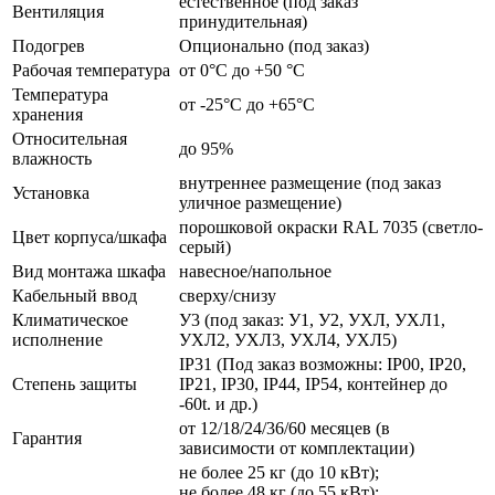
естественное (под заказ
Вентиляция
принудительная)
Подогрев
Опционально (под заказ)
Рабочая температура
от 0°C до +50 °C
Температура
от -25°C до +65°C
хранения
Относительная
до 95%
влажность
внутреннее размещение (под заказ
Установка
уличное размещение)
порошковой окраски RAL 7035 (светло-
Цвет корпуса/шкафа
серый)
Вид монтажа шкафа
навесное/напольное
Кабельный ввод
сверху/снизу
Климатическое
У3 (под заказ: У1, У2, УХЛ, УХЛ1,
исполнение
УХЛ2, УХЛ3, УХЛ4, УХЛ5)
IP31 (Под заказ возможны: IP00, IP20,
Степень защиты
IP21, IP30, IP44, IP54, контейнер до
-60t. и др.)
от 12/18/24/36/60 месяцев (в
Гарантия
зависимости от комплектации)
не более 25 кг (до 10 кВт);
не более 48 кг (до 55 кВт);