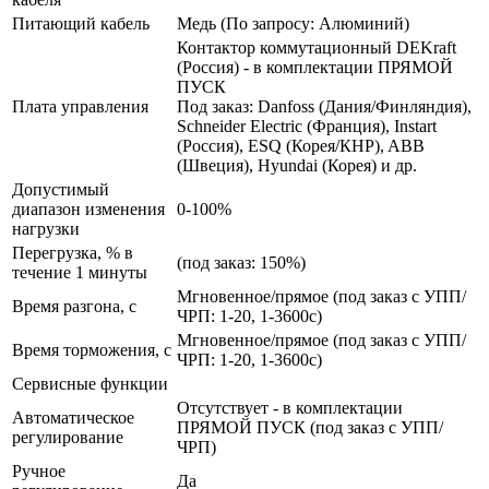
Питающий кабель
Медь (По запросу: Алюминий)
Контактор коммутационный DEKraft
(Россия) - в комплектации ПРЯМОЙ
ПУСК
Плата управления
Под заказ: Danfoss (Дания/Финляндия),
Schneider Electric (Франция), Instart
(Россия), ESQ (Корея/КНР), ABB
(Швеция), Hyundai (Корея) и др.
Допустимый
диапазон изменения
0-100%
нагрузки
Перегрузка, % в
(под заказ: 150%)
течение 1 минуты
Мгновенное/прямое (под заказ с УПП/
Время разгона, с
ЧРП: 1-20, 1-3600с)
Мгновенное/прямое (под заказ с УПП/
Время торможения, с
ЧРП: 1-20, 1-3600с)
Сервисные функции
Отсутствует - в комплектации
Автоматическое
ПРЯМОЙ ПУСК (под заказ с УПП/
регулирование
ЧРП)
Ручное
Да