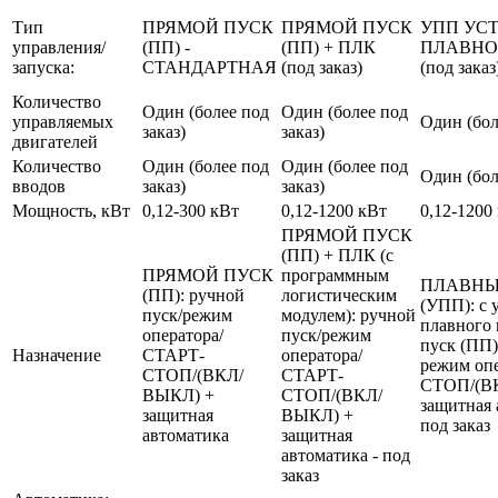
Тип
ПРЯМОЙ ПУСК
ПРЯМОЙ ПУСК
УПП УС
управления/
(ПП) -
(ПП) + ПЛК
ПЛАВНО
запуска:
СТАНДАРТНАЯ
(под заказ)
(под заказ
Количество
Один (более под
Один (более под
управляемых
Один (бол
заказ)
заказ)
двигателей
Количество
Один (более под
Один (более под
Один (бол
вводов
заказ)
заказ)
Мощность, кВт
0,12-300 кВт
0,12-1200 кВт
0,12-1200
ПРЯМОЙ ПУСК
(ПП) + ПЛК (с
ПРЯМОЙ ПУСК
программным
ПЛАВНЫ
(ПП): ручной
логистическим
(УПП): с 
пуск/режим
модулем): ручной
плавного 
оператора/
пуск/режим
пуск (ПП)
Назначение
СТАРТ-
оператора/
режим оп
СТОП/(ВКЛ/
СТАРТ-
СТОП/(В
ВЫКЛ) +
СТОП/(ВКЛ/
защитная 
защитная
ВЫКЛ) +
под заказ
автоматика
защитная
автоматика - под
заказ