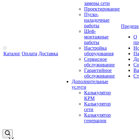
замеры сети
Проектирование
Пуско-
наладочные
работы
Предпри
Шеф-
монтажные
О
работы
пр
Настройка
Но
Каталог
Оплата
Доставка
оборудования
Па
Сервисное
До
обслуживание
Со
Гарантийное
Ва
обслуживание
Ст
Дополнительные
услуги
Калькулятор
КРМ
Калькулятор
сети
Калькулятор
генерации