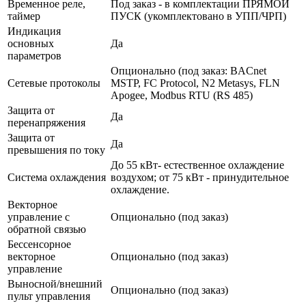
Временное реле,
Под заказ - в комплектации ПРЯМОЙ
таймер
ПУСК (укомплектовано в УПП/ЧРП)
Индикация
основных
Да
параметров
Опционально (под заказ: BACnet
Сетевые протоколы
MSTP, FC Protocol, N2 Metasys, FLN
Apogee, Modbus RTU (RS 485)
Защита от
Да
перенапряжения
Защита от
Да
превышения по току
До 55 кВт- естественное охлаждение
Система охлаждения
воздухом; от 75 кВт - принудительное
охлаждение.
Векторное
управление с
Опционально (под заказ)
обратной связью
Бессенсорное
векторное
Опционально (под заказ)
управление
Выносной/внешний
Опционально (под заказ)
пульт управления