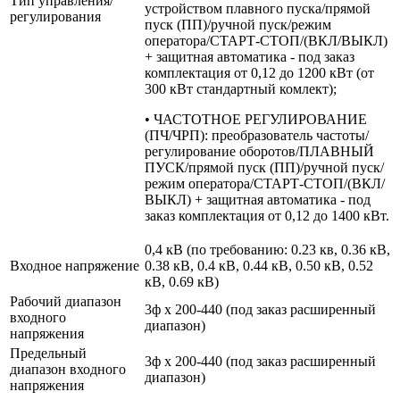
Тип управления/
устройством плавного пуска/прямой
регулирования
пуск (ПП)/ручной пуск/режим
оператора/СТАРТ-СТОП/(ВКЛ/ВЫКЛ)
+ защитная автоматика - под заказ
комплектация от 0,12 до 1200 кВт (от
300 кВт стандартный комлект);
• ЧАСТОТНОЕ РЕГУЛИРОВАНИЕ
(ПЧ/ЧРП): преобразователь частоты/
регулирование оборотов/ПЛАВНЫЙ
ПУСК/прямой пуск (ПП)/ручной пуск/
режим оператора/СТАРТ-СТОП/(ВКЛ/
ВЫКЛ) + защитная автоматика - под
заказ комплектация от 0,12 до 1400 кВт.
0,4 кВ (по требованию: 0.23 кв, 0.36 кВ,
Входное напряжение
0.38 кВ, 0.4 кВ, 0.44 кВ, 0.50 кВ, 0.52
кВ, 0.69 кВ)
Рабочий диапазон
3ф х 200-440 (под заказ расширенный
входного
диапазон)
напряжения
Предельный
3ф х 200-440 (под заказ расширенный
диапазон входного
диапазон)
напряжения