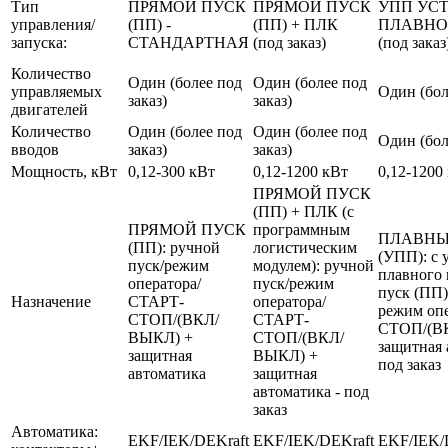
Тип
ПРЯМОЙ ПУСК
ПРЯМОЙ ПУСК
УПП УС
управления/
(ПП) -
(ПП) + ПЛК
ПЛАВНО
запуска:
СТАНДАРТНАЯ
(под заказ)
(под заказ
Количество
Один (более под
Один (более под
управляемых
Один (бол
заказ)
заказ)
двигателей
Количество
Один (более под
Один (более под
Один (бол
вводов
заказ)
заказ)
Мощность, кВт
0,12-300 кВт
0,12-1200 кВт
0,12-1200
ПРЯМОЙ ПУСК
(ПП) + ПЛК (с
ПРЯМОЙ ПУСК
программным
ПЛАВНЫ
(ПП): ручной
логистическим
(УПП): с 
пуск/режим
модулем): ручной
плавного 
оператора/
пуск/режим
пуск (ПП)
Назначение
СТАРТ-
оператора/
режим оп
СТОП/(ВКЛ/
СТАРТ-
СТОП/(В
ВЫКЛ) +
СТОП/(ВКЛ/
защитная 
защитная
ВЫКЛ) +
под заказ
автоматика
защитная
автоматика - под
заказ
Автоматика:
EKF/IEK/DEKraft
EKF/IEK/DEKraft
EKF/IEK/