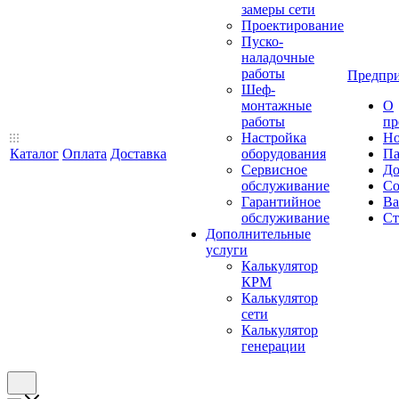
замеры сети
Проектирование
Пуско-
наладочные
работы
Предпри
Шеф-
монтажные
О
работы
пр
Настройка
Но
Каталог
Оплата
Доставка
оборудования
Па
Сервисное
До
обслуживание
Со
Гарантийное
Ва
обслуживание
Ст
Дополнительные
услуги
Калькулятор
КРМ
Калькулятор
сети
Калькулятор
генерации