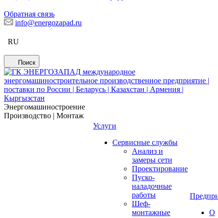
Обратная связь
info@energozapad.ru
RU
Поиск
Энергомашиностроение
Производство | Монтаж
Услуги
Сервисные службы
Анализ и
замеры сети
Проектирование
Пуско-
наладочные
работы
Предпри
Шеф-
монтажные
О