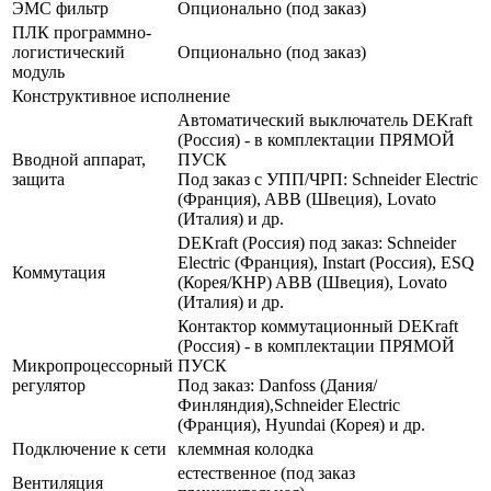
ЭМС фильтр
Опционально (под заказ)
ПЛК программно-
логистический
Опционально (под заказ)
модуль
Конструктивное исполнение
Автоматический выключатель DEKraft
(Россия) - в комплектации ПРЯМОЙ
Вводной аппарат,
ПУСК
защита
Под заказ с УПП/ЧРП: Schneider Electric
(Франция), ABB (Швеция), Lovato
(Италия) и др.
DEKraft (Россия) под заказ: Schneider
Electric (Франция), Instart (Россия), ESQ
Коммутация
(Корея/КНР) ABB (Швеция), Lovato
(Италия) и др.
Контактор коммутационный DEKraft
(Россия) - в комплектации ПРЯМОЙ
Микропроцессорный
ПУСК
регулятор
Под заказ: Danfoss (Дания/
Финляндия),Schneider Electric
(Франция), Hyundai (Корея) и др.
Подключение к сети
клеммная колодка
естественное (под заказ
Вентиляция