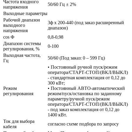
Частота входного
50/60 Гц ± 2%
напряжения
Выходные параметры
Рабочий диапазон
3ф х 200-440 (под заказ расширенный
выходного
диапазон)
напряжения
cos Ф
0,8-0,98
Диапазон системы
0-100
регулирования, %
Выходная частота,
50/60 (Под заказ: 0 – 599 Гц)
Гц
• Постоянный ручной пуск/режим
оператора/СТАРТ-СТОП/(ВКЛ/ВЫКЛ)
- стандартная комплектация от 0,12 до
300 кВт;
Режим
• Постоянный АВТО-автоматический
регулирования
режим/пуск/остановка по заданному
параметру/ручной пуск/режим
оператора/СТАРТ-СТОП/(ВКЛ/ВЫКЛ)
- под заказ комплектация от 0,12 до
1400 кВт.
Ток для выбора
согласно схеме подбора по запросу
кабеля