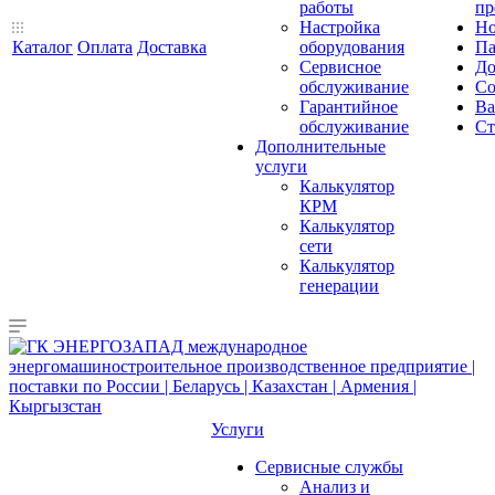
работы
пр
Настройка
Но
Каталог
Оплата
Доставка
оборудования
Па
Сервисное
До
обслуживание
Со
Гарантийное
Ва
обслуживание
Ст
Дополнительные
услуги
Калькулятор
КРМ
Калькулятор
сети
Калькулятор
генерации
Услуги
Сервисные службы
Анализ и