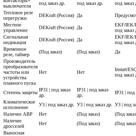
контакторы+
под заказ др.
под заказ др.
под заказ 
выключатели
Тепловое реле
DEKraft (Россия)
Да
Предусмо
перегрузки
Местное
EKF/IEK/
DEKraft (Россия)
Да
управление
под заказ 
Сигнальная
EKF/IEK/
DEKraft (Россия)
Да
индикация
под заказ 
Временное
(Под заказ)
(Под заказ)
Да
реле, таймер
Производитель
преобразователя
Instart/E
частоты или
Нет
Нет
под заказ 
устройства
плавного пуска
IP31 | под заказ
IP31 | под заказ
Степень защиты
IP31 | под
др.
др.
Климатическое
У3 | под заказ др.
У3 | под заказ др.
У3 | под з
исполнение
Наличие АВР
Нет
(Под заказ)
(Под заказ
Наличие
Нет
(Под заказ)
(Под заказ
дросселей
Выносная