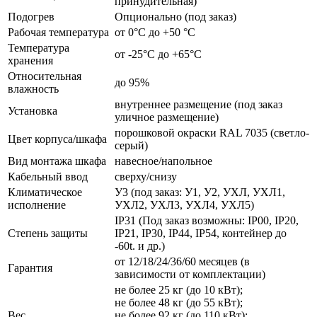
принудительная)
Подогрев
Опционально (под заказ)
Рабочая температура
от 0°C до +50 °C
Температура
от -25°C до +65°C
хранения
Относительная
до 95%
влажность
внутреннее размещение (под заказ
Установка
уличное размещение)
порошковой окраски RAL 7035 (светло-
Цвет корпуса/шкафа
серый)
Вид монтажа шкафа
навесное/напольное
Кабельный ввод
сверху/снизу
Климатическое
У3 (под заказ: У1, У2, УХЛ, УХЛ1,
исполнение
УХЛ2, УХЛ3, УХЛ4, УХЛ5)
IP31 (Под заказ возможны: IP00, IP20,
Степень защиты
IP21, IP30, IP44, IP54, контейнер до
-60t. и др.)
от 12/18/24/36/60 месяцев (в
Гарантия
зависимости от комплектации)
не более 25 кг (до 10 кВт);
не более 48 кг (до 55 кВт);
Вес
не более 92 кг (до 110 кВт);