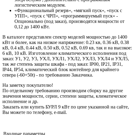
логистическим модулем.
«Функциональный резерв«, «мягкий пуск«, «пуск с
УПП«, «пуск с ЧРП«, «программируемый пуск« -
Опционально (под заказ), производятся мощности от
0,12 до 1400 кВт.
В каталоге представлен спектр моделей мощностью до 1400
кВт и более, как на низкое напряжение: 0.23 кв, 0.36 кВ, 0.38
кВ, 0.4 кВ, 0.44 кВ, 0.50 кВ, 0.52 кВ, 0.69 кв, так и на высокое:
6 кВ, 10 кВ. Изготовление климатического исполнения под
заказ: У1, У2, У3, УХЛ, УХЛ1, УХЛ2, УХЛ3, УХЛ4 и УХЛ5,
так же степень защиты шкафа - под заказ: IP00, IP21, IP31,
IP44, IP54, климатический блок контейнер для крайнего
севера (-60+50t) - по требованию Заказчика.
На заметку покупателю!
По отдельному требованию производим сборку на другие
значения мощности, серии, степени защиты, климатическое
исполнение и др.
Заказать или купить БУРЛ 9 кВт по цене указанной на сайте,
Вы можете по телефону, e-mail.
Входные параметры