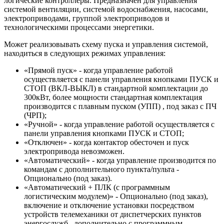
логические контроллеры. Предназначен для управления
системой вентиляции, системой водоснабжения, насосами,
электроприводами, группой электроприводов и
технологическими процессами энергетики.
Может реализовывать схему пуска и управления системой,
находиться в следующих режимах управления:
«Прямой пуск» - когда управление работой
осуществляется с панели управления кнопками ПУСК и
СТОП (ВКЛ-ВЫКЛ) в стандартной комплектации до
300кВт, более мощности стандартная комплектация
производится с плавным пуском (УПП) , под заказ с ПЧ
(ЧРП);
«Ручной» - когда управление работой осуществляется с
панели управления кнопками ПУСК и СТОП;
«Отключен» - когда контактор обесточен и пуск
электропривода невозможен.
«Автоматический» - когда управление производится по
командам с дополнительного пункта/пульта -
Опционально (под заказ).
«Автоматический + ПЛК (с программным
логистическим модулем)» - Опционально (под заказ),
включение и отключение установки посредством
устройств телемеханики от диспетчерских пунктов
энергослужб , дополнительно с программным