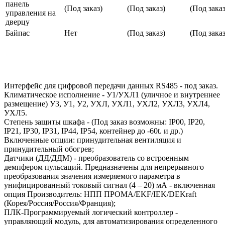
панель
(Под заказ)
(Под заказ)
(Под заказ
управления на
дверцу
Байпас
Нет
(Под заказ)
(Под заказ
Интерфейс для цифровой передачи данных RS485 - под заказ.
Климатическое исполнение - У1/УХЛ1 (уличное и внутреннее
размещение) У3, У1, У2, УХЛ, УХЛ1, УХЛ2, УХЛ3, УХЛ4,
УХЛ5.
Степень защиты шкафа - (Под заказ возможны: IP00, IP20,
IP21, IP30, IP31, IP44, IP54, контейнер до -60t. и др.)
Включенные опции: принудительная вентиляция и
принудительный обогрев;
Датчики (ДД/ДДМ) - преобразователь со встроенным
демпфером пульсаций. Предназначены для непрерывного
преобразования значения измеряемого параметра в
унифицированный токовый сигнал (4 – 20) мА - включенная
опция Производитель: НПП ПРОМА/EKF/IEK/DEKraft
(Корея/Россия/Россия/Франция);
ПЛК-Программируемый логический контроллер -
управляющий модуль, для автоматизирования определенного