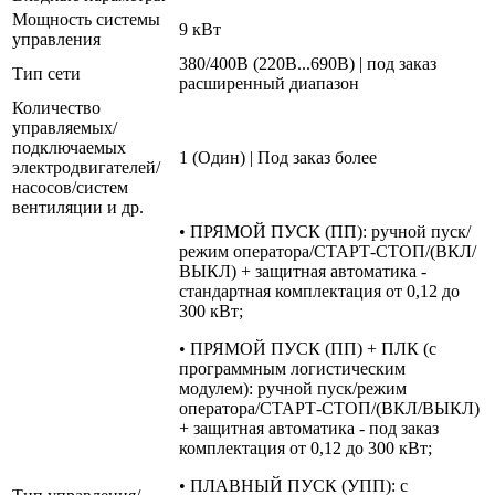
Мощность системы
9 кВт
управления
380/400В (220В...690В) | под заказ
Тип сети
расширенный диапазон
Количество
управляемых/
подключаемых
1 (Один) | Под заказ более
электродвигателей/
насосов/систем
вентиляции и др.
• ПРЯМОЙ ПУСК (ПП): ручной пуск/
режим оператора/СТАРТ-СТОП/(ВКЛ/
ВЫКЛ) + защитная автоматика -
стандартная комплектация от 0,12 до
300 кВт;
• ПРЯМОЙ ПУСК (ПП) + ПЛК (с
программным логистическим
модулем): ручной пуск/режим
оператора/СТАРТ-СТОП/(ВКЛ/ВЫКЛ)
+ защитная автоматика - под заказ
комплектация от 0,12 до 300 кВт;
• ПЛАВНЫЙ ПУСК (УПП): с