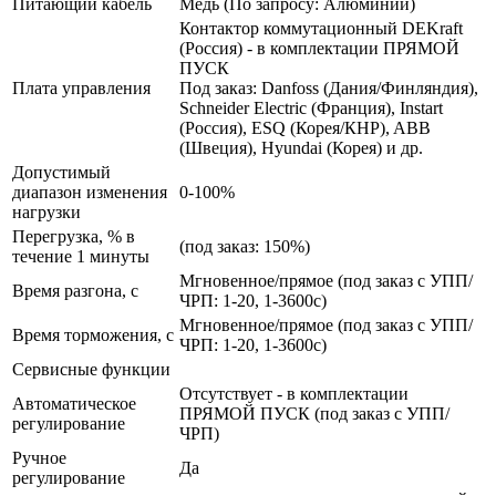
Питающий кабель
Медь (По запросу: Алюминий)
Контактор коммутационный DEKraft
(Россия) - в комплектации ПРЯМОЙ
ПУСК
Плата управления
Под заказ: Danfoss (Дания/Финляндия),
Schneider Electric (Франция), Instart
(Россия), ESQ (Корея/КНР), ABB
(Швеция), Hyundai (Корея) и др.
Допустимый
диапазон изменения
0-100%
нагрузки
Перегрузка, % в
(под заказ: 150%)
течение 1 минуты
Мгновенное/прямое (под заказ с УПП/
Время разгона, с
ЧРП: 1-20, 1-3600с)
Мгновенное/прямое (под заказ с УПП/
Время торможения, с
ЧРП: 1-20, 1-3600с)
Сервисные функции
Отсутствует - в комплектации
Автоматическое
ПРЯМОЙ ПУСК (под заказ с УПП/
регулирование
ЧРП)
Ручное
Да
регулирование