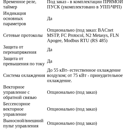
Временное реле,
Под заказ - в комплектации ПРЯМОЙ
таймер
ПУСК (укомплектовано в УПП/ЧРП)
Индикация
основных
Да
параметров
Опционально (под заказ: BACnet
Сетевые протоколы
MSTP, FC Protocol, N2 Metasys, FLN
Apogee, Modbus RTU (RS 485)
Защита от
Да
перенапряжения
Защита от
Да
превышения по току
До 55 кВт- естественное охлаждение
Система охлаждения
воздухом; от 75 кВт - принудительное
охлаждение.
Векторное
управление с
Опционально (под заказ)
обратной связью
Бессенсорное
векторное
Опционально (под заказ)
управление
Выносной/внешний
Опционально (под заказ)
пульт управления