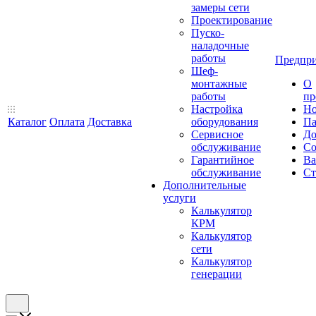
замеры сети
Проектирование
Пуско-
наладочные
работы
Предпри
Шеф-
монтажные
О
работы
пр
Настройка
Но
Каталог
Оплата
Доставка
оборудования
Па
Сервисное
До
обслуживание
Со
Гарантийное
Ва
обслуживание
Ст
Дополнительные
услуги
Калькулятор
КРМ
Калькулятор
сети
Калькулятор
генерации