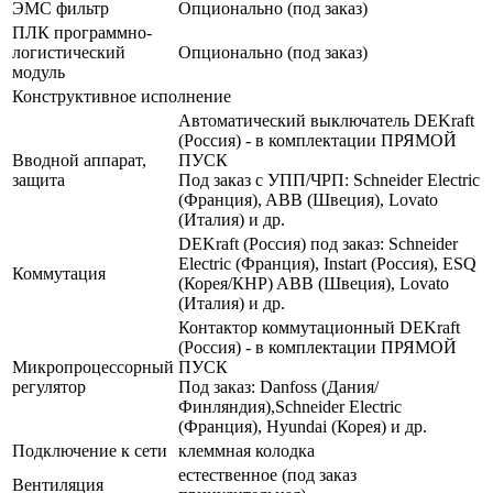
ЭМС фильтр
Опционально (под заказ)
ПЛК программно-
логистический
Опционально (под заказ)
модуль
Конструктивное исполнение
Автоматический выключатель DEKraft
(Россия) - в комплектации ПРЯМОЙ
Вводной аппарат,
ПУСК
защита
Под заказ с УПП/ЧРП: Schneider Electric
(Франция), ABB (Швеция), Lovato
(Италия) и др.
DEKraft (Россия) под заказ: Schneider
Electric (Франция), Instart (Россия), ESQ
Коммутация
(Корея/КНР) ABB (Швеция), Lovato
(Италия) и др.
Контактор коммутационный DEKraft
(Россия) - в комплектации ПРЯМОЙ
Микропроцессорный
ПУСК
регулятор
Под заказ: Danfoss (Дания/
Финляндия),Schneider Electric
(Франция), Hyundai (Корея) и др.
Подключение к сети
клеммная колодка
естественное (под заказ
Вентиляция