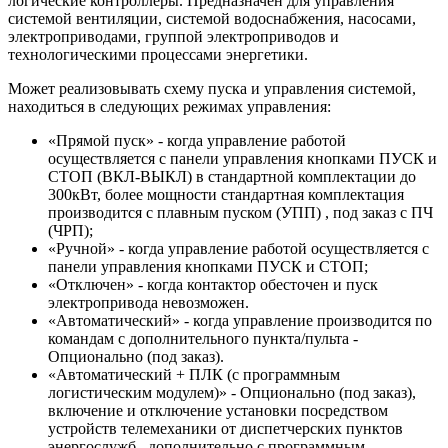
логические контроллеры. Предназначен для управления
системой вентиляции, системой водоснабжения, насосами,
электроприводами, группой электроприводов и
технологическими процессами энергетики.
Может реализовывать схему пуска и управления системой,
находиться в следующих режимах управления:
«Прямой пуск» - когда управление работой
осуществляется с панели управления кнопками ПУСК и
СТОП (ВКЛ-ВЫКЛ) в стандартной комплектации до
300кВт, более мощности стандартная комплектация
производится с плавным пуском (УПП) , под заказ с ПЧ
(ЧРП);
«Ручной» - когда управление работой осуществляется с
панели управления кнопками ПУСК и СТОП;
«Отключен» - когда контактор обесточен и пуск
электропривода невозможен.
«Автоматический» - когда управление производится по
командам с дополнительного пункта/пульта -
Опционально (под заказ).
«Автоматический + ПЛК (с программным
логистическим модулем)» - Опционально (под заказ),
включение и отключение установки посредством
устройств телемеханики от диспетчерских пунктов
энергослужб , дополнительно с программным