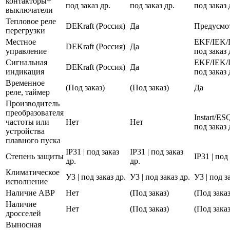
контакторы+
под заказ др.
под заказ др.
под заказ 
выключатели
Тепловое реле
DEKraft (Россия)
Да
Предусмо
перегрузки
Местное
EKF/IEK/
DEKraft (Россия)
Да
управление
под заказ 
Сигнальная
EKF/IEK/
DEKraft (Россия)
Да
индикация
под заказ 
Временное
(Под заказ)
(Под заказ)
Да
реле, таймер
Производитель
преобразователя
Instart/E
частоты или
Нет
Нет
под заказ 
устройства
плавного пуска
IP31 | под заказ
IP31 | под заказ
Степень защиты
IP31 | под
др.
др.
Климатическое
У3 | под заказ др.
У3 | под заказ др.
У3 | под з
исполнение
Наличие АВР
Нет
(Под заказ)
(Под заказ
Наличие
Нет
(Под заказ)
(Под заказ
дросселей
Выносная