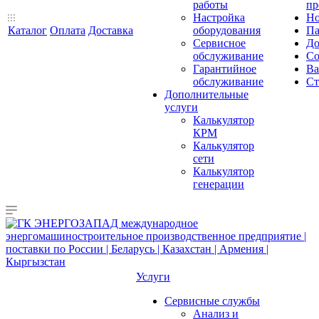
работы
пр
Настройка
Но
Каталог
Оплата
Доставка
оборудования
Па
Сервисное
До
обслуживание
Со
Гарантийное
Ва
обслуживание
Ст
Дополнительные
услуги
Калькулятор
КРМ
Калькулятор
сети
Калькулятор
генерации
Услуги
Сервисные службы
Анализ и