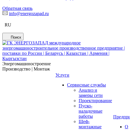
Обратная связь
info@energozapad.ru
RU
Поиск
Энергомашиностроение
Производство | Монтаж
Услуги
Сервисные службы
Анализ и
замеры сети
Проектирование
Пуско-
наладочные
работы
Предпри
Шеф-
монтажные
О