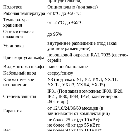
принудительная)
Подогрев
Опционально (под заказ)
Рабочая температура
от 0°C до +50 °C
Температура
от -25°C до +65°C
хранения
Относительная
до 95%
влажность
внутреннее размещение (под заказ
Установка
уличное размещение)
порошковой окраски RAL 7035 (светло-
Цвет корпуса/шкафа
серый)
Вид монтажа шкафа
навесное/напольное
Кабельный ввод
сверху/снизу
Климатическое
У3 (под заказ: У1, У2, УХЛ, УХЛ1,
исполнение
УХЛ2, УХЛ3, УХЛ4, УХЛ5)
IP31 (Под заказ возможны: IP00, IP20,
Степень защиты
IP21, IP30, IP44, IP54, контейнер до
-60t. и др.)
от 12/18/24/36/60 месяцев (в
Гарантия
зависимости от комплектации)
не более 25 кг (до 10 кВт);
не более 48 кг (до 55 кВт);
Вес
не более 92 кг (до 110 кВт);