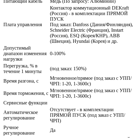
Питающий кабель
Медь (По запросу: Алюминий)
Контактор коммутационный DEKraft
(Россия) - в комплектации ПРЯМОЙ
ПУСК
Плата управления
Под заказ: Danfoss (Дания/Финляндия),
Schneider Electric (Франция), Instart
(Россия), ESQ (Корея/КНР), ABB
(Швеция), Hyundai (Корея) и др.
Допустимый
диапазон изменения
0-100%
нагрузки
Перегрузка, % в
(под заказ: 150%)
течение 1 минуты
Мгновенное/прямое (под заказ с УПП/
Время разгона, с
ЧРП: 1-20, 1-3600с)
Мгновенное/прямое (под заказ с УПП/
Время торможения, с
ЧРП: 1-20, 1-3600с)
Сервисные функции
Отсутствует - в комплектации
Автоматическое
ПРЯМОЙ ПУСК (под заказ с УПП/
регулирование
ЧРП)
Ручное
Да
регулирование