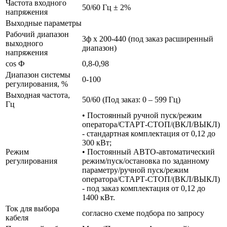
Частота входного
50/60 Гц ± 2%
напряжения
Выходные параметры
Рабочий диапазон
3ф х 200-440 (под заказ расширенный
выходного
диапазон)
напряжения
cos Ф
0,8-0,98
Диапазон системы
0-100
регулирования, %
Выходная частота,
50/60 (Под заказ: 0 – 599 Гц)
Гц
• Постоянный ручной пуск/режим
оператора/СТАРТ-СТОП/(ВКЛ/ВЫКЛ)
- стандартная комплектация от 0,12 до
300 кВт;
Режим
• Постоянный АВТО-автоматический
регулирования
режим/пуск/остановка по заданному
параметру/ручной пуск/режим
оператора/СТАРТ-СТОП/(ВКЛ/ВЫКЛ)
- под заказ комплектация от 0,12 до
1400 кВт.
Ток для выбора
согласно схеме подбора по запросу
кабеля