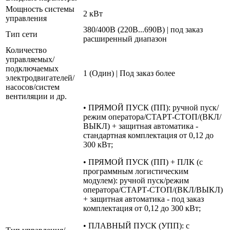
Мощность системы
2 кВт
управления
380/400В (220В...690В) | под заказ
Тип сети
расширенный диапазон
Количество
управляемых/
подключаемых
1 (Один) | Под заказ более
электродвигателей/
насосов/систем
вентиляции и др.
• ПРЯМОЙ ПУСК (ПП): ручной пуск/
режим оператора/СТАРТ-СТОП/(ВКЛ/
ВЫКЛ) + защитная автоматика -
стандартная комплектация от 0,12 до
300 кВт;
• ПРЯМОЙ ПУСК (ПП) + ПЛК (с
программным логистическим
модулем): ручной пуск/режим
оператора/СТАРТ-СТОП/(ВКЛ/ВЫКЛ)
+ защитная автоматика - под заказ
комплектация от 0,12 до 300 кВт;
• ПЛАВНЫЙ ПУСК (УПП): с