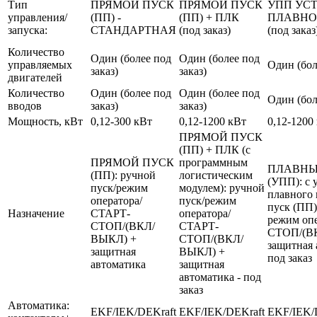
Тип
ПРЯМОЙ ПУСК
ПРЯМОЙ ПУСК
УПП УС
управления/
(ПП) -
(ПП) + ПЛК
ПЛАВНО
запуска:
СТАНДАРТНАЯ
(под заказ)
(под заказ
Количество
Один (более под
Один (более под
управляемых
Один (бол
заказ)
заказ)
двигателей
Количество
Один (более под
Один (более под
Один (бол
вводов
заказ)
заказ)
Мощность, кВт
0,12-300 кВт
0,12-1200 кВт
0,12-1200
ПРЯМОЙ ПУСК
(ПП) + ПЛК (с
ПРЯМОЙ ПУСК
программным
ПЛАВНЫ
(ПП): ручной
логистическим
(УПП): с 
пуск/режим
модулем): ручной
плавного 
оператора/
пуск/режим
пуск (ПП)
Назначение
СТАРТ-
оператора/
режим оп
СТОП/(ВКЛ/
СТАРТ-
СТОП/(В
ВЫКЛ) +
СТОП/(ВКЛ/
защитная 
защитная
ВЫКЛ) +
под заказ
автоматика
защитная
автоматика - под
заказ
Автоматика:
EKF/IEK/DEKraft
EKF/IEK/DEKraft
EKF/IEK/