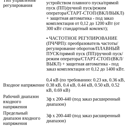
Тип управления/
устройством плавного пуска/прямой
регулирования
пуск (ПП)/ручной пуск/режим
оператора/СТАРТ-СТОП/(ВКЛ/ВЫКЛ)
+ защитная автоматика - под заказ
комплектация от 0,12 до 1200 кВт (от
300 кВт стандартный комлект);
• ЧАСТОТНОЕ РЕГУЛИРОВАНИЕ
(ПЧ/ЧРП): преобразователь частоты/
регулирование оборотов/ПЛАВНЫЙ
ПУСК/прямой пуск (ПП)/ручной пуск/
режим оператора/СТАРТ-СТОП/(ВКЛ/
ВЫКЛ) + защитная автоматика - под
заказ комплектация от 0,12 до 1400 кВт.
0,4 кВ (по требованию: 0.23 кв, 0.36 кВ,
Входное напряжение
0.38 кВ, 0.4 кВ, 0.44 кВ, 0.50 кВ, 0.52
кВ, 0.69 кВ)
Рабочий диапазон
3ф х 200-440 (под заказ расширенный
входного
диапазон)
напряжения
Предельный
3ф х 200-440 (под заказ расширенный
диапазон входного
диапазон)
напряжения