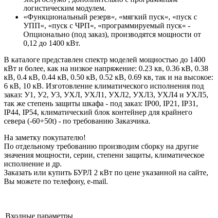
логистическим модулем.
«Функциональный резерв«, «мягкий пуск«, «пуск с
УПП«, «пуск с ЧРП«, «программируемый пуск« -
Опционально (под заказ), производятся мощности от
0,12 до 1400 кВт.
В каталоге представлен спектр моделей мощностью до 1400
кВт и более, как на низкое напряжение: 0.23 кв, 0.36 кВ, 0.38
кВ, 0.4 кВ, 0.44 кВ, 0.50 кВ, 0.52 кВ, 0.69 кв, так и на высокое:
6 кВ, 10 кВ. Изготовление климатического исполнения под
заказ: У1, У2, У3, УХЛ, УХЛ1, УХЛ2, УХЛ3, УХЛ4 и УХЛ5,
так же степень защиты шкафа - под заказ: IP00, IP21, IP31,
IP44, IP54, климатический блок контейнер для крайнего
севера (-60+50t) - по требованию Заказчика.
На заметку покупателю!
По отдельному требованию производим сборку на другие
значения мощности, серии, степени защиты, климатическое
исполнение и др.
Заказать или купить БУРЛ 2 кВт по цене указанной на сайте,
Вы можете по телефону, e-mail.
Входные параметры