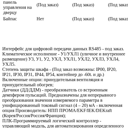
панель
(Под заказ)
(Под заказ)
(Под заказ
управления на
дверцу
Байпас
Нет
(Под заказ)
(Под заказ
Интерфейс для цифровой передачи данных RS485 - под заказ.
Климатическое исполнение - У1/УХЛ1 (уличное и внутреннее
размещение) У3, У1, У2, УХЛ, УХЛ1, УХЛ2, УХЛ3, УХЛ4,
УХЛ5.
Степень защиты шкафа - (Под заказ возможны: IP00, IP20,
IP21, IP30, IP31, IP44, IP54, контейнер до -60t. и др.)
Включенные опции: принудительная вентиляция и
принудительный обогрев;
Датчики (ДД/ДДМ) - преобразователь со встроенным
демпфером пульсаций. Предназначены для непрерывного
преобразования значения измеряемого параметра в
унифицированный токовый сигнал (4 – 20) мА - включенная
опция Производитель: НПП ПРОМА/EKF/IEK/DEKraft
(Корея/Россия/Россия/Франция);
ПЛК-Программируемый логический контроллер -
управляющий модуль, для автоматизирования определенного