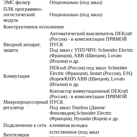
ЭМС фильтр
Опционально (под заказ)
ПЛК программно-
логистический
Опционально (под заказ)
модуль
Конструктивное исполнение
Автоматический выключатель DEKraft
(Россия) - в комплектации ПРЯМОЙ
Вводной аппарат,
ПУСК
защита
Под заказ с УПП/ЧРП: Schneider Electric
(Франция), ABB (Швеция), Lovato
(Италия) и др.
DEKraft (Россия) под заказ: Schneider
Electric (Франция), Instart (Россия), ESQ
Коммутация
(Корея/КНР) ABB (Швеция), Lovato
(Италия) и др.
Контактор коммутационный DEKraft
(Россия) - в комплектации ПРЯМОЙ
Микропроцессорный
ПУСК
регулятор
Под заказ: Danfoss (Дания/
Финляндия),Schneider Electric
(Франция), Hyundai (Корея) и др.
Подключение к сети
клеммная колодка
естественное (под заказ
Вентиляция