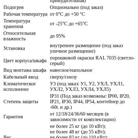
принудительная)
Подогрев
Опционально (под заказ)
Рабочая температура
от 0°C до +50 °C
Температура
от -25°C до +65°C
хранения
Относительная
до 95%
влажность
внутреннее размещение (под заказ
Установка
уличное размещение)
порошковой окраски RAL 7035 (светло-
Цвет корпуса/шкафа
серый)
Вид монтажа шкафа
навесное/напольное
Кабельный ввод
сверху/снизу
Климатическое
У3 (под заказ: У1, У2, УХЛ, УХЛ1,
исполнение
УХЛ2, УХЛ3, УХЛ4, УХЛ5)
IP31 (Под заказ возможны: IP00, IP20,
Степень защиты
IP21, IP30, IP44, IP54, контейнер до
-60t. и др.)
от 12/18/24/36/60 месяцев (в
Гарантия
зависимости от комплектации)
не более 25 кг (до 10 кВт);
не более 48 кг (до 55 кВт);
Вес
не более 92 кг (до 110 кВт);