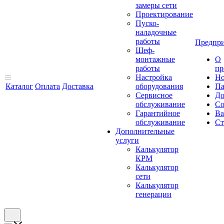
замеры сети
Проектирование
Пуско-
наладочные
работы
Предпри
Шеф-
монтажные
О
работы
пр
Настройка
Но
Каталог
Оплата
Доставка
оборудования
Па
Сервисное
До
обслуживание
Со
Гарантийное
Ва
обслуживание
Ст
Дополнительные
услуги
Калькулятор
КРМ
Калькулятор
сети
Калькулятор
генерации