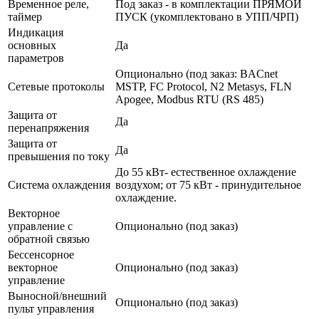
Временное реле,
Под заказ - в комплектации ПРЯМОЙ
таймер
ПУСК (укомплектовано в УПП/ЧРП)
Индикация
основных
Да
параметров
Опционально (под заказ: BACnet
Сетевые протоколы
MSTP, FC Protocol, N2 Metasys, FLN
Apogee, Modbus RTU (RS 485)
Защита от
Да
перенапряжения
Защита от
Да
превышения по току
До 55 кВт- естественное охлаждение
Система охлаждения
воздухом; от 75 кВт - принудительное
охлаждение.
Векторное
управление с
Опционально (под заказ)
обратной связью
Бессенсорное
векторное
Опционально (под заказ)
управление
Выносной/внешний
Опционально (под заказ)
пульт управления