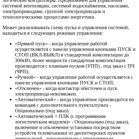
логические контроллеры. Предназначен для управления
системой вентиляции, системой водоснабжения, насосами,
электроприводами, группой электроприводов и
технологическими процессами энергетики.
Может реализовывать схему пуска и управления системой,
находиться в следующих режимах управления:
«Прямой пуск» - когда управление работой
осуществляется с панели управления кнопками ПУСК и
СТОП (ВКЛ-ВЫКЛ) в стандартной комплектации до
300кВт, более мощности стандартная комплектация
производится с плавным пуском (УПП) , под заказ с ПЧ
(ЧРП);
«Ручной» - когда управление работой осуществляется с
панели управления кнопками ПУСК и СТОП;
«Отключен» - когда контактор обесточен и пуск
электропривода невозможен.
«Автоматический» - когда управление производится по
командам с дополнительного пункта/пульта -
Опционально (под заказ).
«Автоматический + ПЛК (с программным
логистическим модулем)» - Опционально (под заказ),
включение и отключение установки посредством
устройств телемеханики от диспетчерских пунктов
энергослужб , дополнительно с программным