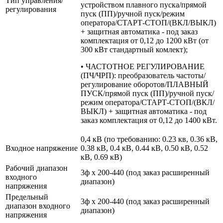
Тип управления/
устройством плавного пуска/прямой
регулирования
пуск (ПП)/ручной пуск/режим
оператора/СТАРТ-СТОП/(ВКЛ/ВЫКЛ)
+ защитная автоматика - под заказ
комплектация от 0,12 до 1200 кВт (от
300 кВт стандартный комлект);
• ЧАСТОТНОЕ РЕГУЛИРОВАНИЕ
(ПЧ/ЧРП): преобразователь частоты/
регулирование оборотов/ПЛАВНЫЙ
ПУСК/прямой пуск (ПП)/ручной пуск/
режим оператора/СТАРТ-СТОП/(ВКЛ/
ВЫКЛ) + защитная автоматика - под
заказ комплектация от 0,12 до 1400 кВт.
0,4 кВ (по требованию: 0.23 кв, 0.36 кВ,
Входное напряжение
0.38 кВ, 0.4 кВ, 0.44 кВ, 0.50 кВ, 0.52
кВ, 0.69 кВ)
Рабочий диапазон
3ф х 200-440 (под заказ расширенный
входного
диапазон)
напряжения
Предельный
3ф х 200-440 (под заказ расширенный
диапазон входного
диапазон)
напряжения