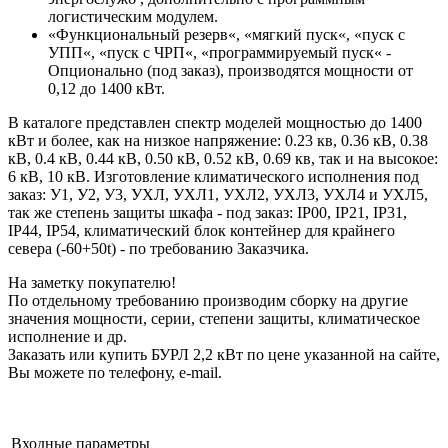
логистическим модулем.
«Функциональный резерв«, «мягкий пуск«, «пуск с
УПП«, «пуск с ЧРП«, «программируемый пуск« -
Опционально (под заказ), производятся мощности от
0,12 до 1400 кВт.
В каталоге представлен спектр моделей мощностью до 1400
кВт и более, как на низкое напряжение: 0.23 кв, 0.36 кВ, 0.38
кВ, 0.4 кВ, 0.44 кВ, 0.50 кВ, 0.52 кВ, 0.69 кв, так и на высокое:
6 кВ, 10 кВ. Изготовление климатического исполнения под
заказ: У1, У2, У3, УХЛ, УХЛ1, УХЛ2, УХЛ3, УХЛ4 и УХЛ5,
так же степень защиты шкафа - под заказ: IP00, IP21, IP31,
IP44, IP54, климатический блок контейнер для крайнего
севера (-60+50t) - по требованию Заказчика.
На заметку покупателю!
По отдельному требованию производим сборку на другие
значения мощности, серии, степени защиты, климатическое
исполнение и др.
Заказать или купить БУРЛ 2,2 кВт по цене указанной на сайте,
Вы можете по телефону, e-mail.
Входные параметры