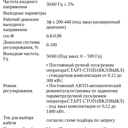
Частота входного
50/60 Гц ± 2%
напряжения
Выходные параметры
Рабочий диапазон
3ф х 200-440 (под заказ расширенный
выходного
диапазон)
напряжения
cos Ф
0,8-0,98
Диапазон системы
0-100
регулирования, %
Выходная частота,
50/60 (Под заказ: 0 – 599 Гц)
Гц
• Постоянный ручной пуск/режим
оператора/СТАРТ-СТОП/(ВКЛ/ВЫКЛ)
- стандартная комплектация от 0,12 до
300 кВт;
Режим
• Постоянный АВТО-автоматический
регулирования
режим/пуск/остановка по заданному
параметру/ручной пуск/режим
оператора/СТАРТ-СТОП/(ВКЛ/ВЫКЛ)
- под заказ комплектация от 0,12 до
1400 кВт.
Ток для выбора
согласно схеме подбора по запросу
кабеля