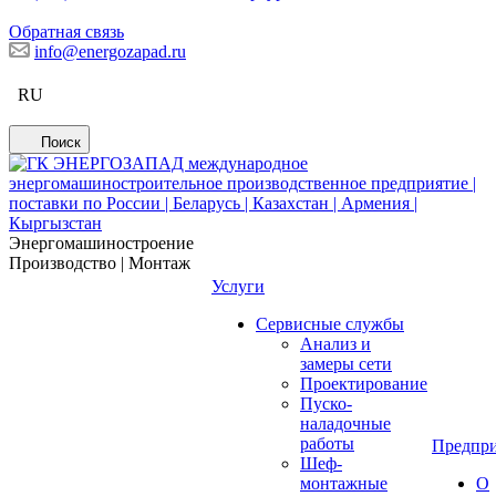
Обратная связь
info@energozapad.ru
RU
Поиск
Энергомашиностроение
Производство | Монтаж
Услуги
Сервисные службы
Анализ и
замеры сети
Проектирование
Пуско-
наладочные
работы
Предпри
Шеф-
монтажные
О