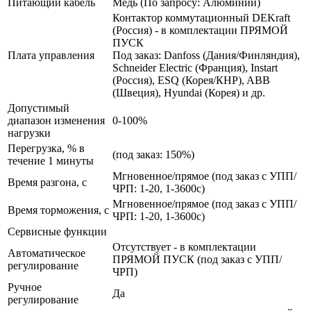
Питающий кабель
Медь (По запросу: Алюминий)
Контактор коммутационный DEKraft
(Россия) - в комплектации ПРЯМОЙ
ПУСК
Плата управления
Под заказ: Danfoss (Дания/Финляндия),
Schneider Electric (Франция), Instart
(Россия), ESQ (Корея/КНР), ABB
(Швеция), Hyundai (Корея) и др.
Допустимый
диапазон изменения
0-100%
нагрузки
Перегрузка, % в
(под заказ: 150%)
течение 1 минуты
Мгновенное/прямое (под заказ с УПП/
Время разгона, с
ЧРП: 1-20, 1-3600с)
Мгновенное/прямое (под заказ с УПП/
Время торможения, с
ЧРП: 1-20, 1-3600с)
Сервисные функции
Отсутствует - в комплектации
Автоматическое
ПРЯМОЙ ПУСК (под заказ с УПП/
регулирование
ЧРП)
Ручное
Да
регулирование