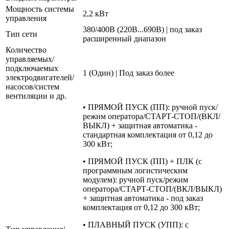
Мощность системы
2,2 кВт
управления
380/400В (220В...690В) | под заказ
Тип сети
расширенный диапазон
Количество
управляемых/
подключаемых
1 (Один) | Под заказ более
электродвигателей/
насосов/систем
вентиляции и др.
• ПРЯМОЙ ПУСК (ПП): ручной пуск/
режим оператора/СТАРТ-СТОП/(ВКЛ/
ВЫКЛ) + защитная автоматика -
стандартная комплектация от 0,12 до
300 кВт;
• ПРЯМОЙ ПУСК (ПП) + ПЛК (с
программным логистическим
модулем): ручной пуск/режим
оператора/СТАРТ-СТОП/(ВКЛ/ВЫКЛ)
+ защитная автоматика - под заказ
комплектация от 0,12 до 300 кВт;
• ПЛАВНЫЙ ПУСК (УПП): с