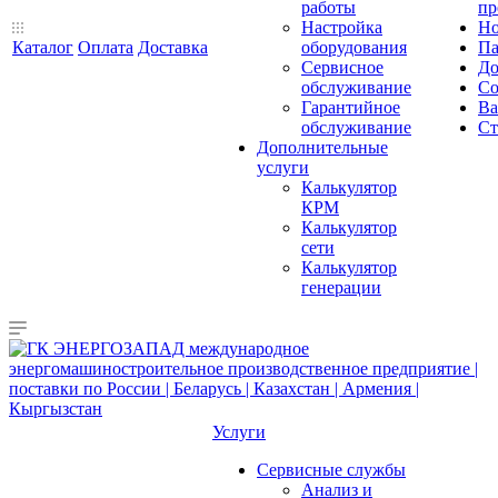
работы
пр
Настройка
Но
Каталог
Оплата
Доставка
оборудования
Па
Сервисное
До
обслуживание
Со
Гарантийное
Ва
обслуживание
Ст
Дополнительные
услуги
Калькулятор
КРМ
Калькулятор
сети
Калькулятор
генерации
Услуги
Сервисные службы
Анализ и