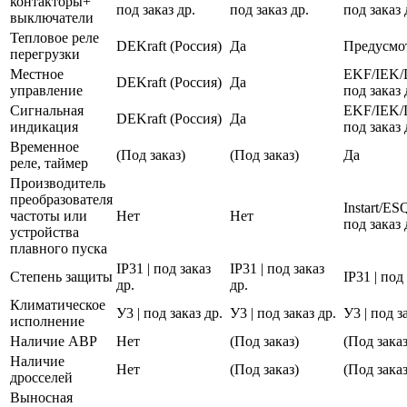
контакторы+
под заказ др.
под заказ др.
под заказ 
выключатели
Тепловое реле
DEKraft (Россия)
Да
Предусмо
перегрузки
Местное
EKF/IEK/
DEKraft (Россия)
Да
управление
под заказ 
Сигнальная
EKF/IEK/
DEKraft (Россия)
Да
индикация
под заказ 
Временное
(Под заказ)
(Под заказ)
Да
реле, таймер
Производитель
преобразователя
Instart/E
частоты или
Нет
Нет
под заказ 
устройства
плавного пуска
IP31 | под заказ
IP31 | под заказ
Степень защиты
IP31 | под
др.
др.
Климатическое
У3 | под заказ др.
У3 | под заказ др.
У3 | под з
исполнение
Наличие АВР
Нет
(Под заказ)
(Под заказ
Наличие
Нет
(Под заказ)
(Под заказ
дросселей
Выносная