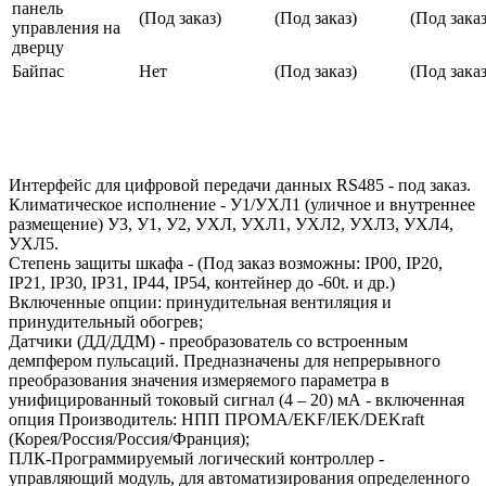
панель
(Под заказ)
(Под заказ)
(Под заказ
управления на
дверцу
Байпас
Нет
(Под заказ)
(Под заказ
Интерфейс для цифровой передачи данных RS485 - под заказ.
Климатическое исполнение - У1/УХЛ1 (уличное и внутреннее
размещение) У3, У1, У2, УХЛ, УХЛ1, УХЛ2, УХЛ3, УХЛ4,
УХЛ5.
Степень защиты шкафа - (Под заказ возможны: IP00, IP20,
IP21, IP30, IP31, IP44, IP54, контейнер до -60t. и др.)
Включенные опции: принудительная вентиляция и
принудительный обогрев;
Датчики (ДД/ДДМ) - преобразователь со встроенным
демпфером пульсаций. Предназначены для непрерывного
преобразования значения измеряемого параметра в
унифицированный токовый сигнал (4 – 20) мА - включенная
опция Производитель: НПП ПРОМА/EKF/IEK/DEKraft
(Корея/Россия/Россия/Франция);
ПЛК-Программируемый логический контроллер -
управляющий модуль, для автоматизирования определенного