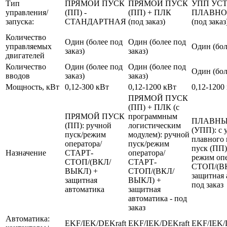
Тип
ПРЯМОЙ ПУСК
ПРЯМОЙ ПУСК
УПП УС
управления/
(ПП) -
(ПП) + ПЛК
ПЛАВНО
запуска:
СТАНДАРТНАЯ
(под заказ)
(под заказ
Количество
Один (более под
Один (более под
управляемых
Один (бол
заказ)
заказ)
двигателей
Количество
Один (более под
Один (более под
Один (бол
вводов
заказ)
заказ)
Мощность, кВт
0,12-300 кВт
0,12-1200 кВт
0,12-1200
ПРЯМОЙ ПУСК
(ПП) + ПЛК (с
ПРЯМОЙ ПУСК
программным
ПЛАВНЫ
(ПП): ручной
логистическим
(УПП): с 
пуск/режим
модулем): ручной
плавного 
оператора/
пуск/режим
пуск (ПП)
Назначение
СТАРТ-
оператора/
режим оп
СТОП/(ВКЛ/
СТАРТ-
СТОП/(В
ВЫКЛ) +
СТОП/(ВКЛ/
защитная 
защитная
ВЫКЛ) +
под заказ
автоматика
защитная
автоматика - под
заказ
Автоматика:
EKF/IEK/DEKraft
EKF/IEK/DEKraft
EKF/IEK/