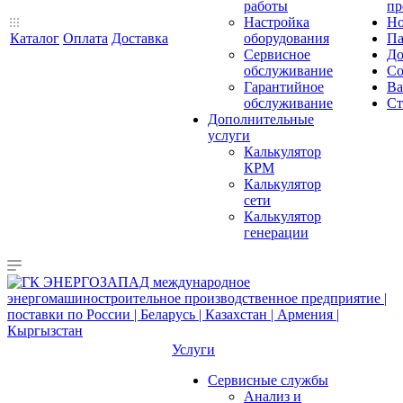
работы
пр
Настройка
Но
Каталог
Оплата
Доставка
оборудования
Па
Сервисное
До
обслуживание
Со
Гарантийное
Ва
обслуживание
Ст
Дополнительные
услуги
Калькулятор
КРМ
Калькулятор
сети
Калькулятор
генерации
Услуги
Сервисные службы
Анализ и