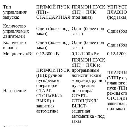
Тип
ПРЯМОЙ ПУСК
ПРЯМОЙ ПУСК
УПП УС
управления/
(ПП) -
(ПП) + ПЛК
ПЛАВНО
запуска:
СТАНДАРТНАЯ
(под заказ)
(под заказ
Количество
Один (более под
Один (более под
управляемых
Один (бол
заказ)
заказ)
двигателей
Количество
Один (более под
Один (более под
Один (бол
вводов
заказ)
заказ)
Мощность, кВт
0,12-300 кВт
0,12-1200 кВт
0,12-1200
ПРЯМОЙ ПУСК
(ПП) + ПЛК (с
ПРЯМОЙ ПУСК
программным
ПЛАВНЫ
(ПП): ручной
логистическим
(УПП): с 
пуск/режим
модулем): ручной
плавного 
оператора/
пуск/режим
пуск (ПП)
Назначение
СТАРТ-
оператора/
режим оп
СТОП/(ВКЛ/
СТАРТ-
СТОП/(В
ВЫКЛ) +
СТОП/(ВКЛ/
защитная 
защитная
ВЫКЛ) +
под заказ
автоматика
защитная
автоматика - под
заказ