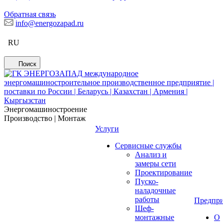
Обратная связь
info@energozapad.ru
RU
Поиск
Энергомашиностроение
Производство | Монтаж
Услуги
Сервисные службы
Анализ и
замеры сети
Проектирование
Пуско-
наладочные
работы
Предпри
Шеф-
монтажные
О