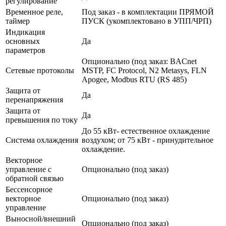
регулирование
Временное реле,
Под заказ - в комплектации ПРЯМОЙ
таймер
ПУСК (укомплектовано в УПП/ЧРП)
Индикация
основных
Да
параметров
Опционально (под заказ: BACnet
Сетевые протоколы
MSTP, FC Protocol, N2 Metasys, FLN
Apogee, Modbus RTU (RS 485)
Защита от
Да
перенапряжения
Защита от
Да
превышения по току
До 55 кВт- естественное охлаждение
Система охлаждения
воздухом; от 75 кВт - принудительное
охлаждение.
Векторное
управление с
Опционально (под заказ)
обратной связью
Бессенсорное
векторное
Опционально (под заказ)
управление
Выносной/внешний
Опционально (под заказ)