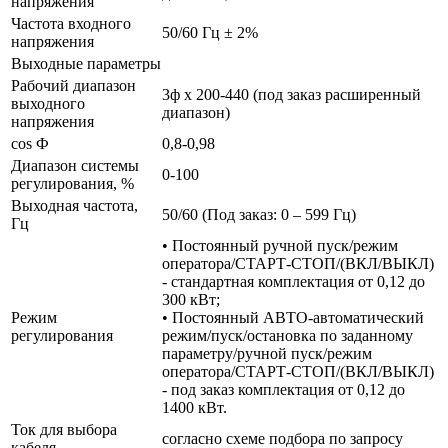
напряжения
Частота входного
50/60 Гц ± 2%
напряжения
Выходные параметры
Рабочий диапазон
3ф х 200-440 (под заказ расширенный
выходного
диапазон)
напряжения
cos Ф
0,8-0,98
Диапазон системы
0-100
регулирования, %
Выходная частота,
50/60 (Под заказ: 0 – 599 Гц)
Гц
• Постоянный ручной пуск/режим
оператора/СТАРТ-СТОП/(ВКЛ/ВЫКЛ)
- стандартная комплектация от 0,12 до
300 кВт;
Режим
• Постоянный АВТО-автоматический
регулирования
режим/пуск/остановка по заданному
параметру/ручной пуск/режим
оператора/СТАРТ-СТОП/(ВКЛ/ВЫКЛ)
- под заказ комплектация от 0,12 до
1400 кВт.
Ток для выбора
согласно схеме подбора по запросу
кабеля