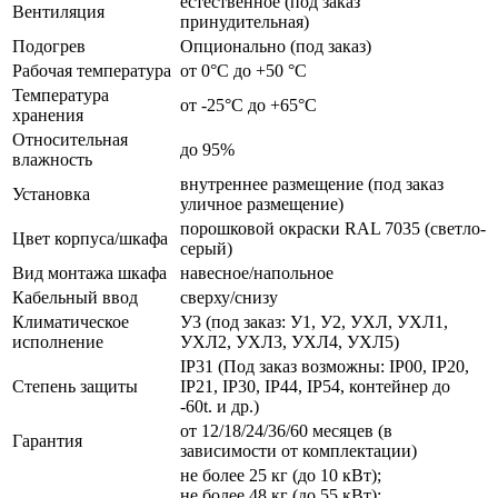
естественное (под заказ
Вентиляция
принудительная)
Подогрев
Опционально (под заказ)
Рабочая температура
от 0°C до +50 °C
Температура
от -25°C до +65°C
хранения
Относительная
до 95%
влажность
внутреннее размещение (под заказ
Установка
уличное размещение)
порошковой окраски RAL 7035 (светло-
Цвет корпуса/шкафа
серый)
Вид монтажа шкафа
навесное/напольное
Кабельный ввод
сверху/снизу
Климатическое
У3 (под заказ: У1, У2, УХЛ, УХЛ1,
исполнение
УХЛ2, УХЛ3, УХЛ4, УХЛ5)
IP31 (Под заказ возможны: IP00, IP20,
Степень защиты
IP21, IP30, IP44, IP54, контейнер до
-60t. и др.)
от 12/18/24/36/60 месяцев (в
Гарантия
зависимости от комплектации)
не более 25 кг (до 10 кВт);
не более 48 кг (до 55 кВт);