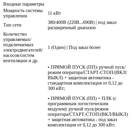
Входные параметры
Мощность системы
11 кВт
управления
380/400В (220В...690В) | под заказ
Тип сети
расширенный диапазон
Количество
управляемых/
подключаемых
1 (Один) | Под заказ более
электродвигателей/
насосов/систем
вентиляции и др.
• ПРЯМОЙ ПУСК (ПП): ручной пуск/
режим оператора/СТАРТ-СТОП/(ВКЛ/
ВЫКЛ) + защитная автоматика -
стандартная комплектация от 0,12 до
300 кВт;
• ПРЯМОЙ ПУСК (ПП) + ПЛК (с
программным логистическим
модулем): ручной пуск/режим
оператора/СТАРТ-СТОП/(ВКЛ/ВЫКЛ)
+ защитная автоматика - под заказ
комплектация от 0,12 до 300 кВт;