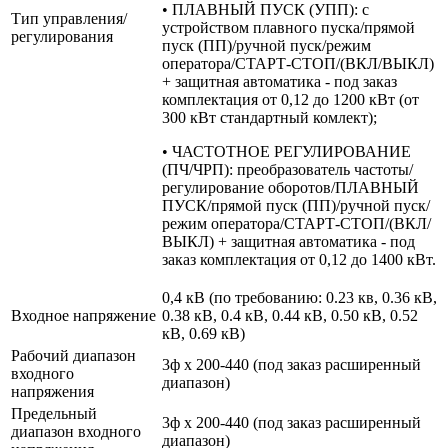
• ПЛАВНЫЙ ПУСК (УПП): с
Тип управления/
устройством плавного пуска/прямой
регулирования
пуск (ПП)/ручной пуск/режим
оператора/СТАРТ-СТОП/(ВКЛ/ВЫКЛ)
+ защитная автоматика - под заказ
комплектация от 0,12 до 1200 кВт (от
300 кВт стандартный комлект);
• ЧАСТОТНОЕ РЕГУЛИРОВАНИЕ
(ПЧ/ЧРП): преобразователь частоты/
регулирование оборотов/ПЛАВНЫЙ
ПУСК/прямой пуск (ПП)/ручной пуск/
режим оператора/СТАРТ-СТОП/(ВКЛ/
ВЫКЛ) + защитная автоматика - под
заказ комплектация от 0,12 до 1400 кВт.
0,4 кВ (по требованию: 0.23 кв, 0.36 кВ,
Входное напряжение
0.38 кВ, 0.4 кВ, 0.44 кВ, 0.50 кВ, 0.52
кВ, 0.69 кВ)
Рабочий диапазон
3ф х 200-440 (под заказ расширенный
входного
диапазон)
напряжения
Предельный
3ф х 200-440 (под заказ расширенный
диапазон входного
диапазон)