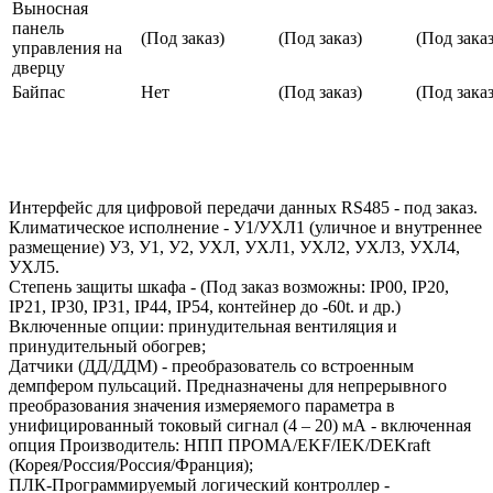
Выносная
панель
(Под заказ)
(Под заказ)
(Под заказ
управления на
дверцу
Байпас
Нет
(Под заказ)
(Под заказ
Интерфейс для цифровой передачи данных RS485 - под заказ.
Климатическое исполнение - У1/УХЛ1 (уличное и внутреннее
размещение) У3, У1, У2, УХЛ, УХЛ1, УХЛ2, УХЛ3, УХЛ4,
УХЛ5.
Степень защиты шкафа - (Под заказ возможны: IP00, IP20,
IP21, IP30, IP31, IP44, IP54, контейнер до -60t. и др.)
Включенные опции: принудительная вентиляция и
принудительный обогрев;
Датчики (ДД/ДДМ) - преобразователь со встроенным
демпфером пульсаций. Предназначены для непрерывного
преобразования значения измеряемого параметра в
унифицированный токовый сигнал (4 – 20) мА - включенная
опция Производитель: НПП ПРОМА/EKF/IEK/DEKraft
(Корея/Россия/Россия/Франция);
ПЛК-Программируемый логический контроллер -