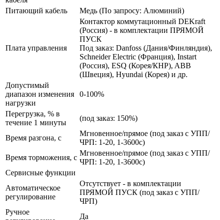
Питающий кабель
Медь (По запросу: Алюминий)
Контактор коммутационный DEKraft
(Россия) - в комплектации ПРЯМОЙ
ПУСК
Плата управления
Под заказ: Danfoss (Дания/Финляндия),
Schneider Electric (Франция), Instart
(Россия), ESQ (Корея/КНР), ABB
(Швеция), Hyundai (Корея) и др.
Допустимый
диапазон изменения
0-100%
нагрузки
Перегрузка, % в
(под заказ: 150%)
течение 1 минуты
Мгновенное/прямое (под заказ с УПП/
Время разгона, с
ЧРП: 1-20, 1-3600с)
Мгновенное/прямое (под заказ с УПП/
Время торможения, с
ЧРП: 1-20, 1-3600с)
Сервисные функции
Отсутствует - в комплектации
Автоматическое
ПРЯМОЙ ПУСК (под заказ с УПП/
регулирование
ЧРП)
Ручное
Да