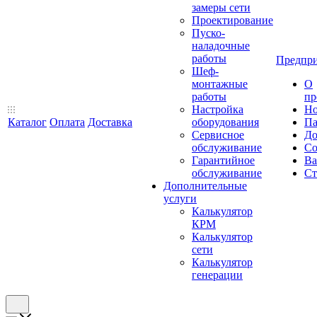
замеры сети
Проектирование
Пуско-
наладочные
работы
Предпри
Шеф-
монтажные
О
работы
пр
Настройка
Но
Каталог
Оплата
Доставка
оборудования
Па
Сервисное
До
обслуживание
Со
Гарантийное
Ва
обслуживание
Ст
Дополнительные
услуги
Калькулятор
КРМ
Калькулятор
сети
Калькулятор
генерации