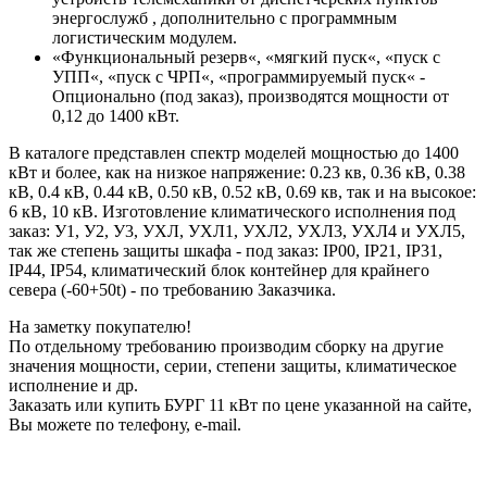
энергослужб , дополнительно с программным
логистическим модулем.
«Функциональный резерв«, «мягкий пуск«, «пуск с
УПП«, «пуск с ЧРП«, «программируемый пуск« -
Опционально (под заказ), производятся мощности от
0,12 до 1400 кВт.
В каталоге представлен спектр моделей мощностью до 1400
кВт и более, как на низкое напряжение: 0.23 кв, 0.36 кВ, 0.38
кВ, 0.4 кВ, 0.44 кВ, 0.50 кВ, 0.52 кВ, 0.69 кв, так и на высокое:
6 кВ, 10 кВ. Изготовление климатического исполнения под
заказ: У1, У2, У3, УХЛ, УХЛ1, УХЛ2, УХЛ3, УХЛ4 и УХЛ5,
так же степень защиты шкафа - под заказ: IP00, IP21, IP31,
IP44, IP54, климатический блок контейнер для крайнего
севера (-60+50t) - по требованию Заказчика.
На заметку покупателю!
По отдельному требованию производим сборку на другие
значения мощности, серии, степени защиты, климатическое
исполнение и др.
Заказать или купить БУРГ 11 кВт по цене указанной на сайте,
Вы можете по телефону, e-mail.