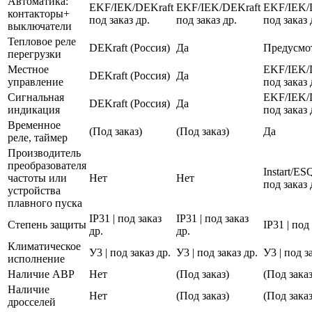
Автоматика:
EKF/IEK/DEKraft
EKF/IEK/DEKraft
EKF/IEK/
контакторы+
под заказ др.
под заказ др.
под заказ 
выключатели
Тепловое реле
DEKraft (Россия)
Да
Предусмо
перегрузки
Местное
EKF/IEK/
DEKraft (Россия)
Да
управление
под заказ 
Сигнальная
EKF/IEK/
DEKraft (Россия)
Да
индикация
под заказ 
Временное
(Под заказ)
(Под заказ)
Да
реле, таймер
Производитель
преобразователя
Instart/E
частоты или
Нет
Нет
под заказ 
устройства
плавного пуска
IP31 | под заказ
IP31 | под заказ
Степень защиты
IP31 | под
др.
др.
Климатическое
У3 | под заказ др.
У3 | под заказ др.
У3 | под з
исполнение
Наличие АВР
Нет
(Под заказ)
(Под заказ
Наличие
Нет
(Под заказ)
(Под заказ
дросселей