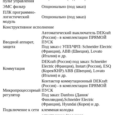
пульт управления
ЭМС фильтр
Опционально (под заказ)
ПЛК программно-
логистический
Опционально (под заказ)
модуль
Конструктивное исполнение
Автоматический выключатель DEKraft
(Россия) - в комплектации ПРЯМОЙ
Вводной аппарат,
ПУСК
защита
Под заказ с УПП/ЧРП: Schneider Electric
(Франция), ABB (Швеция), Lovato
(Италия) и др.
DEKraft (Россия) под заказ: Schneider
Electric (Франция), Instart (Россия), ESQ
Коммутация
(Корея/КНР) ABB (Швеция), Lovato
(Италия) и др.
Контактор коммутационный DEKraft
(Россия) - в комплектации ПРЯМОЙ
Микропроцессорный
ПУСК
регулятор
Под заказ: Danfoss (Дания/
Финляндия),Schneider Electric
(Франция), Hyundai (Корея) и др.
Подключение к сети
клеммная колодка