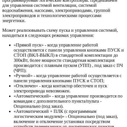
программируемые логические контроллеры. Предназначен
для управления системой вентиляции, системой
водоснабжения, насосами, электроприводами, группой
электроприводов и технологическими процессами
энергетики.
Может реализовывать схему пуска и управления системой,
находиться в следующих режимах управления:
«Прямой пуск» - когда управление работой
осуществляется с панели управления кнопками ПУСК и
СТОП (ВКЛ-ВЫКЛ) в стандартной комплектации до
300кВт, более мощности стандартная комплектация
производится с плавным пуском (УПП) , под заказ с ПЧ
(ЧРП);
«Ручной» - когда управление работой осуществляется с
панели управления кнопками ПУСК и СТОП;
«Отключен» - когда контактор обесточен и пуск
электропривода невозможен.
«Автоматический» - когда управление производится по
командам с дополнительного пункта/пульта -
Опционально (под заказ).
«Автоматический + ПЛК (с программным
логистическим модулем)» - Опционально (под заказ),
включение и отключение установки посредством
устройств телемеханики от диспетчерских пунктов